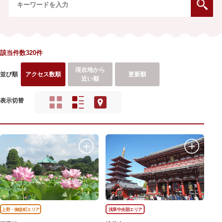
該当件数320件
現在地から
並び順
アクセス数順
更新順
近い順
表示切替
上野・御徒町エリア
浅草中央部エリア