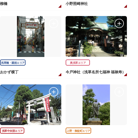
柳橋
小野照崎神社
浅草橋・蔵前エリア
奥浅草エリア
おかず横丁
今戸神社（浅草名所七福神 福禄寿）
浅草中央部エリア
上野・御徒町エリア