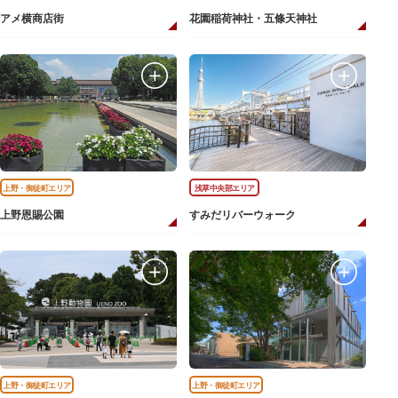
アメ横商店街
花園稲荷神社・五條天神社
上野・御徒町エリア
浅草中央部エリア
上野恩賜公園
すみだリバーウォーク
上野・御徒町エリア
上野・御徒町エリア