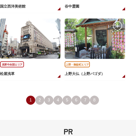
国立西洋美術館
谷中霊園
浅草中央部エリア
上野・御徒町エリア
松屋浅草
上野大仏（上野パゴダ）
1
2
3
4
5
6
7
8
PR