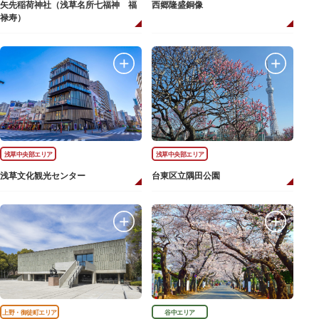
矢先稲荷神社（浅草名所七福神 福
西郷隆盛銅像
禄寿）
浅草中央部エリア
浅草中央部エリア
浅草文化観光センター
台東区立隅田公園
上野・御徒町エリア
谷中エリア