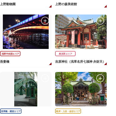
上野動物園
上野の森美術館
浅草中央部エリア
奥浅草エリア
吾妻橋
吉原神社（浅草名所七福神 弁財天）
浅草橋・蔵前エリア
根岸・入谷・金杉エリア