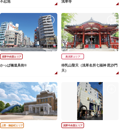
不忍池
浅草寺
浅草中央部エリア
奥浅草エリア
かっぱ橋道具街®
待乳山聖天（浅草名所七福神 毘沙門
天）
上野・御徒町エリア
浅草中央部エリア