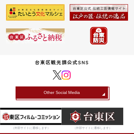
台東区観光課公式SNS
Other Social Media
（外部サイトに遷移します）
（外部サイトに遷移します）