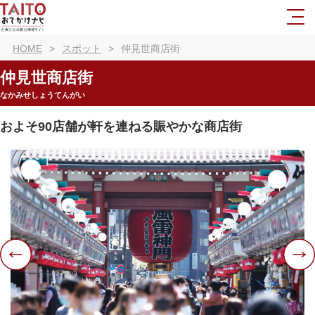
HOME
スポット
仲見世商店街
仲見世商店街
なかみせしょうてんがい
およそ90店舗が軒を連ねる賑やかな商店街