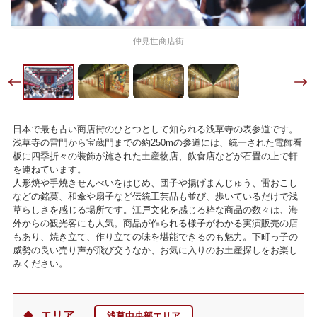
仲見世商店街
日本で最も古い商店街のひとつとして知られる浅草寺の表参道です。
浅草寺の雷門から宝蔵門までの約250mの参道には、統一された電飾看
板に四季折々の装飾が施された土産物店、飲食店などが石畳の上で軒
を連ねています。
人形焼や手焼きせんべいをはじめ、団子や揚げまんじゅう、雷おこし
などの銘菓、和傘や扇子など伝統工芸品も並び、歩いているだけで浅
草らしさを感じる場所です。江戸文化を感じる粋な商品の数々は、海
外からの観光客にも人気。商品が作られる様子がわかる実演販売の店
もあり、焼き立て、作り立ての味を堪能できるのも魅力。下町っ子の
威勢の良い売り声が飛び交うなか、お気に入りのお土産探しをお楽し
みください。
エリア
浅草中央部エリア