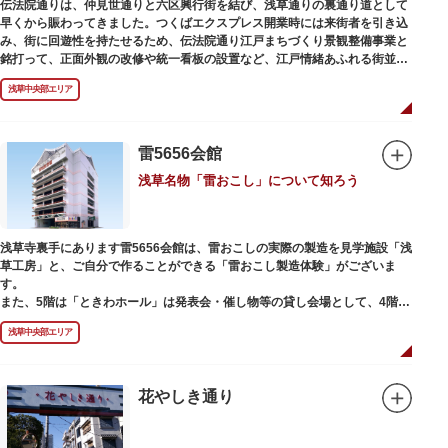
伝法院通りは、仲見世通りと六区興行街を結び、浅草通りの裏通り道として
早くから賑わってきました。つくばエクスプレス開業時には来街者を引き込
み、街に回遊性を持たせるため、伝法院通り江戸まちづくり景観整備事業と
銘打って、正面外観の改修や統一看板の設置など、江戸情緒あふれる街並み
を再現する景観整備を進めてきました。
浅草中央部エリア
雷5656会館
浅草名物「雷おこし」について知ろう
浅草寺裏手にあります雷5656会館は、雷おこしの実際の製造を見学施設「浅
草工房」と、ご自分で作ることができる「雷おこし製造体験」がございま
す。
また、5階は「ときわホール」は発表会・催し物等の貸し会場として、4階は
打合せなどでご利用いただける「貸しスペース」がございます。
浅草中央部エリア
花やしき通り