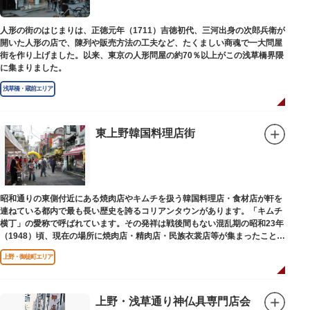
人形の街のはじまりは、正徳元年（1711）吉徳初代、三河出身の次郎兵衛が
開いた人形の店で、陳列や販売方法の工夫など、たくましい商魂で一大問屋
街を作り上げました。以来、東京の人形問屋の約70％以上がこの浅草橋界隈
に集まりました。
浅草橋・蔵前エリア
東上野韓国料理店街
昭和通りの東側付近にある焼肉店やキムチを扱う韓国料理店・食材店が軒を
連ねている都内で最も長い歴史を誇るコリアンタウンがあります。「キムチ
横丁」の愛称で呼ばれています。その発祥は戦後間もない混乱期の昭和23年
（1948）頃、現在の場所に焼肉店・精肉店・民族衣裳店等が集まったことに
端を発しています。
上野・御徒町エリア
上野・浅草通り神仏具専門店会