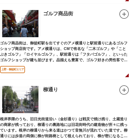
ゴルフ商品街
ゴルフ商品街は、御徒町駅を出てすぐのアメ横通りと駅前通りにあるゴルフ
ショップ商店街です。アメ横通りは、CMで有名な「二木ゴルフ」や「こと
ぶきゴルフ」「ロイヤルゴルフ」、駅前通りは「フタバゴルフ」、といった
ゴルフショップが建ち並びます。品揃えも豊富で、ゴルフ好きの男性客で賑
わっています。
上野・御徒町エリア
柳通り
根岸界隈のうち、旧日光街道沿い（金杉通り）は戦災で焼け残り、土蔵造り
の商家が残っており、柳通りの裏路地には旧花街時代の建造物が所々に残っ
ています。根岸の柳通りから来る道はかつて音無川が流れていた道です。柳
通りには歩道の両側に柳が街路樹として植えられており、柳が密になるこの