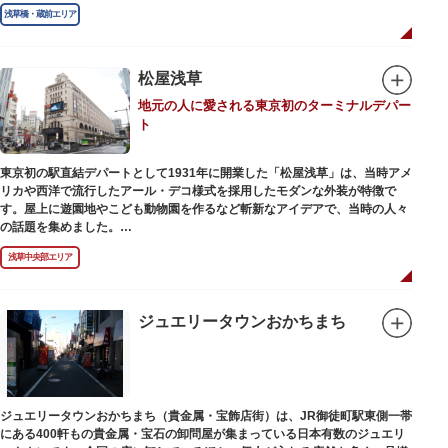
浅草橋・蔵前エリア
松屋浅草
地元の人に愛される東京初のターミナルデパー
ト
東京初の駅直結デパートとして1931年に開業した「松屋浅草」は、当時アメ
リカや西洋で流行したアール・デコ様式を採用したモダンな外装が特徴で
す。屋上に遊園地やこども動物園を作るなど斬新なアイデアで、当時の人々
の話題を集めました。
現在は、B1階から地上3階までが松屋浅草の売り場。2012年のリニューアル
浅草中央部エリア
で建設当時のシンボル・大時計も復活し、昭和の面影を残す百貨店は今でも
人々に親しまれています。地上1階は 浅草らしい下町銘菓をはじめ、全国か
らセレクトされた銘菓が並ぶ「浅草すいーつ小町」。東武線「浅草駅」直結
なので、お土産購入にも便利です。
ジュエリータウンおかちまち
ジュエリータウンおかちまち（貴金属・宝飾店街）は、JR御徒町駅東側一帯
にある400軒もの貴金属・宝石の卸問屋が集まっている日本有数のジュエリ