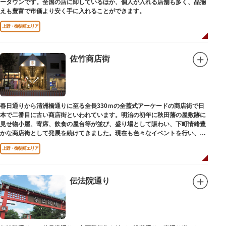
ータウンです。全国の店に卸しているほか、個人が入れる店舗も多く、品揃
えも豊富で市価より安く手に入れることができます。
上野・御徒町エリア
佐竹商店街
春日通りから清洲橋通りに至る全長330ｍの全蓋式アーケードの商店街で日
本で二番目に古い商店街といわれています。明治の初年に秋田藩の屋敷跡に
見せ物小屋、寄席、飲食の屋台等が並び、盛り場として賑わい、下町情緒豊
かな商店街として発展を続けてきました。現在も色々なイベントを行い、住
民から親しまれている魅力的な商店街です。
上野・御徒町エリア
伝法院通り