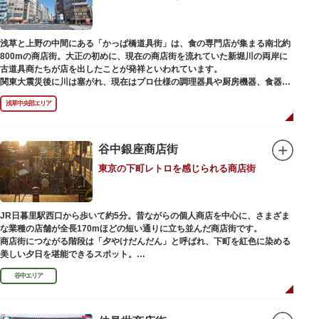
浅草と上野の中間にある「かっぱ橋道具街」は、食の専門店が集まる南北約
800mの商店街。大正の初めに、現在の商店街を流れていた新堀川の両岸に
古道具商たちが店を出したことが発祥といわれています。
関東大震災後に川は塞がれ、現在はプロ仕様の調理器具や厨房機器、食器、
包材、調理衣装など「食」にまつわる約170軒の専門店が集まる個性的な専
浅草中央部エリア
門商店街として賑わいを見せています。もちろん、ほとんどのお店が小売に
も対応。家庭の調理用具を購入したい人や観光客にもおすすめです。食品サ
ンプル作り体験ができるお店もありますよ。
谷中銀座商店街
毎年、道具の日である10月9日前後に開催される「かっぱ橋道具まつり」で
東京の下町レトロを感じられる商店街
は、各店舗がおすすめ商品や掘り出しものを販売。また、年ごとに異なる
様々な催しものも行われます。
JR日暮里駅西口から歩いて約5分。昔ながらの個人商店を中心に、さまざま
な業種の店舗が全長170mほどの短い通りに立ち並んだ商店街です。
商店街につながる階段は「夕やけだんだん」と呼ばれ、下町を紅色に染める
美しい夕日を堪能できるスポット。
谷中エリア
谷中銀座商店街は1945年頃に自然発生的に生まれ、現在の近隣型商店街へと
発展。昭和の懐かしい商店街の景観を見ることができます。東京の下町レト
ロを感じられるスポットとして、近隣住民だけではなく、国内外から多くの
観光客が訪れ、買い物や散策を楽しんでいます。