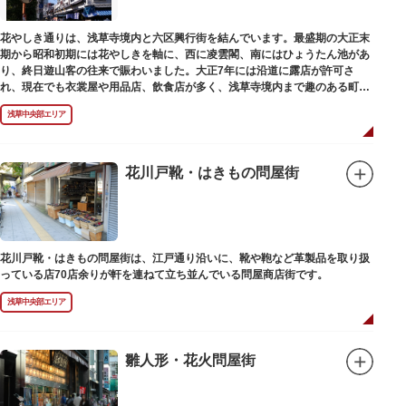
花やしき通りは、浅草寺境内と六区興行街を結んでいます。最盛期の大正末
期から昭和初期には花やしきを軸に、西に凌雲閣、南にはひょうたん池があ
り、終日遊山客の往来で賑わいました。大正7年には沿道に露店が許可さ
れ、現在でも衣裳屋や用品店、飲食店が多く、浅草寺境内まで趣のある町並
みが続いています。
浅草中央部エリア
花川戸靴・はきもの問屋街
花川戸靴・はきもの問屋街は、江戸通り沿いに、靴や鞄など革製品を取り扱
っている店70店余りが軒を連ねて立ち並んでいる問屋商店街です。
浅草中央部エリア
雛人形・花火問屋街