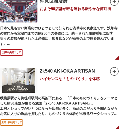
仲見世商店街
およそ90店舗が軒を連ねる賑やかな商店街
日本で最も古い商店街のひとつとして知られる浅草寺の表参道です。浅草寺
の雷門から宝蔵門までの約250mの参道には、統一された電飾看板に四季
折々の装飾が施された土産物店、飲食店などが石畳の上で軒を連ねていま
す。
人形焼や手焼きせんべいをはじめ、団子や揚げまんじゅう、雷おこしなどの
浅草中央部エリア
銘菓、和傘や扇子など伝統工芸品も並び、歩いているだけで浅草らしさを感
じる場所です。江戸文化を感じる粋な商品の数々は、海外からの観光客にも
人気。商品が作られる様子がわかる実演販売の店もあり、焼き立て、作り立
ての味を堪能できるのも魅力。下町っ子の威勢の良い売り声が飛び交うな
2k540 AKI-OKA ARTISAN
か、お気に入りのお土産探しをお楽しみください。
ハイセンスな「ものづくり」を体感
秋葉原駅から御徒町駅間の高架下にある、「日本のものづくり」をテーマと
した約50店舗が集まる施設「2k540 AKI-OKA ARTISAN」。
工房とショップがひとつになった店舗が多く、商品のこだわりを聞きながら
お気に入りの逸品を探したり、ものづくりの体験が出来るワークショップに
参加して自分だけのオリジナル商品を作ったり、クリエイターと直接コミュ
上野・御徒町エリア
ニケーションをとりながらのショッピングが楽しめます。飲食店もあるので