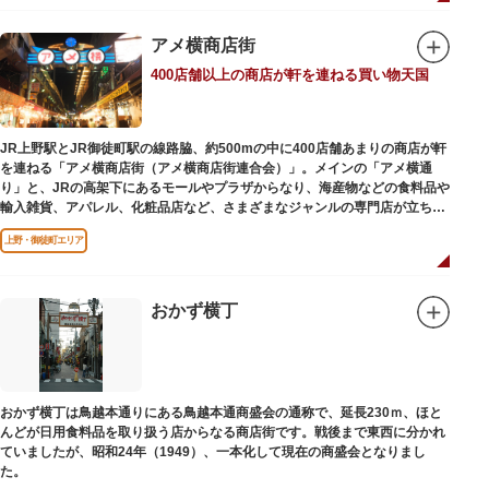
ランチやカフェ利用もおすすめ。
ここでしか買えない商品や一点物を扱うブランドなど、大量生産の製品には
ないぬくもりと、新しいデザインの商品に出会うことができます。
アメ横商店街
400店舗以上の商店が軒を連ねる買い物天国
名前の由来は、東京駅から2k540m付近にあることから「2k540」、秋葉原
駅（AKIHABARA）と御徒町駅（OKACHIMACHI）の間にあるという造語
「AKI-OKA」、フランス語で「職人」を意味する「ARTISAN」を組み合わ
せたもの。
JR上野駅とJR御徒町駅の線路脇、約500mの中に400店舗あまりの商店が軒
施設周辺は、江戸の文化を伝える伝統工芸職人の街だったという背景もあ
を連ねる「アメ横商店街（アメ横商店街連合会）」。メインの「アメ横通
り、現在もジュエリーや皮製品を扱うお店が多く、高いセンスとクオリティ
り」と、JRの高架下にあるモールやプラザからなり、海産物などの食料品や
をもった店舗が集結しています。
輸入雑貨、アパレル、化粧品店など、さまざまなジャンルの専門店が立ち並
んでいます。活気ある呼び込みが飛び交うなかで、店員さんとの会話も楽し
上野・御徒町エリア
みながら目玉商品や特価品を探せるのが魅力のひとつ。年末の叩き売りは風
物詩にもなっています。
アメ横のはじまりは、物資が底をついた第二次世界大戦後にできた闇市。多
おかず横丁
くの闇市が的屋の仕切りであったのに対して、アメ横は満州からの復員兵が
共同体となり連合会を結成。出店を統制し、商店街が形成されました。
当時、JR上野駅のすぐ南に発生した闇市は、飴を販売する屋台があったこと
から「アメヤ横丁（飴屋通り）」と呼ばれるように。反対側のJR御徒町付近
おかず横丁は鳥越本通りにある鳥越本通商盛会の通称で、延長230ｍ、ほと
には、アメリカ進駐軍の放出物資を販売する店ができたので「アメリカ横丁
んどが日用食料品を取り扱う店からなる商店街です。戦後まで東西に分かれ
（アメリカ通り）」と呼ばれるようになりました。この2つのエリアが統合
ていましたが、昭和24年（1949）、一本化して現在の商盛会となりまし
され、今の「アメ横」になったと言われています。
た。