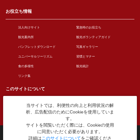
お役立ち情報
法人向けサイト
緊急時のお役立ち
観光案内所
観光ボランティアガイド
パンフレットダウンロード
写真ギャラリー
ユニバーサルツーリズム
習慣とマナー
食の多様性
観光統計
リンク集
このサイトについて
当サイトでは、利便性の向上と利用状況の解
このサイトについて
広告掲載について
析、広告配信のためにCookieを使用していま
お問い合わせ
す。
サイトを閲覧いただく際には、Cookieの使用
に同意いただく必要があります。
台東区役所観光課
詳細は
このサイトについて
をご確認くださ
〒110-8615 東京都台東区東上野4丁目5番6号