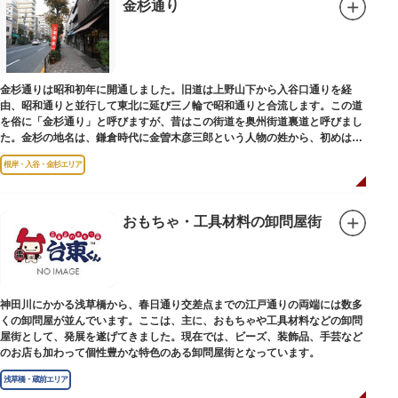
金杉通り
金杉通りは昭和初年に開通しました。旧道は上野山下から入谷口通りを経
由、昭和通りと並行して東北に延び三ノ輪で昭和通りと合流します。この道
を俗に「金杉通り」と呼びますが、昔はこの街道を奥州街道裏道と呼びまし
た。金杉の地名は、鎌倉時代に金曽木彦三郎という人物の姓から、初めは金
曽木、それが金杉に変わったものとされています。
根岸・入谷・金杉エリア
おもちゃ・工具材料の卸問屋街
神田川にかかる浅草橋から、春日通り交差点までの江戸通りの両端には数多
くの卸問屋が並んでいます。ここは、主に、おもちゃや工具材料などの卸問
屋街として、発展を遂げてきました。現在では、ビーズ、装飾品、手芸など
のお店も加わって個性豊かな特色のある卸問屋街となっています。
浅草橋・蔵前エリア