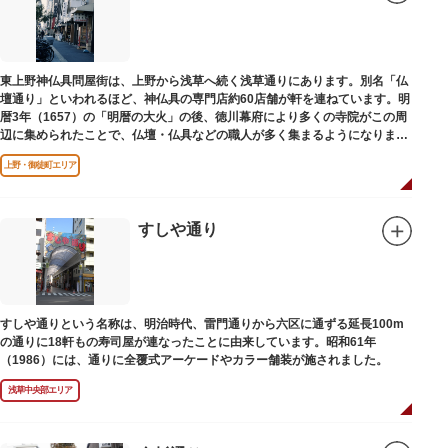
東上野神仏具問屋街は、上野から浅草へ続く浅草通りにあります。別名「仏
壇通り」といわれるほど、神仏具の専門店約60店舗が軒を連ねています。明
暦3年（1657）の「明暦の大火」の後、徳川幕府により多くの寺院がこの周
辺に集められたことで、仏壇・仏具などの職人が多く集まるようになりまし
た。
上野・御徒町エリア
すしや通り
すしや通りという名称は、明治時代、雷門通りから六区に通ずる延長100m
の通りに18軒もの寿司屋が連なったことに由来しています。昭和61年
（1986）には、通りに全覆式アーケードやカラー舗装が施されました。
浅草中央部エリア