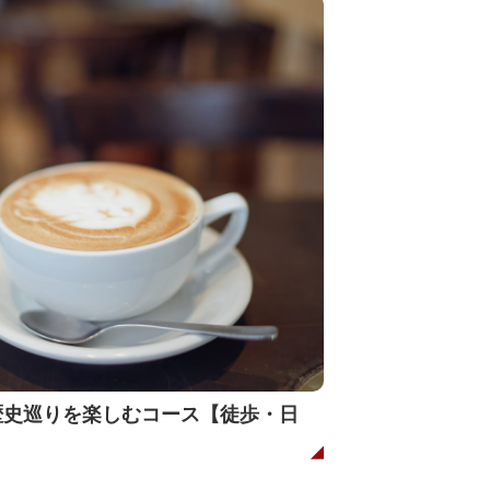
歴史巡りを楽しむコース【徒歩・日
店街と神社仏閣めぐり～シェアサイク
買い物散策 