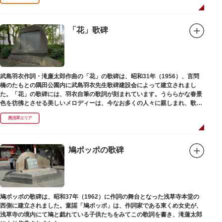
「花」歌碑
武島羽衣作詞・滝廉太郎作曲の「花」の歌碑は、昭和31年（1956）、言問
橋のたもとの隅田公園内に武島羽衣先生歌碑建設会によって建立されまし
た。「花」の歌碑には、羽衣自筆の歌詞が刻まれています。うららかな春景
色を彷彿とさせる美しいメロディーは、今なお多くの人々に親しまれ、歌い
つがれています。
奥浅草エリア
鳩ポッポの歌碑
鳩ポッポの歌碑は、昭和37年（1962）に作詞の舞台となった浅草寺本堂の
西側に建立されました。童謡「鳩ポッポ」は、作詞家である東くめ女史が、
浅草寺の境内にて鳩と戯れている子供たちをみてこの歌詞を書き、滝蓮太郎