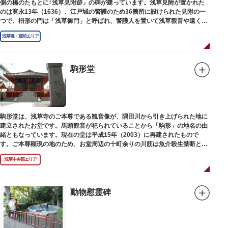
側の橋のたもとに｢浅草見附跡」の碑が建っています。浅草見附が置かれた
のは寛永13年（1636）、江戸城の警護のため36箇所に設けられた見附の一
つで、枡形の門は「浅草御門」と呼ばれ、警護人を置いて浅草観音や遠くは
奥州へ往来する人々を取り締まりました。
浅草橋・蔵前エリア
駒形堂
駒形堂は、浅草寺のご本尊である観音像が、隅田川から引き上げられた地に
建立されたお堂です。馬頭観音が祀られていることから「駒形」の地名の由
緒ともなっています。現在の堂は平成15年（2003）に再建されたもので
す。ご本尊顕現の地のため、お堂周辺の十町余りの川筋は魚介殺生禁断とな
り、戒殺碑が建立されました。
浅草中央部エリア
動物慰霊碑