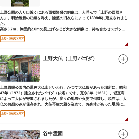
上野公園の入り口近くにある西郷隆盛の銅像は、人呼んで「上野の西郷さ
ん」。明治維新の功績を称え、隆盛の旧友らによって1898年に建立されまし
た。
高さ3.7m、胸囲約2.6mの見上げるほど大きな銅像は、待ち合わせスポット
やフォトスポットとして親しまれています。彫刻家、高村光雲によって作ら
上野・御徒町エリア
れた像は、愛犬のツンと一緒にうさぎ狩りに出かけているところだそう。
上野公園にお立ち寄りの際は、ぜひ「上野の西郷さん」と写真撮影を楽しん
ではいかがでしょうか。
上野大仏（上野パゴダ）
上野恩賜公園内の通称大仏山といわれ、かつて大仏殿があった場所に、昭和
47年（1972）建立されたパゴダ（仏塔）です。寛永8年（1631）、堀直寄
によって大仏が寄進されましたが、度々の地震や火災で倒壊し、現在は、大
仏のお顔のみが保存され、大仏再建の願を込めて、お身体があった場所にパ
ゴダが建てられました。
上野・御徒町エリア
谷中霊園