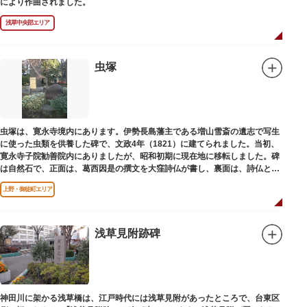
により作曲されました。
浅草中央部エリア
虫塚
虫塚は、寛永寺境内にあります。伊勢長島藩主である増山雪斎の遺志で写生
に使った虫類を供養した碑で、文政4年（1821）に建てられました。当初、
寛永寺子院勧善院内にありましたが、昭和初期に現在地に移転しました。碑
は自然石で、正面は、葛西因是の撰文を大窪詩仏が書し、裏面は、詩仏と菊
池五山の自筆の詩が刻まれています。
上野・御徒町エリア
浅草見附跡碑
神田川に架かる浅草橋は、江戸時代には浅草見附があったところで、台東区