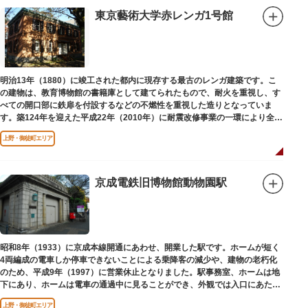
東京藝術大学赤レンガ1号館
明治13年（1880）に竣工された都内に現存する最古のレンガ建築です。こ
の建物は、教育博物館の書籍庫として建てられたもので、耐火を重視し、す
べての開口部に鉄扉を付設するなどの不燃性を重視した造りとなっていま
す。築124年を迎えた平成22年（2010年）に耐震改修事業の一環により全面
改修が施されました。
上野・御徒町エリア
京成電鉄旧博物館動物園駅
昭和8年（1933）に京成本線開通にあわせ、開業した駅です。ホームが短く
4両編成の電車しか停車できないことによる乗降客の減少や、建物の老朽化
のため、平成9年（1997）に営業休止となりました。駅事務室、ホームは地
下にあり、ホームは電車の通過中に見ることができ、外観では入口にあたる
建物を見ることができます。
上野・御徒町エリア