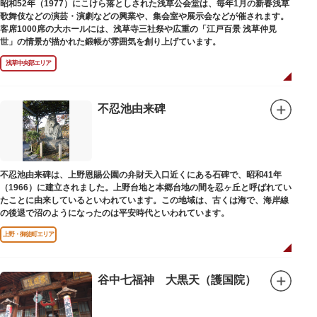
昭和52年（1977）にこけら落としされた浅草公会堂は、毎年1月の新春浅草
歌舞伎などの演芸・演劇などの興業や、集会室や展示会などが催されます。
客席1000席の大ホールには、浅草寺三社祭や広重の「江戸百景 浅草仲見
世」の情景が描かれた鍛帳が雰囲気を創り上げています。
浅草中央部エリア
不忍池由来碑
不忍池由来碑は、上野恩賜公園の弁財天入口近くにある石碑で、昭和41年
（1966）に建立されました。上野台地と本郷台地の間を忍ヶ丘と呼ばれてい
たことに由来しているといわれています。この地域は、古くは海で、海岸線
の後退で沼のようになったのは平安時代といわれています。
上野・御徒町エリア
谷中七福神 大黒天（護国院）