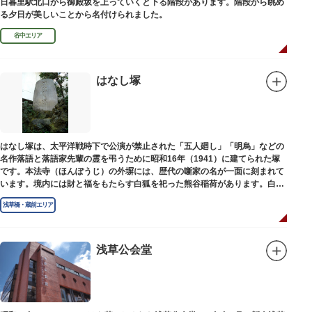
日暮里駅北口から御殿坂を上っていくと下る階段があります。階段から眺め
る夕日が美しいことから名付けられました。
谷中エリア
はなし塚
はなし塚は、太平洋戦時下で公演が禁止された「五人廻し」「明烏」などの
名作落語と落語家先輩の霊を弔うために昭和16年（1941）に建てられた塚
です。本法寺（ほんぽうじ）の外塀には、歴代の噺家の名が一面に刻まれて
います。境内には財と福をもたらす白狐を祀った熊谷稲荷があります。白狐
を祀った稲荷は全国に2ケ所しかない非常に珍しいものです。
浅草橋・蔵前エリア
浅草公会堂