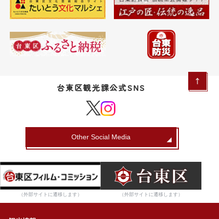
台東区観光課公式SNS
Other Social Media
（外部サイトに遷移します）
（外部サイトに遷移します）