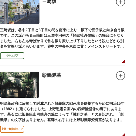
三崎坂
三崎坂は、谷中2丁目と3丁目の間を南東に上り、坂下で団子坂と向き合う坂
です。この坂がある三崎町は三遊亭円朝の「怪談牡丹燈籠」の舞台にもなり
ました。右も左も寺ばかりで首を振り振り上り下りしたという説などから別
名を首振り坂ともいいます。谷中の中央を東西に貫くメインストリートで
す。
谷中エリア
彰義隊墓
明治新政府に反抗して討滅された彰義隊の戦死者を供養するために明治15年
（1882）に建てられました。上野恩賜公園内の西郷隆盛像の裏手にありま
す。墓石には旧幕臣山岡鉄舟の筆によって「戦死之墓」とのみ記され、「彰
義隊」の文字はありません。墓碑の右手には上野彰義隊資料室があります。
上野・御徒町エリア