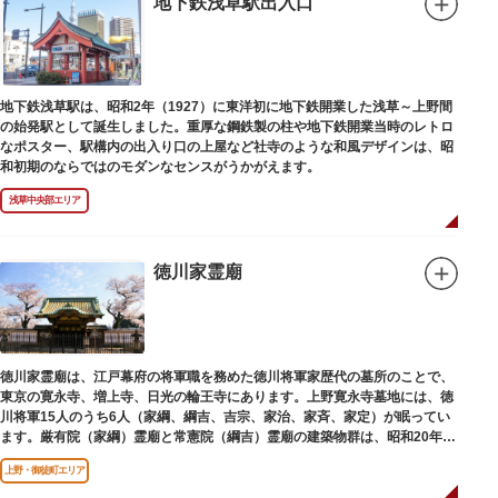
地下鉄浅草駅出入口
地下鉄浅草駅は、昭和2年（1927）に東洋初に地下鉄開業した浅草～上野間
の始発駅として誕生しました。重厚な鋼鉄製の柱や地下鉄開業当時のレトロ
なポスター、駅構内の出入り口の上屋など社寺のような和風デザインは、昭
和初期のならではのモダンなセンスがうかがえます。
浅草中央部エリア
徳川家霊廟
徳川家霊廟は、江戸幕府の将軍職を務めた徳川将軍家歴代の墓所のことで、
東京の寛永寺、増上寺、日光の輪王寺にあります。上野寛永寺墓地には、徳
川将軍15人のうち6人（家綱、綱吉、吉宗、家治、家斉、家定）が眠ってい
ます。厳有院（家綱）霊廟と常憲院（綱吉）霊廟の建築物群は、昭和20年
（1945）の空襲で大部分を焼失しました。
上野・御徒町エリア