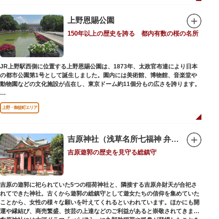
上野恩賜公園
150年以上の歴史を誇る 都内有数の桜の名所
JR上野駅西側に位置する上野恩賜公園は、1873年、太政官布達により日本
の都市公園第1号として誕生しました。園内には美術館、博物館、音楽堂や
動物園などの文化施設が点在し、東京ドーム約11個分もの広さを誇ります。
ソメイヨシノやヤマザクラなど約1,200本の桜が植えられた園内は、桜の名
上野・御徒町エリア
所としても有名。シーズンにはライトアップされた夜桜が一層風情を添え、
例年延べ330万人近い人出となります。不忍池（しのばずのいけ）は江戸時
代より浮世絵に描かれたほどのハスの名所。たくさんの鴨や渡り鳥が訪れる
ので、バードウォッチングを楽しむ人の姿も見られるスポットです。
吉原神社（浅草名所七福神 弁財天）
吉原遊郭の歴史を見守る総鎮守
美術館や博物館で国内外の芸術作品や文化・自然科学に触れたり、歴史の薫
りを感じながら史跡巡りを楽しんではいかがでしょうか。1日では見てまわ
りきれないほどの魅力にあふれた公園です。
吉原の遊郭に祀られていた5つの稲荷神社と、隣接する吉原弁財天が合祀さ
れてできた神社。古くから遊郭の総鎮守として遊女たちの信仰を集めていた
ことから、女性の様々な願いを叶えてくれるといわれています。ほかにも開
運や縁結び、商売繁盛、技芸の上達などのご利益があると崇敬されてきまし