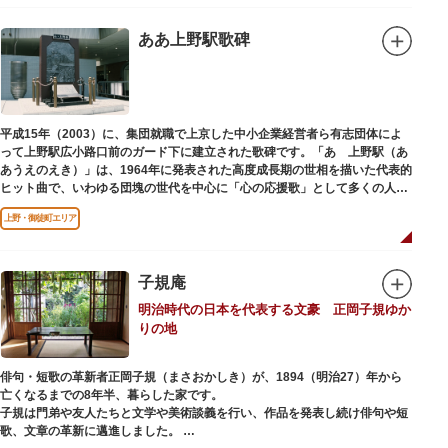
ああ上野駅歌碑
平成15年（2003）に、集団就職で上京した中小企業経営者ら有志団体によ
って上野駅広小路口前のガード下に建立された歌碑です。「あゝ上野駅（あ
あうえのえき）」は、1964年に発表された高度成長期の世相を描いた代表的
ヒット曲で、いわゆる団塊の世代を中心に「心の応援歌」として多くの人々
に勇気と感動を与えました。
上野・御徒町エリア
子規庵
明治時代の日本を代表する文豪 正岡子規ゆか
りの地
俳句・短歌の革新者正岡子規（まさおかしき）が、1894（明治27）年から
亡くなるまでの8年半、暮らした家です。
子規は門弟や友人たちと文学や美術談義を行い、作品を発表し続け俳句や短
歌、文章の革新に邁進しました。