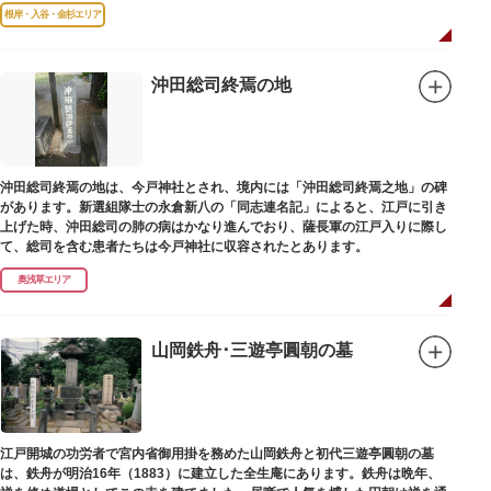
故郷松山より母と妹を呼び寄せ、結核に苦しみながらも34歳で亡くなるまで
根岸・入谷・金杉エリア
精力的に文学作品を創作し続けた場所でもあります。
1945（昭和20）年の空襲で焼失しましたが、その5年後、当時の間取りのま
ま再建され、現在の庵は東京都指定史跡として明治の雰囲気が体感できる魅
沖田総司終焉の地
力的な空間となっています。
子規が病室兼書斎にしていた「病牀六尺の間」などを復元しており、明治の
暮らしだけでなく創作の様子を偲ぶことができます。現在、一般のボランテ
ィア団体により大切に維持・保存されています。
沖田総司終焉の地は、今戸神社とされ、境内には「沖田総司終焉之地」の碑
があります。新選組隊士の永倉新八の「同志連名記」によると、江戸に引き
上げた時、沖田総司の肺の病はかなり進んでおり、薩長軍の江戸入りに際し
て、総司を含む患者たちは今戸神社に収容されたとあります。
奥浅草エリア
山岡鉄舟･三遊亭圓朝の墓
江戸開城の功労者で宮内省御用掛を務めた山岡鉄舟と初代三遊亭圓朝の墓
は、鉄舟が明治16年（1883）に建立した全生庵にあります。鉄舟は晩年、