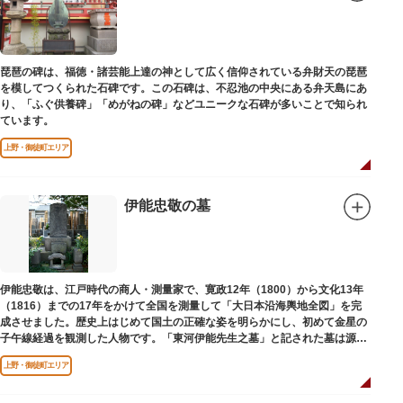
琵琶の碑は、福徳・諸芸能上達の神として広く信仰されている弁財天の琵琶
を模してつくられた石碑です。この石碑は、不忍池の中央にある弁天島にあ
り、「ふぐ供養碑」「めがねの碑」などユニークな石碑が多いことで知られ
ています。
上野・御徒町エリア
伊能忠敬の墓
伊能忠敬は、江戸時代の商人・測量家で、寛政12年（1800）から文化13年
（1816）までの17年をかけて全国を測量して「大日本沿海輿地全図」を完
成させました。歴史上はじめて国土の正確な姿を明らかにし、初めて金星の
子午線経過を観測した人物です。「東河伊能先生之墓」と記された墓は源空
寺（げんくうじ）にあります。
上野・御徒町エリア