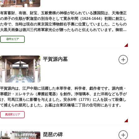
有富蓄財、有徳、財宝、五穀豊穣の神様が祀られている護国院は、天海僧正
の弟子の生順が釈迦堂の別当寺として寛永年間（1624-1644）初期に創立し
た寺で、当時は現在の東京国立博物館右手裏に位置していました。こちらの
大黒天画像は徳川三代将軍家光公が贈ったものと伝えられています。御前立
の大黒天木像は台東区文化財に指定されています。
谷中エリア
平賀源内墓
平賀源内は、江戸中期に活躍した本草学者、科学者、戯作者です。源内焼・
寒暖計・エレキテル（摩擦起電器）を創作。浄瑠璃本、また洋画なども手が
け、司馬江漢らに影響を与えました。安永8年（1779）に人を誤って殺傷し
て捕えられ獄死しました。お墓は台東区橋場二丁目の住宅街にあります。
奥浅草エリア
琵琶の碑