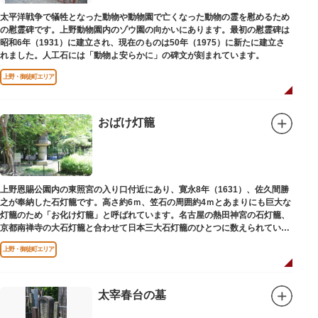
太平洋戦争で犠牲となった動物や動物園で亡くなった動物の霊を慰めるため
の慰霊碑です。上野動物園内のゾウ園の向かいにあります。最初の慰霊碑は
昭和6年（1931）に建立され、現在のものは50年（1975）に新たに建立さ
れました。人工石には「動物よ安らかに」の碑文が刻まれています。
上野・御徒町エリア
おばけ灯籠
上野恩賜公園内の東照宮の入り口付近にあり、寛永8年（1631）、佐久間勝
之が奉納した石灯籠です。高さ約6ｍ、笠石の周囲約4ｍとあまりにも巨大な
灯籠のため「お化け灯籠」と呼ばれています。名古屋の熱田神宮の石灯籠、
京都南禅寺の大石灯籠と合わせて日本三大石灯籠のひとつに数えられていま
す。
上野・御徒町エリア
太宰春台の墓