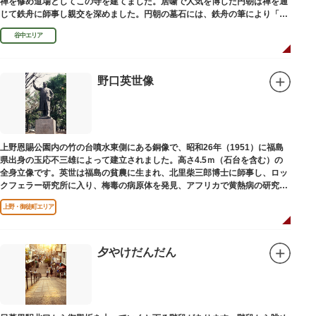
禅を修め道場としてこの寺を建てました。居噺で人気を博した円朝は禅を通
じて鉄舟に師事し親交を深めました。円朝の墓石には、鉄舟の筆により「三
遊亭円朝無舌居士」とあります。
谷中エリア
野口英世像
上野恩賜公園内の竹の台噴水東側にある銅像で、昭和26年（1951）に福島
県出身の玉応不三雄によって建立されました。高さ4.5ｍ（石台を含む）の
全身立像です。英世は福島の貧農に生まれ、北里柴三郎博士に師事し、ロッ
クフェラー研究所に入り、梅毒の病原体を発見、アフリカで黄熱病の研究中
感染して、死去しました。
上野・御徒町エリア
夕やけだんだん