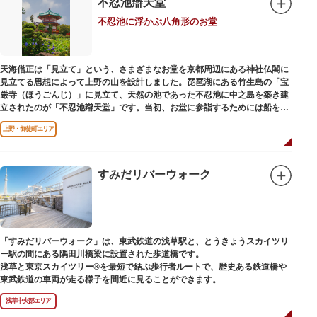
不忍池辯天堂
庭」をもつ近代庭園の初期の形を残しています。江戸時代の石碑や手水鉢、
庭石などが見られ、煉瓦塀を含めた敷地全体が重要文化財に指定されていま
不忍池に浮かぶ八角形のお堂
す。
天海僧正は「見立て」という、さまざまなお堂を京都周辺にある神社仏閣に
見立てる思想によって上野の山を設計しました。琵琶湖にある竹生島の「宝
厳寺（ほうごんじ）」に見立て、天然の池であった不忍池に中之島を築き建
立されたのが「不忍池辯天堂」です。当初、お堂に参詣するためには船を使
用していましたが、参詣者が増えたことから橋がかけられました。不忍池の
上野・御徒町エリア
どこからでも参拝できるように、八角形の建物になったと言われ、7月から8
月にかけては、不忍池の蓮が咲き、極楽浄土を連想させる光景が広がりま
す。
すみだリバーウォーク
ご本尊である辯才天は、音楽と芸能の守り神として広く信仰され、
「辯”財”天」とも書くことから、金運上昇といったご利益もあると言われて
います。辯才天は琵琶を持った姿で知られていますが、不忍池辯天堂の辯才
天は、8本の腕に煩悩を破壊する武器をお持ちになっている「八臂辯才天
（はっぴべんざいてん）」。9月に行われる「巳成金（みなるかね）大祭」
「すみだリバーウォーク」は、東武鉄道の浅草駅と、とうきょうスカイツリ
で目にすることができます。
ー駅の間にある隅田川橋梁に設置された歩道橋です。
不忍池辯天堂には、豊臣秀吉公が大切にしていたという伝説のある、谷中七
浅草と東京スカイツリー®を最短で結ぶ歩行者ルートで、歴史ある鉄道橋や
福神とは別の「大黒天」も祀られています。
東武鉄道の車両が走る様子を間近に見ることができます。
浅草中央部エリア