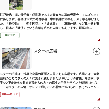
江戸時代中期の儒学者・経世家である太宰春台の墓は天眼寺（てんげんじ）
にあります。春台は17歳の時儒学者、中野撝謙に師事し、朱子学を学びまし
た。「経済録」・「聖学問答」・「弁道書」・「三王外紀」など数十巻を著
し、日本に「経済」という言葉を広めた人物でもあります。延享4年
（1747）に没しました。
谷中エリア
スターの広場
スターの広場は、浅草公会堂の正面入口前にある広場です。広場には、大衆
芸能の分野で多くの人々に愛され親しまれた浅草ゆかりの俳優、落語家、歌
手など約300名を超える芸能人の方々の原寸大手型とサインを刻印したプレ
ートがスターの広場、オレンジ通り沿いの花壇に並べられ、多くのファンに
親しまれています。
浅草中央部エリア