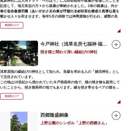
た。
吉原神社には大河ドラマ「べらぼう」に九郎助稲荷や狐像が登場したことを
記念して、地元有志の方々から狐像が奉納されました。2体の狐像は、向か
春になると逢初桜（あいぞめさくら）と呼ばれるが枝垂れ桜が、見事な花を
って右の像が「逢（あい）」、左の像が「初（そめ）」と命名されていま
咲かせ人々を和ませます。毎年5月の例祭では神輿渡御が行われ、威勢の良
す。
い掛け声とともに各町は活気にあふれます。
奥浅草エリア
吉原弁財天は浅草名所七福神の一社・弁財天にあたり、七福神に関する授与
も年間を通して行われています。
今戸神社（浅草名所七福神 福禄寿）
招き猫と関わり深い縁結びの神社
浅草屈指の縁結びの神社として知られ、良縁を求める人の「婚活神社」とし
て注目されています。
この地は16世紀から焼かれていた今戸焼発祥の地で、猫の焼き物を販売して
いたことから、招き猫発祥の地でもあります。縁を招き寄せるペアの猫をモ
チーフにした絵馬や御朱印帳も人気です。
奥浅草エリア
1063（康平6）年、時の奥羽鎮守府源頼朝・義家父子が祈願し鎌倉の鶴ヶ丘
と浅草今戸とに京都の石清水八幡を勧請して創建されました。境内には、幕
末に活躍した新選組沖田総司の終焉の地の碑も佇んでいます。また、浅草名
西郷隆盛銅像
所七福神の福禄寿が祀られており、七福神詣りの参拝客でも賑わうスポット
上野公園のシンボル「上野の西郷さん」
です。