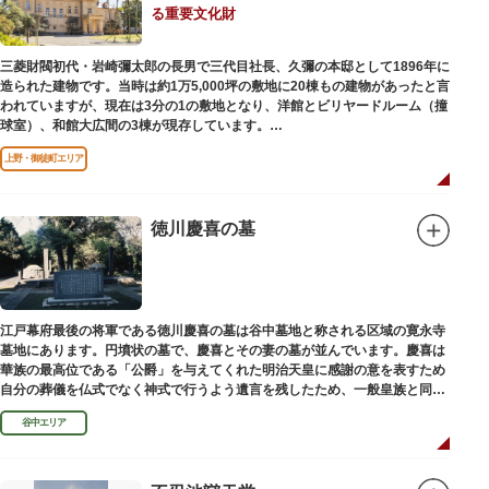
る重要文化財
三菱財閥初代・岩崎彌太郎の長男で三代目社長、久彌の本邸として1896年に
造られた建物です。当時は約1万5,000坪の敷地に20棟もの建物があったと言
われていますが、現在は3分の1の敷地となり、洋館とビリヤードルーム（撞
球室）、和館大広間の3棟が現存しています。
上野・御徒町エリア
【洋館】
鹿鳴館の建築家として知られるジョサイア・コンドルによって設計された西
洋木造建築の洋館で、館内の随所に見事なジャコビアン様式の装飾が施され
ています。
徳川慶喜の墓
【撞球室】
当時の日本では非常に珍しいスイスの山小屋風の撞球室（ビリヤード場）
で、洋館から地下道でつながっています。通常は非公開ですが、毎月15日
（10月のみ10/16）に先着順で限定公開されています。
江戸幕府最後の将軍である徳川慶喜の墓は谷中墓地と称される区域の寛永寺
墓地にあります。円墳状の墓で、慶喜とその妻の墓が並んでいます。慶喜は
【和館大広間】
華族の最高位である「公爵」を与えてくれた明治天皇に感謝の意を表すため
洋館に併置された名棟 梁大河喜十郎の手によるものと伝えられている書院造
自分の葬儀を仏式でなく神式で行うよう遺言を残したため、一般皇族と同じ
りの和館で、当時は550坪に及ぶ洋館を遥かにしのぐ規模でしたが、現在は
ような円墳が建てられました。
冠婚葬祭などに使われていた大広間の1棟だけが残っています。
谷中エリア
一度にさまざま建築様式が見られるとあって見ごたえ抜群。大名庭園の形式
を一部踏襲している広大な庭は、建築様式同様に和洋併置式とされ、「芝