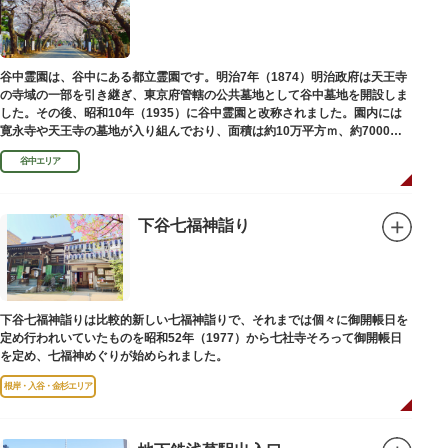
谷中霊園は、谷中にある都立霊園です。明治7年（1874）明治政府は天王寺
の寺域の一部を引き継ぎ、東京府管轄の公共墓地として谷中墓地を開設しま
した。その後、昭和10年（1935）に谷中霊園と改称されました。園内には
寛永寺や天王寺の墓地が入り組んでおり、面積は約10万平方ｍ、約7000基
の墓が並んでいます。園内を通る「さくら通り」は桜の名所となっていま
谷中エリア
す。
下谷七福神詣り
下谷七福神詣りは比較的新しい七福神詣りで、それまでは個々に御開帳日を
定め行われいていたものを昭和52年（1977）から七社寺そろって御開帳日
を定め、七福神めぐりが始められました。
根岸・入谷・金杉エリア