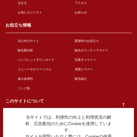
泊まる
アクセス
お気に入りリスト
お知らせ
お役立ち情報
法人向けサイト
緊急時のお役立ち
観光案内所
観光ボランティアガイド
パンフレットダウンロード
写真ギャラリー
ユニバーサルツーリズム
習慣とマナー
食の多様性
観光統計
リンク集
このサイトについて
当サイトでは、利便性の向上と利用状況の解
このサイトについて
広告掲載について
析、広告配信のためにCookieを使用していま
お問い合わせ
す。
サイトを閲覧いただく際には、Cookieの使用