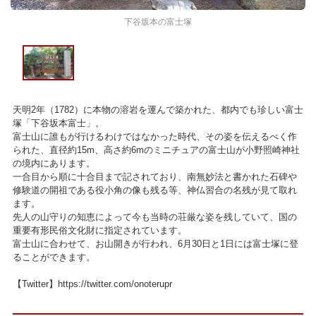
下谷坂本の富士塚
天明2年（1782）に本物の溶岩を運んで築かれた、都内でも珍しい富士
塚「下谷坂本富士」。
富士山に誰もが行けるわけではなかった時代、その姿を伝えるべく作
られた、直径約15m、高さ約6mのミニチュアの富士山が小野照崎神社
の境内にあります。
一合目から順に十合目まで記されており、南無妙法と書かれた石碑や
修験道の開祖である役小角の像も残る等、神仏習合の名残が見て取れ
ます。
先人の山守りの知恵によって今も当時の荘厳な姿を残していて、国の
重要有形民俗文化財に指定されています。
富士山に合わせて、お山開きが行われ、6月30日と1日には富士塚に登
ることができます。
【Twitter】https://twitter.com/onoterupr