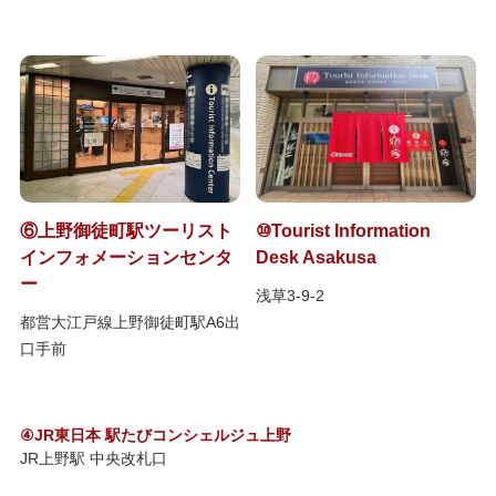
⑥上野御徒町駅ツーリスト
⑩Tourist Information
インフォメーションセンタ
Desk Asakusa
ー
浅草3-9-2
都営大江戸線上野御徒町駅A6出
口手前
④JR東日本 駅たびコンシェルジュ上野
JR上野駅 中央改札口