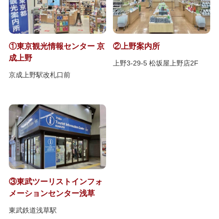
①東京観光情報センター 京
②上野案内所
成上野
上野3-29-5 松坂屋上野店2F
京成上野駅改札口前
③東武ツーリストインフォ
メーションセンター浅草
東武鉄道浅草駅