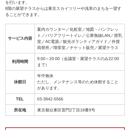
を行います。
8階の展望テラスからは東京スカイツリーや浅草のまちを一望す
ることができます。
案内カウンター／化粧室／地図・パンフレッ
ト／バリアフリートイレ／公衆無線LAN／授乳
サービス内容
室／AC電源／観光ボランティアガイド／外貨
両替所／喫茶室／チケット販売／展望テラス
9:00～20:00（会議室・展望テラスのみ22:00
利用時間
まで）
年中無休
休館日
ただし、メンテナンス等のため休館すること
があります。
TEL
03-3842-5566
所在地
東京都台東区雷門2丁目18番9号