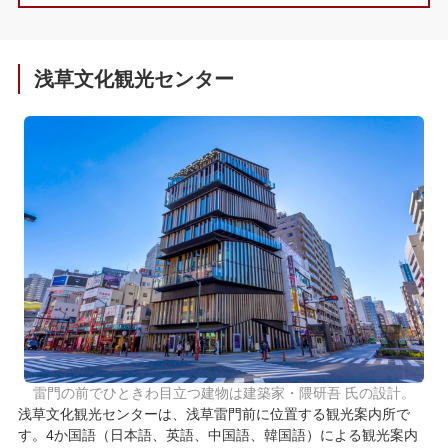
06
浅草文化観光センター インスタグラム
07
その他の観光案内所
浅草文化観光センター
08
電話でのお問い合わせ
雷門の前でひときわ目立つ建物は建築家・隈研吾 氏の設計。
浅草文化観光センターは、浅草雷門前に位置する観光案内所で
す。4か国語（日本語、英語、中国語、韓国語）による観光案内