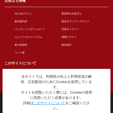
お役立ち情報
法人向けサイト
緊急時のお役立ち
観光案内所
観光ボランティアガイド
パンフレットダウンロード
写真ギャラリー
ユニバーサルツーリズム
習慣とマナー
食の多様性
観光統計
リンク集
このサイトについて
当サイトでは、利便性の向上と利用状況の解
このサイトについて
広告掲載について
析、広告配信のためにCookieを使用していま
お問い合わせ
す。
サイトを閲覧いただく際には、Cookieの使用
に同意いただく必要があります。
台東区役所観光課
詳細は
このサイトについて
をご確認くださ
〒110-8615 東京都台東区東上野4丁目5番6号
い。
TEL：03-5246-1151
（平日8:30〜17:15 土日祝休み）