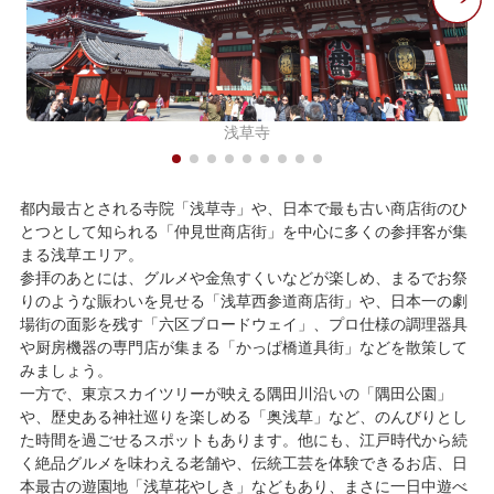
浅草寺
都内最古とされる寺院「浅草寺」や、日本で最も古い商店街のひ
とつとして知られる「仲見世商店街」を中心に多くの参拝客が集
まる浅草エリア。
参拝のあとには、グルメや金魚すくいなどが楽しめ、まるでお祭
りのような賑わいを見せる「浅草西参道商店街」や、日本一の劇
場街の面影を残す「六区ブロードウェイ」、プロ仕様の調理器具
や厨房機器の専門店が集まる「かっぱ橋道具街」などを散策して
みましょう。
一方で、東京スカイツリーが映える隅田川沿いの「隅田公園」
や、歴史ある神社巡りを楽しめる「奥浅草」など、のんびりとし
た時間を過ごせるスポットもあります。他にも、江戸時代から続
く絶品グルメを味わえる老舗や、伝統工芸を体験できるお店、日
本最古の遊園地「浅草花やしき」などもあり、まさに一日中遊べ