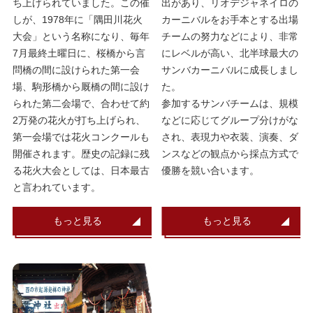
ち上げられていました。この催
出があり、リオデジャネイロの
しが、1978年に「隅田川花火
カーニバルをお手本とする出場
大会」という名称になり、毎年
チームの努力などにより、非常
7月最終土曜日に、桜橋から言
にレベルが高い、北半球最大の
問橋の間に設けられた第一会
サンバカーニバルに成長しまし
場、駒形橋から厩橋の間に設け
た。
られた第二会場で、合わせて約
参加するサンバチームは、規模
2万発の花火が打ち上げられ、
などに応じてグループ分けがな
第一会場では花火コンクールも
され、表現力や衣装、演奏、ダ
開催されます。歴史の記録に残
ンスなどの観点から採点方式で
る花火大会としては、日本最古
優勝を競い合います。
と言われています。
もっと見る
もっと見る