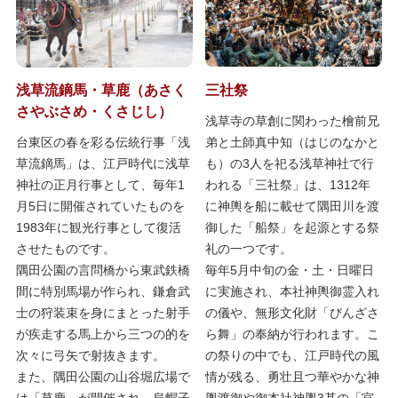
浅草流鏑馬・草鹿（あさく
三社祭
さやぶさめ・くさじし）
浅草寺の草創に関わった檜前兄
台東区の春を彩る伝統行事「浅
弟と土師真中知（はじのなかと
草流鏑馬」は、江戸時代に浅草
も）の3人を祀る浅草神社で行
神社の正月行事として、毎年1
われる「三社祭」は、1312年
月5日に開催されていたものを
に神輿を船に載せて隅田川を渡
1983年に観光行事として復活
御した「船祭」を起源とする祭
させたものです。
礼の一つです。
隅田公園の言問橋から東武鉄橋
毎年5月中旬の金・土・日曜日
間に特別馬場が作られ、鎌倉武
に実施され、本社神輿御霊入れ
士の狩装束を身にまとった射手
の儀や、無形文化財「びんざさ
が疾走する馬上から三つの的を
ら舞」の奉納が行われます。こ
次々に弓矢で射抜きます。
の祭りの中でも、江戸時代の風
また、隅田公園の山谷堀広場で
情が残る、勇壮且つ華やかな神