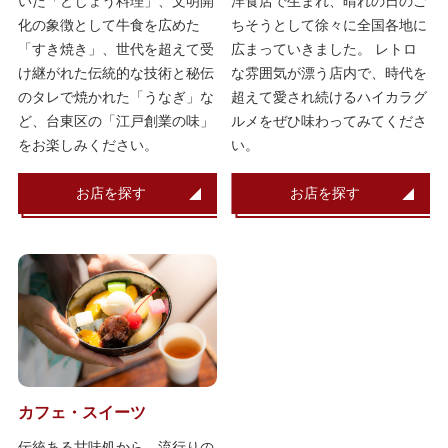
いた「どじょう料理」、文明開
洋食店で生まれ、晴れの日のご
化の象徴として牛食を広めた
ちそうとして徐々に全国各地に
「すき焼き」、世代を超えて受
広まっていきました。 レトロ
け継がれた伝統的な技術と秘伝
な雰囲気が漂う店内で、時代を
のタレで焼かれた「うなぎ」な
超えて愛され続けるハイカラグ
ど、台東区の「江戸創業の味」
ルメをぜひ味わってみてくださ
をお楽しみください。
い。
お店を探す
お店を探す
カフェ・スイーツ
伝統ある甘味処から、流行りの