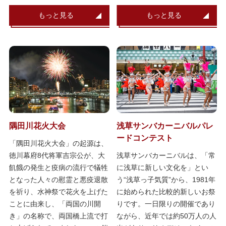
もっと見る
もっと見る
隅田川花火大会
浅草サンバカーニバルパレ
ードコンテスト
「隅田川花火大会」の起源は、
徳川幕府8代将軍吉宗公が、大
浅草サンバカーニバルは、「常
飢餓の発生と疫病の流行で犠牲
に浅草に新しい文化を」とい
となった人々の慰霊と悪疫退散
う“浅草っ子気質”から、1981年
を祈り、水神祭で花火を上げた
に始められた比較的新しいお祭
ことに由来し、「両国の川開
りです。一日限りの開催であり
き」の名称で、両国橋上流で打
ながら、近年では約50万人の人