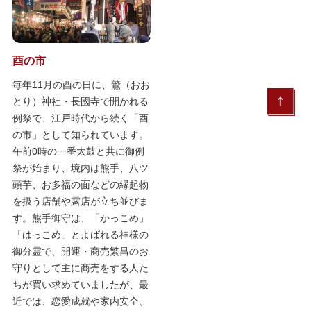
酉の市
毎年11月の酉の日に、鷲（おお
とり）神社・長國寺で開かれる
例祭で、江戸時代から続く「酉
の市」として知られています。
午前0時の一番太鼓と共に御例
祭が始まり、境内は熊手、八ツ
頭芋、お多福の面などの縁起物
を扱う店舗や露店が立ち並びま
す。熊手御守は、「かっこめ」
「はっこめ」とよばれる神様の
御分霊で、開運・商売繁昌のお
守りとして主に商売をする人た
ちが買い求めていましたが、最
近では、恋愛成就や家内安全、