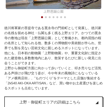
上野恩賜公園
徳川将軍家の菩提寺である寛永寺の門前町として発展し、徳川家
の名残を留める神社・仏閣も多く残る上野エリア。かつての寛永
寺の敷地は現在「上野恩賜公園」として整備され、都内屈指の桜
の名所として知られる他、数多くの博物館や美術館が作られ、世
界でも類を見ない芸術文化に親しめるスポットになっています。
他にも、日本初の動物園「上野動物園」や、重要文化財に指定さ
れた建造物も多数敷地内にあり、散策するたびに新しい発見に出
会うことができます。
上野から御徒町方面に向かって歩いていくと、叩き売りなど活気
ある声掛けが飛び交う姿が、今や年末の風物詩にもなっている
「アメ横商店街」、”ものづくり”をテーマとした店舗が集結する
「2k540 AKI-OKA ARTISAN」など、買い物やお土産選びを楽しめ
るスポットも点在しています。
上野・御徒町エリアの詳細はこちら