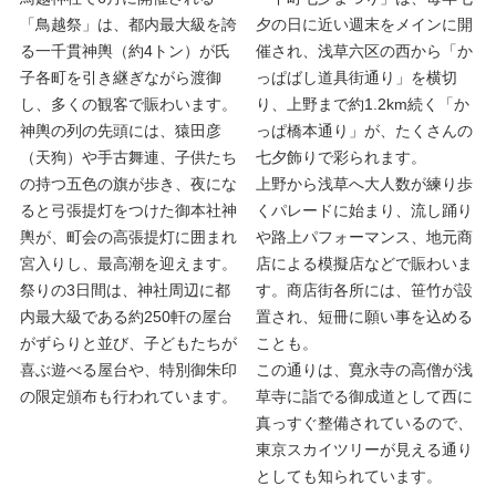
「鳥越祭」は、都内最大級を誇
夕の日に近い週末をメインに開
る一千貫神輿（約4トン）が氏
催され、浅草六区の西から「か
子各町を引き継ぎながら渡御
っぱばし道具街通り」を横切
し、多くの観客で賑わいます。
り、上野まで約1.2km続く「か
神輿の列の先頭には、猿田彦
っぱ橋本通り」が、たくさんの
（天狗）や手古舞連、子供たち
七夕飾りで彩られます。
の持つ五色の旗が歩き、夜にな
上野から浅草へ大人数が練り歩
ると弓張提灯をつけた御本社神
くパレードに始まり、流し踊り
輿が、町会の高張提灯に囲まれ
や路上パフォーマンス、地元商
宮入りし、最高潮を迎えます。
店による模擬店などで賑わいま
祭りの3日間は、神社周辺に都
す。商店街各所には、笹竹が設
内最大級である約250軒の屋台
置され、短冊に願い事を込める
がずらりと並び、子どもたちが
ことも。
喜ぶ遊べる屋台や、特別御朱印
この通りは、寛永寺の高僧が浅
の限定頒布も行われています。
草寺に詣でる御成道として西に
真っすぐ整備されているので、
東京スカイツリーが見える通り
としても知られています。