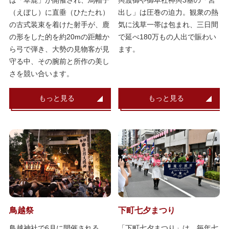
は「草鹿」が開催され、烏帽子
輿渡御や御本社神輿3基の「宮
（えぼし）に直垂（ひたたれ）
出し」は圧巻の迫力。観衆の熱
の古式装束を着けた射手が、鹿
気に浅草一帯は包まれ、三日間
の形をした的を約20mの距離か
で延べ180万もの人出で賑わい
ら弓で弾き、大勢の見物客が見
ます。
守る中、その腕前と所作の美し
さを競い合います。
もっと見る
もっと見る
鳥越祭
下町七夕まつり
鳥越神社で6月に開催される
「下町七夕まつり」は、毎年七