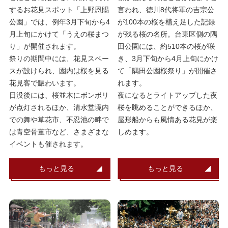
するお花見スポット「上野恩賜
言われ、徳川8代将軍の吉宗公
公園」では、例年3月下旬から4
が100本の桜を植え足した記録
月上旬にかけて「うえの桜まつ
が残る桜の名所。台東区側の隅
り」が開催されます。
田公園には、約510本の桜が咲
祭りの期間中には、花見スペー
き、3月下旬から4月上旬にかけ
スが設けられ、園内は桜を見る
て「隅田公園桜祭り」が開催さ
花見客で賑わいます。
れます。
日没後には、桜並木にボンボリ
夜になるとライトアップした夜
が点灯されるほか、清水堂境内
桜を眺めることができるほか、
での舞や草花市、不忍池の畔で
屋形船からも風情ある花見が楽
は青空骨董市など、さまざまな
しめます。
イベントも催されます。
もっと見る
もっと見る