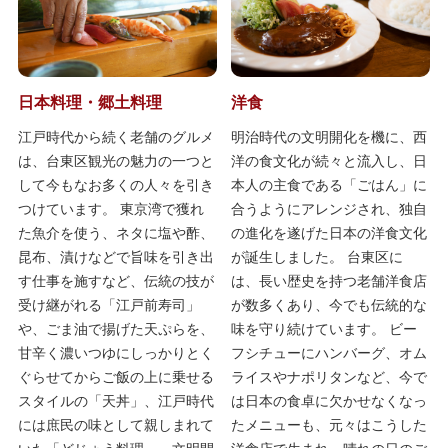
日本料理・郷土料理
洋食
江戸時代から続く老舗のグルメ
明治時代の文明開化を機に、西
は、台東区観光の魅力の一つと
洋の食文化が続々と流入し、日
して今もなお多くの人々を引き
本人の主食である「ごはん」に
つけています。 東京湾で獲れ
合うようにアレンジされ、独自
た魚介を使う、ネタに塩や酢、
の進化を遂げた日本の洋食文化
昆布、漬けなどで旨味を引き出
が誕生しました。 台東区に
す仕事を施すなど、伝統の技が
は、長い歴史を持つ老舗洋食店
受け継がれる「江戸前寿司」
が数多くあり、今でも伝統的な
や、ごま油で揚げた天ぷらを、
味を守り続けています。 ビー
甘辛く濃いつゆにしっかりとく
フシチューにハンバーグ、オム
ぐらせてからご飯の上に乗せる
ライスやナポリタンなど、今で
スタイルの「天丼」、江戸時代
は日本の食卓に欠かせなくなっ
には庶民の味として親しまれて
たメニューも、元々はこうした