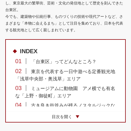
し、東京最大の繁華街、芸術・文化の発信地として歴史を刻んできた
台東区。
今でも、建築物や伝統行事、ものづくりの技術や現代アートなど、さ
まざまな「本物に会えるまち」として注目を集めており、日本を代表
する観光地として広く親しまれています。
INDEX
01
「台東区」ってどんなところ？
02
東京を代表する一日中遊べる定番観光地
「浅草中央部・奥浅草」エリア
03
ミュージアムに動物園 アメ横でも有名
な「上野・御徒町」エリア
04
古き良き街並みが残るノスタルジックな
「谷中・根岸・入谷・金杉」エリア
目次を開く
05
買い物散策 ショッピング＆カフェ巡り
「浅草橋・蔵前」エリア