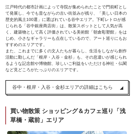
江戸時代の都市計画によって寺院が集められたことで門前町とし
て発展し、今でも昔ながらの古い街並みが残り、「美しい日本の
歴史的風土100選」に選ばれている谷中エリア。下町レトロが感
じられる「谷中銀座商店街」は、散策スポットとして人気が高
く、建築物として高く評価されている美術館「朝倉彫塑館」をは
じめ、小さなギャラリーも点在しているので、アート巡りにもお
すすめのエリアです。
また、これまでに多くの文人たちが暮らし、生活をしながら創作
活動に勤しんだ「根岸・入谷・金杉」も、その息遣いが感じられ
るような記念館や博物館、珍しいご利益をいただける神社・仏閣
など見どころがたっぷりのエリアです。
谷中・根岸・入谷・金杉エリアの詳細はこちら
買い物散策 ショッピング＆カフェ巡り「浅
草橋・蔵前」エリア