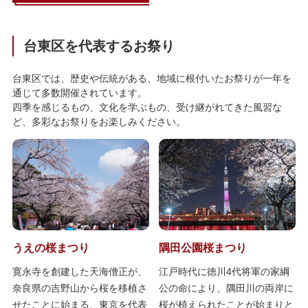
台東区を代表するお祭り
台東区では、歴史や伝統がある、地域に根付いたお祭りが一年を
通じて多数開催されています。
四季を感じるもの、文化を学ぶもの、受け継がれてきた風習な
ど、多彩なお祭りをお楽しみください。
うえの桜まつり
隅田公園桜まつり
寛永寺を創建した天海僧正が、
江戸時代に徳川4代将軍の家綱
奈良県の吉野山から桜を移植さ
公の命により、隅田川の両岸に
せたことに始まる、東京を代表
桜が植えられたことが始まりと