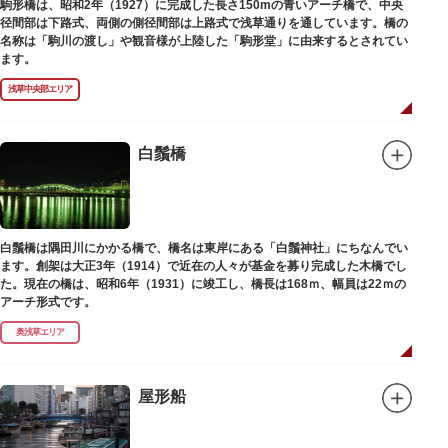
駒形橋は、昭和2年（1927）に完成した長さ150mの青いアーチ橋で、中央
径間部は下路式、両側の側径間部は上路式で浅草通りを通しています。橋の
名称は「駒川の渡し」や観音様が上陸した「駒形堂」に由来するとされてい
ます。
浅草中央部エリア
白鬚橋
白鬚橋は隅田川にかかる橋で、橋名は東岸にある「白鬚神社」にちなんでい
ます。創架は大正3年（1914）で近在の人々が基金を募り完成した木橋でし
た。現在の橋は、昭和6年（1931）に竣工し、橋長は168ｍ、幅員は22ｍの
アーチ形式です。
奥浅草エリア
屋形船