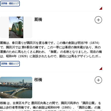
た。
浅草橋・蔵前エリア
厩橋
厩橋は、春日通りが隅田川を渡る橋です。この橋の創架は明治7年（1874）
で、隅田川では 第6番目の橋です。この一帯には幕府の御米蔵があり、米の
運搬のために馬もたくさん飼われ、「御厩」 の名称となりました。現在の橋
は、昭和4年（1929）に架設されたもので、親柱には馬をデザインしたガラ
ス細工が組み込まれています。
浅草橋・蔵前エリア
桜橋
桜橋 は、台東区今戸と 墨田区向島との間で、隅田川両岸の 「隅田公園」 を
結ぶ歩行者専用橋です。橋の創架は昭和60年（1985）、「隅田公園」 の施