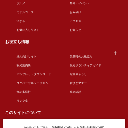
グルメ
祭り・イベント
モデルコース
おみやげ
泊まる
アクセス
お気に入りリスト
お知らせ
お役立ち情報
法人向けサイト
緊急時のお役立ち
観光案内所
観光ボランティアガイド
パンフレットダウンロード
写真ギャラリー
ユニバーサルツーリズム
習慣とマナー
食の多様性
観光統計
リンク集
このサイトについて
当サイトでは、利便性の向上と利用状況の解
このサイトについて
広告掲載について