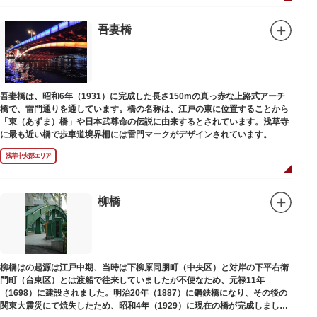
例年延べ330万人近い人出となります。不忍池（しのばずのいけ）は江戸時
代より浮世絵に描かれたほどのハスの名所。たくさんの鴨や渡り鳥が訪れる
ので、バードウォッチングを楽しむ人の姿も見られるスポットです。
吾妻橋
美術館や博物館で国内外の芸術作品や文化・自然科学に触れたり、歴史の薫
りを感じながら史跡巡りを楽しんではいかがでしょうか。1日では見てまわ
りきれないほどの魅力にあふれた公園です。
吾妻橋は、昭和6年（1931）に完成した長さ150mの真っ赤な上路式アーチ
橋で、雷門通りを通しています。橋の名称は、江戸の東に位置することから
「東（あずま）橋」や日本武尊命の伝説に由来するとされています。浅草寺
に最も近い橋で歩車道境界柵には雷門マークがデザインされています。
浅草中央部エリア
柳橋
柳橋はの起源は江戸中期、当時は下柳原同朋町（中央区）と対岸の下平右衛
門町（台東区）とは渡船で往来していましたが不便なため、元禄11年
（1698）に建設されました。明治20年（1887）に鋼鉄橋になり、その後の
関東大震災にて焼失したため、昭和4年（1929）に現在の橋が完成しまし