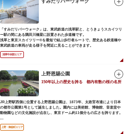
すみだリバーウォーク
い風に吹かれながら、緑化が施された遊歩道で散歩やジョギングを楽しんだ
後は、オープンカフェでほっと一息つくのもおすすめです。
隅田川にかかる橋々も、それぞれ特徴的な形をしていて見応えは抜群。せっ
かくなら水上バスに乗船して、優雅に観察してみてはいかがでしょうか。
「すみだリバーウォーク」は、東武鉄道の浅草駅と、とうきょうスカイツリ
ー駅の間にある隅田川橋梁に設置された歩道橋です。
浅草と東京スカイツリー®を最短で結ぶ歩行者ルートで、歴史ある鉄道橋や
東武鉄道の車両が走る様子を間近に見ることができます。
浅草中央部エリア
上野恩賜公園
150年以上の歴史を誇る 都内有数の桜の名所
JR上野駅西側に位置する上野恩賜公園は、1873年、太政官布達により日本
の都市公園第1号として誕生しました。園内には美術館、博物館、音楽堂や
動物園などの文化施設が点在し、東京ドーム約11個分もの広さを誇ります。
ソメイヨシノやヤマザクラなど約1,200本の桜が植えられた園内は、桜の名
上野・御徒町エリア
所としても有名。シーズンにはライトアップされた夜桜が一層風情を添え、