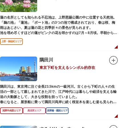
蓮の名所としても知られる不忍池は、上野恩賜公園の中に位置する天然池。
「鵜の池」「蓮池」「ボート池」の3つの池で構成されており、春は桜、梅
雨はあじさい、夏は蓮の花と四季折々の景色が見られます。
池を埋め尽くすほどの蓮がピンクの花を咲かすのは7月～8月頃。早朝から午
前のみ開花するので、シーズン中は多くの観光客が朝早くから池を訪れま
上野・御徒町エリア
す。綺麗な蓮の花を近くから観察できるデッキを散歩しながら朝の不忍池を
楽しむのがおすすめです。
「ボート池」ではスワンボートやオール式のボートのレンタルが可能。水上
から池を眺めれば、新しい発見ができるかもしれません。また、「鵜の池」
隅田川
にはマガモ・オナガガモなどたくさんの鴨や渡り鳥が訪れます。大都会の中
東京下町を支えるシンボル的存在
でバードウォッチングができる珍しいスポットです。
ファミリーで、カップルで、または一人でゆったりと、思い思いの時間をお
過ごしください。
隅田川は、東京湾に注ぐ全長23.5kmの一級河川。古くから下町の人々の生
活の一部として親しまれてきた川で、江戸時代には暮らしや経済を支える輸
送の大動脈として、大きな役割を担っていました。
春になると、屋形船に乗って隅田川両岸に続く桜並木を楽しむ姿も見られ、
東京スカイツリーとのコラボレーションも、まさに絵になる光景です。ま
浅草中央部エリア
奥浅草エリア
浅草橋・蔵前エリア
た、毎年7月の最終土曜日に開催される「隅田川花火大会」は、東京の夏の
風物詩になっており、こちらも多くの見物客でにぎわいます。
川沿いには「隅田川テラス」と呼ばれる遊歩道も整備されています。心地よ