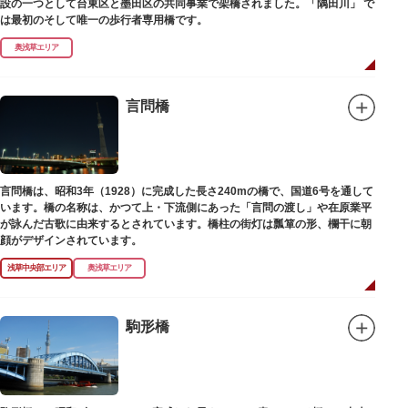
設の一つとして台東区と墨田区の共同事業で架橋されました。「隅田川」 で
は最初のそして唯一の歩行者専用橋です。
奥浅草エリア
言問橋
言問橋は、昭和3年（1928）に完成した長さ240mの橋で、国道6号を通して
います。橋の名称は、かつて上・下流側にあった「言問の渡し」や在原業平
が詠んだ古歌に由来するとされています。橋柱の街灯は瓢箪の形、欄干に朝
顔がデザインされています。
浅草中央部エリア
奥浅草エリア
駒形橋