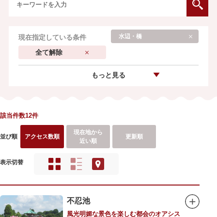
水辺・橋
現在指定している条件
全て解除
もっと見る
該当件数12件
現在地から
並び順
アクセス数順
更新順
近い順
表示切替
不忍池
風光明媚な景色を楽しむ都会のオアシス