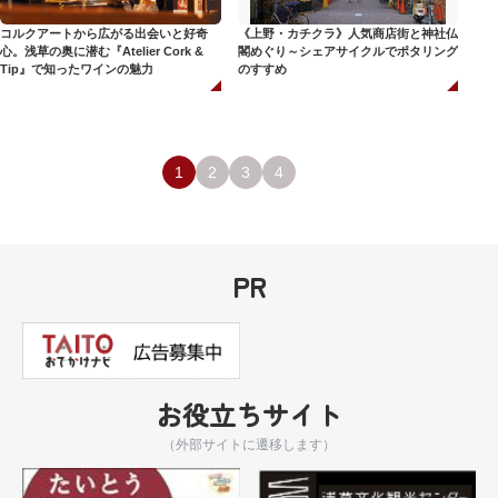
コルクアートから広がる出会いと好奇
《上野・カチクラ》人気商店街と神社仏
心。浅草の奥に潜む『Atelier Cork &
閣めぐり～シェアサイクルでポタリング
Tip』で知ったワインの魅力
のすすめ
1
2
3
4
PR
お役立ちサイト
（外部サイトに遷移します）