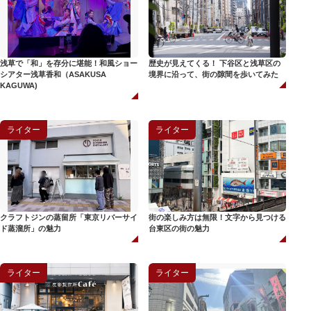
浅草で「和」を存分に堪能！和風ショー
歴史が見えてくる！ 下谷区と浅草区の
シアター浅草香和（ASAKUSA
境界に沿って、街の隙間を歩いてみた
KAGUWA)
ライター
ライター
クラフトジンの蒸留所「東京リバーサイ
街の楽しみ方は無限！文字から見つける
ド蒸溜所」の魅力
台東区の街の魅力
ライター
ライター