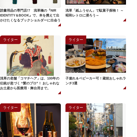
読書用品の専門店!? 浅草橋の『NIR
浅草「紙ふうせん」で駄菓子探検！ ～
IDENTITY＆BOOK』で、本を携えて出
昭和レトロに浸ろう～
かけたくなるブックショルダーに出会う
ライター
ライター
浅草の老舗「コマチヘア」は、100年の
子連れ＆ベビーカー可！蔵前おしゃれラ
伝統が息づく “髪のプロ”！ おしゃれな
ンチ3選
お土産から医療用・舞台用まで。
ライター
ライター