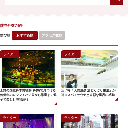
該当件数74件
並び順
おすすめ順
アクセス数順
ライター
ライター
上野の国立科学博物館(科博)で見つける
三ノ輪「天然温泉 湯どんぶり栄湯」が
何億年のロマン！ハチ公から恐竜まで親
神コスパ！サウナと多彩な風呂に感動
子で楽しむ時間旅行
ライター
ライター