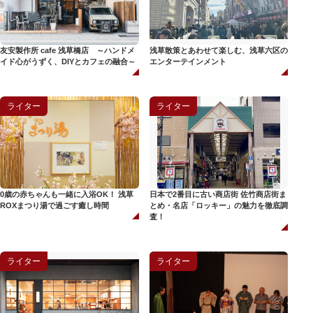
友安製作所 cafe 浅草橋店 ～ハンドメ
浅草散策とあわせて楽しむ、浅草六区の
イド心がうずく、DIYとカフェの融合～
エンターテインメント
ライター
ライター
0歳の赤ちゃんも一緒に入浴OK！ 浅草
日本で2番目に古い商店街 佐竹商店街ま
ROXまつり湯で過ごす癒し時間
とめ・名店「ロッキー」の魅力を徹底調
査！
ライター
ライター