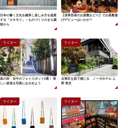
日本の書く文化を継承し楽しみ方を提案
【浅草芸者のお座敷おどり】でお座敷遊
する「カキモリ」～ものづくりのまち蔵
びデビューはいかが？
前から
ライター
ライター
坂の街・谷中のフォトスポット6選！ 美
台東区を肌で感じる ノーガホテル 上
しい坂道を写真におさめよう
野 東京
ライター
ライター