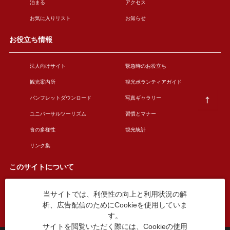
泊まる
アクセス
お気に入りリスト
お知らせ
お役立ち情報
法人向けサイト
緊急時のお役立ち
観光案内所
観光ボランティアガイド
パンフレットダウンロード
写真ギャラリー
ユニバーサルツーリズム
習慣とマナー
食の多様性
観光統計
リンク集
このサイトについて
当サイトでは、利便性の向上と利用状況の解
このサイトについて
広告掲載について
析、広告配信のためにCookieを使用していま
お問い合わせ
す。
サイトを閲覧いただく際には、Cookieの使用