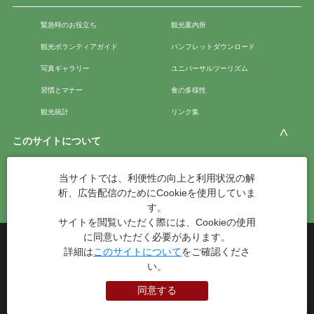
緊急時のお役立ち
観光案内所
観光ボランティアガイド
パンフレットダウンロード
写真ギャラリー
ユニバーサルツーリズム
習慣とマナー
食の多様性
観光統計
リンク集
このサイトについて
当サイトでは、利便性の向上と利用状況の解
このサイトについて
広告掲載について
析、広告配信のためにCookieを使用していま
お問い合わせ
す。
サイトを閲覧いただく際には、Cookieの使用
に同意いただく必要があります。
台東区役所観光課
詳細は
このサイトについて
をご確認くださ
〒110-8615 東京都台東区東上野4丁目5番6号
い。
TEL：03-5246-1151
（平日8:30〜17:15 土日祝休み）
同意する
本WEBサイトに掲就されている全データについて無断転載・引用を禁じます。