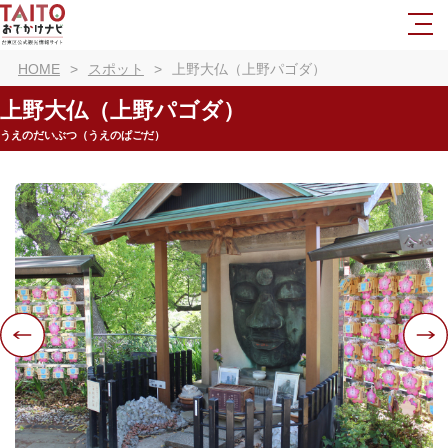
HOME
スポット
上野大仏（上野パゴダ）
上野大仏（上野パゴダ）
うえのだいぶつ（うえのぱごだ）