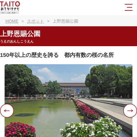
HOME
スポット
上野恩賜公園
上野恩賜公園
うえのおんしこうえん
150年以上の歴史を誇る 都内有数の桜の名所