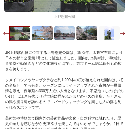
上野恩賜公園
JR上野駅西側に位置する上野恩賜公園は、1873年、太政官布達により
日本の都市公園第1号として誕生しました。園内には美術館、博物館、
音楽堂や動物園などの文化施設が点在し、東京ドーム約11個分もの広
さを誇ります。
ソメイヨシノやヤマザクラなど約1,200本の桜が植えられた園内は、桜
の名所としても有名。シーズンにはライトアップされた夜桜が一層風
情を添え、例年延べ330万人近い人出となります。不忍池（しのばずの
いけ）は江戸時代より浮世絵に描かれたほどのハスの名所。たくさん
の鴨や渡り鳥が訪れるので、バードウォッチングを楽しむ人の姿も見
られるスポットです。
美術館や博物館で国内外の芸術作品や文化・自然科学に触れたり、歴
史の薫りを感じながら史跡巡りを楽しんではいかがでしょうか。1日で