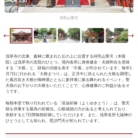
待乳山聖天
浅草寺の北東、森林に囲まれた丘の上に位置する待乳山聖天（本龍
院）は浅草寺の支院のひとつ。境内各所に身体健全・夫婦和合を意味
する「大根」と、財福の功徳を表す「巾着」が印されています。毎年1
月7日に行われる「大根まつり」は、正月中に供えられた大根を調理し
た風呂吹き大根が御神酒とともに参拝者に振る舞われるイベント。聖
天様のお下がりの大根をいただくことで、心身健康のご利益があるそ
うです。
毎朝本堂で執り行われている「浴油祈祷（よくゆきとう）」は、聖天
様を供養する最高の祈祷法。心願成就の力があると考えられており、
依頼すると7日間毎朝祈祷していただけます。また、浅草名所七福神の
ひとつとしても知られ、毘沙門天が祀られています。