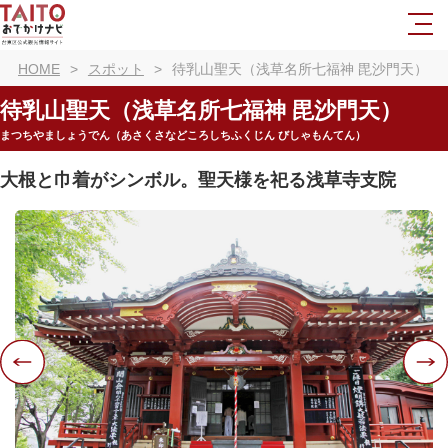
HOME
スポット
待乳山聖天（浅草名所七福神 毘沙門天）
待乳山聖天（浅草名所七福神 毘沙門天）
まつちやましょうでん（あさくさなどころしちふくじん びしゃもんてん）
大根と巾着がシンボル。聖天様を祀る浅草寺支院