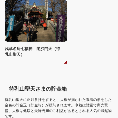
浅草名所七福神 毘沙門天（待
乳山聖天）
待乳山聖天さまの貯金箱
待乳山聖天に正月参拝をすると、大根が描かれた巾着の形をした
金色の貯金玉（貯金箱）が授与されます。巾着は財宝で商売繫
盛、大根は健康と夫婦円満のご利益があるとされる人気の縁起物
です。