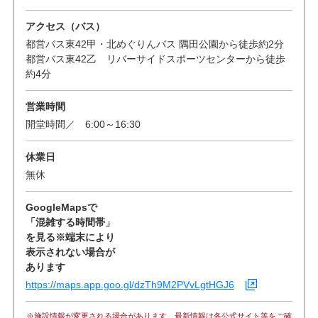
アクセス（バス）
都営バス東42甲・北めぐりんバス 隅田公園から徒歩約2分
都営バス東42乙 リバーサイドスポーツセンターから徒歩
約4分
営業時間
開堂時間／ 6:00～16:30
休業日
無休
GoogleMapsで
「混雑する時間帯」
を見る※端末により
表示されない場合が
あります
https://maps.app.goo.gl/dzTh9M2PVvLgtHGJ6
※施設情報が変更される場合があります。最新情報は各公式サイト等をご確