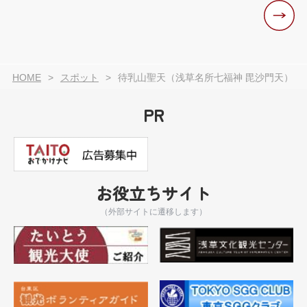
HOME
スポット
待乳山聖天（浅草名所七福神 毘沙門天）
PR
お役立ちサイト
（外部サイトに遷移します）