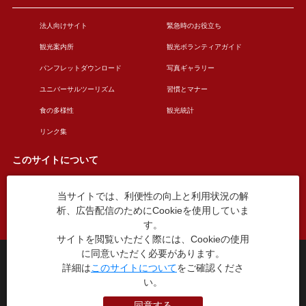
法人向けサイト
緊急時のお役立ち
観光案内所
観光ボランティアガイド
パンフレットダウンロード
写真ギャラリー
ユニバーサルツーリズム
習慣とマナー
食の多様性
観光統計
リンク集
このサイトについて
当サイトでは、利便性の向上と利用状況の解
このサイトについて
広告掲載について
析、広告配信のためにCookieを使用していま
お問い合わせ
す。
サイトを閲覧いただく際には、Cookieの使用
に同意いただく必要があります。
台東区役所観光課
詳細は
このサイトについて
をご確認くださ
〒110-8615 東京都台東区東上野4丁目5番6号
い。
TEL：03-5246-1151
（平日8:30〜17:15 土日祝休み）
同意する