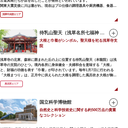
古道具商たちが店を出したことが発祥といわれています。
かれた「浅草絵巻」を楽しめるのも夜の醍醐味。撮影スポットやデートスポ
関東大震災後に川は塞がれ、現在はプロ仕様の調理器具や厨房機器、食器、
ットにもおすすめです。昼間と比べて人が少なくゆっくり巡れるので、足を
包材、調理衣装など「食」にまつわる約170軒の専門店が集まる個性的な専
運んでみてはいかがでしょうか。
浅草中央部エリア
門商店街として賑わいを見せています。もちろん、ほとんどのお店が小売に
も対応。家庭の調理用具を購入したい人や観光客にもおすすめです。食品サ
ンプル作り体験ができるお店もありますよ。
待乳山聖天（浅草名所七福神 毘沙門天）
毎年、道具の日である10月9日前後に開催される「かっぱ橋道具まつり」で
大根と巾着がシンボル。聖天様を祀る浅草寺支
は、各店舗がおすすめ商品や掘り出しものを販売。また、年ごとに異なる
院
様々な催しものも行われます。
浅草寺の北東、森林に囲まれた丘の上に位置する待乳山聖天（本龍院）は浅
草寺の支院のひとつ。境内各所に身体健全・夫婦和合を意味する「大根」
と、財福の功徳を表す「巾着」が印されています。毎年1月7日に行われる
「大根まつり」は、正月中に供えられた大根を調理した風呂吹き大根が御神
酒とともに参拝者に振る舞われるイベント。聖天様のお下がりの大根をいた
奥浅草エリア
だくことで、心身健康のご利益があるそうです。
毎朝本堂で執り行われている「浴油祈祷（よくゆきとう）」は、聖天様を供
養する最高の祈祷法。心願成就の力があると考えられており、依頼すると7
国立科学博物館
日間毎朝祈祷していただけます。また、浅草名所七福神のひとつとしても知
自然史と科学技術史に関する約500万点の貴重
られ、毘沙門天が祀られています。
なコレクション