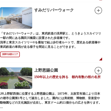
「旧寛永寺五重塔」や藤堂高虎が建て1878（明治11）年に再建された
「閑々亭」などの歴史的建造物も見どころです。
すみだリバーウォーク
一方「西園」は、蓮の名所としても知られる風光明媚な「不忍池」のほとり
に位置する区域。キリンやサイなどの人気動物をはじめ、アイアイや“動か
ない鳥”として話題のハシビロコウなどユニークな種も見られます。
子ども動物園「すてっぷ」では、小動物を間近で観察することを通じて、命
の大切さや生きものの魅力が学べる体験プログラムが実施されています。
「すみだリバーウォーク」は、東武鉄道の浅草駅と、とうきょうスカイツリ
ー駅の間にある隅田川橋梁に設置された歩道橋です。
歩き疲れたり、お腹が空いてきたら、園内にいくつかあるフードショップで
浅草と東京スカイツリー®を最短で結ぶ歩行者ルートで、歴史ある鉄道橋や
休憩しましょう。それぞれのお店で、動物たちをモチーフにした可愛いフー
東武鉄道の車両が走る様子を間近に見ることができます。
ドやスイーツが食べられます。オリジナルグッズを取り扱うギフトショップ
も必見です。
浅草中央部エリア
上野恩賜公園
150年以上の歴史を誇る 都内有数の桜の名所
JR上野駅西側に位置する上野恩賜公園は、1873年、太政官布達により日本
の都市公園第1号として誕生しました。園内には美術館、博物館、音楽堂や
動物園などの文化施設が点在し、東京ドーム約11個分もの広さを誇ります。