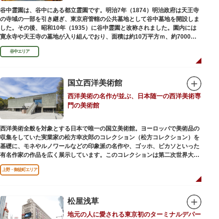
谷中霊園は、谷中にある都立霊園です。明治7年（1874）明治政府は天王寺
の寺域の一部を引き継ぎ、東京府管轄の公共墓地として谷中墓地を開設しま
した。その後、昭和10年（1935）に谷中霊園と改称されました。園内には
寛永寺や天王寺の墓地が入り組んでおり、面積は約10万平方ｍ、約7000基
の墓が並んでいます。園内を通る「さくら通り」は桜の名所となっていま
谷中エリア
す。
国立西洋美術館
西洋美術の名作が並ぶ、日本随一の西洋美術専
門の美術館
西洋美術全般を対象とする日本で唯一の国立美術館。ヨーロッパで美術品の
収集をしていた実業家の松方幸次郎のコレクション（松方コレクション）を
基礎に、モネやルノワールなどの印象派の名作や、ゴッホ、ピカソといった
有名作家の作品を広く展示しています。このコレクションは第二次世界大戦
中にフランス政府に接収され、戦後に専用の美術館を創設することを条件に
上野・御徒町エリア
日本へ寄贈返還されました。
本館の設計は、フランスで活躍した近代建築の巨匠ル・コルビュジエによる
もの。「ル・コルビュジエの建築作品－近代建築運動への顕著な貢献－」の
松屋浅草
構成資産の一つとして東京初の世界文化遺産に登録されています。前庭にも
地元の人に愛される東京初のターミナルデパー
ロダンの彫刻が展示されており、散策しながら美術鑑賞を楽しめるのも魅力