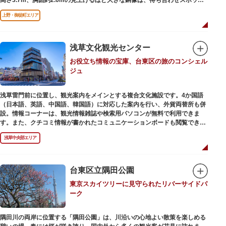
やフォトスポットとして親しまれています。彫刻家、高村光雲によって作ら
上野・御徒町エリア
れた像は、愛犬のツンと一緒にうさぎ狩りに出かけているところだそう。
上野公園にお立ち寄りの際は、ぜひ「上野の西郷さん」と写真撮影を楽しん
ではいかがでしょうか。
浅草文化観光センター
お役立ち情報の宝庫、台東区の旅のコンシェル
ジュ
浅草雷門前に位置し、観光案内をメインとする複合文化施設です。4か国語
（日本語、英語、中国語、韓国語）に対応した案内を行い、外貨両替所も併
設。情報コーナーは、観光情報雑誌や検索用パソコンが無料で利用できま
す。また、クチコミ情報が書かれたコミュニケーションボードも閲覧できる
ので、とっておきの旅のヒントを得られるかも。多目的スペースでは、映像
浅草中央部エリア
を活用し台東区のみどころやイベント、歴史、文化を紹介。通常、イスが配
備されているので休憩場所としても利用できます。
ここを訪れたなら、8階の展望テラスも必見です。雷門から浅草寺へと続く
仲見世や、隅田川や東京スカイツリーも一望できるビュースポットとなって
台東区立隅田公園
います。
東京スカイツリーに見守られたリバーサイドパ
ーク
浅草の街並みに溶け込む平屋を重ねたようなおしゃれな外観は、日本を代表
する建築家・隈研吾氏によるデザイン。木の温もりあふれる空間は、初めて
日本を訪れる海外ツーリストにも優しい印象を与えています。
隅田川の両岸に位置する「隅田公園」は、川沿いの心地よい散策を楽しめる