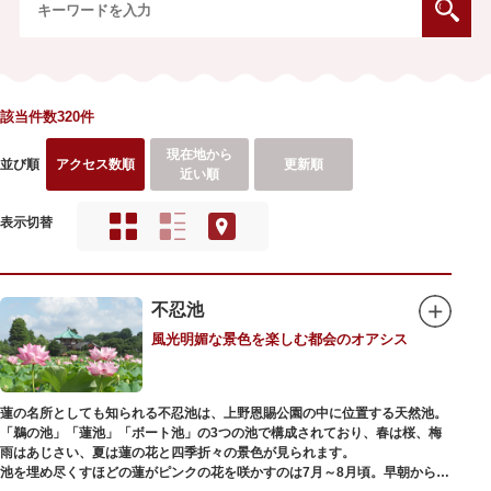
該当件数320件
現在地から
並び順
アクセス数順
更新順
近い順
表示切替
不忍池
風光明媚な景色を楽しむ都会のオアシス
蓮の名所としても知られる不忍池は、上野恩賜公園の中に位置する天然池。
「鵜の池」「蓮池」「ボート池」の3つの池で構成されており、春は桜、梅
雨はあじさい、夏は蓮の花と四季折々の景色が見られます。
池を埋め尽くすほどの蓮がピンクの花を咲かすのは7月～8月頃。早朝から午