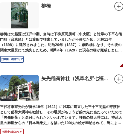
柳橋
柳橋はの起源は江戸中期、当時は下柳原同朋町（中央区）と対岸の下平右衛
門町（台東区）とは渡船で往来していましたが不便なため、元禄11年
（1698）に建設されました。明治20年（1887）に鋼鉄橋になり、その後の
関東大震災にて焼失したため、昭和4年（1929）に現在の橋が完成しまし
た。
浅草橋・蔵前エリア
矢先稲荷神社（浅草名所七福神 福禄寿）
三代将軍家光公が寛永19年（1642）に浅草に建立した三十三間堂の守護神
として稲荷大明神を勧請し、その場所がちょうど的の先に当たっていたので
「矢先稲荷」と名付けられたといわれています。拝殿の格天井には、神武天
皇の御世からの「日本馬乗史」を描いた100枚の絵が奉納されて、馬にまつ
わる歴史が一目瞭然に理解できます。
浅草中央部エリア