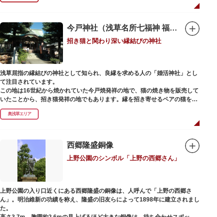
今戸神社（浅草名所七福神 福禄寿）
招き猫と関わり深い縁結びの神社
浅草屈指の縁結びの神社として知られ、良縁を求める人の「婚活神社」とし
て注目されています。
この地は16世紀から焼かれていた今戸焼発祥の地で、猫の焼き物を販売して
いたことから、招き猫発祥の地でもあります。縁を招き寄せるペアの猫をモ
チーフにした絵馬や御朱印帳も人気です。
奥浅草エリア
1063（康平6）年、時の奥羽鎮守府源頼朝・義家父子が祈願し鎌倉の鶴ヶ丘
と浅草今戸とに京都の石清水八幡を勧請して創建されました。境内には、幕
末に活躍した新選組沖田総司の終焉の地の碑も佇んでいます。また、浅草名
西郷隆盛銅像
所七福神の福禄寿が祀られており、七福神詣りの参拝客でも賑わうスポット
上野公園のシンボル「上野の西郷さん」
です。
上野公園の入り口近くにある西郷隆盛の銅像は、人呼んで「上野の西郷さ
ん」。明治維新の功績を称え、隆盛の旧友らによって1898年に建立されまし
た。
高さ3.7m、胸囲約2.6mの見上げるほど大きな銅像は、待ち合わせスポット