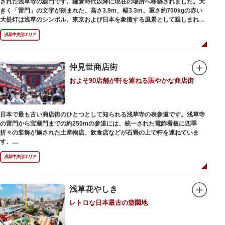
された浅草寺の総門です。鎌倉時代以降に現在の場所へ移築されました。大
最澄が自ら彫ったと伝えられる秘仏です。徳川歴代将軍の祈祷寺と菩提寺を
きく「雷門」の文字が刻まれた、高さ3.9m、幅3.3m、重さ約700kgの赤い
兼ね、御霊廟には6名の将軍が埋葬されています。
大提灯は浅草のシンボル。東京および日本を象徴する風景として親しまれ、
フォトスポットとしても国内外の観光客を魅了し続けています。
浅草中央部エリア
提灯の底部に施された見事な龍の彫刻や、門の北側（風神雷神の背後）に安
置されている浅草寺の護法善神「天龍像」と「金龍像」も見どころ。正式名
称の「風雷神門」は、門の左右に立つ2体の彫像、風神像と雷神像に由来し
ます。日没から23時頃までは雷門や浅草寺がライトアップされ、昼間とは違
仲見世商店街
った荘厳な雰囲気に包まれます。
およそ90店舗が軒を連ねる賑やかな商店街
何度も焼失と再建を繰り返し、現在の雷門は1960年に松下電器産業（現パナ
ソニック）の松下幸之助氏の寄進により再建されたものです。
日本で最も古い商店街のひとつとして知られる浅草寺の表参道です。浅草寺
の雷門から宝蔵門までの約250mの参道には、統一された電飾看板に四季
折々の装飾が施された土産物店、飲食店などが石畳の上で軒を連ねていま
す。
人形焼や手焼きせんべいをはじめ、団子や揚げまんじゅう、雷おこしなどの
浅草中央部エリア
銘菓、和傘や扇子など伝統工芸品も並び、歩いているだけで浅草らしさを感
じる場所です。江戸文化を感じる粋な商品の数々は、海外からの観光客にも
人気。商品が作られる様子がわかる実演販売の店もあり、焼き立て、作り立
ての味を堪能できるのも魅力。下町っ子の威勢の良い売り声が飛び交うな
浅草花やしき
か、お気に入りのお土産探しをお楽しみください。
レトロな日本最古の遊園地