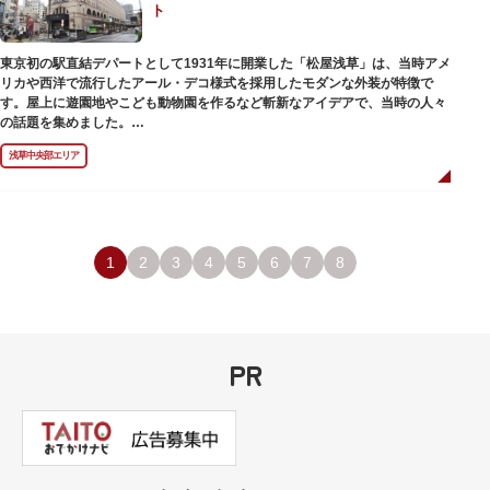
ト
のひとつ。 ボランティア・スタッフと一緒に鑑賞する「美術トーク」や、解
説を聞きながら本館や前庭を一緒に歩く「建築ツアー」など、初めての来館
でも気軽に楽しめるプログラムも用意されています。
東京初の駅直結デパートとして1931年に開業した「松屋浅草」は、当時アメ
リカや西洋で流行したアール・デコ様式を採用したモダンな外装が特徴で
す。屋上に遊園地やこども動物園を作るなど斬新なアイデアで、当時の人々
の話題を集めました。
現在は、B1階から地上3階までが松屋浅草の売り場。2012年のリニューアル
浅草中央部エリア
で建設当時のシンボル・大時計も復活し、昭和の面影を残す百貨店は今でも
人々に親しまれています。地上1階は 浅草らしい下町銘菓をはじめ、全国か
らセレクトされた銘菓が並ぶ「浅草すいーつ小町」。東武線「浅草駅」直結
なので、お土産購入にも便利です。
1
2
3
4
5
6
7
8
PR