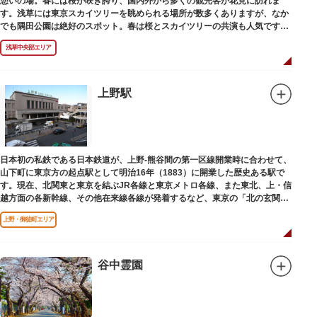
憩いの場。春には桜が咲き誇り、国内外から多くの観光客が花見に訪れま
す。浅草には東京スカイツリーを眺められる場所が数多くありますが、なか
でも隅田公園は絶好のスポット。春は桜とスカイツリーの共演も人気です。
川沿いにある「隅田公園オープンカフェ」は、店舗の一部を屋外にした開放
浅草中央部エリア
的なカフェ・レストラン。綺麗な景色を眺めながら、コーヒー片手にのんび
りと過ごしても良いですね。また、クジラの滑り台が目印の「遊具広場」は
ブランコやアスレチックなどの遊具が設置された広場。子どもも思いっきり
身体を動かせます。
上野駅
隅田川橋梁に設置された全長約160mの「すみだリバーウォーク」は、東京
スカイツリーまでの最短距離ルートのひとつ。歩道橋の途中にあるガラス床
から隅田川を見下ろしたり、すぐ横を走る電車の迫力を楽しんだり、隅田川
散策にいかがでしょうか。
日本初の私鉄である日本鉄道が、上野-熊谷間の第一区線開業時に合わせて、
山下町に東京方の起点駅として明治16年（1883）に開業した歴史ある駅で
す。現在、北関東と東京を結ぶJR各線と東京メトロ各線、また東北、上・信
越方面の各新幹線、その他在来線各線が発着するなど、東京の「北の玄関
口」として機能しています。
上野・御徒町エリア
谷中霊園