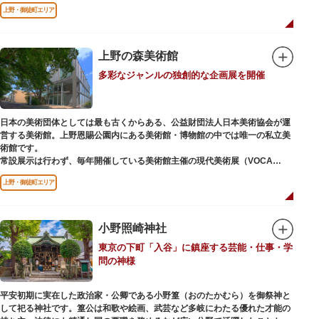
ソメイヨシノやヤマザクラなど約1,200本の桜が植えられた園内は、桜の名
上野・御徒町エリア
所としても有名。シーズンにはライトアップされた夜桜が一層風情を添え、
例年延べ330万人近い人出となります。不忍池（しのばずのいけ）は江戸時
代より浮世絵に描かれたほどのハスの名所。たくさんの鴨や渡り鳥が訪れる
ので、バードウォッチングを楽しむ人の姿も見られるスポットです。
上野の森美術館
多彩なジャンルの独創的な企画展を開催
美術館や博物館で国内外の芸術作品や文化・自然科学に触れたり、歴史の薫
りを感じながら史跡巡りを楽しんではいかがでしょうか。1日では見てまわ
りきれないほどの魅力にあふれた公園です。
日本の美術団体としては最も古くからある、公益財団法人日本美術協会が運
営する美術館。上野恩賜公園内にある美術館・博物館の中では唯一の私立美
術館です。
常設展示は行わず、毎年開催している美術館主催の現代美術展（VOCA
展）、公募展（上野の森美術館大賞展、日本の自然を描く展）のほか、マン
上野・御徒町エリア
ガから書展にいたるまで定期的に多彩なジャンルの独創的な企画展を開催し
ています。
別館の1階には、小企画展などの開催もできる上野の森美術館ギャラリー、
小野照崎神社
そして、3階には上野の森アートスクールが設置され、初心者から熟練者を
東京の下町「入谷」に鎮座する芸能・仕事・学
対象とした油彩・アクリル、水彩、日本画のクラスや、週末に受講できる単
問の神様
発講座などを開催しています。
平安初期に実在した政治家・公卿である小野篁（おのたかむら）を御祭神と
して祀る神社です。篁公は和歌や絵画、武芸など多岐にわたる優れた才能の