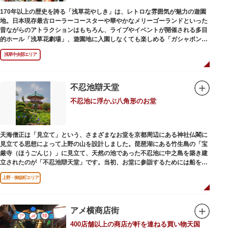
170年以上の歴史を誇る「浅草花やしき」は、レトロな雰囲気が魅力の遊園
地。日本現存最古ローラーコースターや華やかなメリーゴーランドといった
昔ながらのアトラクションはもちろん、ライブやイベントが開催される多目
的ホール「浅草花劇場」、遊園地に入園しなくても楽しめる「ガシャポンの
デパート浅草花やしき店」も併設され、さまざまな娯楽を楽しめる浅草の
浅草中央部エリア
「遊びの場」として親しまれています。
浅草花やしきは、江戸時代末期の1853年に造園師・森田六三郎により、牡丹
と菊細工を主とした花園（かえん）として誕生しました。明治時代に入ると
不忍池辯天堂
遊戯施設が置かれ、珍鳥や猛獣、見世物の展示などでも評判に。全国有数の
不忍池に浮かぶ八角形のお堂
動物園としても知られるようになりました。戦後は遊園地として再開し、温
かさと懐かしさを併せ持つレトロなアトラクションや雰囲気で人気のスポッ
トとなっています。幼児（0歳～4歳）は入園とのりもの料が無料で、年齢や
身長制限の無いアトラクションもあり、子どもの遊園地デビューにもぴった
天海僧正は「見立て」という、さまざまなお堂を京都周辺にある神社仏閣に
りです。
見立てる思想によって上野の山を設計しました。琵琶湖にある竹生島の「宝
厳寺（ほうごんじ）」に見立て、天然の池であった不忍池に中之島を築き建
立されたのが「不忍池辯天堂」です。当初、お堂に参詣するためには船を使
用していましたが、参詣者が増えたことから橋がかけられました。不忍池の
上野・御徒町エリア
どこからでも参拝できるように、八角形の建物になったと言われ、7月から8
月にかけては、不忍池の蓮が咲き、極楽浄土を連想させる光景が広がりま
す。
アメ横商店街
ご本尊である辯才天は、音楽と芸能の守り神として広く信仰され、
400店舗以上の商店が軒を連ねる買い物天国
「辯”財”天」とも書くことから、金運上昇といったご利益もあると言われて