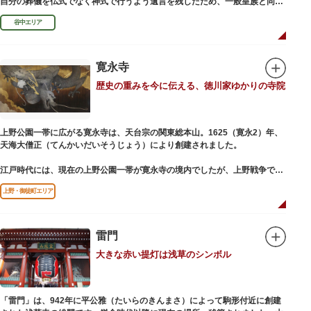
自分の葬儀を仏式でなく神式で行うよう遺言を残したため、一般皇族と同じ
ような円墳が建てられました。
谷中エリア
寛永寺
歴史の重みを今に伝える、徳川家ゆかりの寺院
上野公園一帯に広がる寛永寺は、天台宗の関東総本山。1625（寛永2）年、
天海大僧正（てんかいだいそうじょう）により創建されました。
江戸時代には、現在の上野公園一帯が寛永寺の境内でしたが、上野戦争でそ
の多くを焼失。現在は根本中堂をはじめ開山堂（両大師）、不忍池辯天堂、
上野・御徒町エリア
上野大仏（パゴダ）、輪王殿などの建造物が上野公園とその周辺に点在して
います。戦火を免れた輪王寺門跡御本坊表門、徳川将軍霊廟勅額門など重要
文化財も多く有し、歴史の重みを今に伝える寺院です。
清水観音堂の舞台前に復元された「月の松」は、浮世絵師歌川広重の「名所
雷門
江戸百景」にも描かれていることで有名。丸い形の松から不忍池辯天堂を見
大きな赤い提灯は浅草のシンボル
下ろす風流な景観は、絶好のフォトスポットとなっています。
東叡山（とうえいざん）という山号は、東の「比叡山延暦寺」を意味してお
り、比叡山や京都の有名寺院になぞらえて上野の山に数多くの堂舎が建立さ
「雷門」は、942年に平公雅（たいらのきんまさ）によって駒形付近に創建
れました。本尊は薬師瑠璃光如来（やくしるりこうにょらい）で、伝教大師