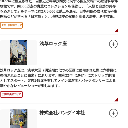
1877年に創立された、自然史と科学技術史に関する国立の唯一の総合科学博
物館です。約500万点の貴重なコレクションを保管し、「人類と自然の共存
をめざして」をテーマに約2万5,000点以上を展示。日本列島の成り立ちや生
態系などが学べる「日本館」と、地球環境の変動と生命の歴史、科学技術の
進歩などが学べる「地球館」の2つの常設展示をメインに、特別展・企画展
上野・御徒町エリア
などから構成されています。
2005年「愛・地球博」の長久手日本館で人気を博した「地球の部屋」を移設
した、「シアター36○」も見どころのひとつ。直径12.8m（実際の地球の
100万分の1の大きさ）のドームの内側すべてがスクリーンになっている世界
浅草ロック座
初のシアターで、月ごとに変わるオリジナル映像を上映しています。
楽しみながら学習できるイベント企画や、恐竜をはじめとした様々な実物標
本、子ども向けのコーナーもあり、お子様連れでも楽しめる博物館です。
また、国立科学博物館では、日本およびアジアにおける科学系博物館の中核
浅草ロック座は、浅草六区（明治期に七つの区画に整備された際に六番目に
施設として、調査研究、標本資料の収集・保管・活用、展示・学習支援を推
整備されたことに由来）にあります。昭和22年（1947）にストリップ劇場
進。これらの活動を上野の本館、白金台の附属自然教育園、茨城県つくば市
としてスタート。客席145席を有してメイン出演者とバックダンサーによる
の実験植物園や筑波研究施設（非公開）で展開しています。
華やかなレビューショーが楽しめます。
浅草中央部エリア
株式会社バンダイ本社