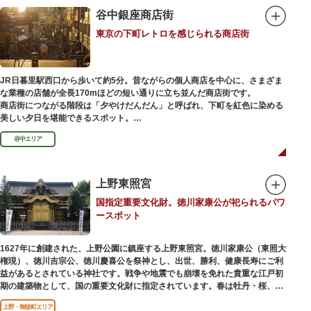
谷中銀座商店街
東京の下町レトロを感じられる商店街
JR日暮里駅西口から歩いて約5分。昔ながらの個人商店を中心に、さまざま
な業種の店舗が全長170mほどの短い通りに立ち並んだ商店街です。
商店街につながる階段は「夕やけだんだん」と呼ばれ、下町を紅色に染める
美しい夕日を堪能できるスポット。
谷中エリア
谷中銀座商店街は1945年頃に自然発生的に生まれ、現在の近隣型商店街へと
発展。昭和の懐かしい商店街の景観を見ることができます。東京の下町レト
ロを感じられるスポットとして、近隣住民だけではなく、国内外から多くの
観光客が訪れ、買い物や散策を楽しんでいます。
上野東照宮
国指定重要文化財。徳川家康公が祀られるパワ
ースポット
1627年に創建された、上野公園に鎮座する上野東照宮。徳川家康公（東照大
権現）、徳川吉宗公、徳川慶喜公を祭神とし、出世、勝利、健康長寿にご利
益があるとされている神社です。戦争や地震でも崩壊を免れた貴重な江戸初
期の建築物として、国の重要文化財に指定されています。春は牡丹・桜、秋
は紅葉やダリア展、お正月は初詣や冬ぼたん鑑賞の地として、年間を通して
上野・御徒町エリア