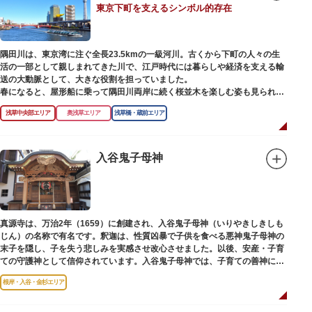
東京下町を支えるシンボル的存在
【撞球室】
当時の日本では非常に珍しいスイスの山小屋風の撞球室（ビリヤード場）
で、洋館から地下道でつながっています。通常は非公開ですが、毎月15日
（10月のみ10/16）に先着順で限定公開されています。
隅田川は、東京湾に注ぐ全長23.5kmの一級河川。古くから下町の人々の生
活の一部として親しまれてきた川で、江戸時代には暮らしや経済を支える輸
【和館大広間】
送の大動脈として、大きな役割を担っていました。
洋館に併置された名棟 梁大河喜十郎の手によるものと伝えられている書院造
春になると、屋形船に乗って隅田川両岸に続く桜並木を楽しむ姿も見られ、
りの和館で、当時は550坪に及ぶ洋館を遥かにしのぐ規模でしたが、現在は
東京スカイツリーとのコラボレーションも、まさに絵になる光景です。ま
冠婚葬祭などに使われていた大広間の1棟だけが残っています。
浅草中央部エリア
奥浅草エリア
浅草橋・蔵前エリア
た、毎年7月の最終土曜日に開催される「隅田川花火大会」は、東京の夏の
風物詩になっており、こちらも多くの見物客でにぎわいます。
一度にさまざま建築様式が見られるとあって見ごたえ抜群。大名庭園の形式
を一部踏襲している広大な庭は、建築様式同様に和洋併置式とされ、「芝
川沿いには「隅田川テラス」と呼ばれる遊歩道も整備されています。心地よ
入谷鬼子母神
庭」をもつ近代庭園の初期の形を残しています。江戸時代の石碑や手水鉢、
い風に吹かれながら、緑化が施された遊歩道で散歩やジョギングを楽しんだ
庭石などが見られ、煉瓦塀を含めた敷地全体が重要文化財に指定されていま
後は、オープンカフェでほっと一息つくのもおすすめです。
す。
隅田川にかかる橋々も、それぞれ特徴的な形をしていて見応えは抜群。せっ
かくなら水上バスに乗船して、優雅に観察してみてはいかがでしょうか。
真源寺は、万治2年（1659）に創建され、入谷鬼子母神（いりやきしきしも
じん）の名称で有名です。釈迦は、性質凶暴で子供を食べる悪神鬼子母神の
末子を隠し、子を失う悲しみを実感させ改心させました。以後、安産・子育
ての守護神として信仰されています。入谷鬼子母神では、子育ての善神にな
った由来からツノのない「おに」の文字を使っています。
根岸・入谷・金杉エリア