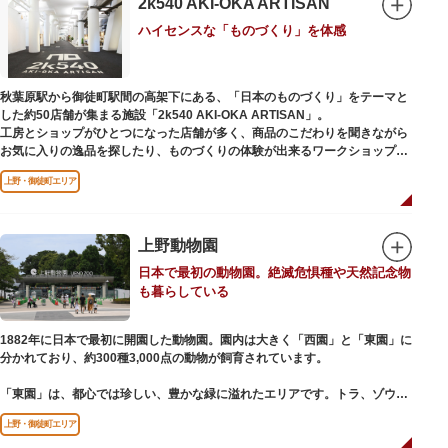
2k540 AKI-OKA ARTISAN
参拝は6:00～17:00（御朱印の授与は9:00～17:00）
ハイセンスな「ものづくり」を体感
秋葉原駅から御徒町駅間の高架下にある、「日本のものづくり」をテーマと
した約50店舗が集まる施設「2k540 AKI-OKA ARTISAN」。
工房とショップがひとつになった店舗が多く、商品のこだわりを聞きながら
お気に入りの逸品を探したり、ものづくりの体験が出来るワークショップに
参加して自分だけのオリジナル商品を作ったり、クリエイターと直接コミュ
上野・御徒町エリア
ニケーションをとりながらのショッピングが楽しめます。飲食店もあるので
ランチやカフェ利用もおすすめ。
ここでしか買えない商品や一点物を扱うブランドなど、大量生産の製品には
ないぬくもりと、新しいデザインの商品に出会うことができます。
上野動物園
日本で最初の動物園。絶滅危惧種や天然記念物
名前の由来は、東京駅から2k540m付近にあることから「2k540」、秋葉原
も暮らしている
駅（AKIHABARA）と御徒町駅（OKACHIMACHI）の間にあるという造語
「AKI-OKA」、フランス語で「職人」を意味する「ARTISAN」を組み合わ
せたもの。
1882年に日本で最初に開園した動物園。園内は大きく「西園」と「東園」に
施設周辺は、江戸の文化を伝える伝統工芸職人の街だったという背景もあ
分かれており、約300種3,000点の動物が飼育されています。
り、現在もジュエリーや皮製品を扱うお店が多く、高いセンスとクオリティ
をもった店舗が集結しています。
「東園」は、都心では珍しい、豊かな緑に溢れたエリアです。トラ、ゾウな
どが住む森エリアや、ホッキョクグマやアザラシが住む海エリアでは、水浴
上野・御徒町エリア
びなど迫力あるシーンが目撃できることもあります。国指定重要文化財の