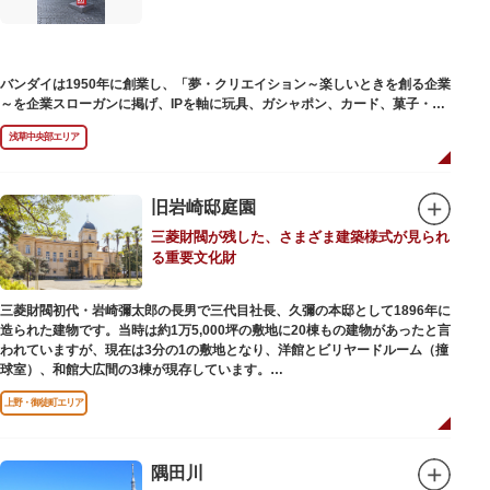
バンダイは1950年に創業し、「夢・クリエイション～楽しいときを創る企業
～を企業スローガンに掲げ、IPを軸に玩具、ガシャポン、カード、菓子・食
品・食玩、アパレル、日用雑貨など、お客さまの身近で楽しんでいただける
浅草中央部エリア
エンターテインメントをお届けしています。
旧岩崎邸庭園
三菱財閥が残した、さまざま建築様式が見られ
る重要文化財
三菱財閥初代・岩崎彌太郎の長男で三代目社長、久彌の本邸として1896年に
造られた建物です。当時は約1万5,000坪の敷地に20棟もの建物があったと言
われていますが、現在は3分の1の敷地となり、洋館とビリヤードルーム（撞
球室）、和館大広間の3棟が現存しています。
上野・御徒町エリア
【洋館】
鹿鳴館の建築家として知られるジョサイア・コンドルによって設計された西
洋木造建築の洋館で、館内の随所に見事なジャコビアン様式の装飾が施され
ています。
隅田川