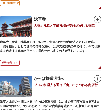
前のみ開花するので、シーズン中は多くの観光客が朝早くから池を訪れま
上野・御徒町エリア
す。綺麗な蓮の花を近くから観察できるデッキを散歩しながら朝の不忍池を
楽しむのがおすすめです。
「ボート池」ではスワンボートやオール式のボートのレンタルが可能。水上
から池を眺めれば、新しい発見ができるかもしれません。また、「鵜の池」
浅草寺
にはマガモ・オナガガモなどたくさんの鴨や渡り鳥が訪れます。大都会の中
古寺の風格と下町風情が受け継がれる寺院
でバードウォッチングができる珍しいスポットです。
ファミリーで、カップルで、または一人でゆったりと、思い思いの時間をお
過ごしください。
浅草寺（金龍山浅草寺）は、628年に創建された都内最古とされる寺院。
「浅草観音」として庶民の信仰を集め、江戸文化発展の中心地に。今では東
京を代表する観光名所として国内外から多くの人が訪れています。
浅草の象徴とも言える「雷門（風雷神門）」は、高さ3.9mの大提灯と風神雷
浅草中央部エリア
神像が安置された浅草寺の総門。本堂前には2体の仁王尊像が並ぶ山門「宝
蔵門」が建ち、参拝客を堂々と迎えてくれます。本堂前には、邪気を払うご
利益があるといわれる常香炉（じょうこうろ）が鎮座。参拝前に煙を浴びて
身を清めましょう。「観音堂」とも呼ばれる本堂にはご本尊の聖観世音菩薩
かっぱ橋道具街®
が祀られており、毎日定時に法要が執り行われています。
プロの料理人も通う「食」にまつわる商店街
境内の歴史ある建造物も必見です。ひと際目立つ五重塔、国指定重要文化財
の二天門、浅草名所七福神のひとつ・大黒天が祀られた影向堂（ようごうど
う）など、悠久の時に思いを馳せて見学をお楽しみください。
浅草と上野の中間にある「かっぱ橋道具街」は、食の専門店が集まる南北約
日没後はライトアップされ、朱塗りの建物がより一層鮮やかに浮かび上がり
800mの商店街。大正の初めに、現在の商店街を流れていた新堀川の両岸に
ます。昼間は約90店舗が軒を連ねる仲見世のお店も閉まり、シャッターに描