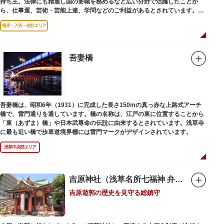
持ち主。法律にも精通し国の要職を務めるなど広い分野で活躍したことか
ら、仕事運、芸術・芸能上達、学問などのご利益があるとされています。
根岸・入谷・金杉エリア
境内には、国の重要有形民俗文化財であるミニチュアの富士山「富士塚」
や、日本三大に数えられる「庚申塚」、昭和を代表する囲碁棋士・藤沢秀行
氏の功績を顕彰した記念碑など見どころも多数。月毎に趣向を凝らした御朱
印は、うっとりするほど美しいデザインで人気を博しています。
吾妻橋
江戸後期には、学問の神様である菅原道真公も回向院より遷され、境内にあ
る末社を含めて15柱もの神様が祀られています。俳優の渥美清が願をかけた
神社としても知られ、映画「男はつらいよ」で寅さんが首にかけているお守
りは、ここ小野照崎神社のものです。
吾妻橋は、昭和6年（1931）に完成した長さ150mの真っ赤な上路式アーチ
橋で、雷門通りを通しています。橋の名称は、江戸の東に位置することから
「東（あずま）橋」や日本武尊命の伝説に由来するとされています。浅草寺
に最も近い橋で歩車道境界柵には雷門マークがデザインされています。
浅草中央部エリア
吉原神社（浅草名所七福神 弁財天）
吉原遊郭の歴史を見守る総鎮守