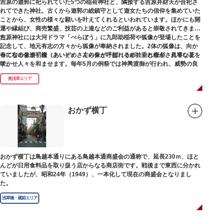
吉原の遊郭に祀られていた5つの稲荷神社と、隣接する吉原弁財天が合祀さ
れてできた神社。古くから遊郭の総鎮守として遊女たちの信仰を集めていた
ことから、女性の様々な願いを叶えてくれるといわれています。ほかにも開
運や縁結び、商売繁盛、技芸の上達などのご利益があると崇敬されてきまし
た。
吉原神社には大河ドラマ「べらぼう」に九郎助稲荷や狐像が登場したことを
記念して、地元有志の方々から狐像が奉納されました。2体の狐像は、向か
春になると逢初桜（あいぞめさくら）と呼ばれるが枝垂れ桜が、見事な花を
って右の像が「逢（あい）」、左の像が「初（そめ）」と命名されていま
咲かせ人々を和ませます。毎年5月の例祭では神輿渡御が行われ、威勢の良
す。
い掛け声とともに各町は活気にあふれます。
奥浅草エリア
吉原弁財天は浅草名所七福神の一社・弁財天にあたり、七福神に関する授与
も年間を通して行われています。
おかず横丁
おかず横丁は鳥越本通りにある鳥越本通商盛会の通称で、延長230ｍ、ほと
んどが日用食料品を取り扱う店からなる商店街です。戦後まで東西に分かれ
ていましたが、昭和24年（1949）、一本化して現在の商盛会となりまし
た。
浅草橋・蔵前エリア