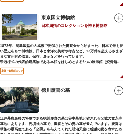
国内外からの参拝者で賑わうスポットです。
贅沢に金箔が使われた豪華絢爛な金色殿（社殿）などの建造物は、三代将
軍・徳川家光公が、日光東照宮までお参りに行けない江戸の人々のために建
東京国立博物館
てられたそう。社殿内部は文化財保護のため通常は非公開ですが、特別公開
日本屈指のコレクションを誇る博物館
が実施されることもあるので、拝観を申し込んでみてはいかがでしょうか。
授与所では、期間・数量限定のお守りや御朱印も授与されているので要チェ
ック。手塚治虫のユニコのお守りなど愛らしいものがありますよ。
1872年、湯島聖堂の大成殿で開催された博覧会から始まった、日本で最も長
い歴史をもつ博物館。日本と東洋の美術や考古など、12万件を超えるさまざ
まな文化財の収集、保存、展示などを行っています。
帝冠様式の代表的建築物である本館をはじめとする6つの展示館（資料館）
からなり、89件の国宝を所蔵。常に貴重な文化財を公開し、講座や講演会、
上野・御徒町エリア
ワークショップなどを実施しています。国宝や重要文化財などの名品をたど
りながら、真の美術史を堪能し価値あるひと時を過ごしてみてはいかがでし
ょうか。
徳川慶喜の墓
吹き抜けのエントランスに大理石の大階段がある本館では、壁時計やステン
ドグラスなど格調高い内部装飾にも注目してみてください。初めて来館する
方や時間が限られている方などに向け提案されたコース（日本美術入門／た
てものめぐり／仏像大好き）を参考にめぐるのも良いでしょう。
江戸幕府最後の将軍である徳川慶喜の墓は谷中墓地と称される区域の寛永寺
敷地内にはレストランやミュージアムショップのほか緑豊かな庭園も。季節
墓地にあります。円墳状の墓で、慶喜とその妻の墓が並んでいます。慶喜は
ごとの彩りを感じながらゆったりと散策するのもおすすめです。
華族の最高位である「公爵」を与えてくれた明治天皇に感謝の意を表すため