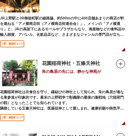
います。辯才天は琵琶を持った姿で知られていますが、不忍池辯天堂の辯才
天は、8本の腕に煩悩を破壊する武器をお持ちになっている「八臂辯才天
（はっぴべんざいてん）」。9月に行われる「巳成金（みなるかね）大祭」
JR上野駅とJR御徒町駅の線路脇、約500mの中に400店舗あまりの商店が軒
で目にすることができます。
を連ねる「アメ横商店街（アメ横商店街連合会）」。メインの「アメ横通
不忍池辯天堂には、豊臣秀吉公が大切にしていたという伝説のある、谷中七
り」と、JRの高架下にあるモールやプラザからなり、海産物などの食料品や
福神とは別の「大黒天」も祀られています。
輸入雑貨、アパレル、化粧品店など、さまざまなジャンルの専門店が立ち並
んでいます。活気ある呼び込みが飛び交うなかで、店員さんとの会話も楽し
上野・御徒町エリア
みながら目玉商品や特価品を探せるのが魅力のひとつ。年末の叩き売りは風
物詩にもなっています。
アメ横のはじまりは、物資が底をついた第二次世界大戦後にできた闇市。多
花園稲荷神社・五條天神社
くの闇市が的屋の仕切りであったのに対して、アメ横は満州からの復員兵が
朱の鳥居の先には、静かな神苑が
共同体となり連合会を結成。出店を統制し、商店街が形成されました。
当時、JR上野駅のすぐ南に発生した闇市は、飴を販売する屋台があったこと
から「アメヤ横丁（飴屋通り）」と呼ばれるように。反対側のJR御徒町付近
花園稲荷神社は衣食住を守り、縁結びの神社として知られ、朱の鳥居が連な
には、アメリカ進駐軍の放出物資を販売する店ができたので「アメリカ横丁
る東参道が印象的です。幕末の上野戦争で彰義隊の最後の激戦地（穴稲荷門
（アメリカ通り）」と呼ばれるようになりました。この2つのエリアが統合
の戦）となったことでも知られています。
され、今の「アメ横」になったと言われています。
隣接している五條天神社は、医薬祖神として親しまれ、健康祈願や病気平癒
祈願の参拝者が多く、相殿には菅原道真公も祀られています。
上野・御徒町エリア
境内がつながっており、まるでひとつの神社かのように並んで鎮座していま
すが、それぞれ別々の由緒の独立した神社です。どちらの御朱印も五條天神
社の境内にある授与所で頒布されています。