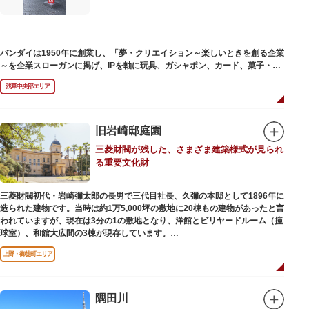
バンダイは1950年に創業し、「夢・クリエイション～楽しいときを創る企業
～を企業スローガンに掲げ、IPを軸に玩具、ガシャポン、カード、菓子・食
品・食玩、アパレル、日用雑貨など、お客さまの身近で楽しんでいただける
浅草中央部エリア
エンターテインメントをお届けしています。
旧岩崎邸庭園
三菱財閥が残した、さまざま建築様式が見られ
る重要文化財
三菱財閥初代・岩崎彌太郎の長男で三代目社長、久彌の本邸として1896年に
造られた建物です。当時は約1万5,000坪の敷地に20棟もの建物があったと言
われていますが、現在は3分の1の敷地となり、洋館とビリヤードルーム（撞
球室）、和館大広間の3棟が現存しています。
上野・御徒町エリア
【洋館】
鹿鳴館の建築家として知られるジョサイア・コンドルによって設計された西
洋木造建築の洋館で、館内の随所に見事なジャコビアン様式の装飾が施され
ています。
隅田川