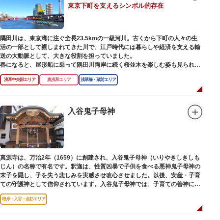
東京下町を支えるシンボル的存在
【撞球室】
当時の日本では非常に珍しいスイスの山小屋風の撞球室（ビリヤード場）
で、洋館から地下道でつながっています。通常は非公開ですが、毎月15日
（10月のみ10/16）に先着順で限定公開されています。
隅田川は、東京湾に注ぐ全長23.5kmの一級河川。古くから下町の人々の生
活の一部として親しまれてきた川で、江戸時代には暮らしや経済を支える輸
【和館大広間】
送の大動脈として、大きな役割を担っていました。
洋館に併置された名棟 梁大河喜十郎の手によるものと伝えられている書院造
春になると、屋形船に乗って隅田川両岸に続く桜並木を楽しむ姿も見られ、
りの和館で、当時は550坪に及ぶ洋館を遥かにしのぐ規模でしたが、現在は
東京スカイツリーとのコラボレーションも、まさに絵になる光景です。ま
冠婚葬祭などに使われていた大広間の1棟だけが残っています。
浅草中央部エリア
奥浅草エリア
浅草橋・蔵前エリア
た、毎年7月の最終土曜日に開催される「隅田川花火大会」は、東京の夏の
風物詩になっており、こちらも多くの見物客でにぎわいます。
一度にさまざま建築様式が見られるとあって見ごたえ抜群。大名庭園の形式
を一部踏襲している広大な庭は、建築様式同様に和洋併置式とされ、「芝
川沿いには「隅田川テラス」と呼ばれる遊歩道も整備されています。心地よ
入谷鬼子母神
庭」をもつ近代庭園の初期の形を残しています。江戸時代の石碑や手水鉢、
い風に吹かれながら、緑化が施された遊歩道で散歩やジョギングを楽しんだ
庭石などが見られ、煉瓦塀を含めた敷地全体が重要文化財に指定されていま
後は、オープンカフェでほっと一息つくのもおすすめです。
す。
隅田川にかかる橋々も、それぞれ特徴的な形をしていて見応えは抜群。せっ
かくなら水上バスに乗船して、優雅に観察してみてはいかがでしょうか。
真源寺は、万治2年（1659）に創建され、入谷鬼子母神（いりやきしきしも
じん）の名称で有名です。釈迦は、性質凶暴で子供を食べる悪神鬼子母神の
末子を隠し、子を失う悲しみを実感させ改心させました。以後、安産・子育
ての守護神として信仰されています。入谷鬼子母神では、子育ての善神にな
った由来からツノのない「おに」の文字を使っています。
根岸・入谷・金杉エリア