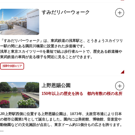
「旧寛永寺五重塔」や藤堂高虎が建て1878（明治11）年に再建された
「閑々亭」などの歴史的建造物も見どころです。
すみだリバーウォーク
一方「西園」は、蓮の名所としても知られる風光明媚な「不忍池」のほとり
に位置する区域。キリンやサイなどの人気動物をはじめ、アイアイや“動か
ない鳥”として話題のハシビロコウなどユニークな種も見られます。
子ども動物園「すてっぷ」では、小動物を間近で観察することを通じて、命
の大切さや生きものの魅力が学べる体験プログラムが実施されています。
「すみだリバーウォーク」は、東武鉄道の浅草駅と、とうきょうスカイツリ
ー駅の間にある隅田川橋梁に設置された歩道橋です。
歩き疲れたり、お腹が空いてきたら、園内にいくつかあるフードショップで
浅草と東京スカイツリー®を最短で結ぶ歩行者ルートで、歴史ある鉄道橋や
休憩しましょう。それぞれのお店で、動物たちをモチーフにした可愛いフー
東武鉄道の車両が走る様子を間近に見ることができます。
ドやスイーツが食べられます。オリジナルグッズを取り扱うギフトショップ
も必見です。
浅草中央部エリア
上野恩賜公園
150年以上の歴史を誇る 都内有数の桜の名所
JR上野駅西側に位置する上野恩賜公園は、1873年、太政官布達により日本
の都市公園第1号として誕生しました。園内には美術館、博物館、音楽堂や
動物園などの文化施設が点在し、東京ドーム約11個分もの広さを誇ります。