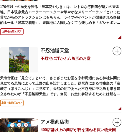
170年以上の歴史を誇る「浅草花やしき」は、レトロな雰囲気が魅力の遊園
地。日本現存最古ローラーコースターや華やかなメリーゴーランドといった
昔ながらのアトラクションはもちろん、ライブやイベントが開催される多目
的ホール「浅草花劇場」、遊園地に入園しなくても楽しめる「ガシャポンの
デパート浅草花やしき店」も併設され、さまざまな娯楽を楽しめる浅草の
浅草中央部エリア
「遊びの場」として親しまれています。
浅草花やしきは、江戸時代末期の1853年に造園師・森田六三郎により、牡丹
と菊細工を主とした花園（かえん）として誕生しました。明治時代に入ると
不忍池辯天堂
遊戯施設が置かれ、珍鳥や猛獣、見世物の展示などでも評判に。全国有数の
不忍池に浮かぶ八角形のお堂
動物園としても知られるようになりました。戦後は遊園地として再開し、温
かさと懐かしさを併せ持つレトロなアトラクションや雰囲気で人気のスポッ
トとなっています。幼児（0歳～4歳）は入園とのりもの料が無料で、年齢や
身長制限の無いアトラクションもあり、子どもの遊園地デビューにもぴった
天海僧正は「見立て」という、さまざまなお堂を京都周辺にある神社仏閣に
りです。
見立てる思想によって上野の山を設計しました。琵琶湖にある竹生島の「宝
厳寺（ほうごんじ）」に見立て、天然の池であった不忍池に中之島を築き建
立されたのが「不忍池辯天堂」です。当初、お堂に参詣するためには船を使
用していましたが、参詣者が増えたことから橋がかけられました。不忍池の
上野・御徒町エリア
どこからでも参拝できるように、八角形の建物になったと言われ、7月から8
月にかけては、不忍池の蓮が咲き、極楽浄土を連想させる光景が広がりま
す。
アメ横商店街
ご本尊である辯才天は、音楽と芸能の守り神として広く信仰され、
400店舗以上の商店が軒を連ねる買い物天国
「辯”財”天」とも書くことから、金運上昇といったご利益もあると言われて