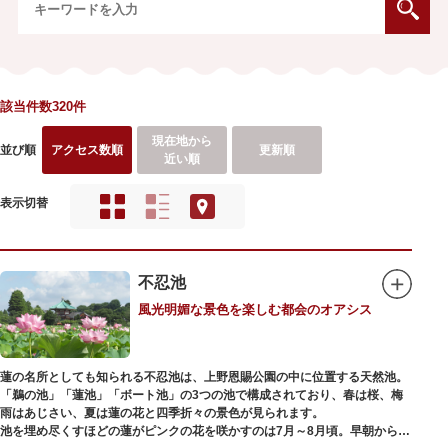
該当件数320件
現在地から
並び順
アクセス数順
更新順
近い順
表示切替
不忍池
風光明媚な景色を楽しむ都会のオアシス
蓮の名所としても知られる不忍池は、上野恩賜公園の中に位置する天然池。
「鵜の池」「蓮池」「ボート池」の3つの池で構成されており、春は桜、梅
雨はあじさい、夏は蓮の花と四季折々の景色が見られます。
池を埋め尽くすほどの蓮がピンクの花を咲かすのは7月～8月頃。早朝から午