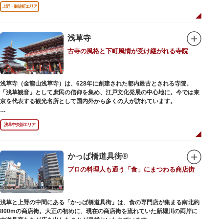
前のみ開花するので、シーズン中は多くの観光客が朝早くから池を訪れま
上野・御徒町エリア
す。綺麗な蓮の花を近くから観察できるデッキを散歩しながら朝の不忍池を
楽しむのがおすすめです。
「ボート池」ではスワンボートやオール式のボートのレンタルが可能。水上
から池を眺めれば、新しい発見ができるかもしれません。また、「鵜の池」
浅草寺
にはマガモ・オナガガモなどたくさんの鴨や渡り鳥が訪れます。大都会の中
古寺の風格と下町風情が受け継がれる寺院
でバードウォッチングができる珍しいスポットです。
ファミリーで、カップルで、または一人でゆったりと、思い思いの時間をお
過ごしください。
浅草寺（金龍山浅草寺）は、628年に創建された都内最古とされる寺院。
「浅草観音」として庶民の信仰を集め、江戸文化発展の中心地に。今では東
京を代表する観光名所として国内外から多くの人が訪れています。
浅草の象徴とも言える「雷門（風雷神門）」は、高さ3.9mの大提灯と風神雷
浅草中央部エリア
神像が安置された浅草寺の総門。本堂前には2体の仁王尊像が並ぶ山門「宝
蔵門」が建ち、参拝客を堂々と迎えてくれます。本堂前には、邪気を払うご
利益があるといわれる常香炉（じょうこうろ）が鎮座。参拝前に煙を浴びて
身を清めましょう。「観音堂」とも呼ばれる本堂にはご本尊の聖観世音菩薩
かっぱ橋道具街®
が祀られており、毎日定時に法要が執り行われています。
プロの料理人も通う「食」にまつわる商店街
境内の歴史ある建造物も必見です。ひと際目立つ五重塔、国指定重要文化財
の二天門、浅草名所七福神のひとつ・大黒天が祀られた影向堂（ようごうど
う）など、悠久の時に思いを馳せて見学をお楽しみください。
浅草と上野の中間にある「かっぱ橋道具街」は、食の専門店が集まる南北約
日没後はライトアップされ、朱塗りの建物がより一層鮮やかに浮かび上がり
800mの商店街。大正の初めに、現在の商店街を流れていた新堀川の両岸に
ます。昼間は約90店舗が軒を連ねる仲見世のお店も閉まり、シャッターに描