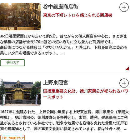
谷中銀座商店街
東京の下町レトロを感じられる商店街
JR日暮里駅西口から歩いて約5分。昔ながらの個人商店を中心に、さまざま
な業種の店舗が全長170mほどの短い通りに立ち並んだ商店街です。
商店街につながる階段は「夕やけだんだん」と呼ばれ、下町を紅色に染める
美しい夕日を堪能できるスポット。
谷中エリア
谷中銀座商店街は1945年頃に自然発生的に生まれ、現在の近隣型商店街へと
発展。昭和の懐かしい商店街の景観を見ることができます。東京の下町レト
ロを感じられるスポットとして、近隣住民だけではなく、国内外から多くの
観光客が訪れ、買い物や散策を楽しんでいます。
上野東照宮
国指定重要文化財。徳川家康公が祀られるパワ
ースポット
1627年に創建された、上野公園に鎮座する上野東照宮。徳川家康公（東照大
権現）、徳川吉宗公、徳川慶喜公を祭神とし、出世、勝利、健康長寿にご利
益があるとされている神社です。戦争や地震でも崩壊を免れた貴重な江戸初
期の建築物として、国の重要文化財に指定されています。春は牡丹・桜、秋
は紅葉やダリア展、お正月は初詣や冬ぼたん鑑賞の地として、年間を通して
上野・御徒町エリア