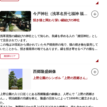
今戸神社（浅草名所七福神 福禄寿）
招き猫と関わり深い縁結びの神社
浅草屈指の縁結びの神社として知られ、良縁を求める人の「婚活神社」とし
て注目されています。
この地は16世紀から焼かれていた今戸焼発祥の地で、猫の焼き物を販売して
いたことから、招き猫発祥の地でもあります。縁を招き寄せるペアの猫をモ
チーフにした絵馬や御朱印帳も人気です。
奥浅草エリア
1063（康平6）年、時の奥羽鎮守府源頼朝・義家父子が祈願し鎌倉の鶴ヶ丘
と浅草今戸とに京都の石清水八幡を勧請して創建されました。境内には、幕
末に活躍した新選組沖田総司の終焉の地の碑も佇んでいます。また、浅草名
西郷隆盛銅像
所七福神の福禄寿が祀られており、七福神詣りの参拝客でも賑わうスポット
上野公園のシンボル「上野の西郷さん」
です。
上野公園の入り口近くにある西郷隆盛の銅像は、人呼んで「上野の西郷さ
ん」。明治維新の功績を称え、隆盛の旧友らによって1898年に建立されまし
た。
高さ3.7m、胸囲約2.6mの見上げるほど大きな銅像は、待ち合わせスポット