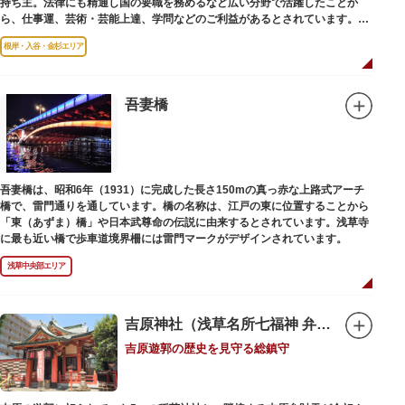
持ち主。法律にも精通し国の要職を務めるなど広い分野で活躍したことか
ら、仕事運、芸術・芸能上達、学問などのご利益があるとされています。
根岸・入谷・金杉エリア
境内には、国の重要有形民俗文化財であるミニチュアの富士山「富士塚」
や、日本三大に数えられる「庚申塚」、昭和を代表する囲碁棋士・藤沢秀行
氏の功績を顕彰した記念碑など見どころも多数。月毎に趣向を凝らした御朱
印は、うっとりするほど美しいデザインで人気を博しています。
吾妻橋
江戸後期には、学問の神様である菅原道真公も回向院より遷され、境内にあ
る末社を含めて15柱もの神様が祀られています。俳優の渥美清が願をかけた
神社としても知られ、映画「男はつらいよ」で寅さんが首にかけているお守
りは、ここ小野照崎神社のものです。
吾妻橋は、昭和6年（1931）に完成した長さ150mの真っ赤な上路式アーチ
橋で、雷門通りを通しています。橋の名称は、江戸の東に位置することから
「東（あずま）橋」や日本武尊命の伝説に由来するとされています。浅草寺
に最も近い橋で歩車道境界柵には雷門マークがデザインされています。
浅草中央部エリア
吉原神社（浅草名所七福神 弁財天）
吉原遊郭の歴史を見守る総鎮守