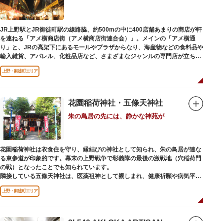
います。辯才天は琵琶を持った姿で知られていますが、不忍池辯天堂の辯才
天は、8本の腕に煩悩を破壊する武器をお持ちになっている「八臂辯才天
（はっぴべんざいてん）」。9月に行われる「巳成金（みなるかね）大祭」
JR上野駅とJR御徒町駅の線路脇、約500mの中に400店舗あまりの商店が軒
で目にすることができます。
を連ねる「アメ横商店街（アメ横商店街連合会）」。メインの「アメ横通
不忍池辯天堂には、豊臣秀吉公が大切にしていたという伝説のある、谷中七
り」と、JRの高架下にあるモールやプラザからなり、海産物などの食料品や
福神とは別の「大黒天」も祀られています。
輸入雑貨、アパレル、化粧品店など、さまざまなジャンルの専門店が立ち並
んでいます。活気ある呼び込みが飛び交うなかで、店員さんとの会話も楽し
上野・御徒町エリア
みながら目玉商品や特価品を探せるのが魅力のひとつ。年末の叩き売りは風
物詩にもなっています。
アメ横のはじまりは、物資が底をついた第二次世界大戦後にできた闇市。多
花園稲荷神社・五條天神社
くの闇市が的屋の仕切りであったのに対して、アメ横は満州からの復員兵が
朱の鳥居の先には、静かな神苑が
共同体となり連合会を結成。出店を統制し、商店街が形成されました。
当時、JR上野駅のすぐ南に発生した闇市は、飴を販売する屋台があったこと
から「アメヤ横丁（飴屋通り）」と呼ばれるように。反対側のJR御徒町付近
花園稲荷神社は衣食住を守り、縁結びの神社として知られ、朱の鳥居が連な
には、アメリカ進駐軍の放出物資を販売する店ができたので「アメリカ横丁
る東参道が印象的です。幕末の上野戦争で彰義隊の最後の激戦地（穴稲荷門
（アメリカ通り）」と呼ばれるようになりました。この2つのエリアが統合
の戦）となったことでも知られています。
され、今の「アメ横」になったと言われています。
隣接している五條天神社は、医薬祖神として親しまれ、健康祈願や病気平癒
祈願の参拝者が多く、相殿には菅原道真公も祀られています。
上野・御徒町エリア
境内がつながっており、まるでひとつの神社かのように並んで鎮座していま
すが、それぞれ別々の由緒の独立した神社です。どちらの御朱印も五條天神
社の境内にある授与所で頒布されています。