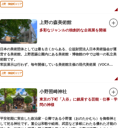
ソメイヨシノやヤマザクラなど約1,200本の桜が植えられた園内は、桜の名
上野・御徒町エリア
所としても有名。シーズンにはライトアップされた夜桜が一層風情を添え、
例年延べ330万人近い人出となります。不忍池（しのばずのいけ）は江戸時
代より浮世絵に描かれたほどのハスの名所。たくさんの鴨や渡り鳥が訪れる
ので、バードウォッチングを楽しむ人の姿も見られるスポットです。
上野の森美術館
多彩なジャンルの独創的な企画展を開催
美術館や博物館で国内外の芸術作品や文化・自然科学に触れたり、歴史の薫
りを感じながら史跡巡りを楽しんではいかがでしょうか。1日では見てまわ
りきれないほどの魅力にあふれた公園です。
日本の美術団体としては最も古くからある、公益財団法人日本美術協会が運
営する美術館。上野恩賜公園内にある美術館・博物館の中では唯一の私立美
術館です。
常設展示は行わず、毎年開催している美術館主催の現代美術展（VOCA
展）、公募展（上野の森美術館大賞展、日本の自然を描く展）のほか、マン
上野・御徒町エリア
ガから書展にいたるまで定期的に多彩なジャンルの独創的な企画展を開催し
ています。
別館の1階には、小企画展などの開催もできる上野の森美術館ギャラリー、
小野照崎神社
そして、3階には上野の森アートスクールが設置され、初心者から熟練者を
東京の下町「入谷」に鎮座する芸能・仕事・学
対象とした油彩・アクリル、水彩、日本画のクラスや、週末に受講できる単
問の神様
発講座などを開催しています。
平安初期に実在した政治家・公卿である小野篁（おのたかむら）を御祭神と
して祀る神社です。篁公は和歌や絵画、武芸など多岐にわたる優れた才能の