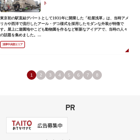
ト
のひとつ。 ボランティア・スタッフと一緒に鑑賞する「美術トーク」や、解
説を聞きながら本館や前庭を一緒に歩く「建築ツアー」など、初めての来館
でも気軽に楽しめるプログラムも用意されています。
東京初の駅直結デパートとして1931年に開業した「松屋浅草」は、当時アメ
リカや西洋で流行したアール・デコ様式を採用したモダンな外装が特徴で
す。屋上に遊園地やこども動物園を作るなど斬新なアイデアで、当時の人々
の話題を集めました。
現在は、B1階から地上3階までが松屋浅草の売り場。2012年のリニューアル
浅草中央部エリア
で建設当時のシンボル・大時計も復活し、昭和の面影を残す百貨店は今でも
人々に親しまれています。地上1階は 浅草らしい下町銘菓をはじめ、全国か
らセレクトされた銘菓が並ぶ「浅草すいーつ小町」。東武線「浅草駅」直結
なので、お土産購入にも便利です。
1
2
3
4
5
6
7
8
PR