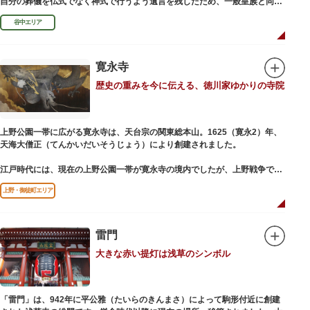
自分の葬儀を仏式でなく神式で行うよう遺言を残したため、一般皇族と同じ
ような円墳が建てられました。
谷中エリア
寛永寺
歴史の重みを今に伝える、徳川家ゆかりの寺院
上野公園一帯に広がる寛永寺は、天台宗の関東総本山。1625（寛永2）年、
天海大僧正（てんかいだいそうじょう）により創建されました。
江戸時代には、現在の上野公園一帯が寛永寺の境内でしたが、上野戦争でそ
の多くを焼失。現在は根本中堂をはじめ開山堂（両大師）、不忍池辯天堂、
上野・御徒町エリア
上野大仏（パゴダ）、輪王殿などの建造物が上野公園とその周辺に点在して
います。戦火を免れた輪王寺門跡御本坊表門、徳川将軍霊廟勅額門など重要
文化財も多く有し、歴史の重みを今に伝える寺院です。
清水観音堂の舞台前に復元された「月の松」は、浮世絵師歌川広重の「名所
雷門
江戸百景」にも描かれていることで有名。丸い形の松から不忍池辯天堂を見
大きな赤い提灯は浅草のシンボル
下ろす風流な景観は、絶好のフォトスポットとなっています。
東叡山（とうえいざん）という山号は、東の「比叡山延暦寺」を意味してお
り、比叡山や京都の有名寺院になぞらえて上野の山に数多くの堂舎が建立さ
「雷門」は、942年に平公雅（たいらのきんまさ）によって駒形付近に創建
れました。本尊は薬師瑠璃光如来（やくしるりこうにょらい）で、伝教大師