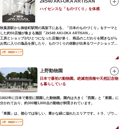
2k540 AKI-OKA ARTISAN
参拝は6:00～17:00（御朱印の授与は9:00～17:00）
ハイセンスな「ものづくり」を体感
秋葉原駅から御徒町駅間の高架下にある、「日本のものづくり」をテーマと
した約50店舗が集まる施設「2k540 AKI-OKA ARTISAN」。
工房とショップがひとつになった店舗が多く、商品のこだわりを聞きながら
お気に入りの逸品を探したり、ものづくりの体験が出来るワークショップに
参加して自分だけのオリジナル商品を作ったり、クリエイターと直接コミュ
上野・御徒町エリア
ニケーションをとりながらのショッピングが楽しめます。飲食店もあるので
ランチやカフェ利用もおすすめ。
ここでしか買えない商品や一点物を扱うブランドなど、大量生産の製品には
ないぬくもりと、新しいデザインの商品に出会うことができます。
上野動物園
日本で最初の動物園。絶滅危惧種や天然記念物
名前の由来は、東京駅から2k540m付近にあることから「2k540」、秋葉原
も暮らしている
駅（AKIHABARA）と御徒町駅（OKACHIMACHI）の間にあるという造語
「AKI-OKA」、フランス語で「職人」を意味する「ARTISAN」を組み合わ
せたもの。
1882年に日本で最初に開園した動物園。園内は大きく「西園」と「東園」に
施設周辺は、江戸の文化を伝える伝統工芸職人の街だったという背景もあ
分かれており、約300種3,000点の動物が飼育されています。
り、現在もジュエリーや皮製品を扱うお店が多く、高いセンスとクオリティ
をもった店舗が集結しています。
「東園」は、都心では珍しい、豊かな緑に溢れたエリアです。トラ、ゾウな
どが住む森エリアや、ホッキョクグマやアザラシが住む海エリアでは、水浴
上野・御徒町エリア
びなど迫力あるシーンが目撃できることもあります。国指定重要文化財の