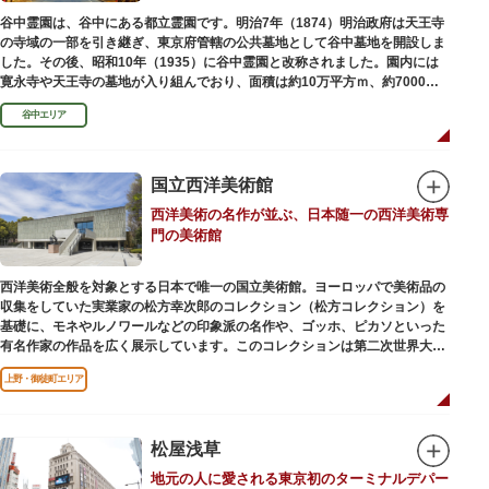
谷中霊園は、谷中にある都立霊園です。明治7年（1874）明治政府は天王寺
の寺域の一部を引き継ぎ、東京府管轄の公共墓地として谷中墓地を開設しま
した。その後、昭和10年（1935）に谷中霊園と改称されました。園内には
寛永寺や天王寺の墓地が入り組んでおり、面積は約10万平方ｍ、約7000基
の墓が並んでいます。園内を通る「さくら通り」は桜の名所となっていま
谷中エリア
す。
国立西洋美術館
西洋美術の名作が並ぶ、日本随一の西洋美術専
門の美術館
西洋美術全般を対象とする日本で唯一の国立美術館。ヨーロッパで美術品の
収集をしていた実業家の松方幸次郎のコレクション（松方コレクション）を
基礎に、モネやルノワールなどの印象派の名作や、ゴッホ、ピカソといった
有名作家の作品を広く展示しています。このコレクションは第二次世界大戦
中にフランス政府に接収され、戦後に専用の美術館を創設することを条件に
上野・御徒町エリア
日本へ寄贈返還されました。
本館の設計は、フランスで活躍した近代建築の巨匠ル・コルビュジエによる
もの。「ル・コルビュジエの建築作品－近代建築運動への顕著な貢献－」の
松屋浅草
構成資産の一つとして東京初の世界文化遺産に登録されています。前庭にも
地元の人に愛される東京初のターミナルデパー
ロダンの彫刻が展示されており、散策しながら美術鑑賞を楽しめるのも魅力