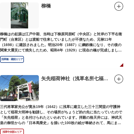
柳橋
柳橋はの起源は江戸中期、当時は下柳原同朋町（中央区）と対岸の下平右衛
門町（台東区）とは渡船で往来していましたが不便なため、元禄11年
（1698）に建設されました。明治20年（1887）に鋼鉄橋になり、その後の
関東大震災にて焼失したため、昭和4年（1929）に現在の橋が完成しまし
た。
浅草橋・蔵前エリア
矢先稲荷神社（浅草名所七福神 福禄寿）
三代将軍家光公が寛永19年（1642）に浅草に建立した三十三間堂の守護神
として稲荷大明神を勧請し、その場所がちょうど的の先に当たっていたので
「矢先稲荷」と名付けられたといわれています。拝殿の格天井には、神武天
皇の御世からの「日本馬乗史」を描いた100枚の絵が奉納されて、馬にまつ
わる歴史が一目瞭然に理解できます。
浅草中央部エリア