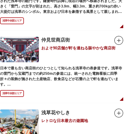
された浅草寺の総門です。鎌倉時代以降に現在の場所へ移築されました。大
最澄が自ら彫ったと伝えられる秘仏です。徳川歴代将軍の祈祷寺と菩提寺を
きく「雷門」の文字が刻まれた、高さ3.9m、幅3.3m、重さ約700kgの赤い
兼ね、御霊廟には6名の将軍が埋葬されています。
大提灯は浅草のシンボル。東京および日本を象徴する風景として親しまれ、
フォトスポットとしても国内外の観光客を魅了し続けています。
浅草中央部エリア
提灯の底部に施された見事な龍の彫刻や、門の北側（風神雷神の背後）に安
置されている浅草寺の護法善神「天龍像」と「金龍像」も見どころ。正式名
称の「風雷神門」は、門の左右に立つ2体の彫像、風神像と雷神像に由来し
ます。日没から23時頃までは雷門や浅草寺がライトアップされ、昼間とは違
仲見世商店街
った荘厳な雰囲気に包まれます。
およそ90店舗が軒を連ねる賑やかな商店街
何度も焼失と再建を繰り返し、現在の雷門は1960年に松下電器産業（現パナ
ソニック）の松下幸之助氏の寄進により再建されたものです。
日本で最も古い商店街のひとつとして知られる浅草寺の表参道です。浅草寺
の雷門から宝蔵門までの約250mの参道には、統一された電飾看板に四季
折々の装飾が施された土産物店、飲食店などが石畳の上で軒を連ねていま
す。
人形焼や手焼きせんべいをはじめ、団子や揚げまんじゅう、雷おこしなどの
浅草中央部エリア
銘菓、和傘や扇子など伝統工芸品も並び、歩いているだけで浅草らしさを感
じる場所です。江戸文化を感じる粋な商品の数々は、海外からの観光客にも
人気。商品が作られる様子がわかる実演販売の店もあり、焼き立て、作り立
ての味を堪能できるのも魅力。下町っ子の威勢の良い売り声が飛び交うな
浅草花やしき
か、お気に入りのお土産探しをお楽しみください。
レトロな日本最古の遊園地