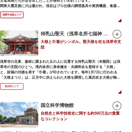
古道具商たちが店を出したことが発祥といわれています。
かれた「浅草絵巻」を楽しめるのも夜の醍醐味。撮影スポットやデートスポ
関東大震災後に川は塞がれ、現在はプロ仕様の調理器具や厨房機器、食器、
ットにもおすすめです。昼間と比べて人が少なくゆっくり巡れるので、足を
包材、調理衣装など「食」にまつわる約170軒の専門店が集まる個性的な専
運んでみてはいかがでしょうか。
浅草中央部エリア
門商店街として賑わいを見せています。もちろん、ほとんどのお店が小売に
も対応。家庭の調理用具を購入したい人や観光客にもおすすめです。食品サ
ンプル作り体験ができるお店もありますよ。
待乳山聖天（浅草名所七福神 毘沙門天）
毎年、道具の日である10月9日前後に開催される「かっぱ橋道具まつり」で
大根と巾着がシンボル。聖天様を祀る浅草寺支
は、各店舗がおすすめ商品や掘り出しものを販売。また、年ごとに異なる
院
様々な催しものも行われます。
浅草寺の北東、森林に囲まれた丘の上に位置する待乳山聖天（本龍院）は浅
草寺の支院のひとつ。境内各所に身体健全・夫婦和合を意味する「大根」
と、財福の功徳を表す「巾着」が印されています。毎年1月7日に行われる
「大根まつり」は、正月中に供えられた大根を調理した風呂吹き大根が御神
酒とともに参拝者に振る舞われるイベント。聖天様のお下がりの大根をいた
奥浅草エリア
だくことで、心身健康のご利益があるそうです。
毎朝本堂で執り行われている「浴油祈祷（よくゆきとう）」は、聖天様を供
養する最高の祈祷法。心願成就の力があると考えられており、依頼すると7
国立科学博物館
日間毎朝祈祷していただけます。また、浅草名所七福神のひとつとしても知
自然史と科学技術史に関する約500万点の貴重
られ、毘沙門天が祀られています。
なコレクション