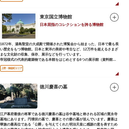
国内外からの参拝者で賑わうスポットです。
贅沢に金箔が使われた豪華絢爛な金色殿（社殿）などの建造物は、三代将
軍・徳川家光公が、日光東照宮までお参りに行けない江戸の人々のために建
東京国立博物館
てられたそう。社殿内部は文化財保護のため通常は非公開ですが、特別公開
日本屈指のコレクションを誇る博物館
が実施されることもあるので、拝観を申し込んでみてはいかがでしょうか。
授与所では、期間・数量限定のお守りや御朱印も授与されているので要チェ
ック。手塚治虫のユニコのお守りなど愛らしいものがありますよ。
1872年、湯島聖堂の大成殿で開催された博覧会から始まった、日本で最も長
い歴史をもつ博物館。日本と東洋の美術や考古など、12万件を超えるさまざ
まな文化財の収集、保存、展示などを行っています。
帝冠様式の代表的建築物である本館をはじめとする6つの展示館（資料館）
からなり、89件の国宝を所蔵。常に貴重な文化財を公開し、講座や講演会、
上野・御徒町エリア
ワークショップなどを実施しています。国宝や重要文化財などの名品をたど
りながら、真の美術史を堪能し価値あるひと時を過ごしてみてはいかがでし
ょうか。
徳川慶喜の墓
吹き抜けのエントランスに大理石の大階段がある本館では、壁時計やステン
ドグラスなど格調高い内部装飾にも注目してみてください。初めて来館する
方や時間が限られている方などに向け提案されたコース（日本美術入門／た
てものめぐり／仏像大好き）を参考にめぐるのも良いでしょう。
江戸幕府最後の将軍である徳川慶喜の墓は谷中墓地と称される区域の寛永寺
敷地内にはレストランやミュージアムショップのほか緑豊かな庭園も。季節
墓地にあります。円墳状の墓で、慶喜とその妻の墓が並んでいます。慶喜は
ごとの彩りを感じながらゆったりと散策するのもおすすめです。
華族の最高位である「公爵」を与えてくれた明治天皇に感謝の意を表すため