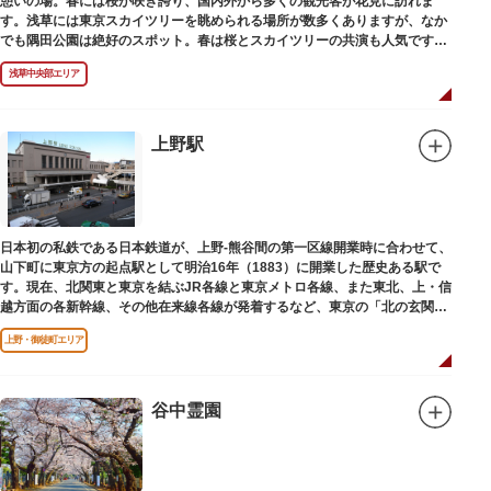
憩いの場。春には桜が咲き誇り、国内外から多くの観光客が花見に訪れま
す。浅草には東京スカイツリーを眺められる場所が数多くありますが、なか
でも隅田公園は絶好のスポット。春は桜とスカイツリーの共演も人気です。
川沿いにある「隅田公園オープンカフェ」は、店舗の一部を屋外にした開放
浅草中央部エリア
的なカフェ・レストラン。綺麗な景色を眺めながら、コーヒー片手にのんび
りと過ごしても良いですね。また、クジラの滑り台が目印の「遊具広場」は
ブランコやアスレチックなどの遊具が設置された広場。子どもも思いっきり
身体を動かせます。
上野駅
隅田川橋梁に設置された全長約160mの「すみだリバーウォーク」は、東京
スカイツリーまでの最短距離ルートのひとつ。歩道橋の途中にあるガラス床
から隅田川を見下ろしたり、すぐ横を走る電車の迫力を楽しんだり、隅田川
散策にいかがでしょうか。
日本初の私鉄である日本鉄道が、上野-熊谷間の第一区線開業時に合わせて、
山下町に東京方の起点駅として明治16年（1883）に開業した歴史ある駅で
す。現在、北関東と東京を結ぶJR各線と東京メトロ各線、また東北、上・信
越方面の各新幹線、その他在来線各線が発着するなど、東京の「北の玄関
口」として機能しています。
上野・御徒町エリア
谷中霊園