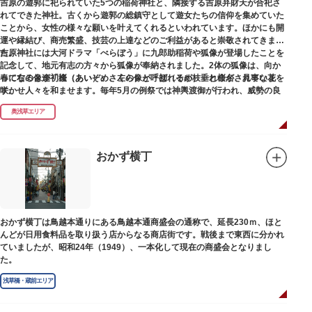
吉原の遊郭に祀られていた5つの稲荷神社と、隣接する吉原弁財天が合祀さ
れてできた神社。古くから遊郭の総鎮守として遊女たちの信仰を集めていた
ことから、女性の様々な願いを叶えてくれるといわれています。ほかにも開
運や縁結び、商売繁盛、技芸の上達などのご利益があると崇敬されてきまし
た。
吉原神社には大河ドラマ「べらぼう」に九郎助稲荷や狐像が登場したことを
記念して、地元有志の方々から狐像が奉納されました。2体の狐像は、向か
春になると逢初桜（あいぞめさくら）と呼ばれるが枝垂れ桜が、見事な花を
って右の像が「逢（あい）」、左の像が「初（そめ）」と命名されていま
咲かせ人々を和ませます。毎年5月の例祭では神輿渡御が行われ、威勢の良
す。
い掛け声とともに各町は活気にあふれます。
奥浅草エリア
吉原弁財天は浅草名所七福神の一社・弁財天にあたり、七福神に関する授与
も年間を通して行われています。
おかず横丁
おかず横丁は鳥越本通りにある鳥越本通商盛会の通称で、延長230ｍ、ほと
んどが日用食料品を取り扱う店からなる商店街です。戦後まで東西に分かれ
ていましたが、昭和24年（1949）、一本化して現在の商盛会となりまし
た。
浅草橋・蔵前エリア