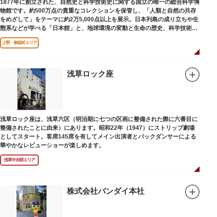
1877年に創立された、自然史と科学技術史に関する国立の唯一の総合科学博
物館です。約500万点の貴重なコレクションを保管し、「人類と自然の共存
をめざして」をテーマに約2万5,000点以上を展示。日本列島の成り立ちや生
態系などが学べる「日本館」と、地球環境の変動と生命の歴史、科学技術の
進歩などが学べる「地球館」の2つの常設展示をメインに、特別展・企画展
上野・御徒町エリア
などから構成されています。
2005年「愛・地球博」の長久手日本館で人気を博した「地球の部屋」を移設
した、「シアター36○」も見どころのひとつ。直径12.8m（実際の地球の
100万分の1の大きさ）のドームの内側すべてがスクリーンになっている世界
浅草ロック座
初のシアターで、月ごとに変わるオリジナル映像を上映しています。
楽しみながら学習できるイベント企画や、恐竜をはじめとした様々な実物標
本、子ども向けのコーナーもあり、お子様連れでも楽しめる博物館です。
また、国立科学博物館では、日本およびアジアにおける科学系博物館の中核
浅草ロック座は、浅草六区（明治期に七つの区画に整備された際に六番目に
施設として、調査研究、標本資料の収集・保管・活用、展示・学習支援を推
整備されたことに由来）にあります。昭和22年（1947）にストリップ劇場
進。これらの活動を上野の本館、白金台の附属自然教育園、茨城県つくば市
としてスタート。客席145席を有してメイン出演者とバックダンサーによる
の実験植物園や筑波研究施設（非公開）で展開しています。
華やかなレビューショーが楽しめます。
浅草中央部エリア
株式会社バンダイ本社