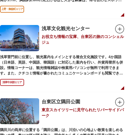
やフォトスポットとして親しまれています。彫刻家、高村光雲によって作ら
上野・御徒町エリア
れた像は、愛犬のツンと一緒にうさぎ狩りに出かけているところだそう。
上野公園にお立ち寄りの際は、ぜひ「上野の西郷さん」と写真撮影を楽しん
ではいかがでしょうか。
浅草文化観光センター
お役立ち情報の宝庫、台東区の旅のコンシェル
ジュ
浅草雷門前に位置し、観光案内をメインとする複合文化施設です。4か国語
（日本語、英語、中国語、韓国語）に対応した案内を行い、外貨両替所も併
設。情報コーナーは、観光情報雑誌や検索用パソコンが無料で利用できま
す。また、クチコミ情報が書かれたコミュニケーションボードも閲覧できる
ので、とっておきの旅のヒントを得られるかも。多目的スペースでは、映像
浅草中央部エリア
を活用し台東区のみどころやイベント、歴史、文化を紹介。通常、イスが配
備されているので休憩場所としても利用できます。
ここを訪れたなら、8階の展望テラスも必見です。雷門から浅草寺へと続く
仲見世や、隅田川や東京スカイツリーも一望できるビュースポットとなって
台東区立隅田公園
います。
東京スカイツリーに見守られたリバーサイドパ
ーク
浅草の街並みに溶け込む平屋を重ねたようなおしゃれな外観は、日本を代表
する建築家・隈研吾氏によるデザイン。木の温もりあふれる空間は、初めて
日本を訪れる海外ツーリストにも優しい印象を与えています。
隅田川の両岸に位置する「隅田公園」は、川沿いの心地よい散策を楽しめる