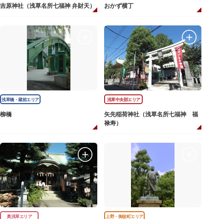
吉原神社（浅草名所七福神 弁財天）
おかず横丁
浅草橋・蔵前エリア
浅草中央部エリア
柳橋
矢先稲荷神社（浅草名所七福神 福
禄寿）
奥浅草エリア
上野・御徒町エリア