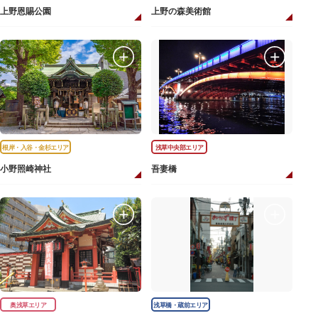
上野恩賜公園
上野の森美術館
根岸・入谷・金杉エリア
浅草中央部エリア
小野照崎神社
吾妻橋
奥浅草エリア
浅草橋・蔵前エリア