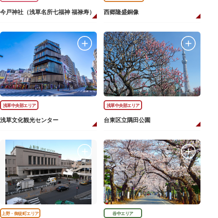
今戸神社（浅草名所七福神 福禄寿）
西郷隆盛銅像
浅草中央部エリア
浅草中央部エリア
浅草文化観光センター
台東区立隅田公園
上野・御徒町エリア
谷中エリア