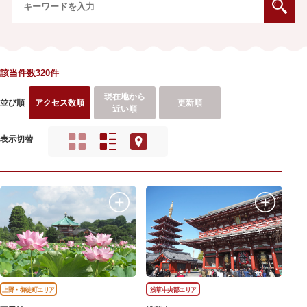
該当件数320件
現在地から
並び順
アクセス数順
更新順
近い順
表示切替
上野・御徒町エリア
浅草中央部エリア