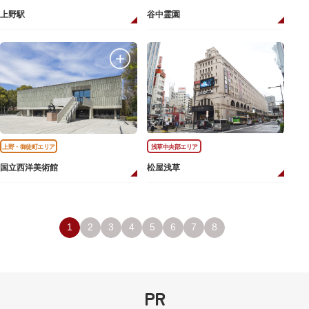
上野駅
谷中霊園
上野・御徒町エリア
浅草中央部エリア
国立西洋美術館
松屋浅草
1
2
3
4
5
6
7
8
PR