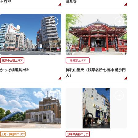
不忍池
浅草寺
浅草中央部エリア
奥浅草エリア
かっぱ橋道具街®
待乳山聖天（浅草名所七福神 毘沙門
天）
上野・御徒町エリア
浅草中央部エリア