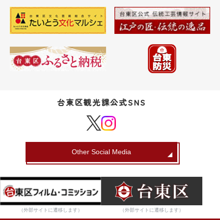
台東区観光課公式SNS
Other Social Media
（外部サイトに遷移します）
（外部サイトに遷移します）