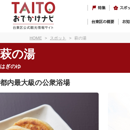
特集
スポ
台東区の概要
お知
HOME
スポット
萩の湯
萩の湯
はぎのゆ
都内最大級の公衆浴場