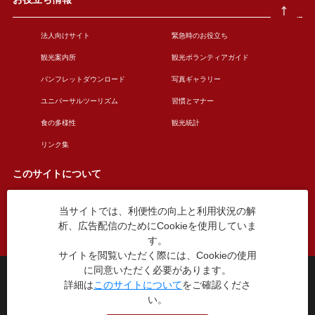
法人向けサイト
緊急時のお役立ち
観光案内所
観光ボランティアガイド
パンフレットダウンロード
写真ギャラリー
ユニバーサルツーリズム
習慣とマナー
食の多様性
観光統計
リンク集
このサイトについて
当サイトでは、利便性の向上と利用状況の解
このサイトについて
広告掲載について
析、広告配信のためにCookieを使用していま
お問い合わせ
す。
サイトを閲覧いただく際には、Cookieの使用
に同意いただく必要があります。
台東区役所観光課
詳細は
このサイトについて
をご確認くださ
〒110-8615 東京都台東区東上野4丁目5番6号
TEL：03-5246-1151
い。
（平日8:30〜17:15 土日祝休み）