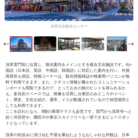
浅草文化観光センター
浅草雷門前に位置し、観光案内をメインとする複合文化施設です。4か
国語（日本語、英語、中国語、韓国語）に対応した案内を行い、外貨
両替所も併設。情報コーナーは、観光情報雑誌や検索用パソコンが無
料で利用できます。また、クチコミ情報が書かれたコミュニケーショ
ンボードも閲覧できるので、とっておきの旅のヒントを得られるか
も。多目的スペースでは、映像を活用し台東区のみどころやイベン
ト、歴史、文化を紹介。通常、イスが配備されているので休憩場所と
しても利用できます。
ここを訪れたなら、8階の展望テラスも必見です。雷門から浅草寺へと
続く仲見世や、隅田川や東京スカイツリーも一望できるビュースポッ
トとなっています。
浅草の街並みに溶け込む平屋を重ねたようなおしゃれな外観は、日本