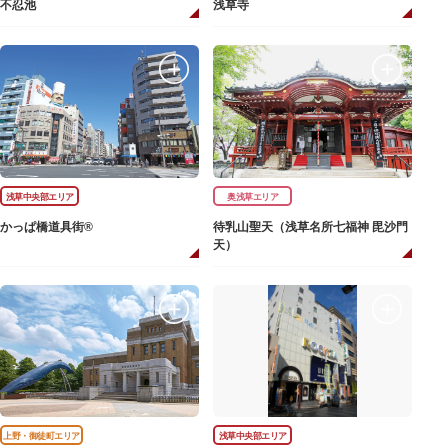
不忍池
浅草寺
浅草中央部エリア
奥浅草エリア
かっぱ橋道具街®
待乳山聖天（浅草名所七福神 毘沙門
天）
上野・御徒町エリア
浅草中央部エリア