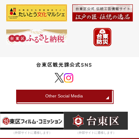
台東区観光課公式SNS
Other Social Media
（外部サイトに遷移します）
（外部サイトに遷移します）