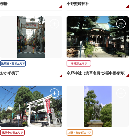
柳橋
小野照崎神社
浅草橋・蔵前エリア
奥浅草エリア
おかず横丁
今戸神社（浅草名所七福神 福禄寿）
浅草中央部エリア
上野・御徒町エリア