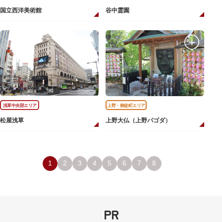
国立西洋美術館
谷中霊園
浅草中央部エリア
上野・御徒町エリア
松屋浅草
上野大仏（上野パゴダ）
1
2
3
4
5
6
7
8
PR