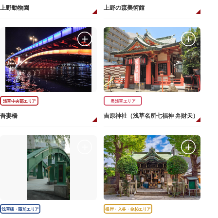
上野動物園
上野の森美術館
浅草中央部エリア
奥浅草エリア
吾妻橋
吉原神社（浅草名所七福神 弁財天）
浅草橋・蔵前エリア
根岸・入谷・金杉エリア