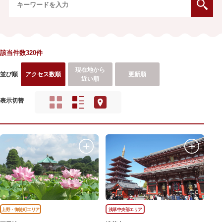
該当件数320件
現在地から
並び順
アクセス数順
更新順
近い順
表示切替
上野・御徒町エリア
浅草中央部エリア