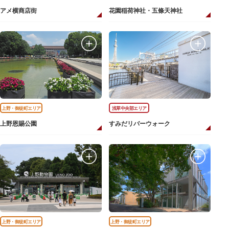
アメ横商店街
花園稲荷神社・五條天神社
上野・御徒町エリア
浅草中央部エリア
上野恩賜公園
すみだリバーウォーク
上野・御徒町エリア
上野・御徒町エリア