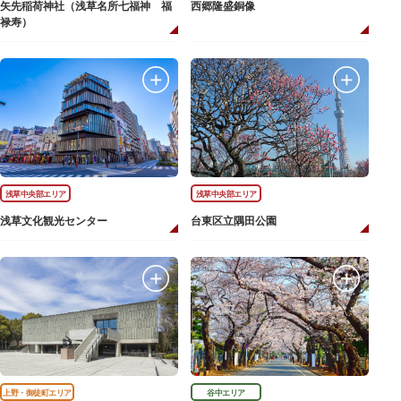
矢先稲荷神社（浅草名所七福神 福
西郷隆盛銅像
禄寿）
浅草中央部エリア
浅草中央部エリア
浅草文化観光センター
台東区立隅田公園
上野・御徒町エリア
谷中エリア