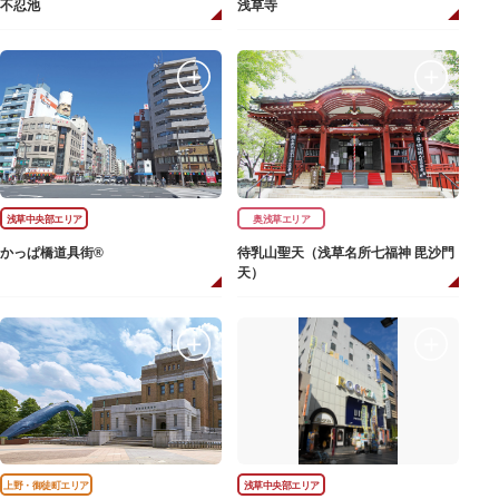
不忍池
浅草寺
浅草中央部エリア
奥浅草エリア
かっぱ橋道具街®
待乳山聖天（浅草名所七福神 毘沙門
天）
上野・御徒町エリア
浅草中央部エリア