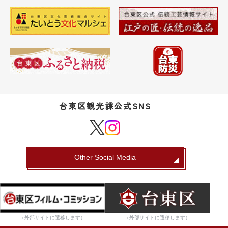
台東区観光課公式SNS
Other Social Media
（外部サイトに遷移します）
（外部サイトに遷移します）