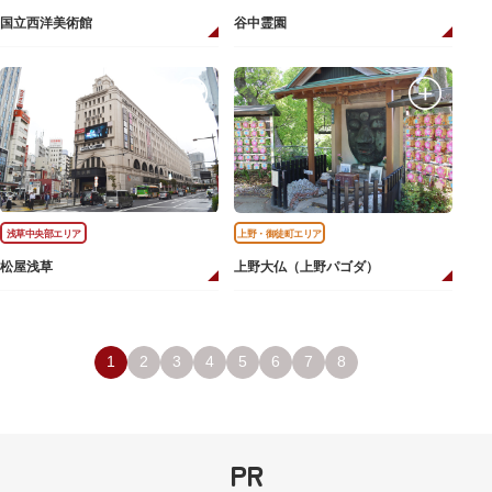
国立西洋美術館
谷中霊園
浅草中央部エリア
上野・御徒町エリア
松屋浅草
上野大仏（上野パゴダ）
1
2
3
4
5
6
7
8
PR