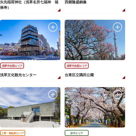
矢先稲荷神社（浅草名所七福神 福
西郷隆盛銅像
禄寿）
浅草中央部エリア
浅草中央部エリア
浅草文化観光センター
台東区立隅田公園
上野・御徒町エリア
谷中エリア