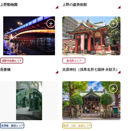
上野動物園
上野の森美術館
浅草中央部エリア
奥浅草エリア
吾妻橋
吉原神社（浅草名所七福神 弁財天）
浅草橋・蔵前エリア
根岸・入谷・金杉エリア