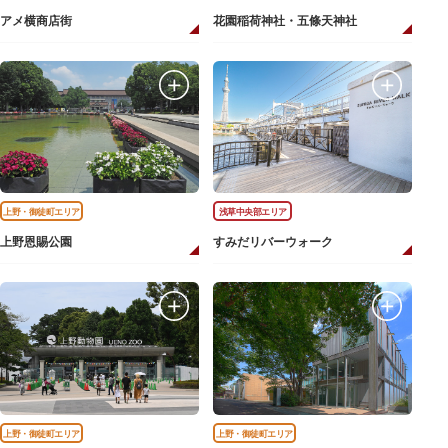
アメ横商店街
花園稲荷神社・五條天神社
上野・御徒町エリア
浅草中央部エリア
上野恩賜公園
すみだリバーウォーク
上野・御徒町エリア
上野・御徒町エリア