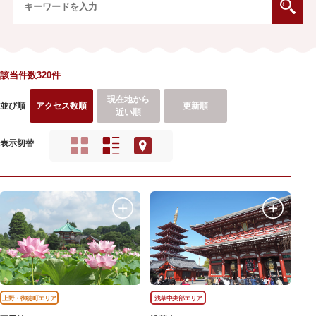
該当件数320件
現在地から
並び順
アクセス数順
更新順
近い順
表示切替
上野・御徒町エリア
浅草中央部エリア