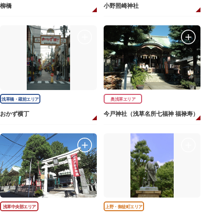
柳橋
小野照崎神社
浅草橋・蔵前エリア
奥浅草エリア
おかず横丁
今戸神社（浅草名所七福神 福禄寿）
浅草中央部エリア
上野・御徒町エリア