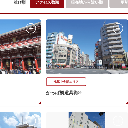
並び順
アクセス数順
現在地から
近い順
更
浅草中央部エリア
かっぱ橋道具街®