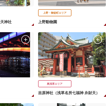
上野・御徒町エリア
條天神社
上野動物園
奥浅草エリア
吉原神社（浅草名所七福神 弁財天）