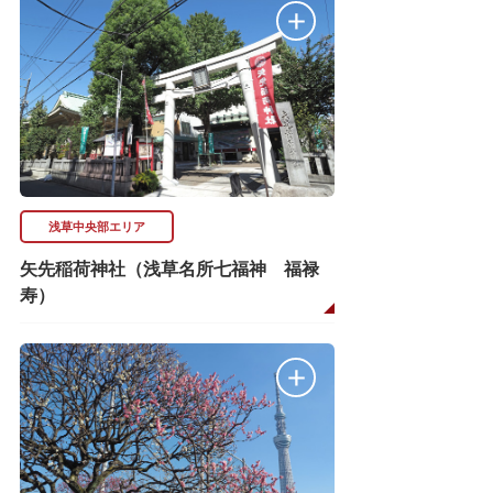
浅草中央部エリア
矢先稲荷神社（浅草名所七福神 福禄
寿）