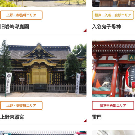
上野・御徒町エリア
根岸・入谷・金杉エリア
旧岩崎邸庭園
入谷鬼子母神
上野・御徒町エリア
浅草中央部エリア
上野東照宮
雷門