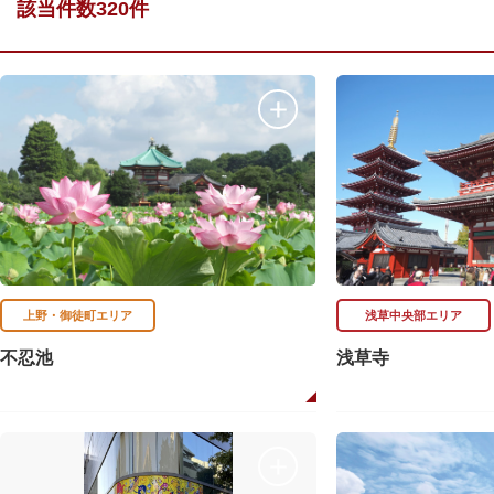
該当件数320件
上野・御徒町エリア
浅草中央部エリア
不忍池
浅草寺