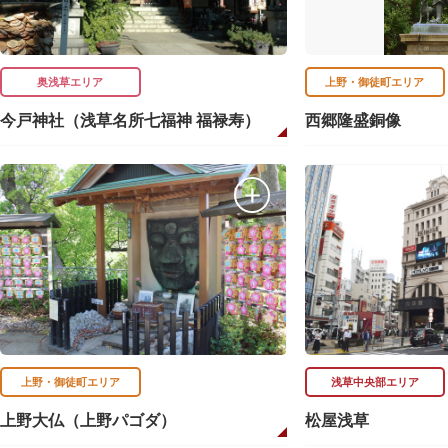
奥浅草エリア
上野・御徒町エリア
今戸神社（浅草名所七福神 福禄寿）
西郷隆盛銅像
上野・御徒町エリア
浅草中央部エリア
上野大仏（上野パゴダ）
松屋浅草