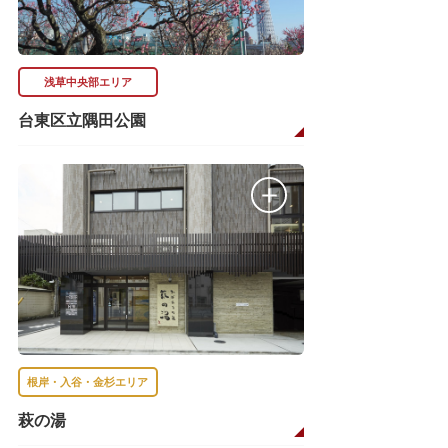
浅草中央部エリア
台東区立隅田公園
根岸・入谷・金杉エリア
萩の湯