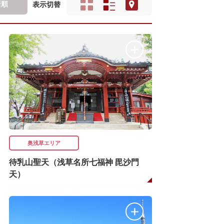
新順
表示切替
奥浅草エリア
待乳山聖天（浅草名所七福神 毘沙門
天）