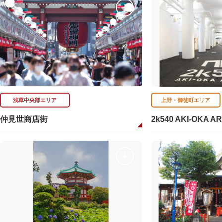
浅草中央部エリア
上野・御徒町エリア
仲見世商店街
2k540 AKI-OKA A