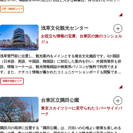
やフォトスポットとして親しまれています。彫刻家、高村光雲によって作ら
上野・御徒町エリア
れた像は、愛犬のツンと一緒にうさぎ狩りに出かけているところだそう。
上野公園にお立ち寄りの際は、ぜひ「上野の西郷さん」と写真撮影を楽しん
ではいかがでしょうか。
浅草文化観光センター
お役立ち情報の宝庫、台東区の旅のコンシェル
ジュ
浅草雷門前に位置し、観光案内をメインとする複合文化施設です。4か国語
（日本語、英語、中国語、韓国語）に対応した案内を行い、外貨両替所も併
設。情報コーナーは、観光情報雑誌や検索用パソコンが無料で利用できま
す。また、クチコミ情報が書かれたコミュニケーションボードも閲覧できる
ので、とっておきの旅のヒントを得られるかも。多目的スペースでは、映像
浅草中央部エリア
を活用し台東区のみどころやイベント、歴史、文化を紹介。通常、イスが配
備されているので休憩場所としても利用できます。
ここを訪れたなら、8階の展望テラスも必見です。雷門から浅草寺へと続く
仲見世や、隅田川や東京スカイツリーも一望できるビュースポットとなって
台東区立隅田公園
います。
東京スカイツリーに見守られたリバーサイドパ
ーク
浅草の街並みに溶け込む平屋を重ねたようなおしゃれな外観は、日本を代表
する建築家・隈研吾氏によるデザイン。木の温もりあふれる空間は、初めて
日本を訪れる海外ツーリストにも優しい印象を与えています。
隅田川の両岸に位置する「隅田公園」は、川沿いの心地よい散策を楽しめる