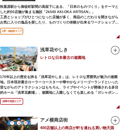
秋葉原駅から御徒町駅間の高架下にある、「日本のものづくり」をテーマと
した約50店舗が集まる施設「2k540 AKI-OKA ARTISAN」。
工房とショップがひとつになった店舗が多く、商品のこだわりを聞きながら
お気に入りの逸品を探したり、ものづくりの体験が出来るワークショップに
参加して自分だけのオリジナル商品を作ったり、クリエイターと直接コミュ
上野・御徒町エリア
ニケーションをとりながらのショッピングが楽しめます。飲食店もあるので
ランチやカフェ利用もおすすめ。
ここでしか買えない商品や一点物を扱うブランドなど、大量生産の製品には
ないぬくもりと、新しいデザインの商品に出会うことができます。
浅草花やしき
レトロな日本最古の遊園地
名前の由来は、東京駅から2k540m付近にあることから「2k540」、秋葉原
駅（AKIHABARA）と御徒町駅（OKACHIMACHI）の間にあるという造語
「AKI-OKA」、フランス語で「職人」を意味する「ARTISAN」を組み合わ
せたもの。
170年以上の歴史を誇る「浅草花やしき」は、レトロな雰囲気が魅力の遊園
施設周辺は、江戸の文化を伝える伝統工芸職人の街だったという背景もあ
地。日本現存最古ローラーコースターや華やかなメリーゴーランドといった
り、現在もジュエリーや皮製品を扱うお店が多く、高いセンスとクオリティ
昔ながらのアトラクションはもちろん、ライブやイベントが開催される多目
をもった店舗が集結しています。
的ホール「浅草花劇場」、遊園地に入園しなくても楽しめる「ガシャポンの
デパート浅草花やしき店」も併設され、さまざまな娯楽を楽しめる浅草の
浅草中央部エリア
「遊びの場」として親しまれています。
浅草花やしきは、江戸時代末期の1853年に造園師・森田六三郎により、牡丹
と菊細工を主とした花園（かえん）として誕生しました。明治時代に入ると
アメ横商店街
遊戯施設が置かれ、珍鳥や猛獣、見世物の展示などでも評判に。全国有数の
400店舗以上の商店が軒を連ねる買い物天国
動物園としても知られるようになりました。戦後は遊園地として再開し、温