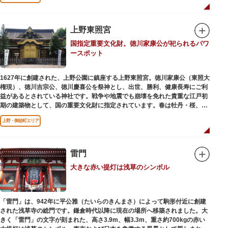
ワークショップなどを実施しています。国宝や重要文化財などの名品をたど
りながら、真の美術史を堪能し価値あるひと時を過ごしてみてはいかがでし
ょうか。
上野東照宮
吹き抜けのエントランスに大理石の大階段がある本館では、壁時計やステン
国指定重要文化財。徳川家康公が祀られるパワ
ドグラスなど格調高い内部装飾にも注目してみてください。初めて来館する
ースポット
方や時間が限られている方などに向け提案されたコース（日本美術入門／た
てものめぐり／仏像大好き）を参考にめぐるのも良いでしょう。
1627年に創建された、上野公園に鎮座する上野東照宮。徳川家康公（東照大
敷地内にはレストランやミュージアムショップのほか緑豊かな庭園も。季節
権現）、徳川吉宗公、徳川慶喜公を祭神とし、出世、勝利、健康長寿にご利
ごとの彩りを感じながらゆったりと散策するのもおすすめです。
益があるとされている神社です。戦争や地震でも崩壊を免れた貴重な江戸初
期の建築物として、国の重要文化財に指定されています。春は牡丹・桜、秋
は紅葉やダリア展、お正月は初詣や冬ぼたん鑑賞の地として、年間を通して
上野・御徒町エリア
国内外からの参拝者で賑わうスポットです。
贅沢に金箔が使われた豪華絢爛な金色殿（社殿）などの建造物は、三代将
軍・徳川家光公が、日光東照宮までお参りに行けない江戸の人々のために建
雷門
てられたそう。社殿内部は文化財保護のため通常は非公開ですが、特別公開
大きな赤い提灯は浅草のシンボル
が実施されることもあるので、拝観を申し込んでみてはいかがでしょうか。
授与所では、期間・数量限定のお守りや御朱印も授与されているので要チェ
ック。手塚治虫のユニコのお守りなど愛らしいものがありますよ。
「雷門」は、942年に平公雅（たいらのきんまさ）によって駒形付近に創建
された浅草寺の総門です。鎌倉時代以降に現在の場所へ移築されました。大
きく「雷門」の文字が刻まれた、高さ3.9m、幅3.3m、重さ約700kgの赤い