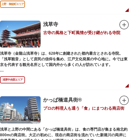
前のみ開花するので、シーズン中は多くの観光客が朝早くから池を訪れま
上野・御徒町エリア
す。綺麗な蓮の花を近くから観察できるデッキを散歩しながら朝の不忍池を
楽しむのがおすすめです。
「ボート池」ではスワンボートやオール式のボートのレンタルが可能。水上
から池を眺めれば、新しい発見ができるかもしれません。また、「鵜の池」
浅草寺
にはマガモ・オナガガモなどたくさんの鴨や渡り鳥が訪れます。大都会の中
古寺の風格と下町風情が受け継がれる寺院
でバードウォッチングができる珍しいスポットです。
ファミリーで、カップルで、または一人でゆったりと、思い思いの時間をお
過ごしください。
浅草寺（金龍山浅草寺）は、628年に創建された都内最古とされる寺院。
「浅草観音」として庶民の信仰を集め、江戸文化発展の中心地に。今では東
京を代表する観光名所として国内外から多くの人が訪れています。
浅草の象徴とも言える「雷門（風雷神門）」は、高さ3.9mの大提灯と風神雷
浅草中央部エリア
神像が安置された浅草寺の総門。本堂前には2体の仁王尊像が並ぶ山門「宝
蔵門」が建ち、参拝客を堂々と迎えてくれます。本堂前には、邪気を払うご
利益があるといわれる常香炉（じょうこうろ）が鎮座。参拝前に煙を浴びて
身を清めましょう。「観音堂」とも呼ばれる本堂にはご本尊の聖観世音菩薩
かっぱ橋道具街®
が祀られており、毎日定時に法要が執り行われています。
プロの料理人も通う「食」にまつわる商店街
境内の歴史ある建造物も必見です。ひと際目立つ五重塔、国指定重要文化財
の二天門、浅草名所七福神のひとつ・大黒天が祀られた影向堂（ようごうど
う）など、悠久の時に思いを馳せて見学をお楽しみください。
浅草と上野の中間にある「かっぱ橋道具街」は、食の専門店が集まる南北約
日没後はライトアップされ、朱塗りの建物がより一層鮮やかに浮かび上がり
800mの商店街。大正の初めに、現在の商店街を流れていた新堀川の両岸に
ます。昼間は約90店舗が軒を連ねる仲見世のお店も閉まり、シャッターに描