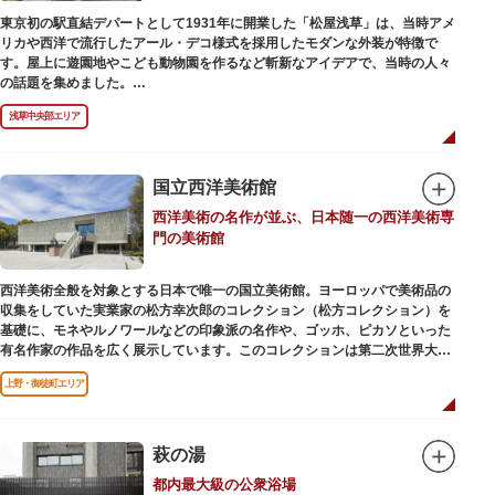
東京初の駅直結デパートとして1931年に開業した「松屋浅草」は、当時アメ
リカや西洋で流行したアール・デコ様式を採用したモダンな外装が特徴で
す。屋上に遊園地やこども動物園を作るなど斬新なアイデアで、当時の人々
の話題を集めました。
現在は、B1階から地上3階までが松屋浅草の売り場。2012年のリニューアル
浅草中央部エリア
で建設当時のシンボル・大時計も復活し、昭和の面影を残す百貨店は今でも
人々に親しまれています。地上1階は 浅草らしい下町銘菓をはじめ、全国か
らセレクトされた銘菓が並ぶ「浅草すいーつ小町」。東武線「浅草駅」直結
なので、お土産購入にも便利です。
国立西洋美術館
西洋美術の名作が並ぶ、日本随一の西洋美術専
門の美術館
西洋美術全般を対象とする日本で唯一の国立美術館。ヨーロッパで美術品の
収集をしていた実業家の松方幸次郎のコレクション（松方コレクション）を
基礎に、モネやルノワールなどの印象派の名作や、ゴッホ、ピカソといった
有名作家の作品を広く展示しています。このコレクションは第二次世界大戦
中にフランス政府に接収され、戦後に専用の美術館を創設することを条件に
上野・御徒町エリア
日本へ寄贈返還されました。
本館の設計は、フランスで活躍した近代建築の巨匠ル・コルビュジエによる
もの。「ル・コルビュジエの建築作品－近代建築運動への顕著な貢献－」の
萩の湯
構成資産の一つとして東京初の世界文化遺産に登録されています。前庭にも
都内最大級の公衆浴場
ロダンの彫刻が展示されており、散策しながら美術鑑賞を楽しめるのも魅力