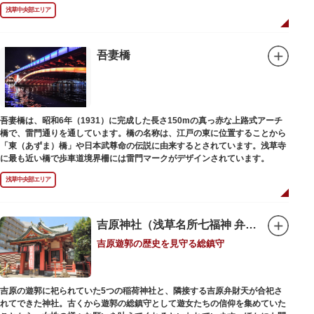
浅草中央部エリア
吾妻橋
吾妻橋は、昭和6年（1931）に完成した長さ150mの真っ赤な上路式アーチ
橋で、雷門通りを通しています。橋の名称は、江戸の東に位置することから
「東（あずま）橋」や日本武尊命の伝説に由来するとされています。浅草寺
に最も近い橋で歩車道境界柵には雷門マークがデザインされています。
浅草中央部エリア
吉原神社（浅草名所七福神 弁財天）
吉原遊郭の歴史を見守る総鎮守
吉原の遊郭に祀られていた5つの稲荷神社と、隣接する吉原弁財天が合祀さ
れてできた神社。古くから遊郭の総鎮守として遊女たちの信仰を集めていた