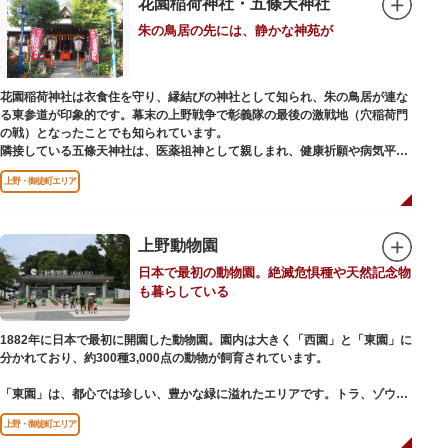
花園稲荷神社・五條天神社
ご本尊である辯才天は、音楽と芸能の守り神として広く信仰され、
朱の鳥居の先には、静かな神苑が
「辯”財”天」とも書くことから、金運上昇といったご利益もあると言われて
います。辯才天は琵琶を持った姿で知られていますが、不忍池辯天堂の辯才
天は、8本の腕に煩悩を破壊する武器をお持ちになっている「八臂辯才天
（はっぴべんざいてん）」。9月に行われる「巳成金（みなるかね）大祭」
花園稲荷神社は衣食住を守り、縁結びの神社として知られ、朱の鳥居が連な
で目にすることができます。
る東参道が印象的です。幕末の上野戦争で彰義隊の最後の激戦地（穴稲荷門
不忍池辯天堂には、豊臣秀吉公が大切にしていたという伝説のある、谷中七
の戦）となったことでも知られています。
福神とは別の「大黒天」も祀られています。
隣接している五條天神社は、医薬祖神として親しまれ、健康祈願や病気平癒
祈願の参拝者が多く、相殿には菅原道真公も祀られています。
上野・御徒町エリア
境内がつながっており、まるでひとつの神社かのように並んで鎮座していま
すが、それぞれ別々の由緒の独立した神社です。どちらの御朱印も五條天神
社の境内にある授与所で頒布されています。
上野動物園
参拝は6:00～17:00（御朱印の授与は9:00～17:00）
日本で最初の動物園。絶滅危惧種や天然記念物
も暮らしている
1882年に日本で最初に開園した動物園。園内は大きく「西園」と「東園」に
分かれており、約300種3,000点の動物が飼育されています。
「東園」は、都心では珍しい、豊かな緑に溢れたエリアです。トラ、ゾウな
どが住む森エリアや、ホッキョクグマやアザラシが住む海エリアでは、水浴
上野・御徒町エリア
びなど迫力あるシーンが目撃できることもあります。国指定重要文化財の