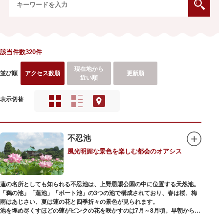
該当件数320件
現在地から
並び順
アクセス数順
更新順
近い順
表示切替
不忍池
風光明媚な景色を楽しむ都会のオアシス
蓮の名所としても知られる不忍池は、上野恩賜公園の中に位置する天然池。
「鵜の池」「蓮池」「ボート池」の3つの池で構成されており、春は桜、梅
雨はあじさい、夏は蓮の花と四季折々の景色が見られます。
池を埋め尽くすほどの蓮がピンクの花を咲かすのは7月～8月頃。早朝から午