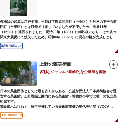
江戸後期には、学問の神様である菅原道真公も回向院より遷され、境内にあ
る末社を含めて15柱もの神様が祀られています。俳優の渥美清が願をかけた
神社としても知られ、映画「男はつらいよ」で寅さんが首にかけているお守
りは、ここ小野照崎神社のものです。
柳橋はの起源は江戸中期、当時は下柳原同朋町（中央区）と対岸の下平右衛
門町（台東区）とは渡船で往来していましたが不便なため、元禄11年
（1698）に建設されました。明治20年（1887）に鋼鉄橋になり、その後の
関東大震災にて焼失したため、昭和4年（1929）に現在の橋が完成しまし
た。
浅草橋・蔵前エリア
上野の森美術館
多彩なジャンルの独創的な企画展を開催
日本の美術団体としては最も古くからある、公益財団法人日本美術協会が運
営する美術館。上野恩賜公園内にある美術館・博物館の中では唯一の私立美
術館です。
常設展示は行わず、毎年開催している美術館主催の現代美術展（VOCA
展）、公募展（上野の森美術館大賞展、日本の自然を描く展）のほか、マン
上野・御徒町エリア
ガから書展にいたるまで定期的に多彩なジャンルの独創的な企画展を開催し
ています。