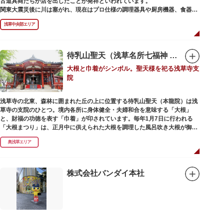
古道具商たちが店を出したことが発祥といわれています。
かれた「浅草絵巻」を楽しめるのも夜の醍醐味。撮影スポットやデートスポ
関東大震災後に川は塞がれ、現在はプロ仕様の調理器具や厨房機器、食器、
ットにもおすすめです。昼間と比べて人が少なくゆっくり巡れるので、足を
包材、調理衣装など「食」にまつわる約170軒の専門店が集まる個性的な専
運んでみてはいかがでしょうか。
浅草中央部エリア
門商店街として賑わいを見せています。もちろん、ほとんどのお店が小売に
も対応。家庭の調理用具を購入したい人や観光客にもおすすめです。食品サ
ンプル作り体験ができるお店もありますよ。
待乳山聖天（浅草名所七福神 毘沙門天）
毎年、道具の日である10月9日前後に開催される「かっぱ橋道具まつり」で
大根と巾着がシンボル。聖天様を祀る浅草寺支
は、各店舗がおすすめ商品や掘り出しものを販売。また、年ごとに異なる
院
様々な催しものも行われます。
浅草寺の北東、森林に囲まれた丘の上に位置する待乳山聖天（本龍院）は浅
草寺の支院のひとつ。境内各所に身体健全・夫婦和合を意味する「大根」
と、財福の功徳を表す「巾着」が印されています。毎年1月7日に行われる
「大根まつり」は、正月中に供えられた大根を調理した風呂吹き大根が御神
酒とともに参拝者に振る舞われるイベント。聖天様のお下がりの大根をいた
奥浅草エリア
だくことで、心身健康のご利益があるそうです。
毎朝本堂で執り行われている「浴油祈祷（よくゆきとう）」は、聖天様を供
養する最高の祈祷法。心願成就の力があると考えられており、依頼すると7
株式会社バンダイ本社
日間毎朝祈祷していただけます。また、浅草名所七福神のひとつとしても知
られ、毘沙門天が祀られています。