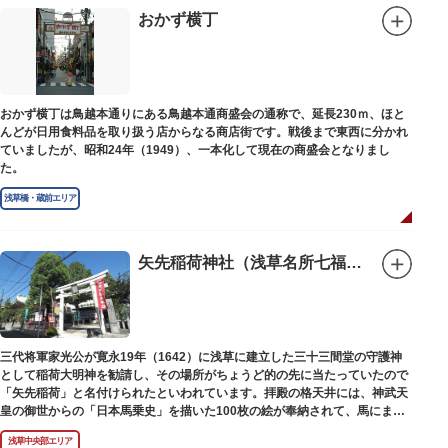
別館の1階には、小企画展などの開催もできる上野の森美術館ギャラリー、
おかず横丁
そして、3階には上野の森アートスクールが設置され、初心者から熟練者を
対象とした油彩・アクリル、水彩、日本画のクラスや、週末に受講できる単
発講座などを開催しています。
おかず横丁は鳥越本通りにある鳥越本通商盛会の通称で、延長230ｍ、ほと
んどが日用食料品を取り扱う店からなる商店街です。戦後まで東西に分かれ
ていましたが、昭和24年（1949）、一本化して現在の商盛会となりまし
た。
浅草橋・蔵前エリア
矢先稲荷神社（浅草名所七福神 福禄寿）
三代将軍家光公が寛永19年（1642）に浅草に建立した三十三間堂の守護神
として稲荷大明神を勧請し、その場所がちょうど的の先に当たっていたので
「矢先稲荷」と名付けられたといわれています。拝殿の格天井には、神武天
皇の御世からの「日本馬乗史」を描いた100枚の絵が奉納されて、馬にまつ
わる歴史が一目瞭然に理解できます。
浅草中央部エリア