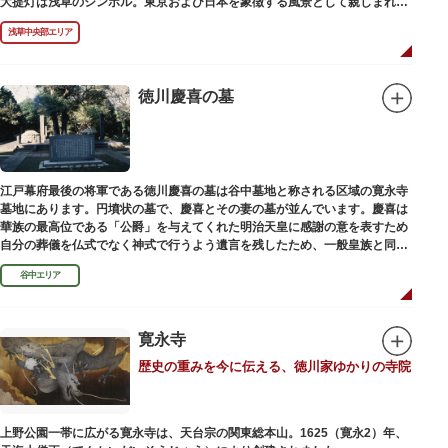
大提灯は浅草のシンボル。東京および日本を象徴する風景として親しまれ、
フォトスポットとしても国内外の観光客を魅了し続けています。
浅草中央部エリア
提灯の底部に施された見事な龍の彫刻や、門の北側（風神雷神の背後）に安
置されている浅草寺の護法善神「天龍像」と「金龍像」も見どころ。正式名
称の「風雷神門」は、門の左右に立つ2体の彫像、風神像と雷神像に由来し
ます。日没から23時頃までは雷門や浅草寺がライトアップされ、昼間とは違
徳川慶喜の墓
った荘厳な雰囲気に包まれます。
何度も焼失と再建を繰り返し、現在の雷門は1960年に松下電器産業（現パナ
ソニック）の松下幸之助氏の寄進により再建されたものです。
江戸幕府最後の将軍である徳川慶喜の墓は谷中墓地と称される区域の寛永寺
墓地にあります。円墳状の墓で、慶喜とその妻の墓が並んでいます。慶喜は
華族の最高位である「公爵」を与えてくれた明治天皇に感謝の意を表すため
自分の葬儀を仏式でなく神式で行うよう遺言を残したため、一般皇族と同じ
ような円墳が建てられました。
谷中エリア
寛永寺
歴史の重みを今に伝える、徳川家ゆかりの寺院
上野公園一帯に広がる寛永寺は、天台宗の関東総本山。1625（寛永2）年、