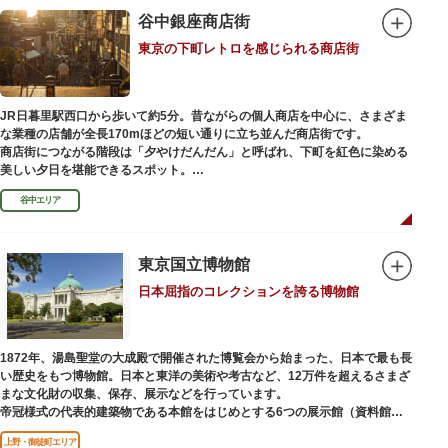
を一部踏襲している広大な庭は、建築様式同様に和洋併置式とされ、「芝
谷中銀座商店街
庭」をもつ近代庭園の初期の形を残しています。江戸時代の石碑や手水鉢、
庭石などが見られ、煉瓦塀を含めた敷地全体が重要文化財に指定されていま
東京の下町レトロを感じられる商店街
す。
JR日暮里駅西口から歩いて約5分。昔ながらの個人商店を中心に、さまざま
な業種の店舗が全長170mほどの短い通りに立ち並んだ商店街です。
商店街につながる階段は「夕やけだんだん」と呼ばれ、下町を紅色に染める
美しい夕日を堪能できるスポット。
谷中エリア
谷中銀座商店街は1945年頃に自然発生的に生まれ、現在の近隣型商店街へと
発展。昭和の懐かしい商店街の景観を見ることができます。東京の下町レト
ロを感じられるスポットとして、近隣住民だけではなく、国内外から多くの
観光客が訪れ、買い物や散策を楽しんでいます。
東京国立博物館
日本屈指のコレクションを誇る博物館
1872年、湯島聖堂の大成殿で開催された博覧会から始まった、日本で最も長
い歴史をもつ博物館。日本と東洋の美術や考古など、12万件を超えるさまざ
まな文化財の収集、保存、展示などを行っています。
帝冠様式の代表的建築物である本館をはじめとする6つの展示館（資料館）
からなり、89件の国宝を所蔵。常に貴重な文化財を公開し、講座や講演会、
上野・御徒町エリア