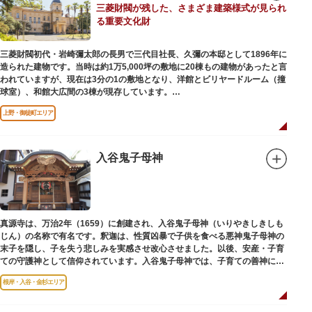
三菱財閥が残した、さまざま建築様式が見られ
後は、オープンカフェでほっと一息つくのもおすすめです。
る重要文化財
隅田川にかかる橋々も、それぞれ特徴的な形をしていて見応えは抜群。せっ
かくなら水上バスに乗船して、優雅に観察してみてはいかがでしょうか。
三菱財閥初代・岩崎彌太郎の長男で三代目社長、久彌の本邸として1896年に
造られた建物です。当時は約1万5,000坪の敷地に20棟もの建物があったと言
われていますが、現在は3分の1の敷地となり、洋館とビリヤードルーム（撞
球室）、和館大広間の3棟が現存しています。
上野・御徒町エリア
【洋館】
鹿鳴館の建築家として知られるジョサイア・コンドルによって設計された西
洋木造建築の洋館で、館内の随所に見事なジャコビアン様式の装飾が施され
ています。
入谷鬼子母神
【撞球室】
当時の日本では非常に珍しいスイスの山小屋風の撞球室（ビリヤード場）
で、洋館から地下道でつながっています。通常は非公開ですが、毎月15日
（10月のみ10/16）に先着順で限定公開されています。
真源寺は、万治2年（1659）に創建され、入谷鬼子母神（いりやきしきしも
じん）の名称で有名です。釈迦は、性質凶暴で子供を食べる悪神鬼子母神の
【和館大広間】
末子を隠し、子を失う悲しみを実感させ改心させました。以後、安産・子育
洋館に併置された名棟 梁大河喜十郎の手によるものと伝えられている書院造
ての守護神として信仰されています。入谷鬼子母神では、子育ての善神にな
りの和館で、当時は550坪に及ぶ洋館を遥かにしのぐ規模でしたが、現在は
った由来からツノのない「おに」の文字を使っています。
冠婚葬祭などに使われていた大広間の1棟だけが残っています。
根岸・入谷・金杉エリア
一度にさまざま建築様式が見られるとあって見ごたえ抜群。大名庭園の形式