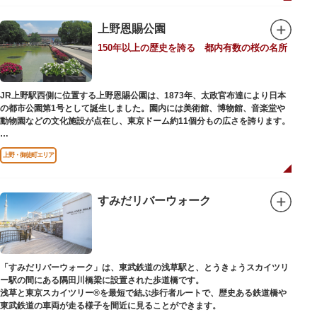
「旧寛永寺五重塔」や藤堂高虎が建て1878（明治11）年に再建された
「閑々亭」などの歴史的建造物も見どころです。
上野恩賜公園
一方「西園」は、蓮の名所としても知られる風光明媚な「不忍池」のほとり
150年以上の歴史を誇る 都内有数の桜の名所
に位置する区域。キリンやサイなどの人気動物をはじめ、アイアイや“動か
ない鳥”として話題のハシビロコウなどユニークな種も見られます。
子ども動物園「すてっぷ」では、小動物を間近で観察することを通じて、命
の大切さや生きものの魅力が学べる体験プログラムが実施されています。
JR上野駅西側に位置する上野恩賜公園は、1873年、太政官布達により日本
の都市公園第1号として誕生しました。園内には美術館、博物館、音楽堂や
歩き疲れたり、お腹が空いてきたら、園内にいくつかあるフードショップで
動物園などの文化施設が点在し、東京ドーム約11個分もの広さを誇ります。
休憩しましょう。それぞれのお店で、動物たちをモチーフにした可愛いフー
ドやスイーツが食べられます。オリジナルグッズを取り扱うギフトショップ
ソメイヨシノやヤマザクラなど約1,200本の桜が植えられた園内は、桜の名
も必見です。
上野・御徒町エリア
所としても有名。シーズンにはライトアップされた夜桜が一層風情を添え、
例年延べ330万人近い人出となります。不忍池（しのばずのいけ）は江戸時
代より浮世絵に描かれたほどのハスの名所。たくさんの鴨や渡り鳥が訪れる
ので、バードウォッチングを楽しむ人の姿も見られるスポットです。
すみだリバーウォーク
美術館や博物館で国内外の芸術作品や文化・自然科学に触れたり、歴史の薫
りを感じながら史跡巡りを楽しんではいかがでしょうか。1日では見てまわ
りきれないほどの魅力にあふれた公園です。
「すみだリバーウォーク」は、東武鉄道の浅草駅と、とうきょうスカイツリ
ー駅の間にある隅田川橋梁に設置された歩道橋です。
浅草と東京スカイツリー®を最短で結ぶ歩行者ルートで、歴史ある鉄道橋や
東武鉄道の車両が走る様子を間近に見ることができます。