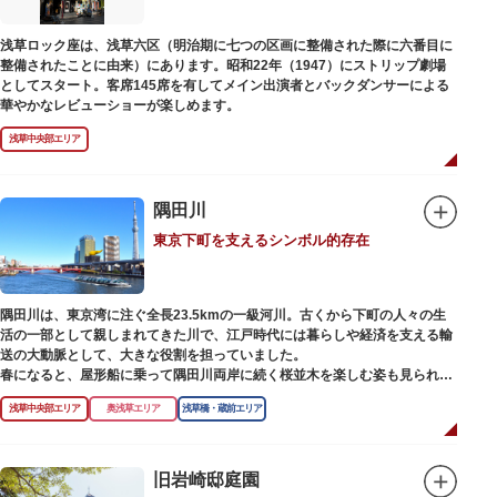
また、国立科学博物館では、日本およびアジアにおける科学系博物館の中核
浅草ロック座は、浅草六区（明治期に七つの区画に整備された際に六番目に
施設として、調査研究、標本資料の収集・保管・活用、展示・学習支援を推
整備されたことに由来）にあります。昭和22年（1947）にストリップ劇場
進。これらの活動を上野の本館、白金台の附属自然教育園、茨城県つくば市
としてスタート。客席145席を有してメイン出演者とバックダンサーによる
の実験植物園や筑波研究施設（非公開）で展開しています。
華やかなレビューショーが楽しめます。
浅草中央部エリア
隅田川
東京下町を支えるシンボル的存在
隅田川は、東京湾に注ぐ全長23.5kmの一級河川。古くから下町の人々の生
活の一部として親しまれてきた川で、江戸時代には暮らしや経済を支える輸
送の大動脈として、大きな役割を担っていました。
春になると、屋形船に乗って隅田川両岸に続く桜並木を楽しむ姿も見られ、
東京スカイツリーとのコラボレーションも、まさに絵になる光景です。ま
浅草中央部エリア
奥浅草エリア
浅草橋・蔵前エリア
た、毎年7月の最終土曜日に開催される「隅田川花火大会」は、東京の夏の
風物詩になっており、こちらも多くの見物客でにぎわいます。
川沿いには「隅田川テラス」と呼ばれる遊歩道も整備されています。心地よ
旧岩崎邸庭園
い風に吹かれながら、緑化が施された遊歩道で散歩やジョギングを楽しんだ