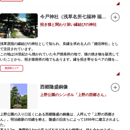
今戸神社（浅草名所七福神 福禄寿）
招き猫と関わり深い縁結びの神社
浅草屈指の縁結びの神社として知られ、良縁を求める人の「婚活神社」とし
て注目されています。
この地は16世紀から焼かれていた今戸焼発祥の地で、猫の焼き物を販売して
いたことから、招き猫発祥の地でもあります。縁を招き寄せるペアの猫をモ
チーフにした絵馬や御朱印帳も人気です。
奥浅草エリア
1063（康平6）年、時の奥羽鎮守府源頼朝・義家父子が祈願し鎌倉の鶴ヶ丘
と浅草今戸とに京都の石清水八幡を勧請して創建されました。境内には、幕
末に活躍した新選組沖田総司の終焉の地の碑も佇んでいます。また、浅草名
西郷隆盛銅像
所七福神の福禄寿が祀られており、七福神詣りの参拝客でも賑わうスポット
上野公園のシンボル「上野の西郷さん」
です。
上野公園の入り口近くにある西郷隆盛の銅像は、人呼んで「上野の西郷さ
ん」。明治維新の功績を称え、隆盛の旧友らによって1898年に建立されまし
た。
高さ3.7m、胸囲約2.6mの見上げるほど大きな銅像は、待ち合わせスポット