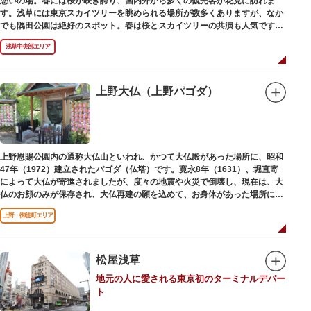
憩いの場。春には桜が咲き誇り、国内外から多くの観光客が花見に訪れま
す。浅草には東京スカイツリーを眺められる場所が数多くありますが、なか
でも隅田公園は絶好のスポット。春は桜とスカイツリーの共演も人気です。
川沿いにある「隅田公園オープンカフェ」は、店舗の一部を屋外にした開放
浅草中央部エリア
的なカフェ・レストラン。綺麗な景色を眺めながら、コーヒー片手にのんび
りと過ごしても良いですね。また、クジラの滑り台が目印の「遊具広場」は
ブランコやアスレチックなどの遊具が設置された広場。子どもも思いっきり
身体を動かせます。
上野大仏（上野パゴダ）
隅田川橋梁に設置された全長約160mの「すみだリバーウォーク」は、東京
スカイツリーまでの最短距離ルートのひとつ。歩道橋の途中にあるガラス床
から隅田川を見下ろしたり、すぐ横を走る電車の迫力を楽しんだり、隅田川
散策にいかがでしょうか。
上野恩賜公園内の通称大仏山といわれ、かつて大仏殿があった場所に、昭和
47年（1972）建立されたパゴダ（仏塔）です。寛永8年（1631）、堀直寄
によって大仏が寄進されましたが、度々の地震や火災で倒壊し、現在は、大
仏のお顔のみが保存され、大仏再建の願を込めて、お身体があった場所にパ
ゴダが建てられました。
上野・御徒町エリア
松屋浅草
地元の人に愛される東京初のターミナルデパー
ト