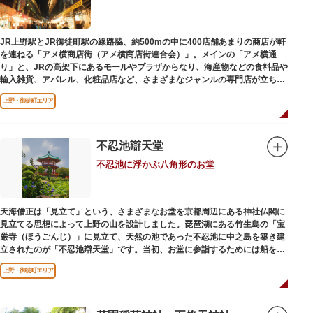
かさと懐かしさを併せ持つレトロなアトラクションや雰囲気で人気のスポッ
トとなっています。幼児（0歳～4歳）は入園とのりもの料が無料で、年齢や
身長制限の無いアトラクションもあり、子どもの遊園地デビューにもぴった
JR上野駅とJR御徒町駅の線路脇、約500mの中に400店舗あまりの商店が軒
りです。
を連ねる「アメ横商店街（アメ横商店街連合会）」。メインの「アメ横通
り」と、JRの高架下にあるモールやプラザからなり、海産物などの食料品や
輸入雑貨、アパレル、化粧品店など、さまざまなジャンルの専門店が立ち並
んでいます。活気ある呼び込みが飛び交うなかで、店員さんとの会話も楽し
上野・御徒町エリア
みながら目玉商品や特価品を探せるのが魅力のひとつ。年末の叩き売りは風
物詩にもなっています。
アメ横のはじまりは、物資が底をついた第二次世界大戦後にできた闇市。多
不忍池辯天堂
くの闇市が的屋の仕切りであったのに対して、アメ横は満州からの復員兵が
不忍池に浮かぶ八角形のお堂
共同体となり連合会を結成。出店を統制し、商店街が形成されました。
当時、JR上野駅のすぐ南に発生した闇市は、飴を販売する屋台があったこと
から「アメヤ横丁（飴屋通り）」と呼ばれるように。反対側のJR御徒町付近
天海僧正は「見立て」という、さまざまなお堂を京都周辺にある神社仏閣に
には、アメリカ進駐軍の放出物資を販売する店ができたので「アメリカ横丁
見立てる思想によって上野の山を設計しました。琵琶湖にある竹生島の「宝
（アメリカ通り）」と呼ばれるようになりました。この2つのエリアが統合
厳寺（ほうごんじ）」に見立て、天然の池であった不忍池に中之島を築き建
され、今の「アメ横」になったと言われています。
立されたのが「不忍池辯天堂」です。当初、お堂に参詣するためには船を使
用していましたが、参詣者が増えたことから橋がかけられました。不忍池の
上野・御徒町エリア
どこからでも参拝できるように、八角形の建物になったと言われ、7月から8
月にかけては、不忍池の蓮が咲き、極楽浄土を連想させる光景が広がりま
す。