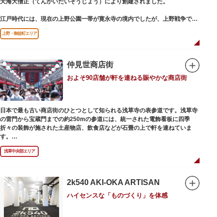
天海大僧正（てんかいだいそうじょう）により創建されました。
江戸時代には、現在の上野公園一帯が寛永寺の境内でしたが、上野戦争でそ
の多くを焼失。現在は根本中堂をはじめ開山堂（両大師）、不忍池辯天堂、
上野・御徒町エリア
上野大仏（パゴダ）、輪王殿などの建造物が上野公園とその周辺に点在して
います。戦火を免れた輪王寺門跡御本坊表門、徳川将軍霊廟勅額門など重要
文化財も多く有し、歴史の重みを今に伝える寺院です。
清水観音堂の舞台前に復元された「月の松」は、浮世絵師歌川広重の「名所
仲見世商店街
江戸百景」にも描かれていることで有名。丸い形の松から不忍池辯天堂を見
およそ90店舗が軒を連ねる賑やかな商店街
下ろす風流な景観は、絶好のフォトスポットとなっています。
東叡山（とうえいざん）という山号は、東の「比叡山延暦寺」を意味してお
り、比叡山や京都の有名寺院になぞらえて上野の山に数多くの堂舎が建立さ
日本で最も古い商店街のひとつとして知られる浅草寺の表参道です。浅草寺
れました。本尊は薬師瑠璃光如来（やくしるりこうにょらい）で、伝教大師
の雷門から宝蔵門までの約250mの参道には、統一された電飾看板に四季
最澄が自ら彫ったと伝えられる秘仏です。徳川歴代将軍の祈祷寺と菩提寺を
折々の装飾が施された土産物店、飲食店などが石畳の上で軒を連ねていま
兼ね、御霊廟には6名の将軍が埋葬されています。
す。
人形焼や手焼きせんべいをはじめ、団子や揚げまんじゅう、雷おこしなどの
浅草中央部エリア
銘菓、和傘や扇子など伝統工芸品も並び、歩いているだけで浅草らしさを感
じる場所です。江戸文化を感じる粋な商品の数々は、海外からの観光客にも
人気。商品が作られる様子がわかる実演販売の店もあり、焼き立て、作り立
ての味を堪能できるのも魅力。下町っ子の威勢の良い売り声が飛び交うな
2k540 AKI-OKA ARTISAN
か、お気に入りのお土産探しをお楽しみください。
ハイセンスな「ものづくり」を体感