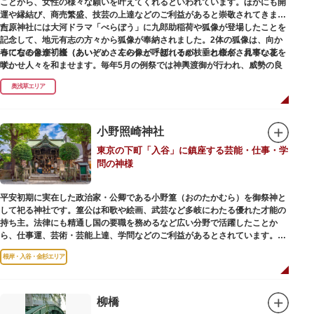
ことから、女性の様々な願いを叶えてくれるといわれています。ほかにも開
運や縁結び、商売繁盛、技芸の上達などのご利益があると崇敬されてきまし
た。
吉原神社には大河ドラマ「べらぼう」に九郎助稲荷や狐像が登場したことを
記念して、地元有志の方々から狐像が奉納されました。2体の狐像は、向か
春になると逢初桜（あいぞめさくら）と呼ばれるが枝垂れ桜が、見事な花を
って右の像が「逢（あい）」、左の像が「初（そめ）」と命名されていま
咲かせ人々を和ませます。毎年5月の例祭では神輿渡御が行われ、威勢の良
す。
い掛け声とともに各町は活気にあふれます。
奥浅草エリア
吉原弁財天は浅草名所七福神の一社・弁財天にあたり、七福神に関する授与
も年間を通して行われています。
小野照崎神社
東京の下町「入谷」に鎮座する芸能・仕事・学
問の神様
平安初期に実在した政治家・公卿である小野篁（おのたかむら）を御祭神と
して祀る神社です。篁公は和歌や絵画、武芸など多岐にわたる優れた才能の
持ち主。法律にも精通し国の要職を務めるなど広い分野で活躍したことか
ら、仕事運、芸術・芸能上達、学問などのご利益があるとされています。
根岸・入谷・金杉エリア
境内には、国の重要有形民俗文化財であるミニチュアの富士山「富士塚」
や、日本三大に数えられる「庚申塚」、昭和を代表する囲碁棋士・藤沢秀行
氏の功績を顕彰した記念碑など見どころも多数。月毎に趣向を凝らした御朱
印は、うっとりするほど美しいデザインで人気を博しています。
柳橋