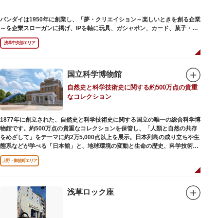
バンダイは1950年に創業し、「夢・クリエイション～楽しいときを創る企業
～を企業スローガンに掲げ、IPを軸に玩具、ガシャポン、カード、菓子・食
品・食玩、アパレル、日用雑貨など、お客さまの身近で楽しんでいただける
浅草中央部エリア
エンターテインメントをお届けしています。
国立科学博物館
自然史と科学技術史に関する約500万点の貴重
なコレクション
1877年に創立された、自然史と科学技術史に関する国立の唯一の総合科学博
物館です。約500万点の貴重なコレクションを保管し、「人類と自然の共存
をめざして」をテーマに約2万5,000点以上を展示。日本列島の成り立ちや生
態系などが学べる「日本館」と、地球環境の変動と生命の歴史、科学技術の
進歩などが学べる「地球館」の2つの常設展示をメインに、特別展・企画展
上野・御徒町エリア
などから構成されています。
2005年「愛・地球博」の長久手日本館で人気を博した「地球の部屋」を移設
した、「シアター36○」も見どころのひとつ。直径12.8m（実際の地球の
100万分の1の大きさ）のドームの内側すべてがスクリーンになっている世界
浅草ロック座
初のシアターで、月ごとに変わるオリジナル映像を上映しています。
楽しみながら学習できるイベント企画や、恐竜をはじめとした様々な実物標
本、子ども向けのコーナーもあり、お子様連れでも楽しめる博物館です。