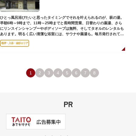
のひとつ。 ボランティア・スタッフと一緒に鑑賞する「美術トーク」や、解
説を聞きながら本館や前庭を一緒に歩く「建築ツアー」など、初めての来館
でも気軽に楽しめるプログラムも用意されています。
ひとっ風呂浴びたいと思ったタイミングでそれを叶えられるのが、萩の湯。
早朝6時～9時まで、11時～25時までと長時間営業、日替わりの薬湯、さら
にリンスインシャンプーやボディソープは無料、そしてタオルのレンタルも
あります。明るく広い清潔な浴室には、サウナや薬湯も。毎月発行されてい
る萩の湯だよりで薬湯の予定を確認すれば、お好みの薬湯を楽しめます。
根岸・入谷・金杉エリア
また併設されたレストラン、食事処こもれびではおいしい食事だけでなく、
たくさんの種類の飲み物やおつまみが。昼からでも晩酌セットの注文がで
き、明るい時間の一杯も最高です。好きな時間にお風呂に入り、お風呂の前
後これまた好きなタイミングで、おいしい食事をいただき、心も体も整えて
日々の生活を支えてくれる空間です。
1
2
3
4
5
6
7
8
PR