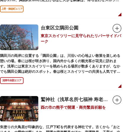
やフォトスポットとして親しまれています。彫刻家、高村光雲によって作ら
上野・御徒町エリア
れた像は、愛犬のツンと一緒にうさぎ狩りに出かけているところだそう。
上野公園にお立ち寄りの際は、ぜひ「上野の西郷さん」と写真撮影を楽しん
ではいかがでしょうか。
台東区立隅田公園
東京スカイツリーに見守られたリバーサイドパ
ーク
隅田川の両岸に位置する「隅田公園」は、川沿いの心地よい散策を楽しめる
憩いの場。春には桜が咲き誇り、国内外から多くの観光客が花見に訪れま
す。浅草には東京スカイツリーを眺められる場所が数多くありますが、なか
でも隅田公園は絶好のスポット。春は桜とスカイツリーの共演も人気です。
川沿いにある「隅田公園オープンカフェ」は、店舗の一部を屋外にした開放
浅草中央部エリア
的なカフェ・レストラン。綺麗な景色を眺めながら、コーヒー片手にのんび
りと過ごしても良いですね。また、クジラの滑り台が目印の「遊具広場」は
ブランコやアスレチックなどの遊具が設置された広場。子どもも思いっきり
身体を動かせます。
鷲神社（浅草名所七福神 寿老人）
酉の市の熊手で開運・商売繫昌祈願を
隅田川橋梁に設置された全長約160mの「すみだリバーウォーク」は、東京
スカイツリーまでの最短距離ルートのひとつ。歩道橋の途中にあるガラス床
から隅田川を見下ろしたり、すぐ横を走る電車の迫力を楽しんだり、隅田川
散策にいかがでしょうか。
朱塗りの大鳥居が印象的な、江戸下町を代表する神社です。古くから「おと