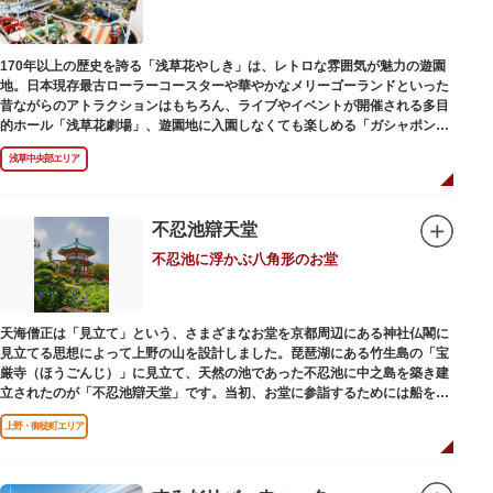
当時、JR上野駅のすぐ南に発生した闇市は、飴を販売する屋台があったこと
から「アメヤ横丁（飴屋通り）」と呼ばれるように。反対側のJR御徒町付近
170年以上の歴史を誇る「浅草花やしき」は、レトロな雰囲気が魅力の遊園
には、アメリカ進駐軍の放出物資を販売する店ができたので「アメリカ横丁
地。日本現存最古ローラーコースターや華やかなメリーゴーランドといった
（アメリカ通り）」と呼ばれるようになりました。この2つのエリアが統合
昔ながらのアトラクションはもちろん、ライブやイベントが開催される多目
され、今の「アメ横」になったと言われています。
的ホール「浅草花劇場」、遊園地に入園しなくても楽しめる「ガシャポンの
デパート浅草花やしき店」も併設され、さまざまな娯楽を楽しめる浅草の
浅草中央部エリア
「遊びの場」として親しまれています。
浅草花やしきは、江戸時代末期の1853年に造園師・森田六三郎により、牡丹
と菊細工を主とした花園（かえん）として誕生しました。明治時代に入ると
不忍池辯天堂
遊戯施設が置かれ、珍鳥や猛獣、見世物の展示などでも評判に。全国有数の
不忍池に浮かぶ八角形のお堂
動物園としても知られるようになりました。戦後は遊園地として再開し、温
かさと懐かしさを併せ持つレトロなアトラクションや雰囲気で人気のスポッ
トとなっています。幼児（0歳～4歳）は入園とのりもの料が無料で、年齢や
身長制限の無いアトラクションもあり、子どもの遊園地デビューにもぴった
天海僧正は「見立て」という、さまざまなお堂を京都周辺にある神社仏閣に
りです。
見立てる思想によって上野の山を設計しました。琵琶湖にある竹生島の「宝
厳寺（ほうごんじ）」に見立て、天然の池であった不忍池に中之島を築き建
立されたのが「不忍池辯天堂」です。当初、お堂に参詣するためには船を使
用していましたが、参詣者が増えたことから橋がかけられました。不忍池の
上野・御徒町エリア
どこからでも参拝できるように、八角形の建物になったと言われ、7月から8
月にかけては、不忍池の蓮が咲き、極楽浄土を連想させる光景が広がりま
す。