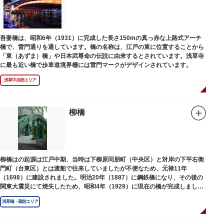
吾妻橋は、昭和6年（1931）に完成した長さ150mの真っ赤な上路式アーチ
橋で、雷門通りを通しています。橋の名称は、江戸の東に位置することから
「東（あずま）橋」や日本武尊命の伝説に由来するとされています。浅草寺
に最も近い橋で歩車道境界柵には雷門マークがデザインされています。
浅草中央部エリア
柳橋
柳橋はの起源は江戸中期、当時は下柳原同朋町（中央区）と対岸の下平右衛
門町（台東区）とは渡船で往来していましたが不便なため、元禄11年
（1698）に建設されました。明治20年（1887）に鋼鉄橋になり、その後の
関東大震災にて焼失したため、昭和4年（1929）に現在の橋が完成しまし
た。
浅草橋・蔵前エリア