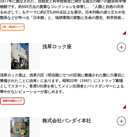
1877年に創立された、自然史と科学技術史に関する国立の唯一の総合科学博
物館です。約500万点の貴重なコレクションを保管し、「人類と自然の共存
をめざして」をテーマに約2万5,000点以上を展示。日本列島の成り立ちや生
態系などが学べる「日本館」と、地球環境の変動と生命の歴史、科学技術の
進歩などが学べる「地球館」の2つの常設展示をメインに、特別展・企画展
上野・御徒町エリア
などから構成されています。
2005年「愛・地球博」の長久手日本館で人気を博した「地球の部屋」を移設
した、「シアター36○」も見どころのひとつ。直径12.8m（実際の地球の
100万分の1の大きさ）のドームの内側すべてがスクリーンになっている世界
浅草ロック座
初のシアターで、月ごとに変わるオリジナル映像を上映しています。
楽しみながら学習できるイベント企画や、恐竜をはじめとした様々な実物標
本、子ども向けのコーナーもあり、お子様連れでも楽しめる博物館です。
また、国立科学博物館では、日本およびアジアにおける科学系博物館の中核
浅草ロック座は、浅草六区（明治期に七つの区画に整備された際に六番目に
施設として、調査研究、標本資料の収集・保管・活用、展示・学習支援を推
整備されたことに由来）にあります。昭和22年（1947）にストリップ劇場
進。これらの活動を上野の本館、白金台の附属自然教育園、茨城県つくば市
としてスタート。客席145席を有してメイン出演者とバックダンサーによる
の実験植物園や筑波研究施設（非公開）で展開しています。
華やかなレビューショーが楽しめます。
浅草中央部エリア
株式会社バンダイ本社