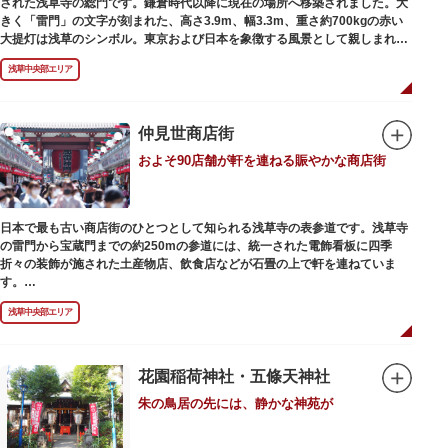
された浅草寺の総門です。鎌倉時代以降に現在の場所へ移築されました。大
最澄が自ら彫ったと伝えられる秘仏です。徳川歴代将軍の祈祷寺と菩提寺を
きく「雷門」の文字が刻まれた、高さ3.9m、幅3.3m、重さ約700kgの赤い
兼ね、御霊廟には6名の将軍が埋葬されています。
大提灯は浅草のシンボル。東京および日本を象徴する風景として親しまれ、
フォトスポットとしても国内外の観光客を魅了し続けています。
浅草中央部エリア
提灯の底部に施された見事な龍の彫刻や、門の北側（風神雷神の背後）に安
置されている浅草寺の護法善神「天龍像」と「金龍像」も見どころ。正式名
称の「風雷神門」は、門の左右に立つ2体の彫像、風神像と雷神像に由来し
ます。日没から23時頃までは雷門や浅草寺がライトアップされ、昼間とは違
仲見世商店街
った荘厳な雰囲気に包まれます。
およそ90店舗が軒を連ねる賑やかな商店街
何度も焼失と再建を繰り返し、現在の雷門は1960年に松下電器産業（現パナ
ソニック）の松下幸之助氏の寄進により再建されたものです。
日本で最も古い商店街のひとつとして知られる浅草寺の表参道です。浅草寺
の雷門から宝蔵門までの約250mの参道には、統一された電飾看板に四季
折々の装飾が施された土産物店、飲食店などが石畳の上で軒を連ねていま
す。
人形焼や手焼きせんべいをはじめ、団子や揚げまんじゅう、雷おこしなどの
浅草中央部エリア
銘菓、和傘や扇子など伝統工芸品も並び、歩いているだけで浅草らしさを感
じる場所です。江戸文化を感じる粋な商品の数々は、海外からの観光客にも
人気。商品が作られる様子がわかる実演販売の店もあり、焼き立て、作り立
ての味を堪能できるのも魅力。下町っ子の威勢の良い売り声が飛び交うな
花園稲荷神社・五條天神社
か、お気に入りのお土産探しをお楽しみください。
朱の鳥居の先には、静かな神苑が