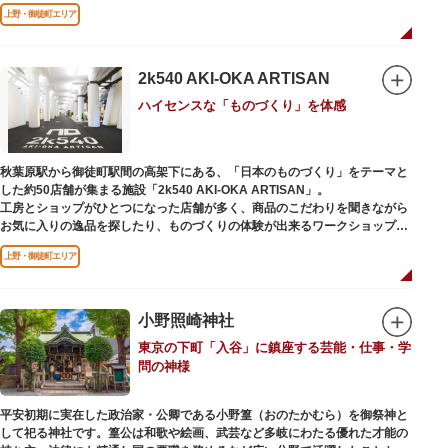
ソメイヨシノやヤマザクラなど約1,200本の桜が植えられた園内は、桜の名
上野・御徒町エリア
所としても有名。シーズンにはライトアップされた夜桜が一層風情を添え、
例年延べ330万人近い人出となります。不忍池（しのばずのいけ）は江戸時
代より浮世絵に描かれたほどのハスの名所。たくさんの鴨や渡り鳥が訪れる
ので、バードウォッチングを楽しむ人の姿も見られるスポットです。
2k540 AKI-OKA ARTISAN
ハイセンスな「ものづくり」を体感
美術館や博物館で国内外の芸術作品や文化・自然科学に触れたり、歴史の薫
りを感じながら史跡巡りを楽しんではいかがでしょうか。1日では見てまわ
りきれないほどの魅力にあふれた公園です。
秋葉原駅から御徒町駅間の高架下にある、「日本のものづくり」をテーマと
した約50店舗が集まる施設「2k540 AKI-OKA ARTISAN」。
工房とショップがひとつになった店舗が多く、商品のこだわりを聞きながら
お気に入りの逸品を探したり、ものづくりの体験が出来るワークショップに
参加して自分だけのオリジナル商品を作ったり、クリエイターと直接コミュ
上野・御徒町エリア
ニケーションをとりながらのショッピングが楽しめます。飲食店もあるので
ランチやカフェ利用もおすすめ。
ここでしか買えない商品や一点物を扱うブランドなど、大量生産の製品には
ないぬくもりと、新しいデザインの商品に出会うことができます。
小野照崎神社
東京の下町「入谷」に鎮座する芸能・仕事・学
名前の由来は、東京駅から2k540m付近にあることから「2k540」、秋葉原
問の神様
駅（AKIHABARA）と御徒町駅（OKACHIMACHI）の間にあるという造語
「AKI-OKA」、フランス語で「職人」を意味する「ARTISAN」を組み合わ
せたもの。
平安初期に実在した政治家・公卿である小野篁（おのたかむら）を御祭神と
施設周辺は、江戸の文化を伝える伝統工芸職人の街だったという背景もあ
して祀る神社です。篁公は和歌や絵画、武芸など多岐にわたる優れた才能の
り、現在もジュエリーや皮製品を扱うお店が多く、高いセンスとクオリティ