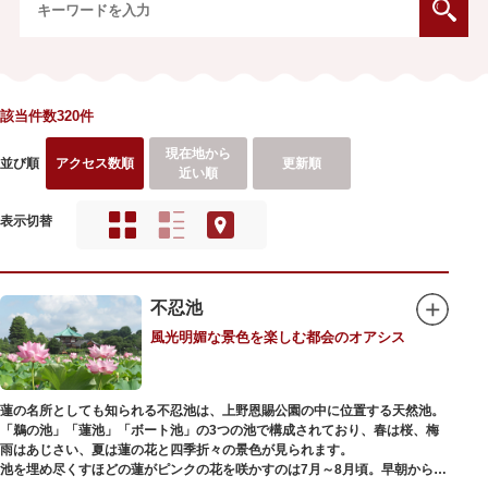
該当件数320件
現在地から
並び順
アクセス数順
更新順
近い順
表示切替
不忍池
風光明媚な景色を楽しむ都会のオアシス
蓮の名所としても知られる不忍池は、上野恩賜公園の中に位置する天然池。
「鵜の池」「蓮池」「ボート池」の3つの池で構成されており、春は桜、梅
雨はあじさい、夏は蓮の花と四季折々の景色が見られます。
池を埋め尽くすほどの蓮がピンクの花を咲かすのは7月～8月頃。早朝から午