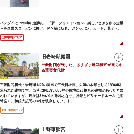
バンダイは1950年に創業し、「夢・クリエイション～楽しいときを創る企業
～を企業スローガンに掲げ、IPを軸に玩具、ガシャポン、カード、菓子・食
品・食玩、アパレル、日用雑貨など、お客さまの身近で楽しんでいただける
浅草中央部エリア
エンターテインメントをお届けしています。
旧岩崎邸庭園
三菱財閥が残した、さまざま建築様式が見られ
る重要文化財
三菱財閥初代・岩崎彌太郎の長男で三代目社長、久彌の本邸として1896年に
造られた建物です。当時は約1万5,000坪の敷地に20棟もの建物があったと言
われていますが、現在は3分の1の敷地となり、洋館とビリヤードルーム（撞
球室）、和館大広間の3棟が現存しています。
上野・御徒町エリア
【洋館】
鹿鳴館の建築家として知られるジョサイア・コンドルによって設計された西
洋木造建築の洋館で、館内の随所に見事なジャコビアン様式の装飾が施され
ています。
上野東照宮