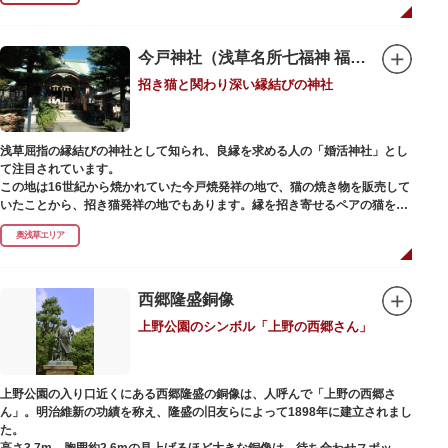
今戸神社（浅草名所七福神 福禄寿）
招き猫と関わり深い縁結びの神社
浅草屈指の縁結びの神社として知られ、良縁を求める人の「婚活神社」とし
て注目されています。
この地は16世紀から焼かれていた今戸焼発祥の地で、猫の焼き物を販売して
いたことから、招き猫発祥の地でもあります。縁を招き寄せるペアの猫をモ
チーフにした絵馬や御朱印帳も人気です。
奥浅草エリア
1063（康平6）年、時の奥羽鎮守府源頼朝・義家父子が祈願し鎌倉の鶴ヶ丘
と浅草今戸とに京都の石清水八幡を勧請して創建されました。境内には、幕
末に活躍した新選組沖田総司の終焉の地の碑も佇んでいます。また、浅草名
西郷隆盛銅像
所七福神の福禄寿が祀られており、七福神詣りの参拝客でも賑わうスポット
上野公園のシンボル「上野の西郷さん」
です。
上野公園の入り口近くにある西郷隆盛の銅像は、人呼んで「上野の西郷さ
ん」。明治維新の功績を称え、隆盛の旧友らによって1898年に建立されまし
た。
高さ3.7m、胸囲約2.6mの見上げるほど大きな銅像は、待ち合わせスポット