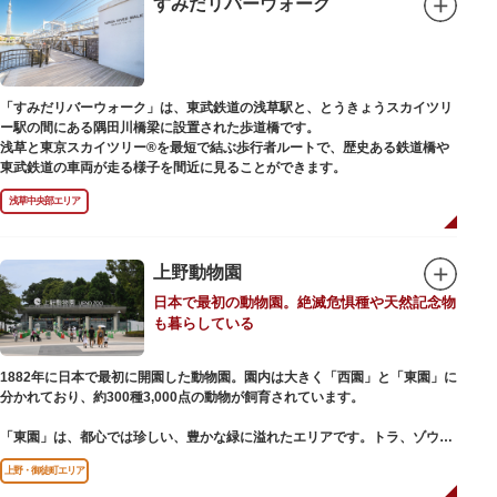
すみだリバーウォーク
ご本尊である辯才天は、音楽と芸能の守り神として広く信仰され、
「辯”財”天」とも書くことから、金運上昇といったご利益もあると言われて
います。辯才天は琵琶を持った姿で知られていますが、不忍池辯天堂の辯才
天は、8本の腕に煩悩を破壊する武器をお持ちになっている「八臂辯才天
（はっぴべんざいてん）」。9月に行われる「巳成金（みなるかね）大祭」
「すみだリバーウォーク」は、東武鉄道の浅草駅と、とうきょうスカイツリ
で目にすることができます。
ー駅の間にある隅田川橋梁に設置された歩道橋です。
不忍池辯天堂には、豊臣秀吉公が大切にしていたという伝説のある、谷中七
浅草と東京スカイツリー®を最短で結ぶ歩行者ルートで、歴史ある鉄道橋や
福神とは別の「大黒天」も祀られています。
東武鉄道の車両が走る様子を間近に見ることができます。
浅草中央部エリア
上野動物園
日本で最初の動物園。絶滅危惧種や天然記念物
も暮らしている
1882年に日本で最初に開園した動物園。園内は大きく「西園」と「東園」に
分かれており、約300種3,000点の動物が飼育されています。
「東園」は、都心では珍しい、豊かな緑に溢れたエリアです。トラ、ゾウな
どが住む森エリアや、ホッキョクグマやアザラシが住む海エリアでは、水浴
上野・御徒町エリア
びなど迫力あるシーンが目撃できることもあります。国指定重要文化財の