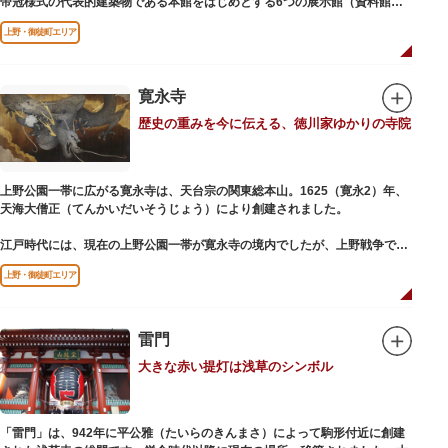
帝冠様式の代表的建築物である本館をはじめとする6つの展示館（資料館）
からなり、89件の国宝を所蔵。常に貴重な文化財を公開し、講座や講演会、
上野・御徒町エリア
ワークショップなどを実施しています。国宝や重要文化財などの名品をたど
りながら、真の美術史を堪能し価値あるひと時を過ごしてみてはいかがでし
ょうか。
寛永寺
吹き抜けのエントランスに大理石の大階段がある本館では、壁時計やステン
歴史の重みを今に伝える、徳川家ゆかりの寺院
ドグラスなど格調高い内部装飾にも注目してみてください。初めて来館する
方や時間が限られている方などに向け提案されたコース（日本美術入門／た
てものめぐり／仏像大好き）を参考にめぐるのも良いでしょう。
上野公園一帯に広がる寛永寺は、天台宗の関東総本山。1625（寛永2）年、
敷地内にはレストランやミュージアムショップのほか緑豊かな庭園も。季節
天海大僧正（てんかいだいそうじょう）により創建されました。
ごとの彩りを感じながらゆったりと散策するのもおすすめです。
江戸時代には、現在の上野公園一帯が寛永寺の境内でしたが、上野戦争でそ
の多くを焼失。現在は根本中堂をはじめ開山堂（両大師）、不忍池辯天堂、
上野・御徒町エリア
上野大仏（パゴダ）、輪王殿などの建造物が上野公園とその周辺に点在して
います。戦火を免れた輪王寺門跡御本坊表門、徳川将軍霊廟勅額門など重要
文化財も多く有し、歴史の重みを今に伝える寺院です。
清水観音堂の舞台前に復元された「月の松」は、浮世絵師歌川広重の「名所
雷門
江戸百景」にも描かれていることで有名。丸い形の松から不忍池辯天堂を見
大きな赤い提灯は浅草のシンボル
下ろす風流な景観は、絶好のフォトスポットとなっています。
東叡山（とうえいざん）という山号は、東の「比叡山延暦寺」を意味してお
り、比叡山や京都の有名寺院になぞらえて上野の山に数多くの堂舎が建立さ
「雷門」は、942年に平公雅（たいらのきんまさ）によって駒形付近に創建
れました。本尊は薬師瑠璃光如来（やくしるりこうにょらい）で、伝教大師