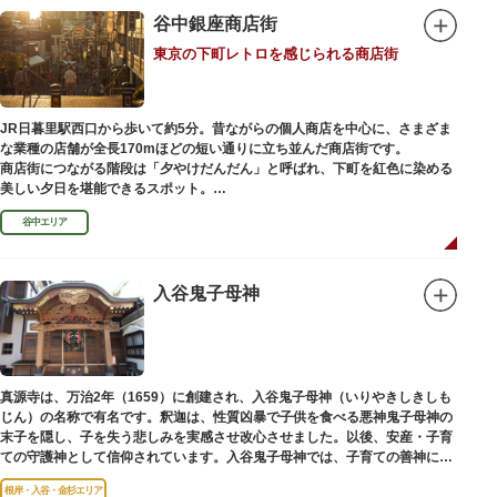
川沿いには「隅田川テラス」と呼ばれる遊歩道も整備されています。心地よ
谷中銀座商店街
い風に吹かれながら、緑化が施された遊歩道で散歩やジョギングを楽しんだ
東京の下町レトロを感じられる商店街
後は、オープンカフェでほっと一息つくのもおすすめです。
隅田川にかかる橋々も、それぞれ特徴的な形をしていて見応えは抜群。せっ
かくなら水上バスに乗船して、優雅に観察してみてはいかがでしょうか。
JR日暮里駅西口から歩いて約5分。昔ながらの個人商店を中心に、さまざま
な業種の店舗が全長170mほどの短い通りに立ち並んだ商店街です。
商店街につながる階段は「夕やけだんだん」と呼ばれ、下町を紅色に染める
美しい夕日を堪能できるスポット。
谷中エリア
谷中銀座商店街は1945年頃に自然発生的に生まれ、現在の近隣型商店街へと
発展。昭和の懐かしい商店街の景観を見ることができます。東京の下町レト
ロを感じられるスポットとして、近隣住民だけではなく、国内外から多くの
観光客が訪れ、買い物や散策を楽しんでいます。
入谷鬼子母神
真源寺は、万治2年（1659）に創建され、入谷鬼子母神（いりやきしきしも
じん）の名称で有名です。釈迦は、性質凶暴で子供を食べる悪神鬼子母神の
末子を隠し、子を失う悲しみを実感させ改心させました。以後、安産・子育
ての守護神として信仰されています。入谷鬼子母神では、子育ての善神にな
った由来からツノのない「おに」の文字を使っています。
根岸・入谷・金杉エリア