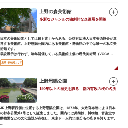
「旧寛永寺五重塔」や藤堂高虎が建て1878（明治11）年に再建された
「閑々亭」などの歴史的建造物も見どころです。
上野の森美術館
一方「西園」は、蓮の名所としても知られる風光明媚な「不忍池」のほとり
多彩なジャンルの独創的な企画展を開催
に位置する区域。キリンやサイなどの人気動物をはじめ、アイアイや“動か
ない鳥”として話題のハシビロコウなどユニークな種も見られます。
子ども動物園「すてっぷ」では、小動物を間近で観察することを通じて、命
の大切さや生きものの魅力が学べる体験プログラムが実施されています。
日本の美術団体としては最も古くからある、公益財団法人日本美術協会が運
営する美術館。上野恩賜公園内にある美術館・博物館の中では唯一の私立美
歩き疲れたり、お腹が空いてきたら、園内にいくつかあるフードショップで
術館です。
休憩しましょう。それぞれのお店で、動物たちをモチーフにした可愛いフー
常設展示は行わず、毎年開催している美術館主催の現代美術展（VOCA
ドやスイーツが食べられます。オリジナルグッズを取り扱うギフトショップ
展）、公募展（上野の森美術館大賞展、日本の自然を描く展）のほか、マン
も必見です。
上野・御徒町エリア
ガから書展にいたるまで定期的に多彩なジャンルの独創的な企画展を開催し
ています。
別館の1階には、小企画展などの開催もできる上野の森美術館ギャラリー、
上野恩賜公園
そして、3階には上野の森アートスクールが設置され、初心者から熟練者を
150年以上の歴史を誇る 都内有数の桜の名所
対象とした油彩・アクリル、水彩、日本画のクラスや、週末に受講できる単
発講座などを開催しています。
JR上野駅西側に位置する上野恩賜公園は、1873年、太政官布達により日本
の都市公園第1号として誕生しました。園内には美術館、博物館、音楽堂や
動物園などの文化施設が点在し、東京ドーム約11個分もの広さを誇ります。