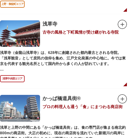
前のみ開花するので、シーズン中は多くの観光客が朝早くから池を訪れま
上野・御徒町エリア
す。綺麗な蓮の花を近くから観察できるデッキを散歩しながら朝の不忍池を
楽しむのがおすすめです。
「ボート池」ではスワンボートやオール式のボートのレンタルが可能。水上
から池を眺めれば、新しい発見ができるかもしれません。また、「鵜の池」
浅草寺
にはマガモ・オナガガモなどたくさんの鴨や渡り鳥が訪れます。大都会の中
古寺の風格と下町風情が受け継がれる寺院
でバードウォッチングができる珍しいスポットです。
ファミリーで、カップルで、または一人でゆったりと、思い思いの時間をお
過ごしください。
浅草寺（金龍山浅草寺）は、628年に創建された都内最古とされる寺院。
「浅草観音」として庶民の信仰を集め、江戸文化発展の中心地に。今では東
京を代表する観光名所として国内外から多くの人が訪れています。
浅草の象徴とも言える「雷門（風雷神門）」は、高さ3.9mの大提灯と風神雷
浅草中央部エリア
神像が安置された浅草寺の総門。本堂前には2体の仁王尊像が並ぶ山門「宝
蔵門」が建ち、参拝客を堂々と迎えてくれます。本堂前には、邪気を払うご
利益があるといわれる常香炉（じょうこうろ）が鎮座。参拝前に煙を浴びて
身を清めましょう。「観音堂」とも呼ばれる本堂にはご本尊の聖観世音菩薩
かっぱ橋道具街®
が祀られており、毎日定時に法要が執り行われています。
プロの料理人も通う「食」にまつわる商店街
境内の歴史ある建造物も必見です。ひと際目立つ五重塔、国指定重要文化財
の二天門、浅草名所七福神のひとつ・大黒天が祀られた影向堂（ようごうど
う）など、悠久の時に思いを馳せて見学をお楽しみください。
浅草と上野の中間にある「かっぱ橋道具街」は、食の専門店が集まる南北約
日没後はライトアップされ、朱塗りの建物がより一層鮮やかに浮かび上がり
800mの商店街。大正の初めに、現在の商店街を流れていた新堀川の両岸に
ます。昼間は約90店舗が軒を連ねる仲見世のお店も閉まり、シャッターに描