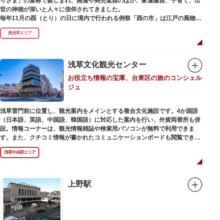
りさま」の愛称で親しまれ、開運や商売繁昌のほか、家運隆昌、子育て、出
世の神徳が深いと人々に信仰されてきました。
毎年11月の酉（とり）の日に境内で行われる例祭「酉の市」は江戸の風物詩
として有名。福をかきこむと言われる熊手をはじめ八ツ頭芋、お多福の面な
奥浅草エリア
ど、色とりどりの縁起物を買い求める人たちで賑わいます。樋口一葉の代表
作『たけくらべ』や他の文学作品にもこの酉の市が数多く登場することか
ら、いかに地域に根付いた催し物だったかが伺い知れます。
浅草文化観光センター
なでる場所によって異なるご利益を授かるといわれる「なでおかめ」も人
お役立ち情報の宝庫、台東区の旅のコンシェル
気。ふっくらとした優しい顔立ちのおかめは「お多福」とも言われ、福が多
ジュ
く幸せを招く女性の象徴という事から長年親しまれる縁起物です。
ご祭神としては天日鷲命（あめのひわしのみこと）と日本武尊（やまとたけ
浅草雷門前に位置し、観光案内をメインとする複合文化施設です。4か国語
るのみこと）の他、浅草名所七福神のひとつとしても知られ、寿老人が祀ら
（日本語、英語、中国語、韓国語）に対応した案内を行い、外貨両替所も併
れています。
設。情報コーナーは、観光情報雑誌や検索用パソコンが無料で利用できま
す。また、クチコミ情報が書かれたコミュニケーションボードも閲覧できる
ので、とっておきの旅のヒントを得られるかも。多目的スペースでは、映像
浅草中央部エリア
を活用し台東区のみどころやイベント、歴史、文化を紹介。通常、イスが配
備されているので休憩場所としても利用できます。
ここを訪れたなら、8階の展望テラスも必見です。雷門から浅草寺へと続く
仲見世や、隅田川や東京スカイツリーも一望できるビュースポットとなって
上野駅
います。
浅草の街並みに溶け込む平屋を重ねたようなおしゃれな外観は、日本を代表
する建築家・隈研吾氏によるデザイン。木の温もりあふれる空間は、初めて