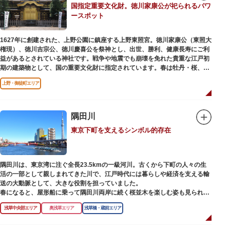
国指定重要文化財。徳川家康公が祀られるパワ
【撞球室】
ースポット
当時の日本では非常に珍しいスイスの山小屋風の撞球室（ビリヤード場）
で、洋館から地下道でつながっています。通常は非公開ですが、毎月15日
（10月のみ10/16）に先着順で限定公開されています。
1627年に創建された、上野公園に鎮座する上野東照宮。徳川家康公（東照大
権現）、徳川吉宗公、徳川慶喜公を祭神とし、出世、勝利、健康長寿にご利
【和館大広間】
益があるとされている神社です。戦争や地震でも崩壊を免れた貴重な江戸初
洋館に併置された名棟 梁大河喜十郎の手によるものと伝えられている書院造
期の建築物として、国の重要文化財に指定されています。春は牡丹・桜、秋
りの和館で、当時は550坪に及ぶ洋館を遥かにしのぐ規模でしたが、現在は
は紅葉やダリア展、お正月は初詣や冬ぼたん鑑賞の地として、年間を通して
冠婚葬祭などに使われていた大広間の1棟だけが残っています。
上野・御徒町エリア
国内外からの参拝者で賑わうスポットです。
一度にさまざま建築様式が見られるとあって見ごたえ抜群。大名庭園の形式
贅沢に金箔が使われた豪華絢爛な金色殿（社殿）などの建造物は、三代将
を一部踏襲している広大な庭は、建築様式同様に和洋併置式とされ、「芝
軍・徳川家光公が、日光東照宮までお参りに行けない江戸の人々のために建
隅田川
庭」をもつ近代庭園の初期の形を残しています。江戸時代の石碑や手水鉢、
てられたそう。社殿内部は文化財保護のため通常は非公開ですが、特別公開
庭石などが見られ、煉瓦塀を含めた敷地全体が重要文化財に指定されていま
東京下町を支えるシンボル的存在
が実施されることもあるので、拝観を申し込んでみてはいかがでしょうか。
す。
授与所では、期間・数量限定のお守りや御朱印も授与されているので要チェ
ック。手塚治虫のユニコのお守りなど愛らしいものがありますよ。
隅田川は、東京湾に注ぐ全長23.5kmの一級河川。古くから下町の人々の生
活の一部として親しまれてきた川で、江戸時代には暮らしや経済を支える輸
送の大動脈として、大きな役割を担っていました。
春になると、屋形船に乗って隅田川両岸に続く桜並木を楽しむ姿も見られ、
東京スカイツリーとのコラボレーションも、まさに絵になる光景です。ま
浅草中央部エリア
奥浅草エリア
浅草橋・蔵前エリア
た、毎年7月の最終土曜日に開催される「隅田川花火大会」は、東京の夏の
風物詩になっており、こちらも多くの見物客でにぎわいます。