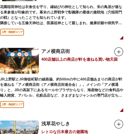
花園稲荷神社は衣食住を守り、縁結びの神社として知られ、朱の鳥居が連な
る東参道が印象的です。幕末の上野戦争で彰義隊の最後の激戦地（穴稲荷門
の戦）となったことでも知られています。
隣接している五條天神社は、医薬祖神として親しまれ、健康祈願や病気平癒
祈願の参拝者が多く、相殿には菅原道真公も祀られています。
上野・御徒町エリア
境内がつながっており、まるでひとつの神社かのように並んで鎮座していま
すが、それぞれ別々の由緒の独立した神社です。どちらの御朱印も五條天神
社の境内にある授与所で頒布されています。
アメ横商店街
参拝は6:00～17:00（御朱印の授与は9:00～17:00）
400店舗以上の商店が軒を連ねる買い物天国
JR上野駅とJR御徒町駅の線路脇、約500mの中に400店舗あまりの商店が軒
を連ねる「アメ横商店街（アメ横商店街連合会）」。メインの「アメ横通
り」と、JRの高架下にあるモールやプラザからなり、海産物などの食料品や
輸入雑貨、アパレル、化粧品店など、さまざまなジャンルの専門店が立ち並
んでいます。活気ある呼び込みが飛び交うなかで、店員さんとの会話も楽し
上野・御徒町エリア
みながら目玉商品や特価品を探せるのが魅力のひとつ。年末の叩き売りは風
物詩にもなっています。
アメ横のはじまりは、物資が底をついた第二次世界大戦後にできた闇市。多
浅草花やしき
くの闇市が的屋の仕切りであったのに対して、アメ横は満州からの復員兵が
レトロな日本最古の遊園地
共同体となり連合会を結成。出店を統制し、商店街が形成されました。