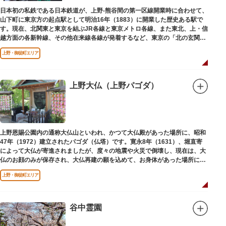
日本を訪れる海外ツーリストにも優しい印象を与えています。
日本初の私鉄である日本鉄道が、上野-熊谷間の第一区線開業時に合わせて、
山下町に東京方の起点駅として明治16年（1883）に開業した歴史ある駅で
す。現在、北関東と東京を結ぶJR各線と東京メトロ各線、また東北、上・信
越方面の各新幹線、その他在来線各線が発着するなど、東京の「北の玄関
口」として機能しています。
上野・御徒町エリア
上野大仏（上野パゴダ）
上野恩賜公園内の通称大仏山といわれ、かつて大仏殿があった場所に、昭和
47年（1972）建立されたパゴダ（仏塔）です。寛永8年（1631）、堀直寄
によって大仏が寄進されましたが、度々の地震や火災で倒壊し、現在は、大
仏のお顔のみが保存され、大仏再建の願を込めて、お身体があった場所にパ
ゴダが建てられました。
上野・御徒町エリア
谷中霊園