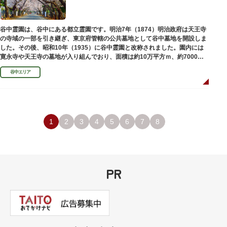
谷中霊園は、谷中にある都立霊園です。明治7年（1874）明治政府は天王寺
の寺域の一部を引き継ぎ、東京府管轄の公共墓地として谷中墓地を開設しま
した。その後、昭和10年（1935）に谷中霊園と改称されました。園内には
寛永寺や天王寺の墓地が入り組んでおり、面積は約10万平方ｍ、約7000基
の墓が並んでいます。園内を通る「さくら通り」は桜の名所となっていま
谷中エリア
す。
1
2
3
4
5
6
7
8
PR