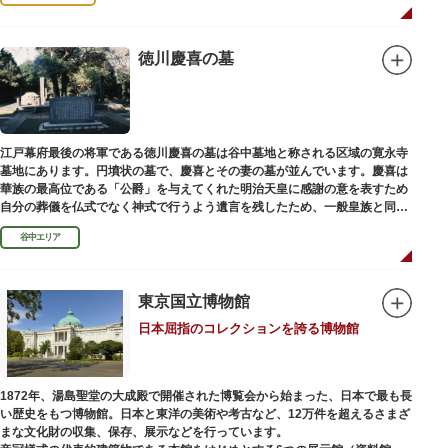
徳川慶喜の墓
江戸幕府最後の将軍である徳川慶喜の墓は谷中墓地と称される区域の寛永寺
墓地にあります。円墳状の墓で、慶喜とその妻の墓が並んでいます。慶喜は
華族の最高位である「公爵」を与えてくれた明治天皇に感謝の意を表すため
自分の葬儀を仏式でなく神式で行うよう遺言を残したため、一般皇族と同じ
ような円墳が建てられました。
谷中エリア
東京国立博物館
日本屈指のコレクションを誇る博物館
1872年、湯島聖堂の大成殿で開催された博覧会から始まった、日本で最も長
い歴史をもつ博物館。日本と東洋の美術や考古など、12万件を超えるさまざ
まな文化財の収集、保存、展示などを行っています。