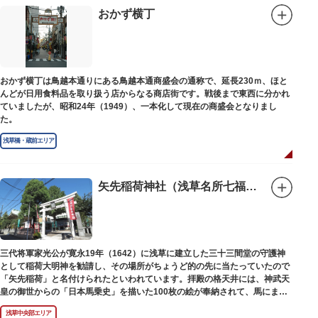
おかず横丁
おかず横丁は鳥越本通りにある鳥越本通商盛会の通称で、延長230ｍ、ほと
んどが日用食料品を取り扱う店からなる商店街です。戦後まで東西に分かれ
ていましたが、昭和24年（1949）、一本化して現在の商盛会となりまし
た。
浅草橋・蔵前エリア
矢先稲荷神社（浅草名所七福神 福禄寿）
三代将軍家光公が寛永19年（1642）に浅草に建立した三十三間堂の守護神
として稲荷大明神を勧請し、その場所がちょうど的の先に当たっていたので
「矢先稲荷」と名付けられたといわれています。拝殿の格天井には、神武天
皇の御世からの「日本馬乗史」を描いた100枚の絵が奉納されて、馬にまつ
わる歴史が一目瞭然に理解できます。
浅草中央部エリア