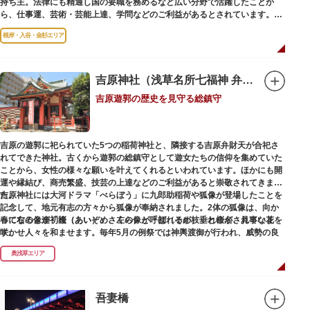
持ち主。法律にも精通し国の要職を務めるなど広い分野で活躍したことか
をもった店舗が集結しています。
ら、仕事運、芸術・芸能上達、学問などのご利益があるとされています。
根岸・入谷・金杉エリア
境内には、国の重要有形民俗文化財であるミニチュアの富士山「富士塚」
や、日本三大に数えられる「庚申塚」、昭和を代表する囲碁棋士・藤沢秀行
氏の功績を顕彰した記念碑など見どころも多数。月毎に趣向を凝らした御朱
印は、うっとりするほど美しいデザインで人気を博しています。
吉原神社（浅草名所七福神 弁財天）
吉原遊郭の歴史を見守る総鎮守
江戸後期には、学問の神様である菅原道真公も回向院より遷され、境内にあ
る末社を含めて15柱もの神様が祀られています。俳優の渥美清が願をかけた
神社としても知られ、映画「男はつらいよ」で寅さんが首にかけているお守
りは、ここ小野照崎神社のものです。
吉原の遊郭に祀られていた5つの稲荷神社と、隣接する吉原弁財天が合祀さ
れてできた神社。古くから遊郭の総鎮守として遊女たちの信仰を集めていた
ことから、女性の様々な願いを叶えてくれるといわれています。ほかにも開
運や縁結び、商売繁盛、技芸の上達などのご利益があると崇敬されてきまし
た。
吉原神社には大河ドラマ「べらぼう」に九郎助稲荷や狐像が登場したことを
記念して、地元有志の方々から狐像が奉納されました。2体の狐像は、向か
春になると逢初桜（あいぞめさくら）と呼ばれるが枝垂れ桜が、見事な花を
って右の像が「逢（あい）」、左の像が「初（そめ）」と命名されていま
咲かせ人々を和ませます。毎年5月の例祭では神輿渡御が行われ、威勢の良
す。
い掛け声とともに各町は活気にあふれます。
奥浅草エリア
吉原弁財天は浅草名所七福神の一社・弁財天にあたり、七福神に関する授与
も年間を通して行われています。
吾妻橋