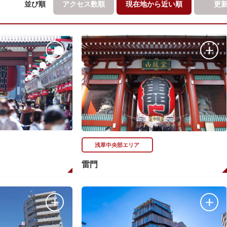
並び順
アクセス数順
現在地から
近い順
更
浅草中央部エリア
雷門