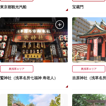
東京都観光汽船
宝蔵門
奥浅草エリア
奥浅草エリア
鷲神社（浅草名所七福神 寿老人）
吉原神社（浅草名所