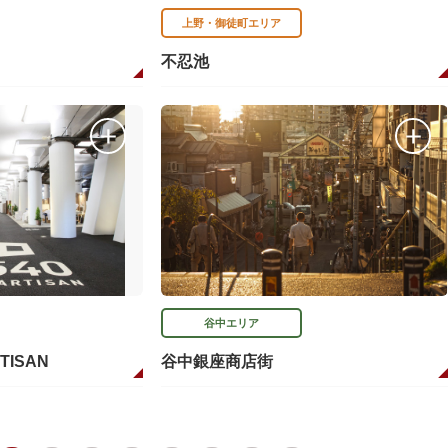
上野・御徒町エリア
不忍池
谷中エリア
RTISAN
谷中銀座商店街