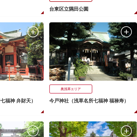
台東区立隅田公園
奥浅草エリア
七福神 弁財天）
今戸神社（浅草名所七福神 福禄寿）