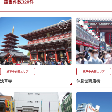
該当件数320件
浅草中央部エリア
浅草中央部エリア
浅草寺
仲見世商店街