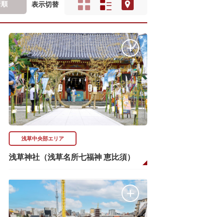
新順
表示切替
浅草中央部エリア
浅草神社（浅草名所七福神 恵比須）