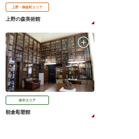
上野・御徒町エリア
上野の森美術館
谷中エリア
朝倉彫塑館