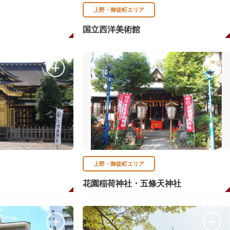
上野・御徒町エリア
国立西洋美術館
上野・御徒町エリア
花園稲荷神社・五條天神社