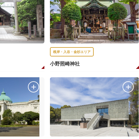
根岸・入谷・金杉エリア
小野照崎神社