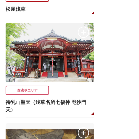
松屋浅草
奥浅草エリア
待乳山聖天（浅草名所七福神 毘沙門
天）