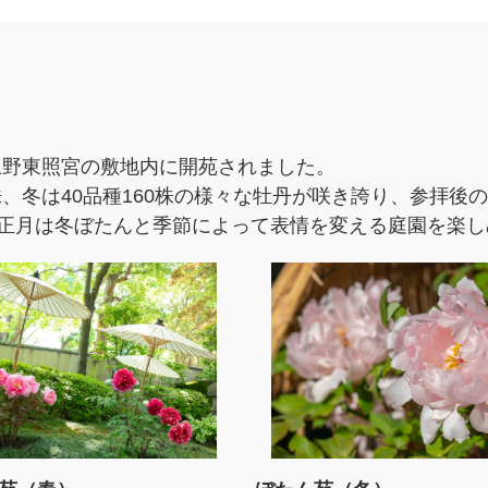
し上野東照宮の敷地内に開苑されました。
0株、冬は40品種160株の様々な牡丹が咲き誇り、参拝
正月は冬ぼたんと季節によって表情を変える庭園を楽し