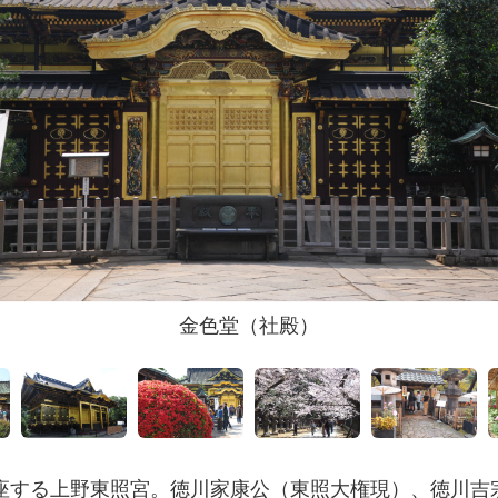
金色堂（社殿）
鎮座する上野東照宮。徳川家康公（東照大権現）、徳川