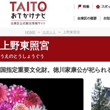
特集
スポ
台東区の概要
お知
HOME
スポット
上野東照宮
上野東照宮
うえのとうしょうぐう
国指定重要文化財。徳川家康公が祀られ