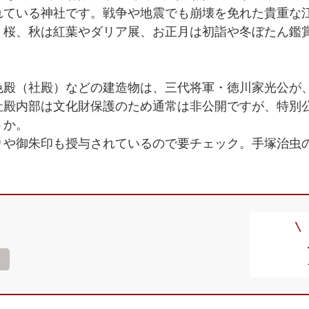
れている神社です。戦争や地震でも崩壊を免れた貴重な
・桜、秋は紅葉やダリア展、お正月は初詣や冬ぼたん鑑
色殿（社殿）などの建造物は、三代将軍・徳川家光公が
社殿内部は文化財保護のため通常は非公開ですが、特別
うか。
りや御朱印も授与されているので要チェック。手塚治虫