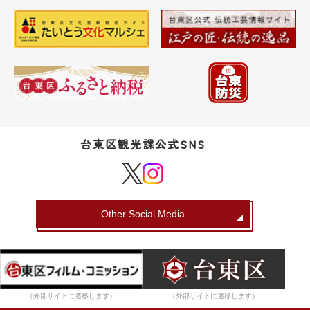
台東区観光課公式SNS
Other Social Media
（外部サイトに遷移します）
（外部サイトに遷移します）