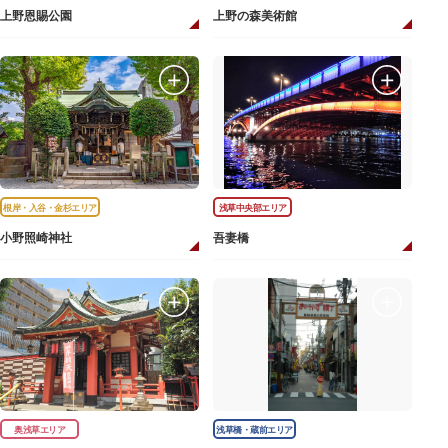
上野恩賜公園
上野の森美術館
根岸・入谷・金杉エリア
浅草中央部エリア
小野照崎神社
吾妻橋
奥浅草エリア
浅草橋・蔵前エリア