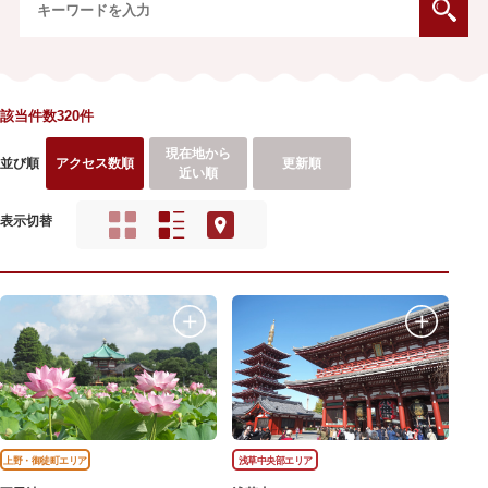
該当件数320件
現在地から
並び順
アクセス数順
更新順
近い順
表示切替
上野・御徒町エリア
浅草中央部エリア