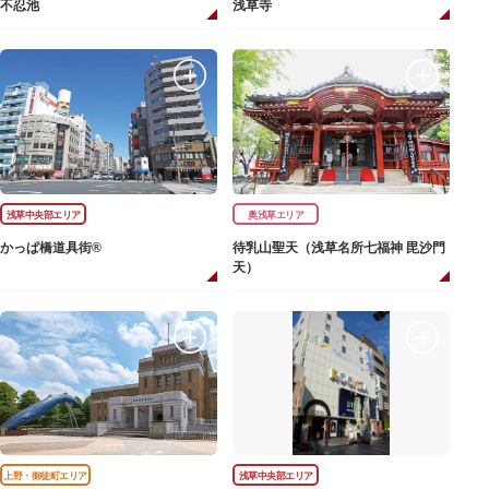
不忍池
浅草寺
浅草中央部エリア
奥浅草エリア
かっぱ橋道具街®
待乳山聖天（浅草名所七福神 毘沙門
天）
上野・御徒町エリア
浅草中央部エリア