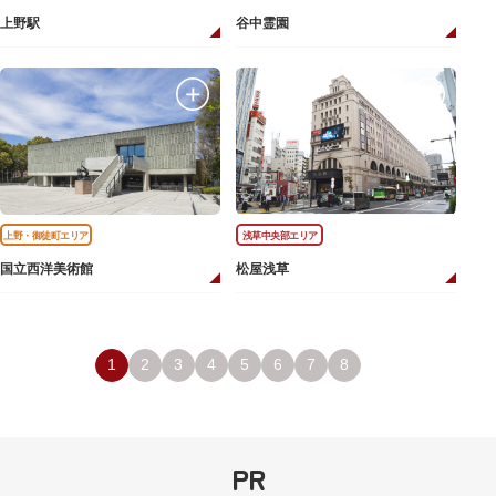
上野駅
谷中霊園
上野・御徒町エリア
浅草中央部エリア
国立西洋美術館
松屋浅草
1
2
3
4
5
6
7
8
PR