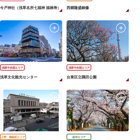
今戸神社（浅草名所七福神 福禄寿）
西郷隆盛銅像
浅草中央部エリア
浅草中央部エリア
浅草文化観光センター
台東区立隅田公園
上野・御徒町エリア
谷中エリア