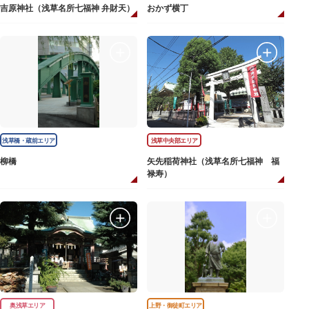
吉原神社（浅草名所七福神 弁財天）
おかず横丁
浅草橋・蔵前エリア
浅草中央部エリア
柳橋
矢先稲荷神社（浅草名所七福神 福
禄寿）
奥浅草エリア
上野・御徒町エリア