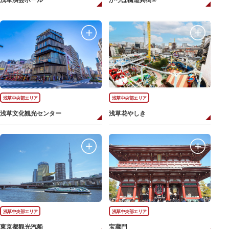
浅草演芸ホール
かっぱ橋道具街®
浅草中央部エリア
浅草中央部エリア
浅草文化観光センター
浅草花やしき
浅草中央部エリア
浅草中央部エリア
東京都観光汽船
宝蔵門