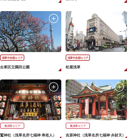
浅草中央部エリア
浅草中央部エリア
台東区立隅田公園
松屋浅草
奥浅草エリア
奥浅草エリア
鷲神社（浅草名所七福神 寿老人）
吉原神社（浅草名所七福神 弁財天）