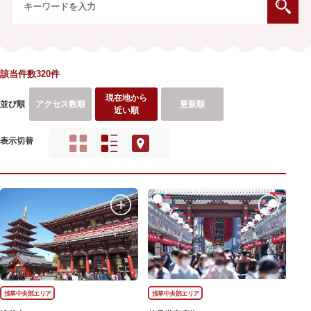
該当件数320件
現在地から
並び順
アクセス数順
更新順
近い順
表示切替
浅草中央部エリア
浅草中央部エリア