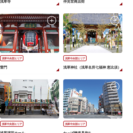
浅草寺
仲見世商店街
浅草中央部エリア
浅草中央部エリア
雷門
浅草神社（浅草名所七福神 恵比須）
浅草中央部エリア
浅草中央部エリア