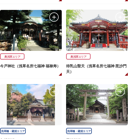
奥浅草エリア
奥浅草エリア
今戸神社（浅草名所七福神 福禄寿）
待乳山聖天（浅草名所七福神 毘沙門
天）
浅草橋・蔵前エリア
浅草橋・蔵前エリア