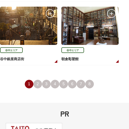
谷中エリア
谷中エリア
谷中銀座商店街
朝倉彫塑館
1
2
3
4
5
6
7
8
PR