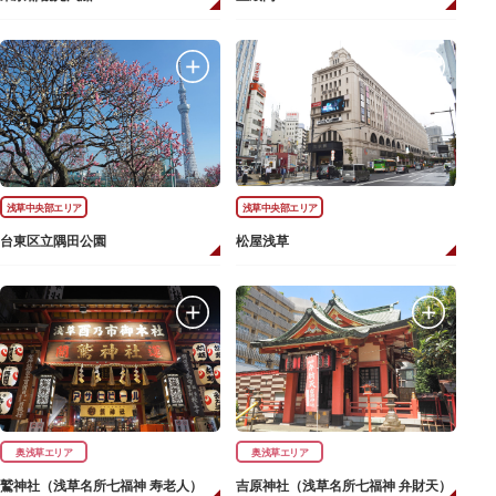
浅草中央部エリア
浅草中央部エリア
台東区立隅田公園
松屋浅草
奥浅草エリア
奥浅草エリア
鷲神社（浅草名所七福神 寿老人）
吉原神社（浅草名所七福神 弁財天）