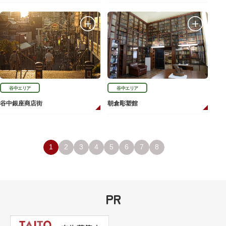
谷中エリア
谷中エリア
谷中銀座商店街
朝倉彫塑館
1
2
3
4
5
6
7
8
PR