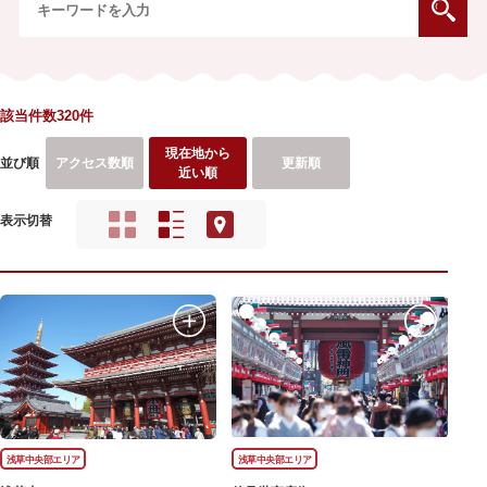
該当件数320件
現在地から
並び順
アクセス数順
更新順
近い順
表示切替
浅草中央部エリア
浅草中央部エリア