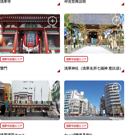
浅草寺
仲見世商店街
浅草中央部エリア
浅草中央部エリア
雷門
浅草神社（浅草名所七福神 恵比須）
浅草中央部エリア
浅草中央部エリア