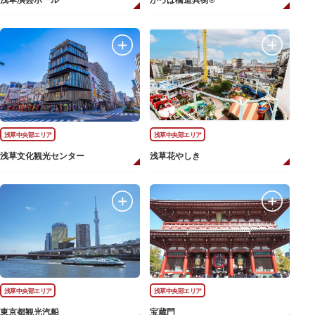
浅草演芸ホール
かっぱ橋道具街®
浅草中央部エリア
浅草中央部エリア
浅草文化観光センター
浅草花やしき
浅草中央部エリア
浅草中央部エリア
東京都観光汽船
宝蔵門