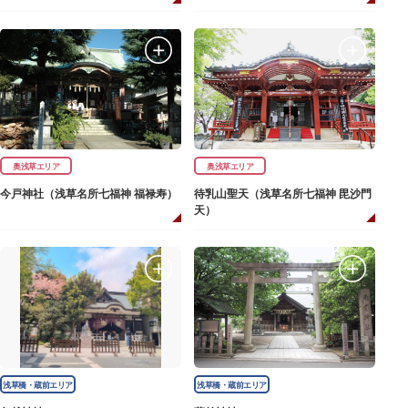
奥浅草エリア
奥浅草エリア
今戸神社（浅草名所七福神 福禄寿）
待乳山聖天（浅草名所七福神 毘沙門
天）
浅草橋・蔵前エリア
浅草橋・蔵前エリア