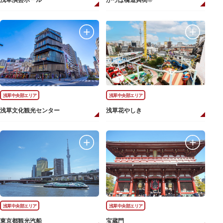
浅草演芸ホール
かっぱ橋道具街®
浅草中央部エリア
浅草中央部エリア
浅草文化観光センター
浅草花やしき
浅草中央部エリア
浅草中央部エリア
東京都観光汽船
宝蔵門