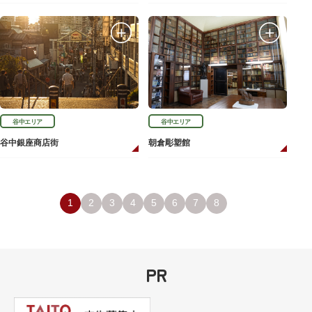
谷中エリア
谷中エリア
谷中銀座商店街
朝倉彫塑館
1
2
3
4
5
6
7
8
PR