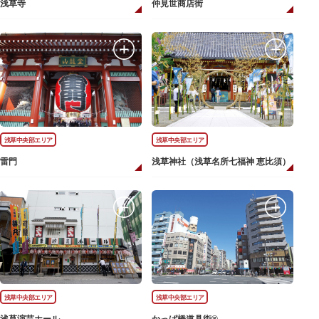
浅草寺
仲見世商店街
浅草中央部エリア
浅草中央部エリア
雷門
浅草神社（浅草名所七福神 恵比須）
浅草中央部エリア
浅草中央部エリア