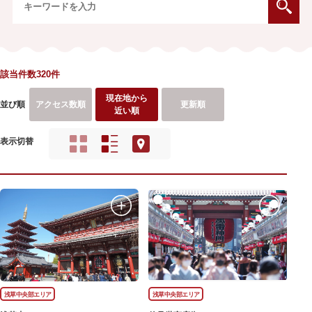
該当件数320件
現在地から
並び順
アクセス数順
更新順
近い順
表示切替
浅草中央部エリア
浅草中央部エリア