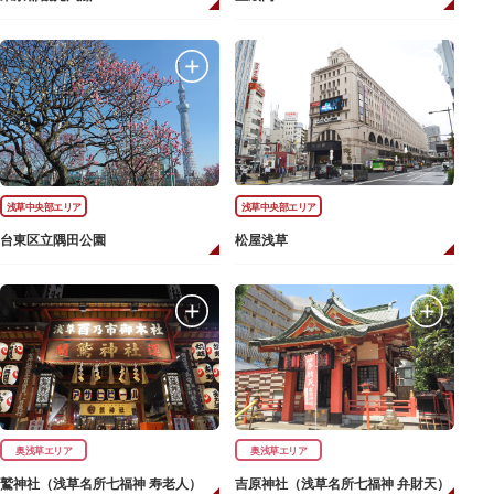
浅草中央部エリア
浅草中央部エリア
台東区立隅田公園
松屋浅草
奥浅草エリア
奥浅草エリア
鷲神社（浅草名所七福神 寿老人）
吉原神社（浅草名所七福神 弁財天）