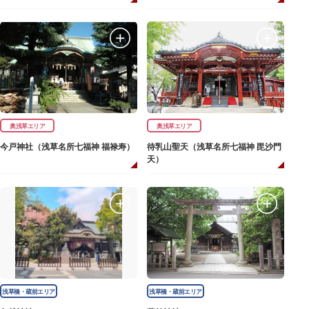
奥浅草エリア
奥浅草エリア
今戸神社（浅草名所七福神 福禄寿）
待乳山聖天（浅草名所七福神 毘沙門
天）
浅草橋・蔵前エリア
浅草橋・蔵前エリア