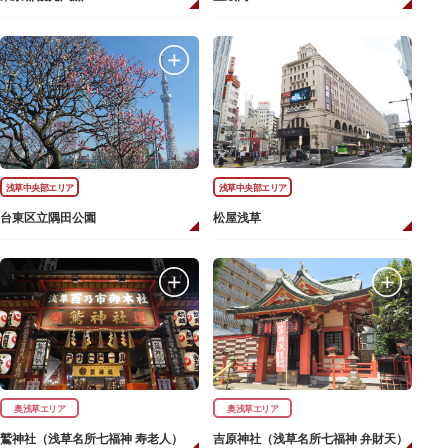
浅草中央部エリア
浅草中央部エリア
台東区立隅田公園
松屋浅草
奥浅草エリア
奥浅草エリア
鷲神社（浅草名所七福神 寿老人）
吉原神社（浅草名所七福神 弁財天）