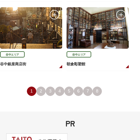
谷中エリア
谷中エリア
谷中銀座商店街
朝倉彫塑館
1
2
3
4
5
6
7
8
PR