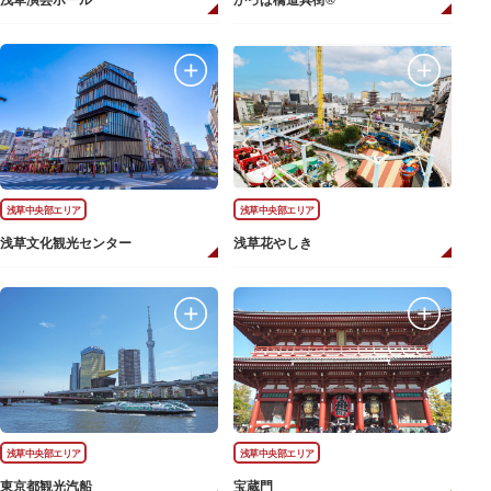
浅草演芸ホール
かっぱ橋道具街®
浅草中央部エリア
浅草中央部エリア
浅草文化観光センター
浅草花やしき
浅草中央部エリア
浅草中央部エリア
東京都観光汽船
宝蔵門