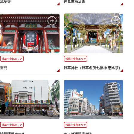
浅草寺
仲見世商店街
浅草中央部エリア
浅草中央部エリア
雷門
浅草神社（浅草名所七福神 恵比須）
浅草中央部エリア
浅草中央部エリア