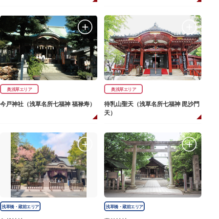
奥浅草エリア
奥浅草エリア
今戸神社（浅草名所七福神 福禄寿）
待乳山聖天（浅草名所七福神 毘沙門
天）
浅草橋・蔵前エリア
浅草橋・蔵前エリア