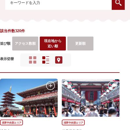
該当件数320件
現在地から
並び順
アクセス数順
更新順
近い順
表示切替
浅草中央部エリア
浅草中央部エリア