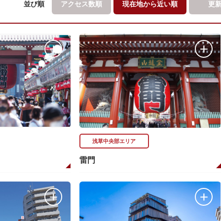
並び順
アクセス数順
現在地から
近い順
更
浅草中央部エリア
雷門