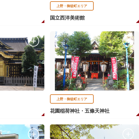
上野・御徒町エリア
国立西洋美術館
上野・御徒町エリア
花園稲荷神社・五條天神社