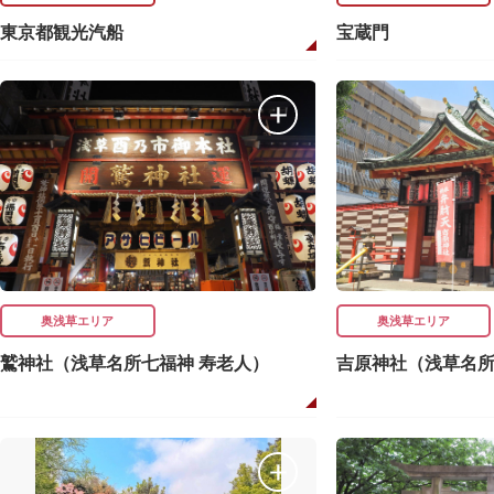
東京都観光汽船
宝蔵門
奥浅草エリア
奥浅草エリア
鷲神社（浅草名所七福神 寿老人）
吉原神社（浅草名所