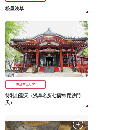
松屋浅草
奥浅草エリア
待乳山聖天（浅草名所七福神 毘沙門
天）