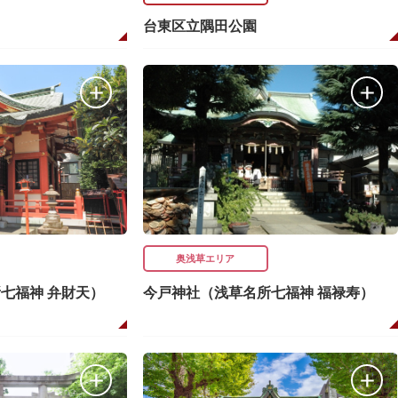
台東区立隅田公園
奥浅草エリア
七福神 弁財天）
今戸神社（浅草名所七福神 福禄寿）