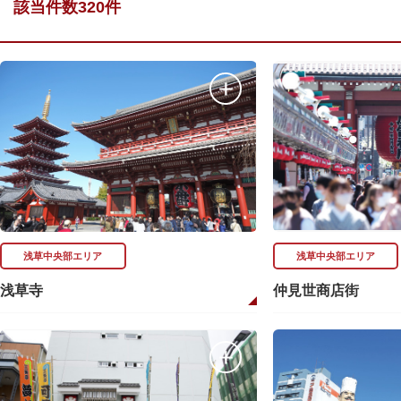
該当件数320件
浅草中央部エリア
浅草中央部エリア
浅草寺
仲見世商店街