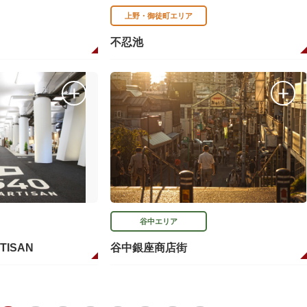
上野・御徒町エリア
不忍池
谷中エリア
RTISAN
谷中銀座商店街