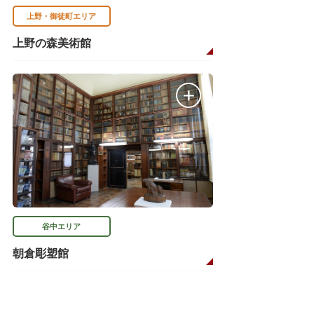
上野・御徒町エリア
上野の森美術館
谷中エリア
朝倉彫塑館