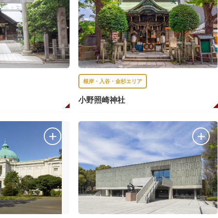
根岸・入谷・金杉エリア
小野照崎神社