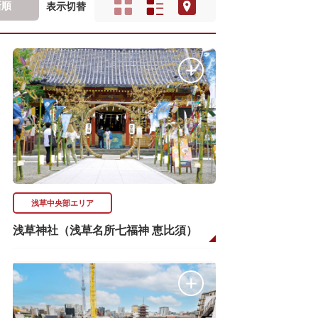
新順
表示切替
浅草中央部エリア
浅草神社（浅草名所七福神 恵比須）