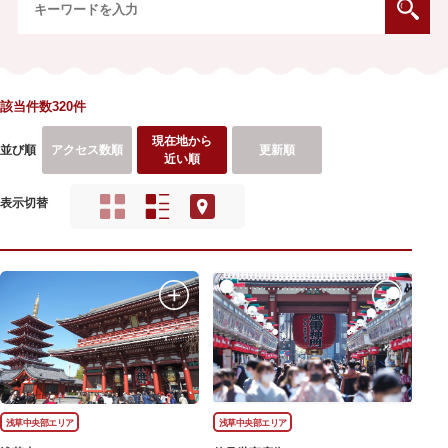
該当件数320件
現在地から
並び順
アクセス数順
更新順
近い順
表示切替
浅草中央部エリア
浅草中央部エリア