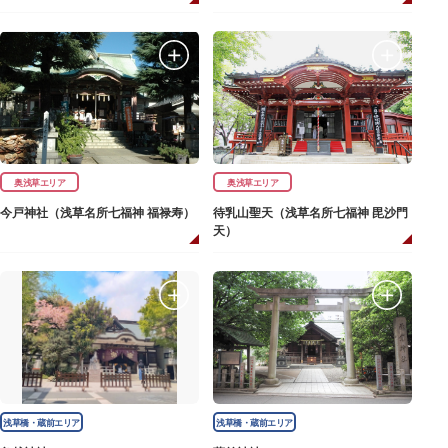
奥浅草エリア
奥浅草エリア
今戸神社（浅草名所七福神 福禄寿）
待乳山聖天（浅草名所七福神 毘沙門
天）
浅草橋・蔵前エリア
浅草橋・蔵前エリア