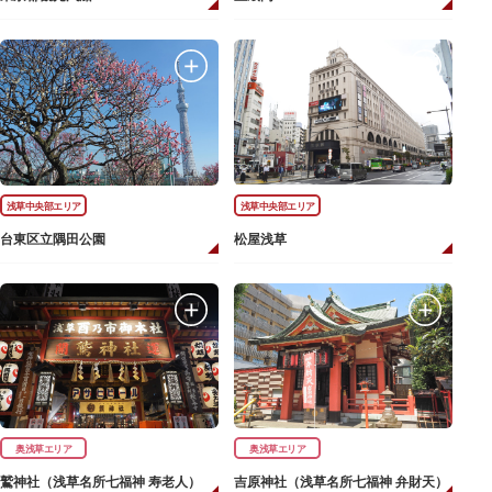
浅草中央部エリア
浅草中央部エリア
台東区立隅田公園
松屋浅草
奥浅草エリア
奥浅草エリア
鷲神社（浅草名所七福神 寿老人）
吉原神社（浅草名所七福神 弁財天）