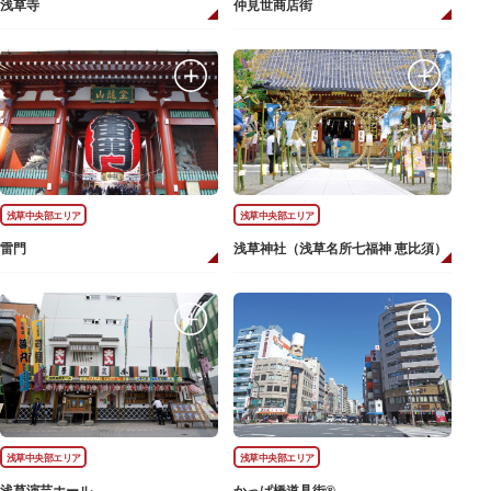
浅草寺
仲見世商店街
浅草中央部エリア
浅草中央部エリア
雷門
浅草神社（浅草名所七福神 恵比須）
浅草中央部エリア
浅草中央部エリア