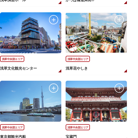
浅草演芸ホール
かっぱ橋道具街®
浅草中央部エリア
浅草中央部エリア
浅草文化観光センター
浅草花やしき
浅草中央部エリア
浅草中央部エリア
東京都観光汽船
宝蔵門