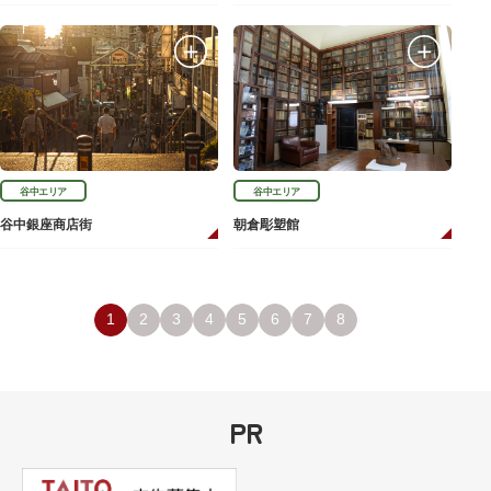
谷中エリア
谷中エリア
谷中銀座商店街
朝倉彫塑館
1
2
3
4
5
6
7
8
PR