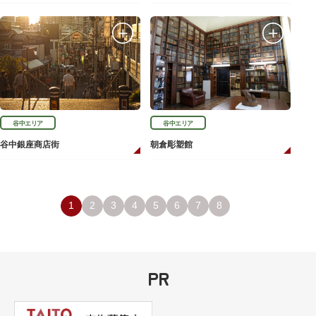
谷中エリア
谷中エリア
谷中銀座商店街
朝倉彫塑館
1
2
3
4
5
6
7
8
PR