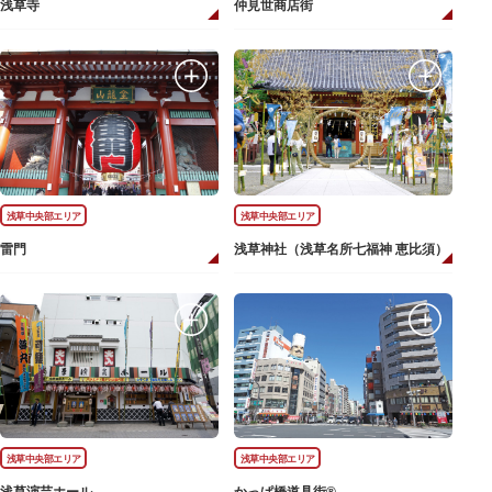
浅草寺
仲見世商店街
浅草中央部エリア
浅草中央部エリア
雷門
浅草神社（浅草名所七福神 恵比須）
浅草中央部エリア
浅草中央部エリア