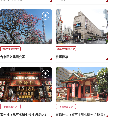
浅草中央部エリア
浅草中央部エリア
台東区立隅田公園
松屋浅草
奥浅草エリア
奥浅草エリア
鷲神社（浅草名所七福神 寿老人）
吉原神社（浅草名所七福神 弁財天）