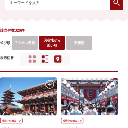
該当件数320件
現在地から
並び順
アクセス数順
更新順
近い順
表示切替
浅草中央部エリア
浅草中央部エリア