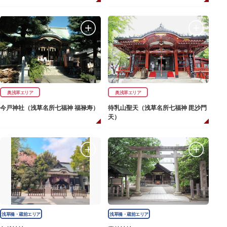
奥浅草エリア
奥浅草エリア
今戸神社（浅草名所七福神 福禄寿）
待乳山聖天（浅草名所七福神 毘沙門
天）
浅草橋・蔵前エリア
浅草橋・蔵前エリア