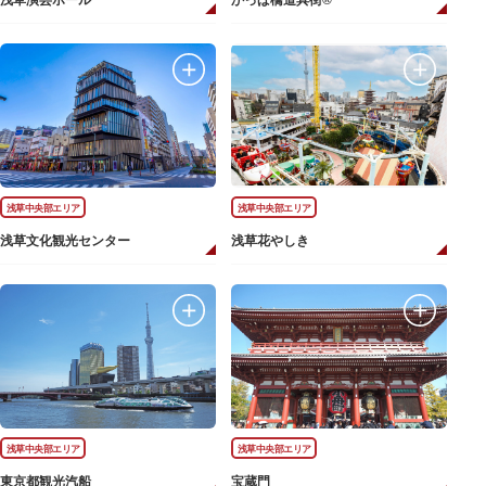
浅草演芸ホール
かっぱ橋道具街®
浅草中央部エリア
浅草中央部エリア
浅草文化観光センター
浅草花やしき
浅草中央部エリア
浅草中央部エリア
東京都観光汽船
宝蔵門