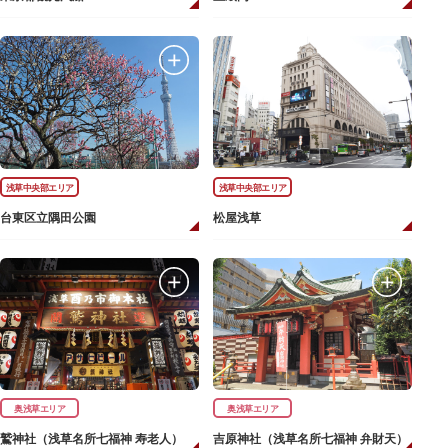
浅草中央部エリア
浅草中央部エリア
台東区立隅田公園
松屋浅草
奥浅草エリア
奥浅草エリア
鷲神社（浅草名所七福神 寿老人）
吉原神社（浅草名所七福神 弁財天）