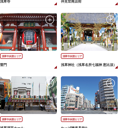
浅草寺
仲見世商店街
浅草中央部エリア
浅草中央部エリア
雷門
浅草神社（浅草名所七福神 恵比須）
浅草中央部エリア
浅草中央部エリア