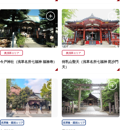
奥浅草エリア
奥浅草エリア
今戸神社（浅草名所七福神 福禄寿）
待乳山聖天（浅草名所七福神 毘沙門
天）
浅草橋・蔵前エリア
浅草橋・蔵前エリア