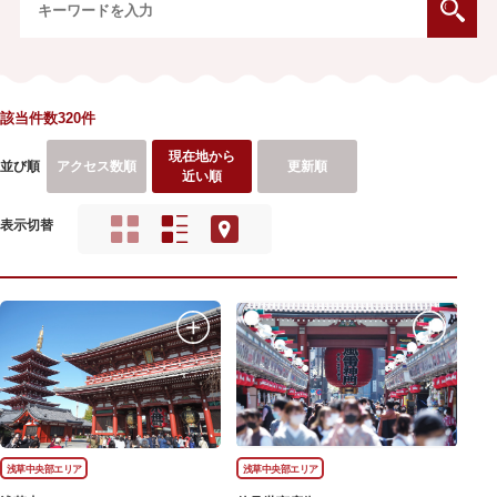
該当件数320件
現在地から
並び順
アクセス数順
更新順
近い順
表示切替
浅草中央部エリア
浅草中央部エリア