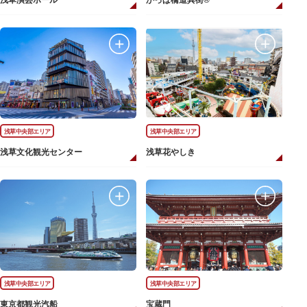
浅草演芸ホール
かっぱ橋道具街®
浅草中央部エリア
浅草中央部エリア
浅草文化観光センター
浅草花やしき
浅草中央部エリア
浅草中央部エリア
東京都観光汽船
宝蔵門