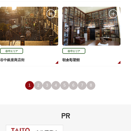
谷中エリア
谷中エリア
谷中銀座商店街
朝倉彫塑館
1
2
3
4
5
6
7
8
PR