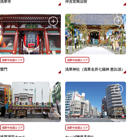
浅草寺
仲見世商店街
浅草中央部エリア
浅草中央部エリア
雷門
浅草神社（浅草名所七福神 恵比須）
浅草中央部エリア
浅草中央部エリア