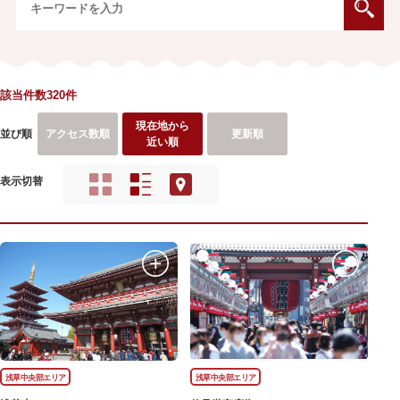
該当件数320件
現在地から
並び順
アクセス数順
更新順
近い順
表示切替
浅草中央部エリア
浅草中央部エリア