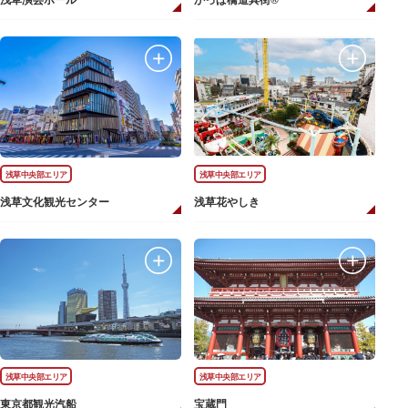
浅草演芸ホール
かっぱ橋道具街®
浅草中央部エリア
浅草中央部エリア
浅草文化観光センター
浅草花やしき
浅草中央部エリア
浅草中央部エリア
東京都観光汽船
宝蔵門