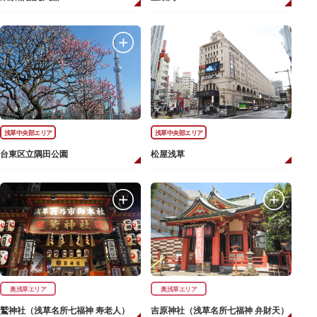
浅草中央部エリア
浅草中央部エリア
台東区立隅田公園
松屋浅草
奥浅草エリア
奥浅草エリア
鷲神社（浅草名所七福神 寿老人）
吉原神社（浅草名所七福神 弁財天）