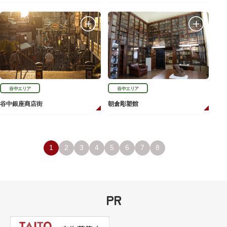
谷中エリア
谷中エリア
谷中銀座商店街
朝倉彫塑館
1
2
3
4
5
6
7
8
PR