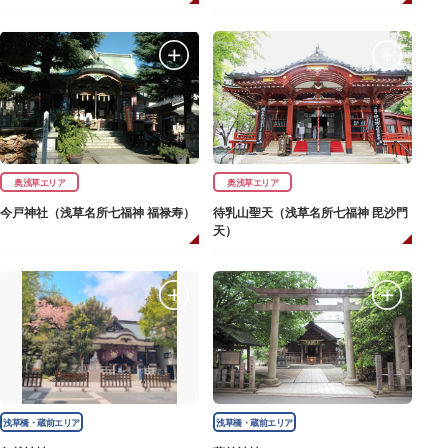
奥浅草エリア
奥浅草エリア
今戸神社（浅草名所七福神 福禄寿）
待乳山聖天（浅草名所七福神 毘沙門
天）
浅草橋・蔵前エリア
浅草橋・蔵前エリア