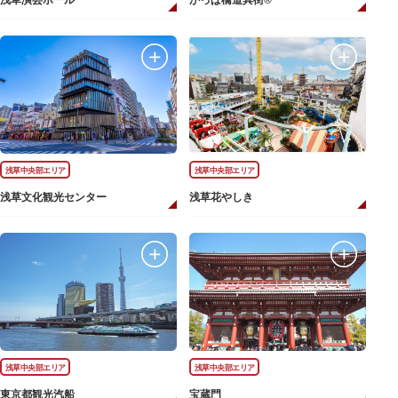
浅草演芸ホール
かっぱ橋道具街®
浅草中央部エリア
浅草中央部エリア
浅草文化観光センター
浅草花やしき
浅草中央部エリア
浅草中央部エリア
東京都観光汽船
宝蔵門