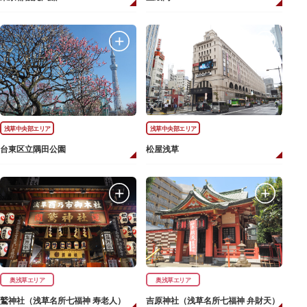
浅草中央部エリア
浅草中央部エリア
台東区立隅田公園
松屋浅草
奥浅草エリア
奥浅草エリア
鷲神社（浅草名所七福神 寿老人）
吉原神社（浅草名所七福神 弁財天）