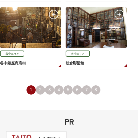
谷中エリア
谷中エリア
谷中銀座商店街
朝倉彫塑館
1
2
3
4
5
6
7
8
PR