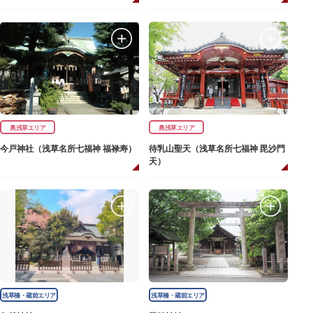
奥浅草エリア
奥浅草エリア
今戸神社（浅草名所七福神 福禄寿）
待乳山聖天（浅草名所七福神 毘沙門
天）
浅草橋・蔵前エリア
浅草橋・蔵前エリア