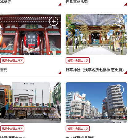
浅草寺
仲見世商店街
浅草中央部エリア
浅草中央部エリア
雷門
浅草神社（浅草名所七福神 恵比須）
浅草中央部エリア
浅草中央部エリア