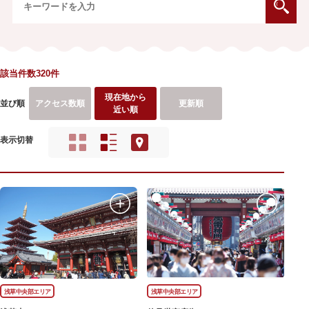
該当件数320件
現在地から
並び順
アクセス数順
更新順
近い順
表示切替
浅草中央部エリア
浅草中央部エリア