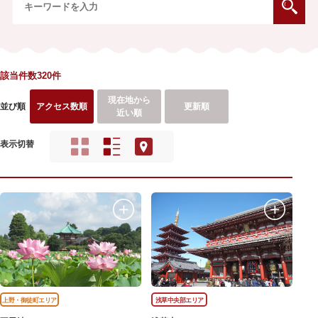
該当件数320件
現在地から
並び順
アクセス数順
更新順
近い順
表示切替
上野・御徒町エリア
浅草中央部エリア