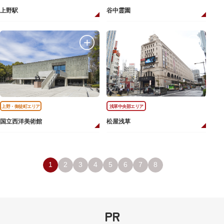
上野駅
谷中霊園
上野・御徒町エリア
浅草中央部エリア
国立西洋美術館
松屋浅草
1
2
3
4
5
6
7
8
PR