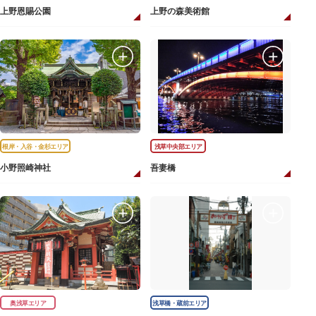
上野恩賜公園
上野の森美術館
根岸・入谷・金杉エリア
浅草中央部エリア
小野照崎神社
吾妻橋
奥浅草エリア
浅草橋・蔵前エリア