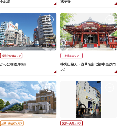
不忍池
浅草寺
浅草中央部エリア
奥浅草エリア
かっぱ橋道具街®
待乳山聖天（浅草名所七福神 毘沙門
天）
上野・御徒町エリア
浅草中央部エリア