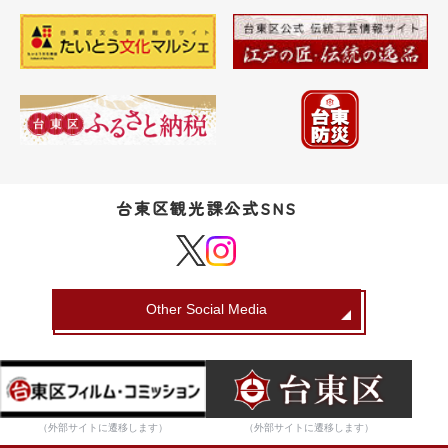
台東区観光課公式SNS
Other Social Media
（外部サイトに遷移します）
（外部サイトに遷移します）