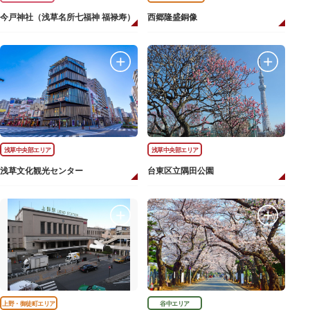
今戸神社（浅草名所七福神 福禄寿）
西郷隆盛銅像
浅草中央部エリア
浅草中央部エリア
浅草文化観光センター
台東区立隅田公園
上野・御徒町エリア
谷中エリア