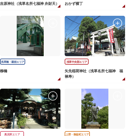
吉原神社（浅草名所七福神 弁財天）
おかず横丁
浅草橋・蔵前エリア
浅草中央部エリア
柳橋
矢先稲荷神社（浅草名所七福神 福
禄寿）
奥浅草エリア
上野・御徒町エリア