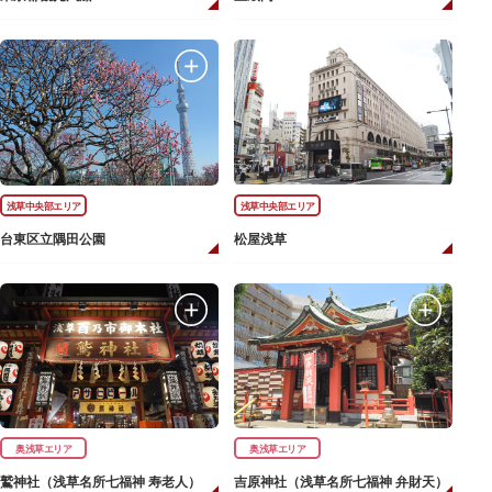
浅草中央部エリア
浅草中央部エリア
台東区立隅田公園
松屋浅草
奥浅草エリア
奥浅草エリア
鷲神社（浅草名所七福神 寿老人）
吉原神社（浅草名所七福神 弁財天）