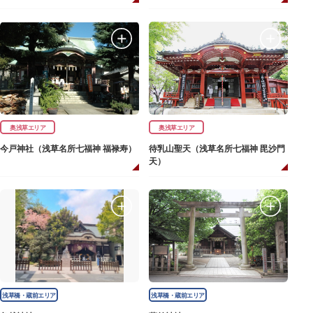
奥浅草エリア
奥浅草エリア
今戸神社（浅草名所七福神 福禄寿）
待乳山聖天（浅草名所七福神 毘沙門
天）
浅草橋・蔵前エリア
浅草橋・蔵前エリア