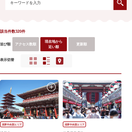
該当件数320件
現在地から
並び順
アクセス数順
更新順
近い順
表示切替
浅草中央部エリア
浅草中央部エリア