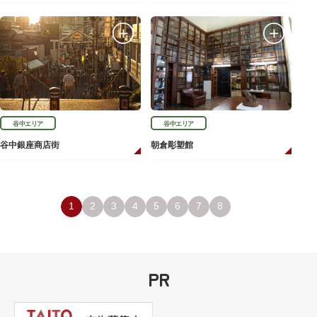
谷中エリア
谷中エリア
谷中銀座商店街
朝倉彫塑館
1
2
3
4
5
6
7
8
PR