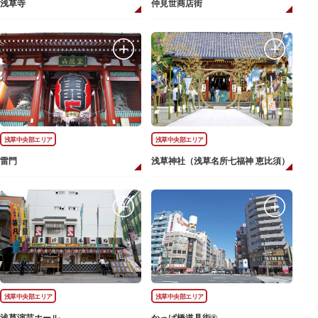
浅草寺
仲見世商店街
浅草中央部エリア
浅草中央部エリア
雷門
浅草神社（浅草名所七福神 恵比須）
浅草中央部エリア
浅草中央部エリア