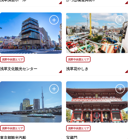
浅草演芸ホール
かっぱ橋道具街®
浅草中央部エリア
浅草中央部エリア
浅草文化観光センター
浅草花やしき
浅草中央部エリア
浅草中央部エリア
東京都観光汽船
宝蔵門