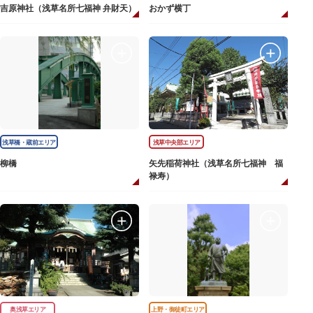
吉原神社（浅草名所七福神 弁財天）
おかず横丁
浅草橋・蔵前エリア
浅草中央部エリア
柳橋
矢先稲荷神社（浅草名所七福神 福
禄寿）
奥浅草エリア
上野・御徒町エリア