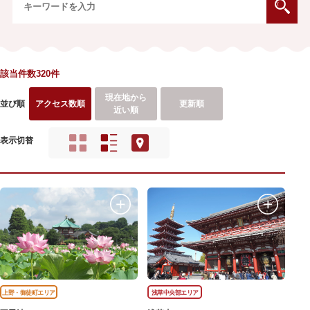
該当件数320件
現在地から
並び順
アクセス数順
更新順
近い順
表示切替
上野・御徒町エリア
浅草中央部エリア