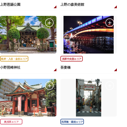
上野恩賜公園
上野の森美術館
根岸・入谷・金杉エリア
浅草中央部エリア
小野照崎神社
吾妻橋
奥浅草エリア
浅草橋・蔵前エリア