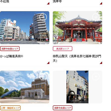
不忍池
浅草寺
浅草中央部エリア
奥浅草エリア
かっぱ橋道具街®
待乳山聖天（浅草名所七福神 毘沙門
天）
上野・御徒町エリア
浅草中央部エリア