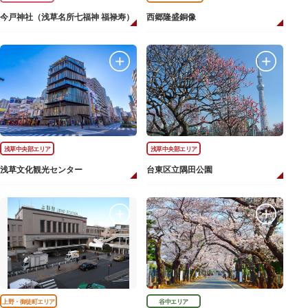
今戸神社（浅草名所七福神 福禄寿）
西郷隆盛銅像
浅草中央部エリア
浅草中央部エリア
浅草文化観光センター
台東区立隅田公園
上野・御徒町エリア
谷中エリア