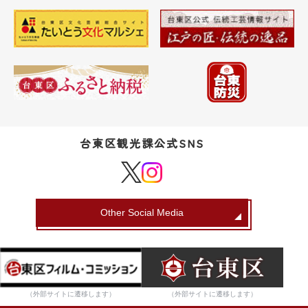
台東区観光課公式SNS
Other Social Media
（外部サイトに遷移します）
（外部サイトに遷移します）