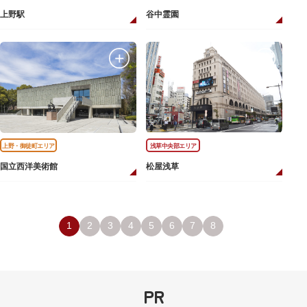
上野駅
谷中霊園
上野・御徒町エリア
浅草中央部エリア
国立西洋美術館
松屋浅草
1
2
3
4
5
6
7
8
PR