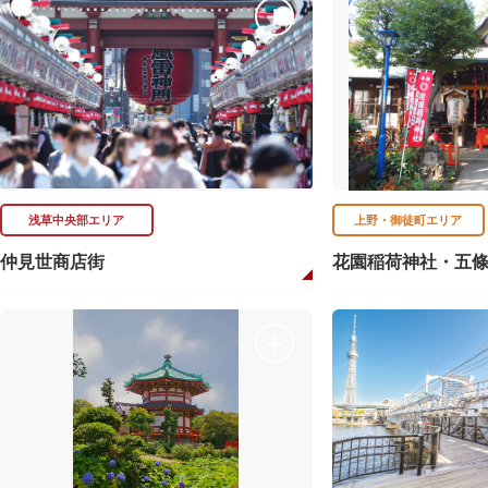
浅草中央部エリア
上野・御徒町エリア
仲見世商店街
花園稲荷神社・五