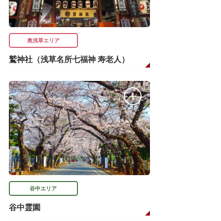
奥浅草エリア
鷲神社（浅草名所七福神 寿老人）
谷中エリア
谷中霊園