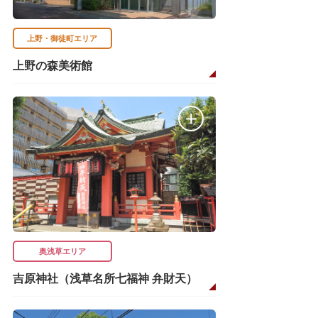
上野・御徒町エリア
上野の森美術館
奥浅草エリア
吉原神社（浅草名所七福神 弁財天）