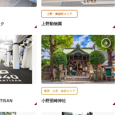
上野・御徒町エリア
ーク
上野動物園
根岸・入谷・金杉エリア
RTISAN
小野照崎神社