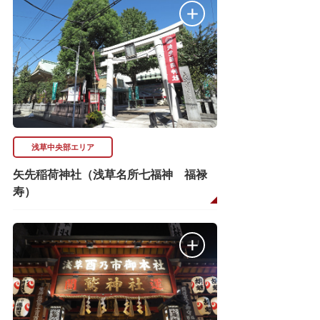
浅草中央部エリア
矢先稲荷神社（浅草名所七福神 福禄
寿）