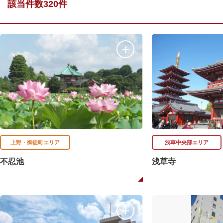
該当件数320件
上野・御徒町エリア
浅草中央部エリア
不忍池
浅草寺