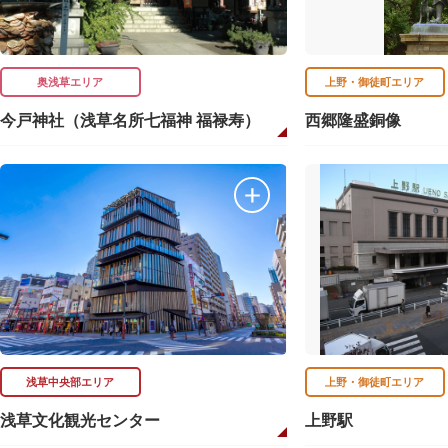
奥浅草エリア
上野・御徒町エリア
今戸神社（浅草名所七福神 福禄寿）
西郷隆盛銅像
浅草中央部エリア
上野・御徒町エリア
浅草文化観光センター
上野駅