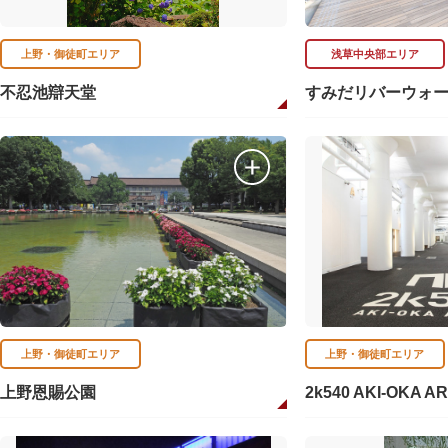
上野・御徒町エリア
浅草中央部エリア
不忍池辯天堂
すみだリバーウォ
上野・御徒町エリア
上野・御徒町エリア
上野恩賜公園
2k540 AKI-OKA A