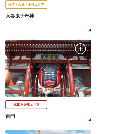
根岸・入谷・金杉エリア
入谷鬼子母神
浅草中央部エリア
雷門