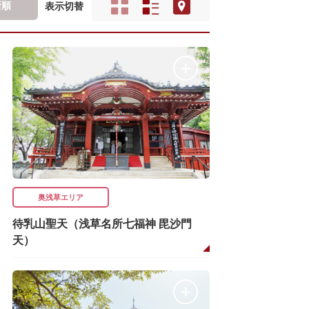
新順
表示切替
奥浅草エリア
待乳山聖天（浅草名所七福神 毘沙門
天）