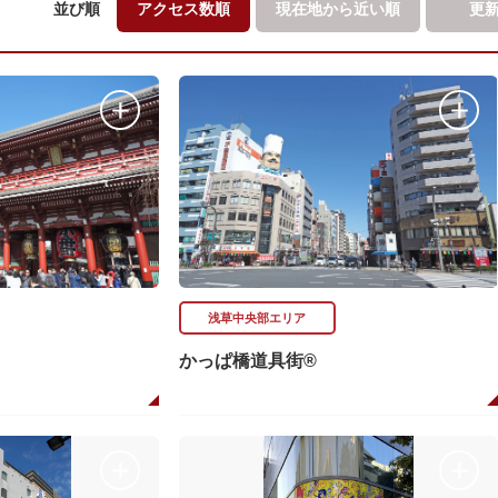
並び順
アクセス数順
現在地から
近い順
更
浅草中央部エリア
かっぱ橋道具街®