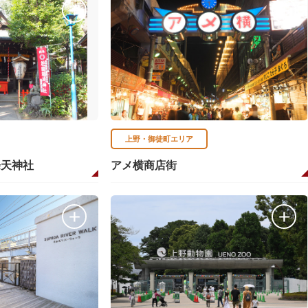
上野・御徒町エリア
條天神社
アメ横商店街