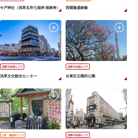
今戸神社（浅草名所七福神 福禄寿）
西郷隆盛銅像
浅草中央部エリア
浅草中央部エリア
浅草文化観光センター
台東区立隅田公園
上野・御徒町エリア
浅草中央部エリア