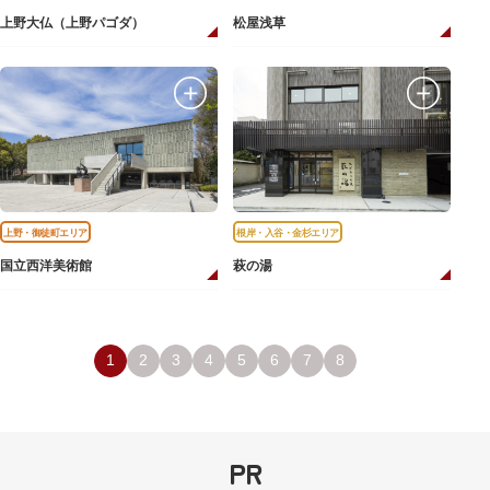
上野大仏（上野パゴダ）
松屋浅草
上野・御徒町エリア
根岸・入谷・金杉エリア
国立西洋美術館
萩の湯
1
2
3
4
5
6
7
8
PR