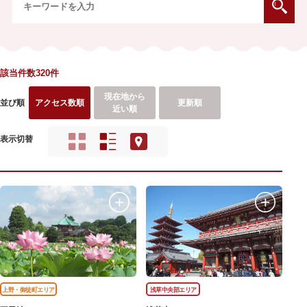
該当件数320件
現在地から
並び順
アクセス数順
更新順
近い順
表示切替
上野・御徒町エリア
浅草中央部エリア