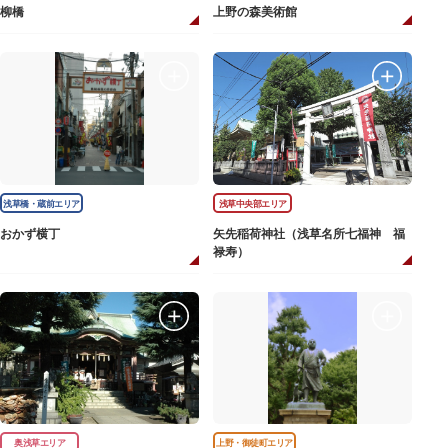
柳橋
上野の森美術館
浅草橋・蔵前エリア
浅草中央部エリア
おかず横丁
矢先稲荷神社（浅草名所七福神 福
禄寿）
奥浅草エリア
上野・御徒町エリア