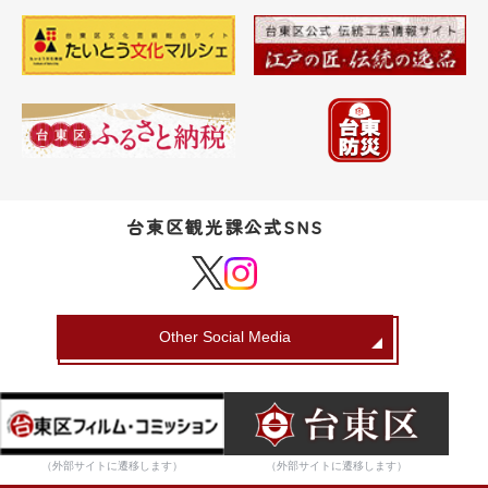
台東区観光課公式SNS
Other Social Media
（外部サイトに遷移します）
（外部サイトに遷移します）