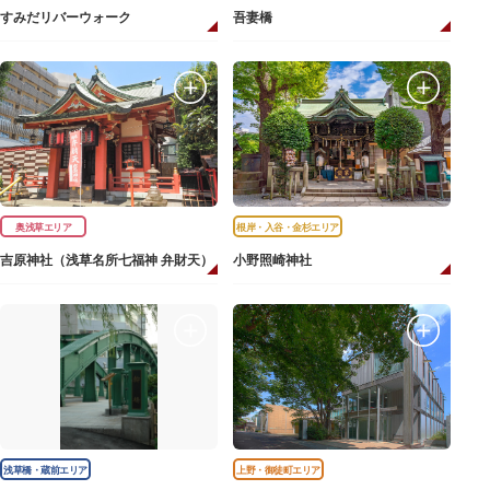
すみだリバーウォーク
吾妻橋
奥浅草エリア
根岸・入谷・金杉エリア
吉原神社（浅草名所七福神 弁財天）
小野照崎神社
浅草橋・蔵前エリア
上野・御徒町エリア