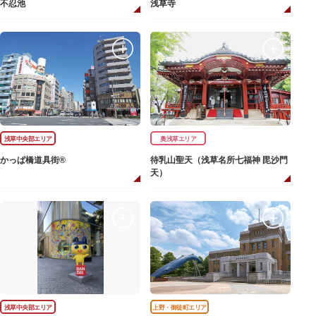
不忍池
浅草寺
浅草中央部エリア
奥浅草エリア
かっぱ橋道具街®
待乳山聖天（浅草名所七福神 毘沙門
天）
浅草中央部エリア
上野・御徒町エリア