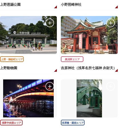
上野恩賜公園
小野照崎神社
上野・御徒町エリア
奥浅草エリア
上野動物園
吉原神社（浅草名所七福神 弁財天）
浅草中央部エリア
浅草橋・蔵前エリア