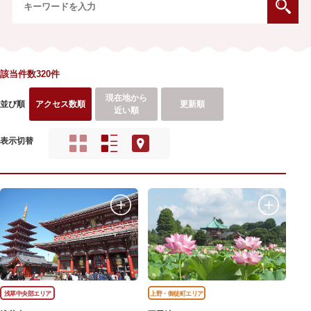
該当件数320件
現在地から
並び順
アクセス数順
更新順
近い順
表示切替
浅草中央部エリア
上野・御徒町エリア