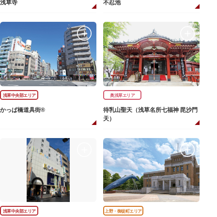
浅草寺
不忍池
浅草中央部エリア
奥浅草エリア
かっぱ橋道具街®
待乳山聖天（浅草名所七福神 毘沙門
天）
浅草中央部エリア
上野・御徒町エリア