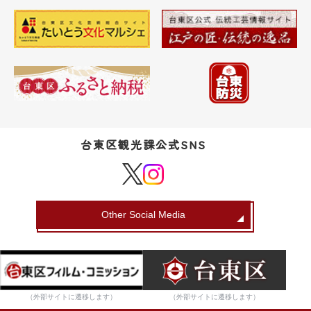
台東区観光課公式SNS
Other Social Media
（外部サイトに遷移します）
（外部サイトに遷移します）