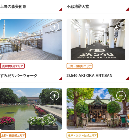
上野の森美術館
不忍池辯天堂
浅草中央部エリア
上野・御徒町エリア
すみだリバーウォーク
2k540 AKI-OKA ARTISAN
上野・御徒町エリア
根岸・入谷・金杉エリア