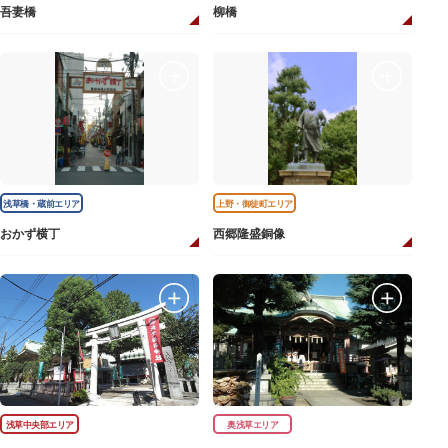
吾妻橋
柳橋
浅草橋・蔵前エリア
上野・御徒町エリア
おかず横丁
西郷隆盛銅像
浅草中央部エリア
奥浅草エリア