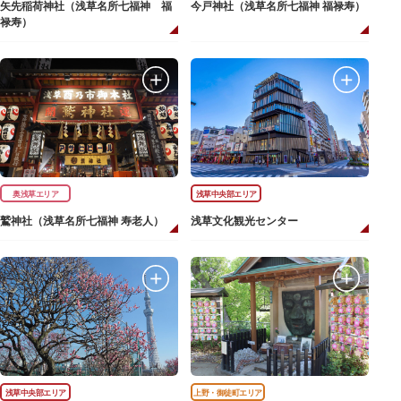
矢先稲荷神社（浅草名所七福神 福
今戸神社（浅草名所七福神 福禄寿）
禄寿）
奥浅草エリア
浅草中央部エリア
鷲神社（浅草名所七福神 寿老人）
浅草文化観光センター
浅草中央部エリア
上野・御徒町エリア