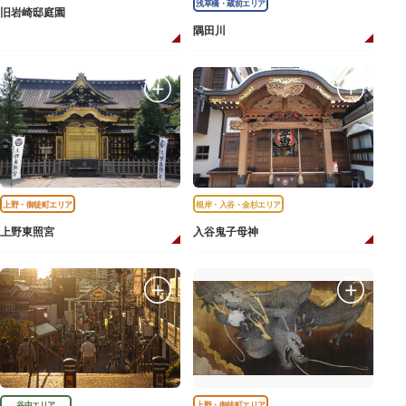
浅草橋・蔵前エリア
旧岩崎邸庭園
隅田川
上野・御徒町エリア
根岸・入谷・金杉エリア
上野東照宮
入谷鬼子母神
谷中エリア
上野・御徒町エリア