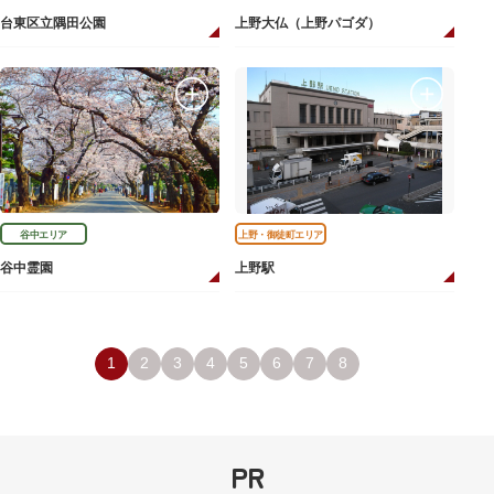
台東区立隅田公園
上野大仏（上野パゴダ）
谷中エリア
上野・御徒町エリア
谷中霊園
上野駅
1
2
3
4
5
6
7
8
PR