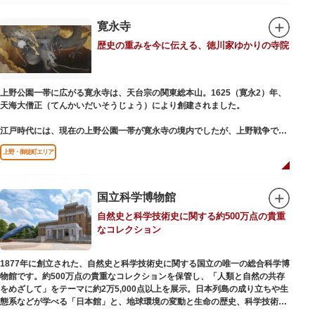
氏の功績を顕彰した記念碑など見どころも多数。月毎に趣向を凝らした御朱
印は、うっとりするほど美しいデザインで人気を博しています。
寛永寺
歴史の重みを今に伝える、徳川家ゆかりの寺院
江戸後期には、学問の神様である菅原道真公も回向院より遷され、境内にあ
る末社を含めて15柱もの神様が祀られています。俳優の渥美清が願をかけた
神社としても知られ、映画「男はつらいよ」で寅さんが首にかけているお守
りは、ここ小野照崎神社のものです。
上野公園一帯に広がる寛永寺は、天台宗の関東総本山。1625（寛永2）年、
天海大僧正（てんかいだいそうじょう）により創建されました。
江戸時代には、現在の上野公園一帯が寛永寺の境内でしたが、上野戦争でそ
の多くを焼失。現在は根本中堂をはじめ開山堂（両大師）、不忍池辯天堂、
上野・御徒町エリア
上野大仏（パゴダ）、輪王殿などの建造物が上野公園とその周辺に点在して
います。戦火を免れた輪王寺門跡御本坊表門、徳川将軍霊廟勅額門など重要
文化財も多く有し、歴史の重みを今に伝える寺院です。
清水観音堂の舞台前に復元された「月の松」は、浮世絵師歌川広重の「名所
国立科学博物館
江戸百景」にも描かれていることで有名。丸い形の松から不忍池辯天堂を見
自然史と科学技術史に関する約500万点の貴重
下ろす風流な景観は、絶好のフォトスポットとなっています。
なコレクション
東叡山（とうえいざん）という山号は、東の「比叡山延暦寺」を意味してお
り、比叡山や京都の有名寺院になぞらえて上野の山に数多くの堂舎が建立さ
1877年に創立された、自然史と科学技術史に関する国立の唯一の総合科学博
れました。本尊は薬師瑠璃光如来（やくしるりこうにょらい）で、伝教大師
物館です。約500万点の貴重なコレクションを保管し、「人類と自然の共存
最澄が自ら彫ったと伝えられる秘仏です。徳川歴代将軍の祈祷寺と菩提寺を
をめざして」をテーマに約2万5,000点以上を展示。日本列島の成り立ちや生
兼ね、御霊廟には6名の将軍が埋葬されています。
態系などが学べる「日本館」と、地球環境の変動と生命の歴史、科学技術の
進歩などが学べる「地球館」の2つの常設展示をメインに、特別展・企画展