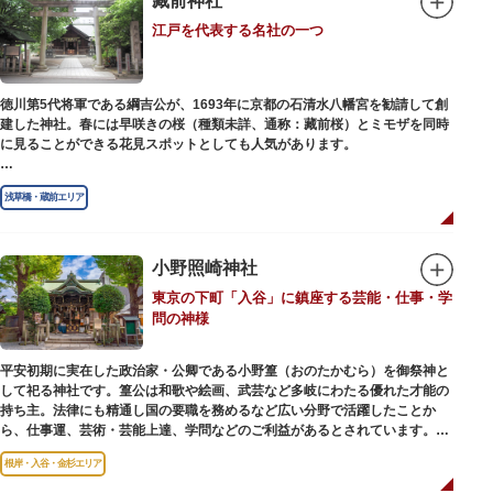
藏前神社
幻想的な光景をつくりだします。例年、数十万人の人出があり、多くの観客
江戸を代表する名社の一つ
で賑わう蔵前の初夏の風物詩になっています。
社務所では、社紋の七曜紋と月星紋がデザインされた御朱印帳の販売や、鳥
越祭の開催期間中は限定御朱印も頒布されます。
徳川第5代将軍である綱吉公が、1693年に京都の石清水八幡宮を勧請して創
建した神社。春には早咲きの桜（種類未詳、通称：藏前桜）とミモザを同時
に見ることができる花見スポットとしても人気があります。
江戸時代には勧進大相撲の開催地としても知られ、3大強豪力士の谷風、小
浅草橋・蔵前エリア
野川、雷電などの名力士による幾多の名勝負が繰り広げられ大いに賑わいを
見せました。また、御神輿は昭和の名工・志布景彩（しふけいさい）による
もので、その華麗さから御神輿として初めて意匠登録されています。
小野照崎神社
創建当初の社号は「石清水八幡宮」でしたが、1951年に「藏前神社」へと改
東京の下町「入谷」に鎮座する芸能・仕事・学
称しました。江戸城鬼門除の守護神ならびに徳川将軍家祈願所の一社として
問の神様
尊崇され、社地は200石の朱印地を賜り、江戸を代表する名社のひとつに数
えられています。赤穂義士討ち入りの成功祈願や、落語の演目にある「元
犬」ゆかりの神社としても知られるパワースポットです。
平安初期に実在した政治家・公卿である小野篁（おのたかむら）を御祭神と
して祀る神社です。篁公は和歌や絵画、武芸など多岐にわたる優れた才能の
持ち主。法律にも精通し国の要職を務めるなど広い分野で活躍したことか
ら、仕事運、芸術・芸能上達、学問などのご利益があるとされています。
根岸・入谷・金杉エリア
境内には、国の重要有形民俗文化財であるミニチュアの富士山「富士塚」
や、日本三大に数えられる「庚申塚」、昭和を代表する囲碁棋士・藤沢秀行