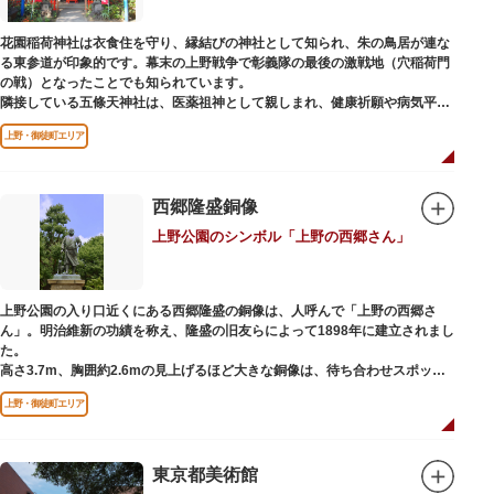
ック。手塚治虫のユニコのお守りなど愛らしいものがありますよ。
花園稲荷神社は衣食住を守り、縁結びの神社として知られ、朱の鳥居が連な
る東参道が印象的です。幕末の上野戦争で彰義隊の最後の激戦地（穴稲荷門
の戦）となったことでも知られています。
隣接している五條天神社は、医薬祖神として親しまれ、健康祈願や病気平癒
祈願の参拝者が多く、相殿には菅原道真公も祀られています。
上野・御徒町エリア
境内がつながっており、まるでひとつの神社かのように並んで鎮座していま
すが、それぞれ別々の由緒の独立した神社です。どちらの御朱印も五條天神
社の境内にある授与所で頒布されています。
西郷隆盛銅像
参拝は6:00～17:00（御朱印の授与は9:00～17:00）
上野公園のシンボル「上野の西郷さん」
上野公園の入り口近くにある西郷隆盛の銅像は、人呼んで「上野の西郷さ
ん」。明治維新の功績を称え、隆盛の旧友らによって1898年に建立されまし
た。
高さ3.7m、胸囲約2.6mの見上げるほど大きな銅像は、待ち合わせスポット
やフォトスポットとして親しまれています。彫刻家、高村光雲によって作ら
上野・御徒町エリア
れた像は、愛犬のツンと一緒にうさぎ狩りに出かけているところだそう。
上野公園にお立ち寄りの際は、ぜひ「上野の西郷さん」と写真撮影を楽しん
ではいかがでしょうか。
東京都美術館