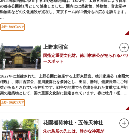
JR上野駅西側に位置する上野恩賜公園は、1873年、太政官布達により日本
の都市公園第1号として誕生しました。園内には美術館、博物館、音楽堂や
歩き疲れたり、お腹が空いてきたら、園内にいくつかあるフードショップで
動物園などの文化施設が点在し、東京ドーム約11個分もの広さを誇ります。
休憩しましょう。それぞれのお店で、動物たちをモチーフにした可愛いフー
ドやスイーツが食べられます。オリジナルグッズを取り扱うギフトショップ
ソメイヨシノやヤマザクラなど約1,200本の桜が植えられた園内は、桜の名
も必見です。
上野・御徒町エリア
所としても有名。シーズンにはライトアップされた夜桜が一層風情を添え、
例年延べ330万人近い人出となります。不忍池（しのばずのいけ）は江戸時
代より浮世絵に描かれたほどのハスの名所。たくさんの鴨や渡り鳥が訪れる
ので、バードウォッチングを楽しむ人の姿も見られるスポットです。
上野東照宮
国指定重要文化財。徳川家康公が祀られるパワ
美術館や博物館で国内外の芸術作品や文化・自然科学に触れたり、歴史の薫
ースポット
りを感じながら史跡巡りを楽しんではいかがでしょうか。1日では見てまわ
りきれないほどの魅力にあふれた公園です。
1627年に創建された、上野公園に鎮座する上野東照宮。徳川家康公（東照大
権現）、徳川吉宗公、徳川慶喜公を祭神とし、出世、勝利、健康長寿にご利
益があるとされている神社です。戦争や地震でも崩壊を免れた貴重な江戸初
期の建築物として、国の重要文化財に指定されています。春は牡丹・桜、秋
は紅葉やダリア展、お正月は初詣や冬ぼたん鑑賞の地として、年間を通して
上野・御徒町エリア
国内外からの参拝者で賑わうスポットです。
贅沢に金箔が使われた豪華絢爛な金色殿（社殿）などの建造物は、三代将
軍・徳川家光公が、日光東照宮までお参りに行けない江戸の人々のために建
花園稲荷神社・五條天神社
てられたそう。社殿内部は文化財保護のため通常は非公開ですが、特別公開
朱の鳥居の先には、静かな神苑が
が実施されることもあるので、拝観を申し込んでみてはいかがでしょうか。
授与所では、期間・数量限定のお守りや御朱印も授与されているので要チェ