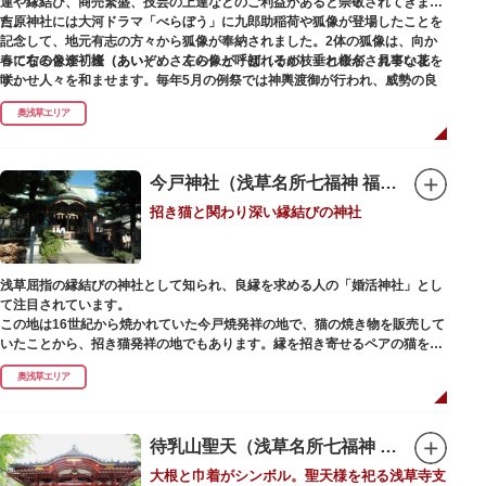
運や縁結び、商売繁盛、技芸の上達などのご利益があると崇敬されてきまし
た。
吉原神社には大河ドラマ「べらぼう」に九郎助稲荷や狐像が登場したことを
記念して、地元有志の方々から狐像が奉納されました。2体の狐像は、向か
春になると逢初桜（あいぞめさくら）と呼ばれるが枝垂れ桜が、見事な花を
って右の像が「逢（あい）」、左の像が「初（そめ）」と命名されていま
咲かせ人々を和ませます。毎年5月の例祭では神輿渡御が行われ、威勢の良
す。
い掛け声とともに各町は活気にあふれます。
奥浅草エリア
吉原弁財天は浅草名所七福神の一社・弁財天にあたり、七福神に関する授与
も年間を通して行われています。
今戸神社（浅草名所七福神 福禄寿）
招き猫と関わり深い縁結びの神社
浅草屈指の縁結びの神社として知られ、良縁を求める人の「婚活神社」とし
て注目されています。
この地は16世紀から焼かれていた今戸焼発祥の地で、猫の焼き物を販売して
いたことから、招き猫発祥の地でもあります。縁を招き寄せるペアの猫をモ
チーフにした絵馬や御朱印帳も人気です。
奥浅草エリア
1063（康平6）年、時の奥羽鎮守府源頼朝・義家父子が祈願し鎌倉の鶴ヶ丘
と浅草今戸とに京都の石清水八幡を勧請して創建されました。境内には、幕
末に活躍した新選組沖田総司の終焉の地の碑も佇んでいます。また、浅草名
待乳山聖天（浅草名所七福神 毘沙門天）
所七福神の福禄寿が祀られており、七福神詣りの参拝客でも賑わうスポット
大根と巾着がシンボル。聖天様を祀る浅草寺支
です。