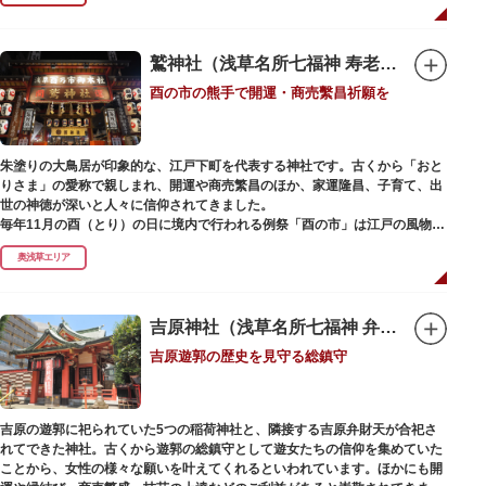
で建設当時のシンボル・大時計も復活し、昭和の面影を残す百貨店は今でも
人々に親しまれています。地上1階は 浅草らしい下町銘菓をはじめ、全国か
らセレクトされた銘菓が並ぶ「浅草すいーつ小町」。東武線「浅草駅」直結
なので、お土産購入にも便利です。
鷲神社（浅草名所七福神 寿老人）
酉の市の熊手で開運・商売繫昌祈願を
朱塗りの大鳥居が印象的な、江戸下町を代表する神社です。古くから「おと
りさま」の愛称で親しまれ、開運や商売繁昌のほか、家運隆昌、子育て、出
世の神徳が深いと人々に信仰されてきました。
毎年11月の酉（とり）の日に境内で行われる例祭「酉の市」は江戸の風物詩
として有名。福をかきこむと言われる熊手をはじめ八ツ頭芋、お多福の面な
奥浅草エリア
ど、色とりどりの縁起物を買い求める人たちで賑わいます。樋口一葉の代表
作『たけくらべ』や他の文学作品にもこの酉の市が数多く登場することか
ら、いかに地域に根付いた催し物だったかが伺い知れます。
吉原神社（浅草名所七福神 弁財天）
なでる場所によって異なるご利益を授かるといわれる「なでおかめ」も人
吉原遊郭の歴史を見守る総鎮守
気。ふっくらとした優しい顔立ちのおかめは「お多福」とも言われ、福が多
く幸せを招く女性の象徴という事から長年親しまれる縁起物です。
ご祭神としては天日鷲命（あめのひわしのみこと）と日本武尊（やまとたけ
吉原の遊郭に祀られていた5つの稲荷神社と、隣接する吉原弁財天が合祀さ
るのみこと）の他、浅草名所七福神のひとつとしても知られ、寿老人が祀ら
れてできた神社。古くから遊郭の総鎮守として遊女たちの信仰を集めていた
れています。
ことから、女性の様々な願いを叶えてくれるといわれています。ほかにも開