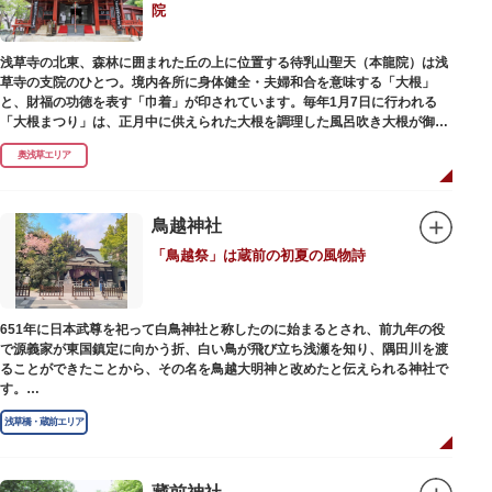
院
浅草寺の北東、森林に囲まれた丘の上に位置する待乳山聖天（本龍院）は浅
草寺の支院のひとつ。境内各所に身体健全・夫婦和合を意味する「大根」
と、財福の功徳を表す「巾着」が印されています。毎年1月7日に行われる
「大根まつり」は、正月中に供えられた大根を調理した風呂吹き大根が御神
酒とともに参拝者に振る舞われるイベント。聖天様のお下がりの大根をいた
奥浅草エリア
だくことで、心身健康のご利益があるそうです。
毎朝本堂で執り行われている「浴油祈祷（よくゆきとう）」は、聖天様を供
養する最高の祈祷法。心願成就の力があると考えられており、依頼すると7
鳥越神社
日間毎朝祈祷していただけます。また、浅草名所七福神のひとつとしても知
「鳥越祭」は蔵前の初夏の風物詩
られ、毘沙門天が祀られています。
651年に日本武尊を祀って白鳥神社と称したのに始まるとされ、前九年の役
で源義家が東国鎮定に向かう折、白い鳥が飛び立ち浅瀬を知り、隅田川を渡
ることができたことから、その名を鳥越大明神と改めたと伝えられる神社で
す。
江戸時代までは三社の神社から成り、約2万坪の広大な敷地を所領していま
浅草橋・蔵前エリア
したが、天領からの米を収蔵する蔵や、大名屋敷などを建てるために没収さ
れ、現在の鳥越神社が残りました。
毎年6月上旬に行われる鳥越祭では、都内最大級を誇る千貫神輿（約4トン）
が氏子町内を渡御し、夜の宮入道中では、提灯に照らされた神輿が荘厳かつ