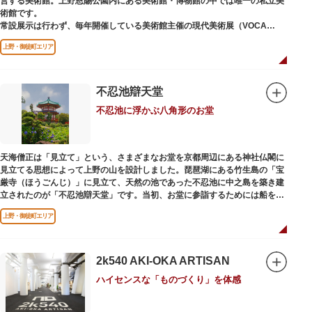
営する美術館。上野恩賜公園内にある美術館・博物館の中では唯一の私立美
術館です。
常設展示は行わず、毎年開催している美術館主催の現代美術展（VOCA
展）、公募展（上野の森美術館大賞展、日本の自然を描く展）のほか、マン
上野・御徒町エリア
ガから書展にいたるまで定期的に多彩なジャンルの独創的な企画展を開催し
ています。
別館の1階には、小企画展などの開催もできる上野の森美術館ギャラリー、
不忍池辯天堂
そして、3階には上野の森アートスクールが設置され、初心者から熟練者を
不忍池に浮かぶ八角形のお堂
対象とした油彩・アクリル、水彩、日本画のクラスや、週末に受講できる単
発講座などを開催しています。
天海僧正は「見立て」という、さまざまなお堂を京都周辺にある神社仏閣に
見立てる思想によって上野の山を設計しました。琵琶湖にある竹生島の「宝
厳寺（ほうごんじ）」に見立て、天然の池であった不忍池に中之島を築き建
立されたのが「不忍池辯天堂」です。当初、お堂に参詣するためには船を使
用していましたが、参詣者が増えたことから橋がかけられました。不忍池の
上野・御徒町エリア
どこからでも参拝できるように、八角形の建物になったと言われ、7月から8
月にかけては、不忍池の蓮が咲き、極楽浄土を連想させる光景が広がりま
す。
2k540 AKI-OKA ARTISAN
ご本尊である辯才天は、音楽と芸能の守り神として広く信仰され、
ハイセンスな「ものづくり」を体感
「辯”財”天」とも書くことから、金運上昇といったご利益もあると言われて
います。辯才天は琵琶を持った姿で知られていますが、不忍池辯天堂の辯才
天は、8本の腕に煩悩を破壊する武器をお持ちになっている「八臂辯才天