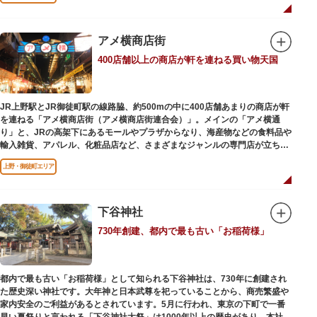
ビールを飲みながら、演目をお楽しみください。
一度にさまざま建築様式が見られるとあって見ごたえ抜群。大名庭園の形式
を一部踏襲している広大な庭は、建築様式同様に和洋併置式とされ、「芝
アメ横商店街
庭」をもつ近代庭園の初期の形を残しています。江戸時代の石碑や手水鉢、
庭石などが見られ、煉瓦塀を含めた敷地全体が重要文化財に指定されていま
400店舗以上の商店が軒を連ねる買い物天国
す。
JR上野駅とJR御徒町駅の線路脇、約500mの中に400店舗あまりの商店が軒
を連ねる「アメ横商店街（アメ横商店街連合会）」。メインの「アメ横通
り」と、JRの高架下にあるモールやプラザからなり、海産物などの食料品や
輸入雑貨、アパレル、化粧品店など、さまざまなジャンルの専門店が立ち並
んでいます。活気ある呼び込みが飛び交うなかで、店員さんとの会話も楽し
上野・御徒町エリア
みながら目玉商品や特価品を探せるのが魅力のひとつ。年末の叩き売りは風
物詩にもなっています。
アメ横のはじまりは、物資が底をついた第二次世界大戦後にできた闇市。多
下谷神社
くの闇市が的屋の仕切りであったのに対して、アメ横は満州からの復員兵が
730年創建、都内で最も古い「お稲荷様」
共同体となり連合会を結成。出店を統制し、商店街が形成されました。
当時、JR上野駅のすぐ南に発生した闇市は、飴を販売する屋台があったこと
から「アメヤ横丁（飴屋通り）」と呼ばれるように。反対側のJR御徒町付近
都内で最も古い「お稲荷様」として知られる下谷神社は、730年に創建され
には、アメリカ進駐軍の放出物資を販売する店ができたので「アメリカ横丁
た歴史深い神社です。大年神と日本武尊を祀っていることから、商売繁盛や
（アメリカ通り）」と呼ばれるようになりました。この2つのエリアが統合
家内安全のご利益があるとされています。5月に行われ、東京の下町で一番
され、今の「アメ横」になったと言われています。
早い夏祭りと言われる「下谷神社大祭」は1000年以上の歴史があり、本社神