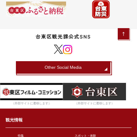
台東区観光課公式SNS
Other Social Media
（外部サイトに遷移します）
（外部サイトに遷移します）
観光情報
特集
スポット・体験