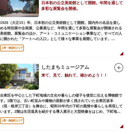
日本初の公立美術館として開館。年間を通して
多彩な展覧会を開催。
1926（大正15）年、日本初の公立美術館として開館。国内外の名品を楽し
める特別展や企画展、公募展など、年間を通して多彩な展覧会が開催される
美術館。展覧会のほか、アート・コミュニケーション事業など、すべての人
に開かれた「アートへの入口」として様々な事業を展開しています。
上野・御徒町エリア
レストランやミュージアムショップも充実。開放的なガラス張りのレストラ
ンからは、美術館のプロムナードや四季折々の公園の景色を眺めることがで
きます。入館は無料で、レストランやミュージアムショップのみの利用も可
能です（観覧料は展覧会によって異なります。展覧会のスケジュールや観覧
したまちミュージアム
料等の詳細は公式サイトをご確認ください）。
来て、見て、触れて、確かめよう！！
専門のスタッフに子供を預け、ゆっくりと展覧会鑑賞を楽しめる託児サービ
ス「パパママデー（事前予約制）」や、個室スペースのある授乳室、ミルク
用のお湯のサービスもあるのでファミリーにもおすすめです。
台東区を中心とした下町地域の文化や暮らしの様子を後世に伝える博物館で
レンガ色のタイル張りの建物は、日本のモダニズム建築の巨匠・前川國男の
す。1階では、古い町並みや建物の面影が多く残されていた台東区坂本
設計。
（現・根岸三丁目）を舞台に、昭和30年代の下町の風情や暮らしを再現して
屋外には彫刻等の立体作品も展示されています。
います。2階は生活道具を紹介する導入展示と大型映像をはじめ、下町地域
の歴史や出来事をたどることのできる資料を展示しています。また3階には
上野・御徒町エリア
企画展示室と、道具や玩具を体験し、調べることができるしたまち情報コー
ナーがあります。