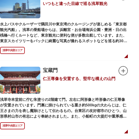
いつもと違った目線で巡る浅草観光
動物園としても知られるようになりました。戦後は遊園地として再開し、温
かさと懐かしさを併せ持つレトロなアトラクションや雰囲気で人気のスポッ
トとなっています。幼児（0歳～4歳）は入園とのりもの料が無料で、年齢や
身長制限の無いアトラクションもあり、子どもの遊園地デビューにもぴった
水上バスやクルーザーで隅田川や東京湾のクルージングが楽しめる「東京都
りです。
観光汽船」。浅草の乗船場からは、浜離宮・お台場海浜公園・豊洲・日の出
桟橋へ行くルートなど、東京観光に便利な便が多数出航しています。また、
東京スカイツリーをバックに綺麗な写真が撮れるスポットなどを巡る約30分
の「浅草周遊コース」も。初日の出やお花見、隅田川花火大会、クリスマス
浅草中央部エリア
などのイベント時は、いつもと違う目線から東京の景色を堪能できるイベン
トクルーズも企画されています。
漫画・アニメ界の巨匠、松本零士氏が宇宙船をイメージしてデザインした船
や、約300人が乗船可能なアメリカンな大型船など多種多様な船体も魅力。
宝蔵門
目的や人数にあわせてコースや時間帯を選べるチャータークルーズも行われ
仁王尊像を安置する、堅牢な構えの山門
ています。
浅草寺本堂前に佇む朱塗りの2階建て門。左右に阿形像と吽形像の仁王尊像
が安置されています。門裏に掛けられている重さ約500kgの大わらじは、仁
王さまの力を表し魔除けとして伝わるもの。台東区の友好都市のひとつ、山
形県村山市の有志により奉納されました。また、小船町の大提灯や重厚感あ
ふれる吊灯篭も存在感を放ち、参拝客を迎えてくれます。
浅草中央部エリア
宝蔵門は、平安時代、武蔵守に任命された平公雅（たいらのきみまさ）によ
り、祈願成就の御礼として942年に建立されました。数度の火災を経て、現