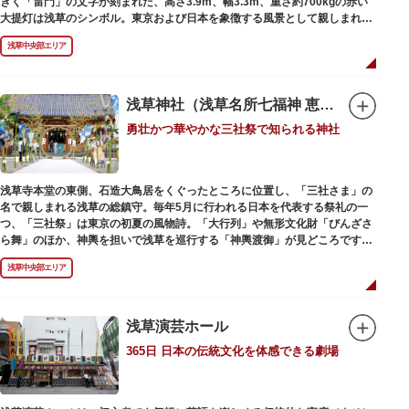
きく「雷門」の文字が刻まれた、高さ3.9m、幅3.3m、重さ約700kgの赤い
大提灯は浅草のシンボル。東京および日本を象徴する風景として親しまれ、
フォトスポットとしても国内外の観光客を魅了し続けています。
浅草中央部エリア
提灯の底部に施された見事な龍の彫刻や、門の北側（風神雷神の背後）に安
置されている浅草寺の護法善神「天龍像」と「金龍像」も見どころ。正式名
称の「風雷神門」は、門の左右に立つ2体の彫像、風神像と雷神像に由来し
ます。日没から23時頃までは雷門や浅草寺がライトアップされ、昼間とは違
浅草神社（浅草名所七福神 恵比須）
った荘厳な雰囲気に包まれます。
勇壮かつ華やかな三社祭で知られる神社
何度も焼失と再建を繰り返し、現在の雷門は1960年に松下電器産業（現パナ
ソニック）の松下幸之助氏の寄進により再建されたものです。
浅草寺本堂の東側、石造大鳥居をくぐったところに位置し、「三社さま」の
名で親しまれる浅草の総鎮守。毎年5月に行われる日本を代表する祭礼の一
つ、「三社祭」は東京の初夏の風物詩。「大行列」や無形文化財「びんざさ
ら舞」のほか、神輿を担いで浅草を巡行する「神輿渡御」が見どころです。
町を練り歩く担ぎ手たちの威勢良い掛け声が響き渡り、浅草の町がまつり一
浅草中央部エリア
色に染まります。
6月の「夏越し（なごし）の大祓」では、茅草で作られた輪の中（茅の輪）
が設置されます。それを八の字に三回通って穢れを祓うことで疫病や災厄か
ら逃れ、福徳があると伝えられる行事です。
浅草演芸ホール
365日 日本の伝統文化を体感できる劇場
本殿には浅草寺のご本尊である聖観世音菩薩像を見つけた漁師の兄弟ととも
に、尊像として奉安した郷土の文化人、土師真中知（はじのなかとも）の3
人が祀られています。江戸時代に徳川家光が寄進した社殿は本殿・幣殿と拝
殿の間が渡り廊下で繋がる建築様式。国の重要文化財に指定されています。