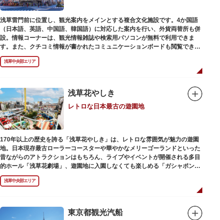
浅草雷門前に位置し、観光案内をメインとする複合文化施設です。4か国語
（日本語、英語、中国語、韓国語）に対応した案内を行い、外貨両替所も併
設。情報コーナーは、観光情報雑誌や検索用パソコンが無料で利用できま
す。また、クチコミ情報が書かれたコミュニケーションボードも閲覧できる
ので、とっておきの旅のヒントを得られるかも。多目的スペースでは、映像
浅草中央部エリア
を活用し台東区のみどころやイベント、歴史、文化を紹介。通常、イスが配
備されているので休憩場所としても利用できます。
ここを訪れたなら、8階の展望テラスも必見です。雷門から浅草寺へと続く
仲見世や、隅田川や東京スカイツリーも一望できるビュースポットとなって
浅草花やしき
います。
レトロな日本最古の遊園地
浅草の街並みに溶け込む平屋を重ねたようなおしゃれな外観は、日本を代表
する建築家・隈研吾氏によるデザイン。木の温もりあふれる空間は、初めて
日本を訪れる海外ツーリストにも優しい印象を与えています。
170年以上の歴史を誇る「浅草花やしき」は、レトロな雰囲気が魅力の遊園
地。日本現存最古ローラーコースターや華やかなメリーゴーランドといった
昔ながらのアトラクションはもちろん、ライブやイベントが開催される多目
的ホール「浅草花劇場」、遊園地に入園しなくても楽しめる「ガシャポンの
デパート浅草花やしき店」も併設され、さまざまな娯楽を楽しめる浅草の
浅草中央部エリア
「遊びの場」として親しまれています。
浅草花やしきは、江戸時代末期の1853年に造園師・森田六三郎により、牡丹
と菊細工を主とした花園（かえん）として誕生しました。明治時代に入ると
東京都観光汽船
遊戯施設が置かれ、珍鳥や猛獣、見世物の展示などでも評判に。全国有数の