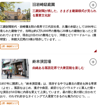
旧岩崎邸庭園
三菱財閥が残した、さまざま建築様式が見られ
る重要文化財
三菱財閥初代・岩崎彌太郎の長男で三代目社長、久彌の本邸として1896年に
造られた建物です。当時は約1万5,000坪の敷地に20棟もの建物があったと言
われていますが、現在は3分の1の敷地となり、洋館とビリヤードルーム（撞
球室）、和館大広間の3棟が現存しています。
上野・御徒町エリア
【洋館】
鹿鳴館の建築家として知られるジョサイア・コンドルによって設計された西
洋木造建築の洋館で、館内の随所に見事なジャコビアン様式の装飾が施され
ています。
鈴本演芸場
由緒ある落語定席で大衆芸能を楽しむ
【撞球室】
当時の日本では非常に珍しいスイスの山小屋風の撞球室（ビリヤード場）
で、洋館から地下道でつながっています。通常は非公開ですが、毎月15日
（10月のみ10/16）に先着順で限定公開されています。
1857年に開席した「鈴本演芸場」は、現存する中では最古の歴史を誇る寄席
（よせ）。落語をはじめ、漫才や曲芸、紙切りなどバラエティに富んだ様々
【和館大広間】
な演目が10日毎に内容を変えて上演しています。昼の部と夜の部に分かれて
洋館に併置された名棟 梁大河喜十郎の手によるものと伝えられている書院造
おり、それぞれ好きなタイミングで入退室できるのも魅力のひとつ。
りの和館で、当時は550坪に及ぶ洋館を遥かにしのぐ規模でしたが、現在は
上演中は飲食も可能です。おすすめは売店で購入できる、お箸で切れるやわ
冠婚葬祭などに使われていた大広間の1棟だけが残っています。
上野・御徒町エリア
らかさで有名な「上野 井泉本店」のかつサンド。お弁当やお菓子を食べたり