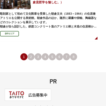
倉流哲学を愉しむ。）
彫刻家として初めて文化勲章を受章した朝倉文夫（1883～1964）の住居兼
アトリエを公開する美術館。朝倉作品のほか、随所に蔵書や掛軸、陶磁器な
どのコレクションを展示しています。
朝倉が自ら設計した、鉄筋コンクリート造のアトリエ棟と木造の住居棟から
なる建物は、異なる素材が違和感なく調和しています。広く門戸を開放し弟
谷中エリア
子を育成した「朝倉彫塑塾」の教育の場としても使われました。巨石と樹木
が濃密な空間を作り出す「五典の池」を中心とした中庭、日本における屋上
緑化の先駆けともいえる屋上庭園など、朝倉独自の美学や哲学、教育論も、
この建物に色濃く反映されています。
彫刻作品や芸術品を鑑賞する美術館という側面だけでなく、庭園や建築の価
値も感じられる施設です。朝倉の芸術思想の特質である自然観を表す庭園
1
2
3
4
5
6
7
8
は、その芸術上・観賞上の価値が評価され、敷地全体が「旧朝倉文夫氏庭
園」として国の名勝に指定されています。
PR