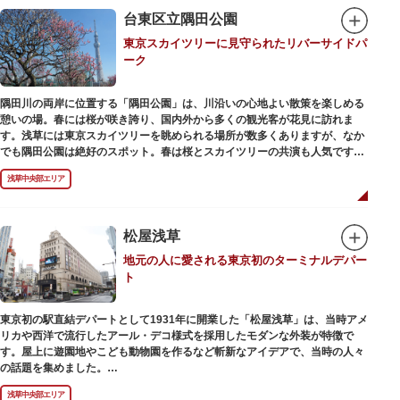
在の門は1964年にホテルニューオオタニ創始者・大谷米太郎の寄進により本
台東区立隅田公園
瓦葺きで再建された（2007年チタン瓦に葺き替え）楼門です。上層部には仏
東京スカイツリーに見守られたリバーサイドパ
教の経典である『元版⼀切経（げんばんいっさいきょう）』や寺宝が収蔵さ
ーク
れています。
隅田川の両岸に位置する「隅田公園」は、川沿いの心地よい散策を楽しめる
憩いの場。春には桜が咲き誇り、国内外から多くの観光客が花見に訪れま
す。浅草には東京スカイツリーを眺められる場所が数多くありますが、なか
でも隅田公園は絶好のスポット。春は桜とスカイツリーの共演も人気です。
川沿いにある「隅田公園オープンカフェ」は、店舗の一部を屋外にした開放
浅草中央部エリア
的なカフェ・レストラン。綺麗な景色を眺めながら、コーヒー片手にのんび
りと過ごしても良いですね。また、クジラの滑り台が目印の「遊具広場」は
ブランコやアスレチックなどの遊具が設置された広場。子どもも思いっきり
身体を動かせます。
松屋浅草
地元の人に愛される東京初のターミナルデパー
隅田川橋梁に設置された全長約160mの「すみだリバーウォーク」は、東京
ト
スカイツリーまでの最短距離ルートのひとつ。歩道橋の途中にあるガラス床
から隅田川を見下ろしたり、すぐ横を走る電車の迫力を楽しんだり、隅田川
散策にいかがでしょうか。
東京初の駅直結デパートとして1931年に開業した「松屋浅草」は、当時アメ
リカや西洋で流行したアール・デコ様式を採用したモダンな外装が特徴で
す。屋上に遊園地やこども動物園を作るなど斬新なアイデアで、当時の人々
の話題を集めました。
現在は、B1階から地上3階までが松屋浅草の売り場。2012年のリニューアル
浅草中央部エリア