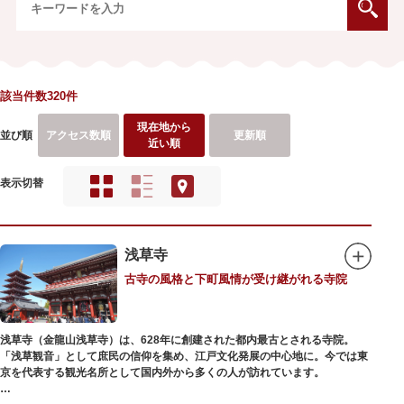
該当件数320件
現在地から
並び順
アクセス数順
更新順
近い順
表示切替
浅草寺
古寺の風格と下町風情が受け継がれる寺院
浅草寺（金龍山浅草寺）は、628年に創建された都内最古とされる寺院。
「浅草観音」として庶民の信仰を集め、江戸文化発展の中心地に。今では東
京を代表する観光名所として国内外から多くの人が訪れています。