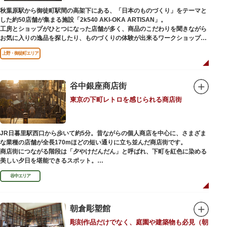
（はっぴべんざいてん）」。9月に行われる「巳成金（みなるかね）大祭」
秋葉原駅から御徒町駅間の高架下にある、「日本のものづくり」をテーマと
で目にすることができます。
した約50店舗が集まる施設「2k540 AKI-OKA ARTISAN」。
不忍池辯天堂には、豊臣秀吉公が大切にしていたという伝説のある、谷中七
工房とショップがひとつになった店舗が多く、商品のこだわりを聞きながら
福神とは別の「大黒天」も祀られています。
お気に入りの逸品を探したり、ものづくりの体験が出来るワークショップに
参加して自分だけのオリジナル商品を作ったり、クリエイターと直接コミュ
上野・御徒町エリア
ニケーションをとりながらのショッピングが楽しめます。飲食店もあるので
ランチやカフェ利用もおすすめ。
ここでしか買えない商品や一点物を扱うブランドなど、大量生産の製品には
ないぬくもりと、新しいデザインの商品に出会うことができます。
谷中銀座商店街
東京の下町レトロを感じられる商店街
名前の由来は、東京駅から2k540m付近にあることから「2k540」、秋葉原
駅（AKIHABARA）と御徒町駅（OKACHIMACHI）の間にあるという造語
「AKI-OKA」、フランス語で「職人」を意味する「ARTISAN」を組み合わ
せたもの。
JR日暮里駅西口から歩いて約5分。昔ながらの個人商店を中心に、さまざま
施設周辺は、江戸の文化を伝える伝統工芸職人の街だったという背景もあ
な業種の店舗が全長170mほどの短い通りに立ち並んだ商店街です。
り、現在もジュエリーや皮製品を扱うお店が多く、高いセンスとクオリティ
商店街につながる階段は「夕やけだんだん」と呼ばれ、下町を紅色に染める
をもった店舗が集結しています。
美しい夕日を堪能できるスポット。
谷中エリア
谷中銀座商店街は1945年頃に自然発生的に生まれ、現在の近隣型商店街へと
発展。昭和の懐かしい商店街の景観を見ることができます。東京の下町レト
ロを感じられるスポットとして、近隣住民だけではなく、国内外から多くの
観光客が訪れ、買い物や散策を楽しんでいます。
朝倉彫塑館
彫刻作品だけでなく、庭園や建築物も必見（朝