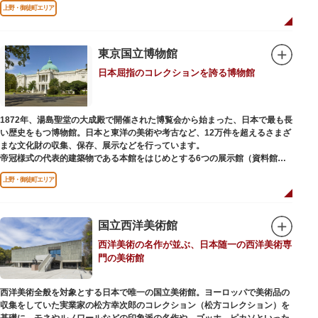
上野・御徒町エリア
などから構成されています。
2005年「愛・地球博」の長久手日本館で人気を博した「地球の部屋」を移設
した、「シアター36○」も見どころのひとつ。直径12.8m（実際の地球の
100万分の1の大きさ）のドームの内側すべてがスクリーンになっている世界
東京国立博物館
初のシアターで、月ごとに変わるオリジナル映像を上映しています。
日本屈指のコレクションを誇る博物館
楽しみながら学習できるイベント企画や、恐竜をはじめとした様々な実物標
本、子ども向けのコーナーもあり、お子様連れでも楽しめる博物館です。
また、国立科学博物館では、日本およびアジアにおける科学系博物館の中核
1872年、湯島聖堂の大成殿で開催された博覧会から始まった、日本で最も長
施設として、調査研究、標本資料の収集・保管・活用、展示・学習支援を推
い歴史をもつ博物館。日本と東洋の美術や考古など、12万件を超えるさまざ
進。これらの活動を上野の本館、白金台の附属自然教育園、茨城県つくば市
まな文化財の収集、保存、展示などを行っています。
の実験植物園や筑波研究施設（非公開）で展開しています。
帝冠様式の代表的建築物である本館をはじめとする6つの展示館（資料館）
からなり、89件の国宝を所蔵。常に貴重な文化財を公開し、講座や講演会、
上野・御徒町エリア
ワークショップなどを実施しています。国宝や重要文化財などの名品をたど
りながら、真の美術史を堪能し価値あるひと時を過ごしてみてはいかがでし
ょうか。
国立西洋美術館
吹き抜けのエントランスに大理石の大階段がある本館では、壁時計やステン
西洋美術の名作が並ぶ、日本随一の西洋美術専
ドグラスなど格調高い内部装飾にも注目してみてください。初めて来館する
門の美術館
方や時間が限られている方などに向け提案されたコース（日本美術入門／た
てものめぐり／仏像大好き）を参考にめぐるのも良いでしょう。
西洋美術全般を対象とする日本で唯一の国立美術館。ヨーロッパで美術品の
敷地内にはレストランやミュージアムショップのほか緑豊かな庭園も。季節
収集をしていた実業家の松方幸次郎のコレクション（松方コレクション）を
ごとの彩りを感じながらゆったりと散策するのもおすすめです。