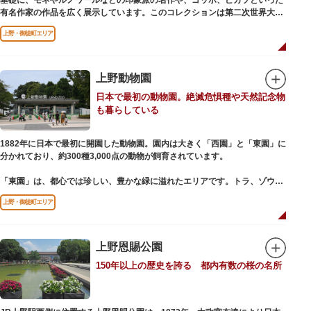
基礎に、モネやルノワールなどの印象派の名作や、ゴッホ、ピカソといった
有名作家の作品を広く展示しています。このコレクションは第二次世界大戦
中にフランス政府に接収され、戦後に専用の美術館を創設することを条件に
上野・御徒町エリア
日本へ寄贈返還されました。
本館の設計は、フランスで活躍した近代建築の巨匠ル・コルビュジエによる
もの。「ル・コルビュジエの建築作品－近代建築運動への顕著な貢献－」の
上野動物園
構成資産の一つとして東京初の世界文化遺産に登録されています。前庭にも
日本で最初の動物園。絶滅危惧種や天然記念物
ロダンの彫刻が展示されており、散策しながら美術鑑賞を楽しめるのも魅力
も暮らしている
のひとつ。 ボランティア・スタッフと一緒に鑑賞する「美術トーク」や、解
説を聞きながら本館や前庭を一緒に歩く「建築ツアー」など、初めての来館
でも気軽に楽しめるプログラムも用意されています。
1882年に日本で最初に開園した動物園。園内は大きく「西園」と「東園」に
分かれており、約300種3,000点の動物が飼育されています。
「東園」は、都心では珍しい、豊かな緑に溢れたエリアです。トラ、ゾウな
どが住む森エリアや、ホッキョクグマやアザラシが住む海エリアでは、水浴
上野・御徒町エリア
びなど迫力あるシーンが目撃できることもあります。国指定重要文化財の
「旧寛永寺五重塔」や藤堂高虎が建て1878（明治11）年に再建された
「閑々亭」などの歴史的建造物も見どころです。
上野恩賜公園
一方「西園」は、蓮の名所としても知られる風光明媚な「不忍池」のほとり
150年以上の歴史を誇る 都内有数の桜の名所
に位置する区域。キリンやサイなどの人気動物をはじめ、アイアイや“動か
ない鳥”として話題のハシビロコウなどユニークな種も見られます。
子ども動物園「すてっぷ」では、小動物を間近で観察することを通じて、命
の大切さや生きものの魅力が学べる体験プログラムが実施されています。