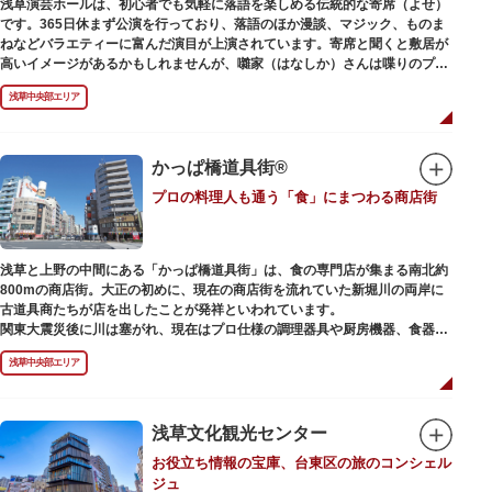
浅草演芸ホールは、初心者でも気軽に落語を楽しめる伝統的な寄席（よせ）
また、浅草名所七福神のひとつとしても知られ、恵比須像が祀られていま
です。365日休まず公演を行っており、落語のほか漫談、マジック、ものま
す。
ねなどバラエティーに富んだ演目が上演されています。寄席と聞くと敷居が
高いイメージがあるかもしれませんが、囃家（はなしか）さんは喋りのプ
ロ。すぐに巧みな話芸に引き込まれ、予備知識が無くても楽しめます。
浅草中央部エリア
ホール内で飲食できるのも魅力のひとつ。売店でお弁当やお菓子を買ってゆ
っくり番組を楽しんではいかがでしょう。数々の著名な落語家やお笑い芸人
を輩出した笑いの殿堂で、昔ながらの下町文化を体感してみてください。
かっぱ橋道具街®
プロの料理人も通う「食」にまつわる商店街
浅草と上野の中間にある「かっぱ橋道具街」は、食の専門店が集まる南北約
800mの商店街。大正の初めに、現在の商店街を流れていた新堀川の両岸に
古道具商たちが店を出したことが発祥といわれています。
関東大震災後に川は塞がれ、現在はプロ仕様の調理器具や厨房機器、食器、
包材、調理衣装など「食」にまつわる約170軒の専門店が集まる個性的な専
浅草中央部エリア
門商店街として賑わいを見せています。もちろん、ほとんどのお店が小売に
も対応。家庭の調理用具を購入したい人や観光客にもおすすめです。食品サ
ンプル作り体験ができるお店もありますよ。
浅草文化観光センター
毎年、道具の日である10月9日前後に開催される「かっぱ橋道具まつり」で
お役立ち情報の宝庫、台東区の旅のコンシェル
は、各店舗がおすすめ商品や掘り出しものを販売。また、年ごとに異なる
ジュ
様々な催しものも行われます。