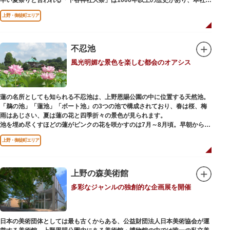
輿の渡御を行う「本祭り」と、町会神輿の渡御だけの「陰祭り」が隔年に行
上野・御徒町エリア
われています。
本殿には、日本を代表する画家 横山大観による「龍」の天井絵が掲げられて
おり、その壮大な美しさは見る者を圧倒します。俳句の大家・正岡子規の
「句碑」や、初代・三笑亭可楽の寄席が境内で初めて開かれたという「寄席
不忍池
発祥之地」の石碑などの見どころも。
風光明媚な景色を楽しむ都会のオアシス
オリジナルの朱印帳の販売や、月や日によって限定の御朱印頒布も行ってい
ます。
蓮の名所としても知られる不忍池は、上野恩賜公園の中に位置する天然池。
「鵜の池」「蓮池」「ボート池」の3つの池で構成されており、春は桜、梅
雨はあじさい、夏は蓮の花と四季折々の景色が見られます。
池を埋め尽くすほどの蓮がピンクの花を咲かすのは7月～8月頃。早朝から午
前のみ開花するので、シーズン中は多くの観光客が朝早くから池を訪れま
上野・御徒町エリア
す。綺麗な蓮の花を近くから観察できるデッキを散歩しながら朝の不忍池を
楽しむのがおすすめです。
「ボート池」ではスワンボートやオール式のボートのレンタルが可能。水上
から池を眺めれば、新しい発見ができるかもしれません。また、「鵜の池」
上野の森美術館
にはマガモ・オナガガモなどたくさんの鴨や渡り鳥が訪れます。大都会の中
多彩なジャンルの独創的な企画展を開催
でバードウォッチングができる珍しいスポットです。
ファミリーで、カップルで、または一人でゆったりと、思い思いの時間をお
過ごしください。
日本の美術団体としては最も古くからある、公益財団法人日本美術協会が運