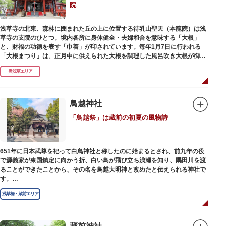
院
浅草寺の北東、森林に囲まれた丘の上に位置する待乳山聖天（本龍院）は浅
草寺の支院のひとつ。境内各所に身体健全・夫婦和合を意味する「大根」
と、財福の功徳を表す「巾着」が印されています。毎年1月7日に行われる
「大根まつり」は、正月中に供えられた大根を調理した風呂吹き大根が御神
酒とともに参拝者に振る舞われるイベント。聖天様のお下がりの大根をいた
奥浅草エリア
だくことで、心身健康のご利益があるそうです。
毎朝本堂で執り行われている「浴油祈祷（よくゆきとう）」は、聖天様を供
養する最高の祈祷法。心願成就の力があると考えられており、依頼すると7
鳥越神社
日間毎朝祈祷していただけます。また、浅草名所七福神のひとつとしても知
「鳥越祭」は蔵前の初夏の風物詩
られ、毘沙門天が祀られています。
651年に日本武尊を祀って白鳥神社と称したのに始まるとされ、前九年の役
で源義家が東国鎮定に向かう折、白い鳥が飛び立ち浅瀬を知り、隅田川を渡
ることができたことから、その名を鳥越大明神と改めたと伝えられる神社で
す。
江戸時代までは三社の神社から成り、約2万坪の広大な敷地を所領していま
浅草橋・蔵前エリア
したが、天領からの米を収蔵する蔵や、大名屋敷などを建てるために没収さ
れ、現在の鳥越神社が残りました。
毎年6月上旬に行われる鳥越祭では、都内最大級を誇る千貫神輿（約4トン）
が氏子町内を渡御し、夜の宮入道中では、提灯に照らされた神輿が荘厳かつ