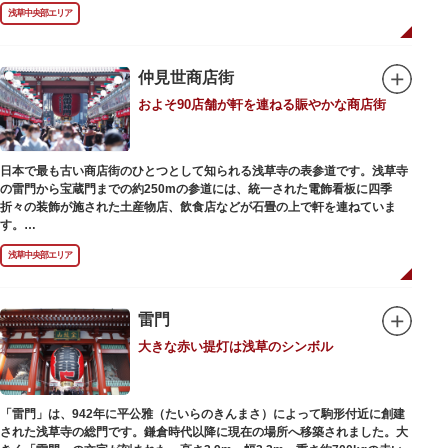
浅草の象徴とも言える「雷門（風雷神門）」は、高さ3.9mの大提灯と風神雷
浅草中央部エリア
神像が安置された浅草寺の総門。本堂前には2体の仁王尊像が並ぶ山門「宝
蔵門」が建ち、参拝客を堂々と迎えてくれます。本堂前には、邪気を払うご
利益があるといわれる常香炉（じょうこうろ）が鎮座。参拝前に煙を浴びて
身を清めましょう。「観音堂」とも呼ばれる本堂にはご本尊の聖観世音菩薩
仲見世商店街
が祀られており、毎日定時に法要が執り行われています。
およそ90店舗が軒を連ねる賑やかな商店街
境内の歴史ある建造物も必見です。ひと際目立つ五重塔、国指定重要文化財
の二天門、浅草名所七福神のひとつ・大黒天が祀られた影向堂（ようごうど
う）など、悠久の時に思いを馳せて見学をお楽しみください。
日本で最も古い商店街のひとつとして知られる浅草寺の表参道です。浅草寺
日没後はライトアップされ、朱塗りの建物がより一層鮮やかに浮かび上がり
の雷門から宝蔵門までの約250mの参道には、統一された電飾看板に四季
ます。昼間は約90店舗が軒を連ねる仲見世のお店も閉まり、シャッターに描
折々の装飾が施された土産物店、飲食店などが石畳の上で軒を連ねていま
かれた「浅草絵巻」を楽しめるのも夜の醍醐味。撮影スポットやデートスポ
す。
ットにもおすすめです。昼間と比べて人が少なくゆっくり巡れるので、足を
人形焼や手焼きせんべいをはじめ、団子や揚げまんじゅう、雷おこしなどの
運んでみてはいかがでしょうか。
浅草中央部エリア
銘菓、和傘や扇子など伝統工芸品も並び、歩いているだけで浅草らしさを感
じる場所です。江戸文化を感じる粋な商品の数々は、海外からの観光客にも
人気。商品が作られる様子がわかる実演販売の店もあり、焼き立て、作り立
ての味を堪能できるのも魅力。下町っ子の威勢の良い売り声が飛び交うな
雷門
か、お気に入りのお土産探しをお楽しみください。
大きな赤い提灯は浅草のシンボル
「雷門」は、942年に平公雅（たいらのきんまさ）によって駒形付近に創建
された浅草寺の総門です。鎌倉時代以降に現在の場所へ移築されました。大