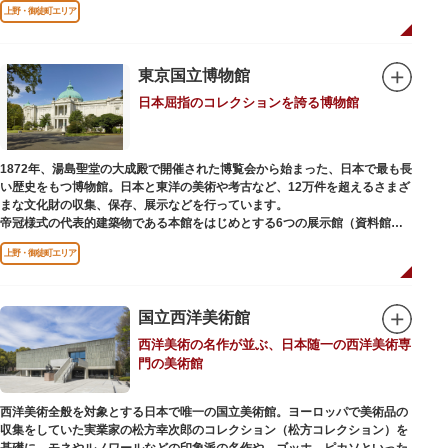
上野・御徒町エリア
などから構成されています。
2005年「愛・地球博」の長久手日本館で人気を博した「地球の部屋」を移設
した、「シアター36○」も見どころのひとつ。直径12.8m（実際の地球の
100万分の1の大きさ）のドームの内側すべてがスクリーンになっている世界
東京国立博物館
初のシアターで、月ごとに変わるオリジナル映像を上映しています。
日本屈指のコレクションを誇る博物館
楽しみながら学習できるイベント企画や、恐竜をはじめとした様々な実物標
本、子ども向けのコーナーもあり、お子様連れでも楽しめる博物館です。
また、国立科学博物館では、日本およびアジアにおける科学系博物館の中核
1872年、湯島聖堂の大成殿で開催された博覧会から始まった、日本で最も長
施設として、調査研究、標本資料の収集・保管・活用、展示・学習支援を推
い歴史をもつ博物館。日本と東洋の美術や考古など、12万件を超えるさまざ
進。これらの活動を上野の本館、白金台の附属自然教育園、茨城県つくば市
まな文化財の収集、保存、展示などを行っています。
の実験植物園や筑波研究施設（非公開）で展開しています。
帝冠様式の代表的建築物である本館をはじめとする6つの展示館（資料館）
からなり、89件の国宝を所蔵。常に貴重な文化財を公開し、講座や講演会、
上野・御徒町エリア
ワークショップなどを実施しています。国宝や重要文化財などの名品をたど
りながら、真の美術史を堪能し価値あるひと時を過ごしてみてはいかがでし
ょうか。
国立西洋美術館
吹き抜けのエントランスに大理石の大階段がある本館では、壁時計やステン
西洋美術の名作が並ぶ、日本随一の西洋美術専
ドグラスなど格調高い内部装飾にも注目してみてください。初めて来館する
門の美術館
方や時間が限られている方などに向け提案されたコース（日本美術入門／た
てものめぐり／仏像大好き）を参考にめぐるのも良いでしょう。
西洋美術全般を対象とする日本で唯一の国立美術館。ヨーロッパで美術品の
敷地内にはレストランやミュージアムショップのほか緑豊かな庭園も。季節
収集をしていた実業家の松方幸次郎のコレクション（松方コレクション）を
ごとの彩りを感じながらゆったりと散策するのもおすすめです。