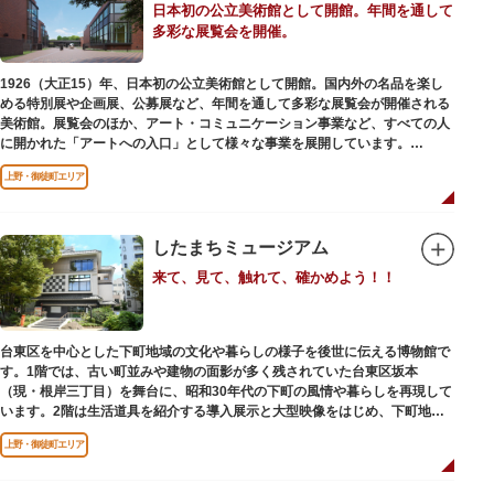
日本初の公立美術館として開館。年間を通して
多彩な展覧会を開催。
1926（大正15）年、日本初の公立美術館として開館。国内外の名品を楽し
める特別展や企画展、公募展など、年間を通して多彩な展覧会が開催される
美術館。展覧会のほか、アート・コミュニケーション事業など、すべての人
に開かれた「アートへの入口」として様々な事業を展開しています。
上野・御徒町エリア
レストランやミュージアムショップも充実。開放的なガラス張りのレストラ
ンからは、美術館のプロムナードや四季折々の公園の景色を眺めることがで
きます。入館は無料で、レストランやミュージアムショップのみの利用も可
能です（観覧料は展覧会によって異なります。展覧会のスケジュールや観覧
したまちミュージアム
料等の詳細は公式サイトをご確認ください）。
来て、見て、触れて、確かめよう！！
専門のスタッフに子供を預け、ゆっくりと展覧会鑑賞を楽しめる託児サービ
ス「パパママデー（事前予約制）」や、個室スペースのある授乳室、ミルク
用のお湯のサービスもあるのでファミリーにもおすすめです。
台東区を中心とした下町地域の文化や暮らしの様子を後世に伝える博物館で
レンガ色のタイル張りの建物は、日本のモダニズム建築の巨匠・前川國男の
す。1階では、古い町並みや建物の面影が多く残されていた台東区坂本
設計。
（現・根岸三丁目）を舞台に、昭和30年代の下町の風情や暮らしを再現して
屋外には彫刻等の立体作品も展示されています。
います。2階は生活道具を紹介する導入展示と大型映像をはじめ、下町地域
の歴史や出来事をたどることのできる資料を展示しています。また3階には
上野・御徒町エリア
企画展示室と、道具や玩具を体験し、調べることができるしたまち情報コー
ナーがあります。