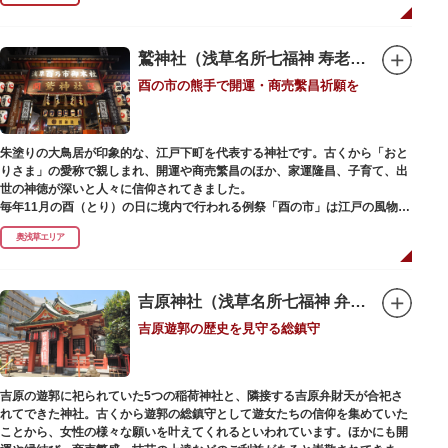
で建設当時のシンボル・大時計も復活し、昭和の面影を残す百貨店は今でも
人々に親しまれています。地上1階は 浅草らしい下町銘菓をはじめ、全国か
らセレクトされた銘菓が並ぶ「浅草すいーつ小町」。東武線「浅草駅」直結
なので、お土産購入にも便利です。
鷲神社（浅草名所七福神 寿老人）
酉の市の熊手で開運・商売繫昌祈願を
朱塗りの大鳥居が印象的な、江戸下町を代表する神社です。古くから「おと
りさま」の愛称で親しまれ、開運や商売繁昌のほか、家運隆昌、子育て、出
世の神徳が深いと人々に信仰されてきました。
毎年11月の酉（とり）の日に境内で行われる例祭「酉の市」は江戸の風物詩
として有名。福をかきこむと言われる熊手をはじめ八ツ頭芋、お多福の面な
奥浅草エリア
ど、色とりどりの縁起物を買い求める人たちで賑わいます。樋口一葉の代表
作『たけくらべ』や他の文学作品にもこの酉の市が数多く登場することか
ら、いかに地域に根付いた催し物だったかが伺い知れます。
吉原神社（浅草名所七福神 弁財天）
なでる場所によって異なるご利益を授かるといわれる「なでおかめ」も人
吉原遊郭の歴史を見守る総鎮守
気。ふっくらとした優しい顔立ちのおかめは「お多福」とも言われ、福が多
く幸せを招く女性の象徴という事から長年親しまれる縁起物です。
ご祭神としては天日鷲命（あめのひわしのみこと）と日本武尊（やまとたけ
吉原の遊郭に祀られていた5つの稲荷神社と、隣接する吉原弁財天が合祀さ
るのみこと）の他、浅草名所七福神のひとつとしても知られ、寿老人が祀ら
れてできた神社。古くから遊郭の総鎮守として遊女たちの信仰を集めていた
れています。
ことから、女性の様々な願いを叶えてくれるといわれています。ほかにも開