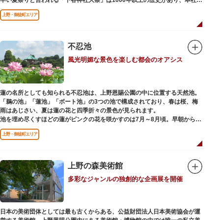
輿の渡御を行う「本祭り」と、町会神輿の渡御だけの「陰祭り」が隔年に行
上野・御徒町エリア
われています。
本殿には、日本を代表する画家 横山大観による「龍」の天井絵が掲げられて
おり、その壮大な美しさは見る者を圧倒します。俳句の大家・正岡子規の
「句碑」や、初代・三笑亭可楽の寄席が境内で初めて開かれたという「寄席
不忍池
発祥之地」の石碑などの見どころも。
風光明媚な景色を楽しむ都会のオアシス
オリジナルの朱印帳の販売や、月や日によって限定の御朱印頒布も行ってい
ます。
蓮の名所としても知られる不忍池は、上野恩賜公園の中に位置する天然池。
「鵜の池」「蓮池」「ボート池」の3つの池で構成されており、春は桜、梅
雨はあじさい、夏は蓮の花と四季折々の景色が見られます。
池を埋め尽くすほどの蓮がピンクの花を咲かすのは7月～8月頃。早朝から午
前のみ開花するので、シーズン中は多くの観光客が朝早くから池を訪れま
上野・御徒町エリア
す。綺麗な蓮の花を近くから観察できるデッキを散歩しながら朝の不忍池を
楽しむのがおすすめです。
「ボート池」ではスワンボートやオール式のボートのレンタルが可能。水上
から池を眺めれば、新しい発見ができるかもしれません。また、「鵜の池」
上野の森美術館
にはマガモ・オナガガモなどたくさんの鴨や渡り鳥が訪れます。大都会の中
多彩なジャンルの独創的な企画展を開催
でバードウォッチングができる珍しいスポットです。
ファミリーで、カップルで、または一人でゆったりと、思い思いの時間をお
過ごしください。
日本の美術団体としては最も古くからある、公益財団法人日本美術協会が運