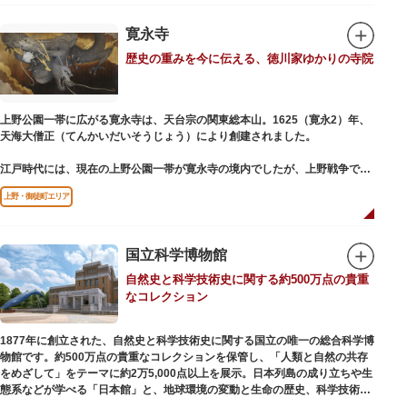
氏の功績を顕彰した記念碑など見どころも多数。月毎に趣向を凝らした御朱
印は、うっとりするほど美しいデザインで人気を博しています。
寛永寺
歴史の重みを今に伝える、徳川家ゆかりの寺院
江戸後期には、学問の神様である菅原道真公も回向院より遷され、境内にあ
る末社を含めて15柱もの神様が祀られています。俳優の渥美清が願をかけた
神社としても知られ、映画「男はつらいよ」で寅さんが首にかけているお守
りは、ここ小野照崎神社のものです。
上野公園一帯に広がる寛永寺は、天台宗の関東総本山。1625（寛永2）年、
天海大僧正（てんかいだいそうじょう）により創建されました。
江戸時代には、現在の上野公園一帯が寛永寺の境内でしたが、上野戦争でそ
の多くを焼失。現在は根本中堂をはじめ開山堂（両大師）、不忍池辯天堂、
上野・御徒町エリア
上野大仏（パゴダ）、輪王殿などの建造物が上野公園とその周辺に点在して
います。戦火を免れた輪王寺門跡御本坊表門、徳川将軍霊廟勅額門など重要
文化財も多く有し、歴史の重みを今に伝える寺院です。
清水観音堂の舞台前に復元された「月の松」は、浮世絵師歌川広重の「名所
国立科学博物館
江戸百景」にも描かれていることで有名。丸い形の松から不忍池辯天堂を見
自然史と科学技術史に関する約500万点の貴重
下ろす風流な景観は、絶好のフォトスポットとなっています。
なコレクション
東叡山（とうえいざん）という山号は、東の「比叡山延暦寺」を意味してお
り、比叡山や京都の有名寺院になぞらえて上野の山に数多くの堂舎が建立さ
1877年に創立された、自然史と科学技術史に関する国立の唯一の総合科学博
れました。本尊は薬師瑠璃光如来（やくしるりこうにょらい）で、伝教大師
物館です。約500万点の貴重なコレクションを保管し、「人類と自然の共存
最澄が自ら彫ったと伝えられる秘仏です。徳川歴代将軍の祈祷寺と菩提寺を
をめざして」をテーマに約2万5,000点以上を展示。日本列島の成り立ちや生
兼ね、御霊廟には6名の将軍が埋葬されています。
態系などが学べる「日本館」と、地球環境の変動と生命の歴史、科学技術の
進歩などが学べる「地球館」の2つの常設展示をメインに、特別展・企画展