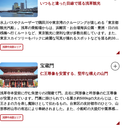
いつもと違った目線で巡る浅草観光
動物園としても知られるようになりました。戦後は遊園地として再開し、温
かさと懐かしさを併せ持つレトロなアトラクションや雰囲気で人気のスポッ
トとなっています。幼児（0歳～4歳）は入園とのりもの料が無料で、年齢や
身長制限の無いアトラクションもあり、子どもの遊園地デビューにもぴった
水上バスやクルーザーで隅田川や東京湾のクルージングが楽しめる「東京都
りです。
観光汽船」。浅草の乗船場からは、浜離宮・お台場海浜公園・豊洲・日の出
桟橋へ行くルートなど、東京観光に便利な便が多数出航しています。また、
東京スカイツリーをバックに綺麗な写真が撮れるスポットなどを巡る約30分
の「浅草周遊コース」も。初日の出やお花見、隅田川花火大会、クリスマス
浅草中央部エリア
などのイベント時は、いつもと違う目線から東京の景色を堪能できるイベン
トクルーズも企画されています。
漫画・アニメ界の巨匠、松本零士氏が宇宙船をイメージしてデザインした船
や、約300人が乗船可能なアメリカンな大型船など多種多様な船体も魅力。
宝蔵門
目的や人数にあわせてコースや時間帯を選べるチャータークルーズも行われ
仁王尊像を安置する、堅牢な構えの山門
ています。
浅草寺本堂前に佇む朱塗りの2階建て門。左右に阿形像と吽形像の仁王尊像
が安置されています。門裏に掛けられている重さ約500kgの大わらじは、仁
王さまの力を表し魔除けとして伝わるもの。台東区の友好都市のひとつ、山
形県村山市の有志により奉納されました。また、小船町の大提灯や重厚感あ
ふれる吊灯篭も存在感を放ち、参拝客を迎えてくれます。
浅草中央部エリア
宝蔵門は、平安時代、武蔵守に任命された平公雅（たいらのきみまさ）によ
り、祈願成就の御礼として942年に建立されました。数度の火災を経て、現