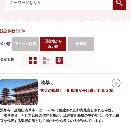
該当件数320件
現在地から
並び順
アクセス数順
更新順
近い順
表示切替
浅草寺
古寺の風格と下町風情が受け継がれる寺院
浅草寺（金龍山浅草寺）は、628年に創建された都内最古とされる寺院。
「浅草観音」として庶民の信仰を集め、江戸文化発展の中心地に。今では東
京を代表する観光名所として国内外から多くの人が訪れています。