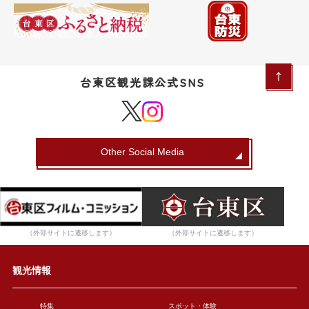
台東区観光課公式SNS
Other Social Media
（外部サイトに遷移します）
（外部サイトに遷移します）
観光情報
特集
スポット・体験