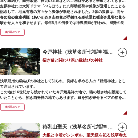
運や縁結び、商売繁盛、技芸の上達などのご利益があると崇敬されてきまし
た。
吉原神社には大河ドラマ「べらぼう」に九郎助稲荷や狐像が登場したことを
記念して、地元有志の方々から狐像が奉納されました。2体の狐像は、向か
春になると逢初桜（あいぞめさくら）と呼ばれるが枝垂れ桜が、見事な花を
って右の像が「逢（あい）」、左の像が「初（そめ）」と命名されていま
咲かせ人々を和ませます。毎年5月の例祭では神輿渡御が行われ、威勢の良
す。
い掛け声とともに各町は活気にあふれます。
奥浅草エリア
吉原弁財天は浅草名所七福神の一社・弁財天にあたり、七福神に関する授与
も年間を通して行われています。
今戸神社（浅草名所七福神 福禄寿）
招き猫と関わり深い縁結びの神社
浅草屈指の縁結びの神社として知られ、良縁を求める人の「婚活神社」とし
て注目されています。
この地は16世紀から焼かれていた今戸焼発祥の地で、猫の焼き物を販売して
いたことから、招き猫発祥の地でもあります。縁を招き寄せるペアの猫をモ
チーフにした絵馬や御朱印帳も人気です。
奥浅草エリア
1063（康平6）年、時の奥羽鎮守府源頼朝・義家父子が祈願し鎌倉の鶴ヶ丘
と浅草今戸とに京都の石清水八幡を勧請して創建されました。境内には、幕
末に活躍した新選組沖田総司の終焉の地の碑も佇んでいます。また、浅草名
待乳山聖天（浅草名所七福神 毘沙門天）
所七福神の福禄寿が祀られており、七福神詣りの参拝客でも賑わうスポット
大根と巾着がシンボル。聖天様を祀る浅草寺支
です。