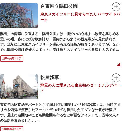
在の門は1964年にホテルニューオオタニ創始者・大谷米太郎の寄進により本
台東区立隅田公園
瓦葺きで再建された（2007年チタン瓦に葺き替え）楼門です。上層部には仏
東京スカイツリーに見守られたリバーサイドパ
教の経典である『元版⼀切経（げんばんいっさいきょう）』や寺宝が収蔵さ
ーク
れています。
隅田川の両岸に位置する「隅田公園」は、川沿いの心地よい散策を楽しめる
憩いの場。春には桜が咲き誇り、国内外から多くの観光客が花見に訪れま
す。浅草には東京スカイツリーを眺められる場所が数多くありますが、なか
でも隅田公園は絶好のスポット。春は桜とスカイツリーの共演も人気です。
川沿いにある「隅田公園オープンカフェ」は、店舗の一部を屋外にした開放
浅草中央部エリア
的なカフェ・レストラン。綺麗な景色を眺めながら、コーヒー片手にのんび
りと過ごしても良いですね。また、クジラの滑り台が目印の「遊具広場」は
ブランコやアスレチックなどの遊具が設置された広場。子どもも思いっきり
身体を動かせます。
松屋浅草
地元の人に愛される東京初のターミナルデパー
隅田川橋梁に設置された全長約160mの「すみだリバーウォーク」は、東京
ト
スカイツリーまでの最短距離ルートのひとつ。歩道橋の途中にあるガラス床
から隅田川を見下ろしたり、すぐ横を走る電車の迫力を楽しんだり、隅田川
散策にいかがでしょうか。
東京初の駅直結デパートとして1931年に開業した「松屋浅草」は、当時アメ
リカや西洋で流行したアール・デコ様式を採用したモダンな外装が特徴で
す。屋上に遊園地やこども動物園を作るなど斬新なアイデアで、当時の人々
の話題を集めました。
現在は、B1階から地上3階までが松屋浅草の売り場。2012年のリニューアル
浅草中央部エリア