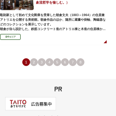
倉流哲学を愉しむ。）
彫刻家として初めて文化勲章を受章した朝倉文夫（1883～1964）の住居兼
アトリエを公開する美術館。朝倉作品のほか、随所に蔵書や掛軸、陶磁器な
どのコレクションを展示しています。
朝倉が自ら設計した、鉄筋コンクリート造のアトリエ棟と木造の住居棟から
なる建物は、異なる素材が違和感なく調和しています。広く門戸を開放し弟
谷中エリア
子を育成した「朝倉彫塑塾」の教育の場としても使われました。巨石と樹木
が濃密な空間を作り出す「五典の池」を中心とした中庭、日本における屋上
緑化の先駆けともいえる屋上庭園など、朝倉独自の美学や哲学、教育論も、
この建物に色濃く反映されています。
彫刻作品や芸術品を鑑賞する美術館という側面だけでなく、庭園や建築の価
値も感じられる施設です。朝倉の芸術思想の特質である自然観を表す庭園
1
2
3
4
5
6
7
8
は、その芸術上・観賞上の価値が評価され、敷地全体が「旧朝倉文夫氏庭
園」として国の名勝に指定されています。
PR