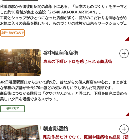
（はっぴべんざいてん）」。9月に行われる「巳成金（みなるかね）大祭」
秋葉原駅から御徒町駅間の高架下にある、「日本のものづくり」をテーマと
で目にすることができます。
した約50店舗が集まる施設「2k540 AKI-OKA ARTISAN」。
不忍池辯天堂には、豊臣秀吉公が大切にしていたという伝説のある、谷中七
工房とショップがひとつになった店舗が多く、商品のこだわりを聞きながら
福神とは別の「大黒天」も祀られています。
お気に入りの逸品を探したり、ものづくりの体験が出来るワークショップに
参加して自分だけのオリジナル商品を作ったり、クリエイターと直接コミュ
上野・御徒町エリア
ニケーションをとりながらのショッピングが楽しめます。飲食店もあるので
ランチやカフェ利用もおすすめ。
ここでしか買えない商品や一点物を扱うブランドなど、大量生産の製品には
ないぬくもりと、新しいデザインの商品に出会うことができます。
谷中銀座商店街
東京の下町レトロを感じられる商店街
名前の由来は、東京駅から2k540m付近にあることから「2k540」、秋葉原
駅（AKIHABARA）と御徒町駅（OKACHIMACHI）の間にあるという造語
「AKI-OKA」、フランス語で「職人」を意味する「ARTISAN」を組み合わ
せたもの。
JR日暮里駅西口から歩いて約5分。昔ながらの個人商店を中心に、さまざま
施設周辺は、江戸の文化を伝える伝統工芸職人の街だったという背景もあ
な業種の店舗が全長170mほどの短い通りに立ち並んだ商店街です。
り、現在もジュエリーや皮製品を扱うお店が多く、高いセンスとクオリティ
商店街につながる階段は「夕やけだんだん」と呼ばれ、下町を紅色に染める
をもった店舗が集結しています。
美しい夕日を堪能できるスポット。
谷中エリア
谷中銀座商店街は1945年頃に自然発生的に生まれ、現在の近隣型商店街へと
発展。昭和の懐かしい商店街の景観を見ることができます。東京の下町レト
ロを感じられるスポットとして、近隣住民だけではなく、国内外から多くの
観光客が訪れ、買い物や散策を楽しんでいます。
朝倉彫塑館
彫刻作品だけでなく、庭園や建築物も必見（朝