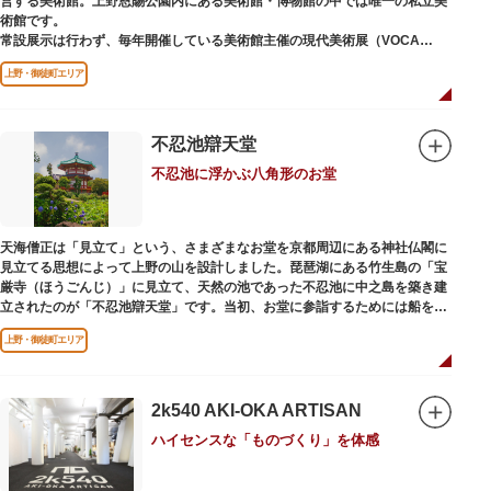
営する美術館。上野恩賜公園内にある美術館・博物館の中では唯一の私立美
術館です。
常設展示は行わず、毎年開催している美術館主催の現代美術展（VOCA
展）、公募展（上野の森美術館大賞展、日本の自然を描く展）のほか、マン
上野・御徒町エリア
ガから書展にいたるまで定期的に多彩なジャンルの独創的な企画展を開催し
ています。
別館の1階には、小企画展などの開催もできる上野の森美術館ギャラリー、
不忍池辯天堂
そして、3階には上野の森アートスクールが設置され、初心者から熟練者を
不忍池に浮かぶ八角形のお堂
対象とした油彩・アクリル、水彩、日本画のクラスや、週末に受講できる単
発講座などを開催しています。
天海僧正は「見立て」という、さまざまなお堂を京都周辺にある神社仏閣に
見立てる思想によって上野の山を設計しました。琵琶湖にある竹生島の「宝
厳寺（ほうごんじ）」に見立て、天然の池であった不忍池に中之島を築き建
立されたのが「不忍池辯天堂」です。当初、お堂に参詣するためには船を使
用していましたが、参詣者が増えたことから橋がかけられました。不忍池の
上野・御徒町エリア
どこからでも参拝できるように、八角形の建物になったと言われ、7月から8
月にかけては、不忍池の蓮が咲き、極楽浄土を連想させる光景が広がりま
す。
2k540 AKI-OKA ARTISAN
ご本尊である辯才天は、音楽と芸能の守り神として広く信仰され、
ハイセンスな「ものづくり」を体感
「辯”財”天」とも書くことから、金運上昇といったご利益もあると言われて
います。辯才天は琵琶を持った姿で知られていますが、不忍池辯天堂の辯才
天は、8本の腕に煩悩を破壊する武器をお持ちになっている「八臂辯才天