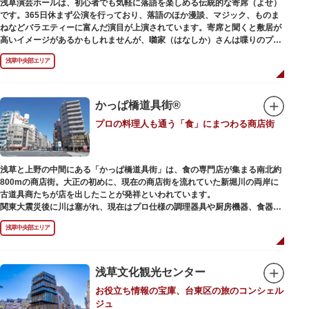
浅草演芸ホールは、初心者でも気軽に落語を楽しめる伝統的な寄席（よせ）
また、浅草名所七福神のひとつとしても知られ、恵比須像が祀られていま
です。365日休まず公演を行っており、落語のほか漫談、マジック、ものま
す。
ねなどバラエティーに富んだ演目が上演されています。寄席と聞くと敷居が
高いイメージがあるかもしれませんが、囃家（はなしか）さんは喋りのプ
ロ。すぐに巧みな話芸に引き込まれ、予備知識が無くても楽しめます。
浅草中央部エリア
ホール内で飲食できるのも魅力のひとつ。売店でお弁当やお菓子を買ってゆ
っくり番組を楽しんではいかがでしょう。数々の著名な落語家やお笑い芸人
を輩出した笑いの殿堂で、昔ながらの下町文化を体感してみてください。
かっぱ橋道具街®
プロの料理人も通う「食」にまつわる商店街
浅草と上野の中間にある「かっぱ橋道具街」は、食の専門店が集まる南北約
800mの商店街。大正の初めに、現在の商店街を流れていた新堀川の両岸に
古道具商たちが店を出したことが発祥といわれています。
関東大震災後に川は塞がれ、現在はプロ仕様の調理器具や厨房機器、食器、
包材、調理衣装など「食」にまつわる約170軒の専門店が集まる個性的な専
浅草中央部エリア
門商店街として賑わいを見せています。もちろん、ほとんどのお店が小売に
も対応。家庭の調理用具を購入したい人や観光客にもおすすめです。食品サ
ンプル作り体験ができるお店もありますよ。
浅草文化観光センター
毎年、道具の日である10月9日前後に開催される「かっぱ橋道具まつり」で
お役立ち情報の宝庫、台東区の旅のコンシェル
は、各店舗がおすすめ商品や掘り出しものを販売。また、年ごとに異なる
ジュ
様々な催しものも行われます。