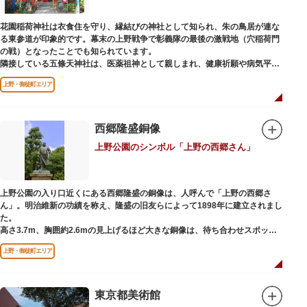
ック。手塚治虫のユニコのお守りなど愛らしいものがありますよ。
花園稲荷神社は衣食住を守り、縁結びの神社として知られ、朱の鳥居が連な
る東参道が印象的です。幕末の上野戦争で彰義隊の最後の激戦地（穴稲荷門
の戦）となったことでも知られています。
隣接している五條天神社は、医薬祖神として親しまれ、健康祈願や病気平癒
祈願の参拝者が多く、相殿には菅原道真公も祀られています。
上野・御徒町エリア
境内がつながっており、まるでひとつの神社かのように並んで鎮座していま
すが、それぞれ別々の由緒の独立した神社です。どちらの御朱印も五條天神
社の境内にある授与所で頒布されています。
西郷隆盛銅像
参拝は6:00～17:00（御朱印の授与は9:00～17:00）
上野公園のシンボル「上野の西郷さん」
上野公園の入り口近くにある西郷隆盛の銅像は、人呼んで「上野の西郷さ
ん」。明治維新の功績を称え、隆盛の旧友らによって1898年に建立されまし
た。
高さ3.7m、胸囲約2.6mの見上げるほど大きな銅像は、待ち合わせスポット
やフォトスポットとして親しまれています。彫刻家、高村光雲によって作ら
上野・御徒町エリア
れた像は、愛犬のツンと一緒にうさぎ狩りに出かけているところだそう。
上野公園にお立ち寄りの際は、ぜひ「上野の西郷さん」と写真撮影を楽しん
ではいかがでしょうか。
東京都美術館