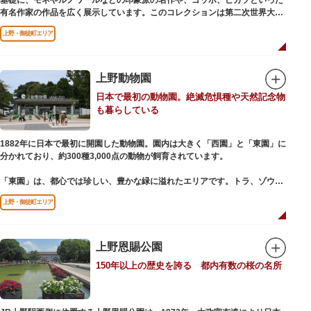
基礎に、モネやルノワールなどの印象派の名作や、ゴッホ、ピカソといった
有名作家の作品を広く展示しています。このコレクションは第二次世界大戦
中にフランス政府に接収され、戦後に専用の美術館を創設することを条件に
上野・御徒町エリア
日本へ寄贈返還されました。
本館の設計は、フランスで活躍した近代建築の巨匠ル・コルビュジエによる
もの。「ル・コルビュジエの建築作品－近代建築運動への顕著な貢献－」の
上野動物園
構成資産の一つとして東京初の世界文化遺産に登録されています。前庭にも
日本で最初の動物園。絶滅危惧種や天然記念物
ロダンの彫刻が展示されており、散策しながら美術鑑賞を楽しめるのも魅力
も暮らしている
のひとつ。 ボランティア・スタッフと一緒に鑑賞する「美術トーク」や、解
説を聞きながら本館や前庭を一緒に歩く「建築ツアー」など、初めての来館
でも気軽に楽しめるプログラムも用意されています。
1882年に日本で最初に開園した動物園。園内は大きく「西園」と「東園」に
分かれており、約300種3,000点の動物が飼育されています。
「東園」は、都心では珍しい、豊かな緑に溢れたエリアです。トラ、ゾウな
どが住む森エリアや、ホッキョクグマやアザラシが住む海エリアでは、水浴
上野・御徒町エリア
びなど迫力あるシーンが目撃できることもあります。国指定重要文化財の
「旧寛永寺五重塔」や藤堂高虎が建て1878（明治11）年に再建された
「閑々亭」などの歴史的建造物も見どころです。
上野恩賜公園
一方「西園」は、蓮の名所としても知られる風光明媚な「不忍池」のほとり
150年以上の歴史を誇る 都内有数の桜の名所
に位置する区域。キリンやサイなどの人気動物をはじめ、アイアイや“動か
ない鳥”として話題のハシビロコウなどユニークな種も見られます。
子ども動物園「すてっぷ」では、小動物を間近で観察することを通じて、命
の大切さや生きものの魅力が学べる体験プログラムが実施されています。