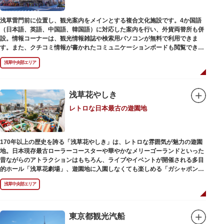
浅草雷門前に位置し、観光案内をメインとする複合文化施設です。4か国語
（日本語、英語、中国語、韓国語）に対応した案内を行い、外貨両替所も併
設。情報コーナーは、観光情報雑誌や検索用パソコンが無料で利用できま
す。また、クチコミ情報が書かれたコミュニケーションボードも閲覧できる
ので、とっておきの旅のヒントを得られるかも。多目的スペースでは、映像
浅草中央部エリア
を活用し台東区のみどころやイベント、歴史、文化を紹介。通常、イスが配
備されているので休憩場所としても利用できます。
ここを訪れたなら、8階の展望テラスも必見です。雷門から浅草寺へと続く
仲見世や、隅田川や東京スカイツリーも一望できるビュースポットとなって
浅草花やしき
います。
レトロな日本最古の遊園地
浅草の街並みに溶け込む平屋を重ねたようなおしゃれな外観は、日本を代表
する建築家・隈研吾氏によるデザイン。木の温もりあふれる空間は、初めて
日本を訪れる海外ツーリストにも優しい印象を与えています。
170年以上の歴史を誇る「浅草花やしき」は、レトロな雰囲気が魅力の遊園
地。日本現存最古ローラーコースターや華やかなメリーゴーランドといった
昔ながらのアトラクションはもちろん、ライブやイベントが開催される多目
的ホール「浅草花劇場」、遊園地に入園しなくても楽しめる「ガシャポンの
デパート浅草花やしき店」も併設され、さまざまな娯楽を楽しめる浅草の
浅草中央部エリア
「遊びの場」として親しまれています。
浅草花やしきは、江戸時代末期の1853年に造園師・森田六三郎により、牡丹
と菊細工を主とした花園（かえん）として誕生しました。明治時代に入ると
東京都観光汽船
遊戯施設が置かれ、珍鳥や猛獣、見世物の展示などでも評判に。全国有数の