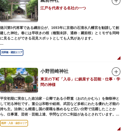
藏前神社
幻想的な光景をつくりだします。例年、数十万人の人出があり、多くの観客
江戸を代表する名社の一つ
で賑わう蔵前の初夏の風物詩になっています。
社務所では、社紋の七曜紋と月星紋がデザインされた御朱印帳の販売や、鳥
越祭の開催期間中は限定御朱印も頒布されます。
徳川第5代将軍である綱吉公が、1693年に京都の石清水八幡宮を勧請して創
建した神社。春には早咲きの桜（種類未詳、通称：藏前桜）とミモザを同時
に見ることができる花見スポットとしても人気があります。
江戸時代には勧進大相撲の開催地としても知られ、3大強豪力士の谷風、小
浅草橋・蔵前エリア
野川、雷電などの名力士による幾多の名勝負が繰り広げられ大いに賑わいを
見せました。また、御神輿は昭和の名工・志布景彩（しふけいさい）による
もので、その華麗さから御神輿として初めて意匠登録されています。
小野照崎神社
創建当初の社号は「石清水八幡宮」でしたが、1951年に「藏前神社」へと改
東京の下町「入谷」に鎮座する芸能・仕事・学
称しました。江戸城鬼門除の守護神ならびに徳川将軍家祈願所の一社として
問の神様
尊崇され、社地は200石の朱印地を賜り、江戸を代表する名社のひとつに数
えられています。赤穂義士討ち入りの成功祈願や、落語の演目にある「元
犬」ゆかりの神社としても知られるパワースポットです。
平安初期に実在した政治家・公卿である小野篁（おのたかむら）を御祭神と
して祀る神社です。篁公は和歌や絵画、武芸など多岐にわたる優れた才能の
持ち主。法律にも精通し国の要職を務めるなど広い分野で活躍したことか
ら、仕事運、芸術・芸能上達、学問などのご利益があるとされています。
根岸・入谷・金杉エリア
境内には、国の重要有形民俗文化財であるミニチュアの富士山「富士塚」
や、日本三大に数えられる「庚申塚」、昭和を代表する囲碁棋士・藤沢秀行