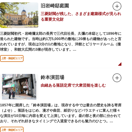
旧岩崎邸庭園
三菱財閥が残した、さまざま建築様式が見られ
る重要文化財
三菱財閥初代・岩崎彌太郎の長男で三代目社長、久彌の本邸として1896年に
造られた建物です。当時は約1万5,000坪の敷地に20棟もの建物があったと言
われていますが、現在は3分の1の敷地となり、洋館とビリヤードルーム（撞
球室）、和館大広間の3棟が現存しています。
上野・御徒町エリア
【洋館】
鹿鳴館の建築家として知られるジョサイア・コンドルによって設計された西
洋木造建築の洋館で、館内の随所に見事なジャコビアン様式の装飾が施され
ています。
鈴本演芸場
由緒ある落語定席で大衆芸能を楽しむ
【撞球室】
当時の日本では非常に珍しいスイスの山小屋風の撞球室（ビリヤード場）
で、洋館から地下道でつながっています。通常は非公開ですが、毎月15日
（10月のみ10/16）に先着順で限定公開されています。
1857年に開席した「鈴本演芸場」は、現存する中では最古の歴史を誇る寄席
（よせ）。落語をはじめ、漫才や曲芸、紙切りなどバラエティに富んだ様々
【和館大広間】
な演目が10日毎に内容を変えて上演しています。昼の部と夜の部に分かれて
洋館に併置された名棟 梁大河喜十郎の手によるものと伝えられている書院造
おり、それぞれ好きなタイミングで入退室できるのも魅力のひとつ。
りの和館で、当時は550坪に及ぶ洋館を遥かにしのぐ規模でしたが、現在は
上演中は飲食も可能です。おすすめは売店で購入できる、お箸で切れるやわ
冠婚葬祭などに使われていた大広間の1棟だけが残っています。
上野・御徒町エリア
らかさで有名な「上野 井泉本店」のかつサンド。お弁当やお菓子を食べたり