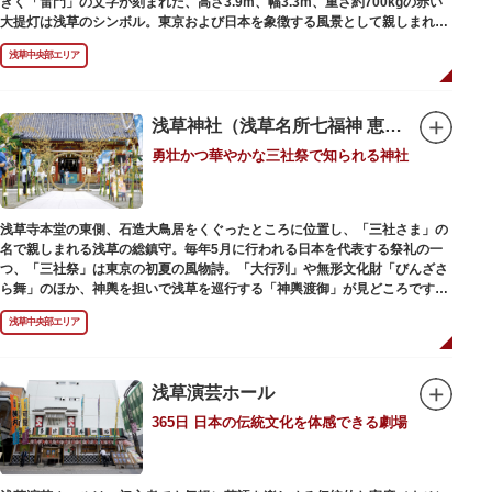
きく「雷門」の文字が刻まれた、高さ3.9m、幅3.3m、重さ約700kgの赤い
大提灯は浅草のシンボル。東京および日本を象徴する風景として親しまれ、
フォトスポットとしても国内外の観光客を魅了し続けています。
浅草中央部エリア
提灯の底部に施された見事な龍の彫刻や、門の北側（風神雷神の背後）に安
置されている浅草寺の護法善神「天龍像」と「金龍像」も見どころ。正式名
称の「風雷神門」は、門の左右に立つ2体の彫像、風神像と雷神像に由来し
ます。日没から23時頃までは雷門や浅草寺がライトアップされ、昼間とは違
浅草神社（浅草名所七福神 恵比須）
った荘厳な雰囲気に包まれます。
勇壮かつ華やかな三社祭で知られる神社
何度も焼失と再建を繰り返し、現在の雷門は1960年に松下電器産業（現パナ
ソニック）の松下幸之助氏の寄進により再建されたものです。
浅草寺本堂の東側、石造大鳥居をくぐったところに位置し、「三社さま」の
名で親しまれる浅草の総鎮守。毎年5月に行われる日本を代表する祭礼の一
つ、「三社祭」は東京の初夏の風物詩。「大行列」や無形文化財「びんざさ
ら舞」のほか、神輿を担いで浅草を巡行する「神輿渡御」が見どころです。
町を練り歩く担ぎ手たちの威勢良い掛け声が響き渡り、浅草の町がまつり一
浅草中央部エリア
色に染まります。
6月の「夏越し（なごし）の大祓」では、茅草で作られた輪の中（茅の輪）
が設置されます。それを八の字に三回通って穢れを祓うことで疫病や災厄か
ら逃れ、福徳があると伝えられる行事です。
浅草演芸ホール
365日 日本の伝統文化を体感できる劇場
本殿には浅草寺のご本尊である聖観世音菩薩像を見つけた漁師の兄弟ととも
に、尊像として奉安した郷土の文化人、土師真中知（はじのなかとも）の3
人が祀られています。江戸時代に徳川家光が寄進した社殿は本殿・幣殿と拝
殿の間が渡り廊下で繋がる建築様式。国の重要文化財に指定されています。