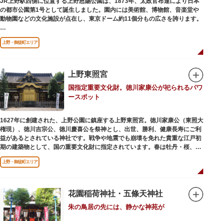
JR上野駅西側に位置する上野恩賜公園は、1873年、太政官布達により日本
の都市公園第1号として誕生しました。園内には美術館、博物館、音楽堂や
歩き疲れたり、お腹が空いてきたら、園内にいくつかあるフードショップで
動物園などの文化施設が点在し、東京ドーム約11個分もの広さを誇ります。
休憩しましょう。それぞれのお店で、動物たちをモチーフにした可愛いフー
ドやスイーツが食べられます。オリジナルグッズを取り扱うギフトショップ
ソメイヨシノやヤマザクラなど約1,200本の桜が植えられた園内は、桜の名
も必見です。
上野・御徒町エリア
所としても有名。シーズンにはライトアップされた夜桜が一層風情を添え、
例年延べ330万人近い人出となります。不忍池（しのばずのいけ）は江戸時
代より浮世絵に描かれたほどのハスの名所。たくさんの鴨や渡り鳥が訪れる
ので、バードウォッチングを楽しむ人の姿も見られるスポットです。
上野東照宮
国指定重要文化財。徳川家康公が祀られるパワ
美術館や博物館で国内外の芸術作品や文化・自然科学に触れたり、歴史の薫
ースポット
りを感じながら史跡巡りを楽しんではいかがでしょうか。1日では見てまわ
りきれないほどの魅力にあふれた公園です。
1627年に創建された、上野公園に鎮座する上野東照宮。徳川家康公（東照大
権現）、徳川吉宗公、徳川慶喜公を祭神とし、出世、勝利、健康長寿にご利
益があるとされている神社です。戦争や地震でも崩壊を免れた貴重な江戸初
期の建築物として、国の重要文化財に指定されています。春は牡丹・桜、秋
は紅葉やダリア展、お正月は初詣や冬ぼたん鑑賞の地として、年間を通して
上野・御徒町エリア
国内外からの参拝者で賑わうスポットです。
贅沢に金箔が使われた豪華絢爛な金色殿（社殿）などの建造物は、三代将
軍・徳川家光公が、日光東照宮までお参りに行けない江戸の人々のために建
花園稲荷神社・五條天神社
てられたそう。社殿内部は文化財保護のため通常は非公開ですが、特別公開
朱の鳥居の先には、静かな神苑が
が実施されることもあるので、拝観を申し込んでみてはいかがでしょうか。
授与所では、期間・数量限定のお守りや御朱印も授与されているので要チェ