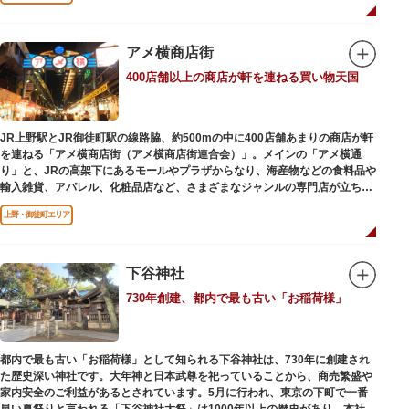
ビールを飲みながら、演目をお楽しみください。
一度にさまざま建築様式が見られるとあって見ごたえ抜群。大名庭園の形式
を一部踏襲している広大な庭は、建築様式同様に和洋併置式とされ、「芝
アメ横商店街
庭」をもつ近代庭園の初期の形を残しています。江戸時代の石碑や手水鉢、
庭石などが見られ、煉瓦塀を含めた敷地全体が重要文化財に指定されていま
400店舗以上の商店が軒を連ねる買い物天国
す。
JR上野駅とJR御徒町駅の線路脇、約500mの中に400店舗あまりの商店が軒
を連ねる「アメ横商店街（アメ横商店街連合会）」。メインの「アメ横通
り」と、JRの高架下にあるモールやプラザからなり、海産物などの食料品や
輸入雑貨、アパレル、化粧品店など、さまざまなジャンルの専門店が立ち並
んでいます。活気ある呼び込みが飛び交うなかで、店員さんとの会話も楽し
上野・御徒町エリア
みながら目玉商品や特価品を探せるのが魅力のひとつ。年末の叩き売りは風
物詩にもなっています。
アメ横のはじまりは、物資が底をついた第二次世界大戦後にできた闇市。多
下谷神社
くの闇市が的屋の仕切りであったのに対して、アメ横は満州からの復員兵が
730年創建、都内で最も古い「お稲荷様」
共同体となり連合会を結成。出店を統制し、商店街が形成されました。
当時、JR上野駅のすぐ南に発生した闇市は、飴を販売する屋台があったこと
から「アメヤ横丁（飴屋通り）」と呼ばれるように。反対側のJR御徒町付近
都内で最も古い「お稲荷様」として知られる下谷神社は、730年に創建され
には、アメリカ進駐軍の放出物資を販売する店ができたので「アメリカ横丁
た歴史深い神社です。大年神と日本武尊を祀っていることから、商売繁盛や
（アメリカ通り）」と呼ばれるようになりました。この2つのエリアが統合
家内安全のご利益があるとされています。5月に行われ、東京の下町で一番
され、今の「アメ横」になったと言われています。
早い夏祭りと言われる「下谷神社大祭」は1000年以上の歴史があり、本社神