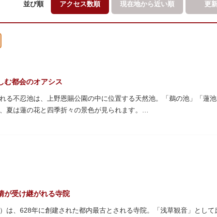
並び順
アクセス数順
現在地から
近い順
更
しむ都会のオアシス
れる不忍池は、上野恩賜公園の中に位置する天然池。「鵜の池」「蓮池
、夏は蓮の花と四季折々の景色が見られます。
蓮がピンクの花を咲かすのは7月～8月頃。早朝から午前のみ開花する
の花を近くから観察できるデッキを散歩しながら朝の不忍池を楽しむの
ンボートやオール式のボートのレンタルが可能。水上から池を眺めれば
・オナガガモなどたくさんの鴨や渡り鳥が訪れます。大都会の中でバー
ルで、または一人でゆったりと、思い思いの時間をお過ごしください。
情が受け継がれる寺院
）は、628年に創建された都内最古とされる寺院。「浅草観音」とし