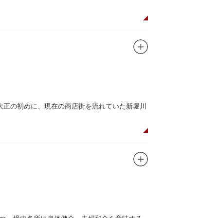
た浅草寺の総門。本堂前には2体の仁王尊像が並
あるといわれる常香炉（じょうこうろ）が鎮
音菩薩が祀られており、毎日定時に法要が執り
所七福神のひとつ・大黒天が祀られた影向堂
大正の初めに、現在の商店街を流れていた新堀川
0店舗が軒を連ねる仲見世のお店も閉まり、シャ
もおすすめです。昼間と比べて人が少なくゆっ
ど「食」にまつわる約170軒の専門店が集まる個
家庭の調理用具を購入したい人や観光客にもお
すすめ商品や掘り出しものを販売。また、年ごとに