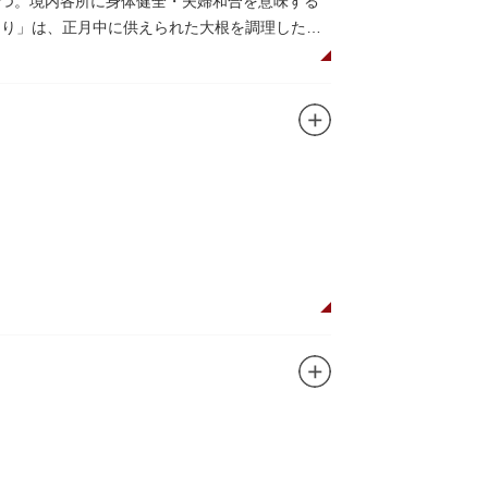
つ。境内各所に身体健全・夫婦和合を意味する
つり」は、正月中に供えられた大根を調理した風
だくことで、心身健康のご利益があるそうで
法。心願成就の力があると考えられており、依
毘沙門天が祀られています。
ガンに掲げ、IPを軸に玩具、ガシャポン、カー
ターテインメントをお届けしています。