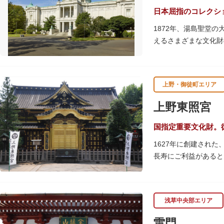
日本屈指のコレクシ
1872年、湯島聖堂
えるさまざまな文化財
帝冠様式の代表的建築
講演会、ワークショッ
てみてはいかがでしょ
上野・御徒町エリア
吹き抜けのエントラン
上野東照宮
て来館する方や時間が
でしょう。
国指定重要文化財。
1627年に創建され
敷地内にはレストラン
長寿にご利益があると
す。春は牡丹・桜、秋
す。
浅草中央部エリア
贅沢に金箔が使われた
ために建てられたそう
雷門