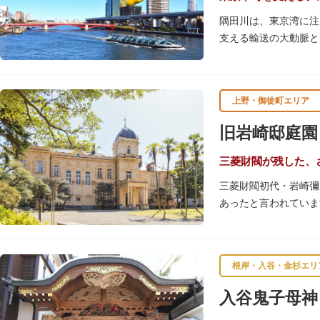
隅田川は、東京湾に注
支える輸送の大動脈と
春になると、屋形船に
です。また、毎年7月
す。
上野・御徒町エリア
川沿いには「隅田川テ
旧岩崎邸庭園
を楽しんだ後は、オー
隅田川にかかる橋々も
三菱財閥が残した、
ょうか。
三菱財閥初代・岩崎彌
あったと言われていま
【洋館】
鹿鳴館の建築家として
根岸・入谷・金杉エリ
飾が施されています。
入谷鬼子母神
【撞球室】