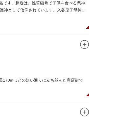
でつながっています。通常は非公開ですが、毎
有名です。釈迦は、性質凶暴で子供を食べる悪神
護神として信仰されています。入谷鬼子母神で
は550坪に及ぶ洋館を遥かにしのぐ規模でした
る広大な庭は、建築様式同様に和洋併置式とさ
が見られ、煉瓦塀を含めた敷地全体が重要文化
長170mほどの短い通りに立ち並んだ商店街で
できるスポット。
かしい商店街の景観を見ることができます。東京
が訪れ、買い物や散策を楽しんでいます。