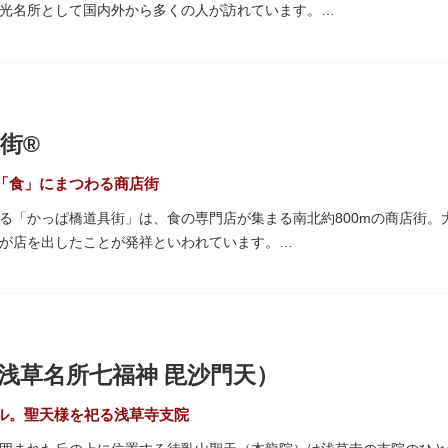
光名所として国内外から多くの人が訪れています。
「雷門（風雷神門）」は、高さ3.9mの大提灯と風神雷神像が安置され
ち、参拝客を堂々と迎えてくれます。本堂前には、邪気を払うご利益が
て身を清めましょう。「観音堂」とも呼ばれる本堂にはご本尊の聖観世
街®
も必見です。ひと際目立つ五重塔、国指定重要文化財の二天門、浅草名
、悠久の時に思いを馳せて見学をお楽しみください。
「食」にまつわる商店街
る「かっぱ橋道具街」は、食の専門店が集まる南北約800mの商店街。
され、朱塗りの建物がより一層鮮やかに浮かび上がります。昼間は約9
が店を出したことが発祥といわれています。
草絵巻」を楽しめるのも夜の醍醐味。撮影スポットやデートスポットに
がれ、現在はプロ仕様の調理器具や厨房機器、食器、包材、調理衣装な
運んでみてはいかがでしょうか。
て賑わいを見せています。もちろん、ほとんどのお店が小売にも対応。
プル作り体験ができるお店もありますよ。
10月9日前後に開催される「かっぱ橋道具まつり」では、各店舗がお
浅草名所七福神 毘沙門天）
も行われます。
ル。聖天様を祀る浅草寺支院