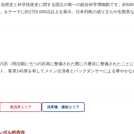
た、自然史と科学技術史に関する国立の唯一の総合科学博物館です。約50
」をテーマに約2万5,000点以上を展示。日本列島の成り立ちや生態
進歩などが学べる「地球館」の2つの常設展示をメインに、特別展・企
博」の長久手日本館で人気を博した「地球の部屋」を移設した、「シアター3
1の大きさ）のドームの内側すべてがスクリーンになっている世界初のシ
るイベント企画や、恐竜をはじめとした様々な実物標本、子ども向けの
六区（明治期に七つの区画に整備された際に六番目に整備されたことに由
では、日本およびアジアにおける科学系博物館の中核施設として、調査
ト。客席145席を有してメイン出演者とバックダンサーによる華やかな
の活動を上野の本館、白金台の附属自然教育園、茨城県つくば市の実験
奥浅草エリア
浅草橋・蔵前エリア
ンボル的存在