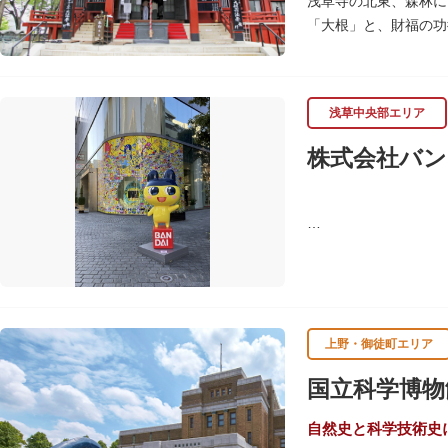
浅草寺の北東、森林に
「大根」と、財福の功
呂吹き大根が御神酒と
す。
浅草中央部エリア
毎朝本堂で執り行われ
頼すると7日間毎朝祈
株式会社バン
バンダイは1950年
ド、菓子・食品・食玩
上野・御徒町エリア
国立科学博物
自然史と科学技術史