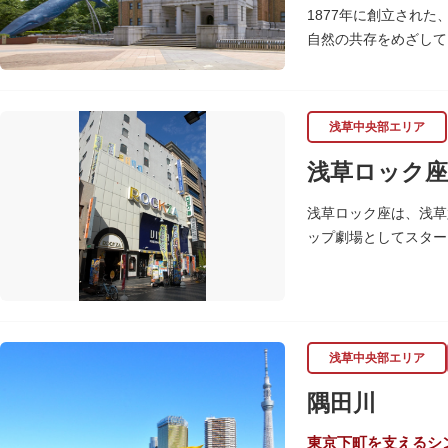
1877年に創立され
自然の共存をめざして
命の歴史、科学技術の
2005年「愛・地球
の地球の100万分の
浅草中央部エリア
しています。
楽しみながら学習でき
浅草ロック座
館です。
浅草ロック座は、浅草
また、国立科学博物館
ップ劇場としてスター
習支援を推進。これら
ます。
浅草中央部エリア
隅田川
東京下町を支えるシ