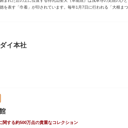
囲まれた丘の上に位置する待乳山聖天（本龍院）は浅草寺の支院のひと
徳を表す「巾着」が印されています。毎年1月7日に行われる「大根ま
ともに参拝者に振る舞われるイベント。聖天様のお下がりの大根をいた
ている「浴油祈祷（よくゆきとう）」は、聖天様を供養する最高の祈祷
祷していただけます。また、浅草名所七福神のひとつとしても知られ、
ダイ本社
に創業し、「夢・クリエイション～楽しいときを創る企業～を企業スロー
、アパレル、日用雑貨など、お客さまの身近で楽しんでいただけるエン
館
に関する約500万点の貴重なコレクション