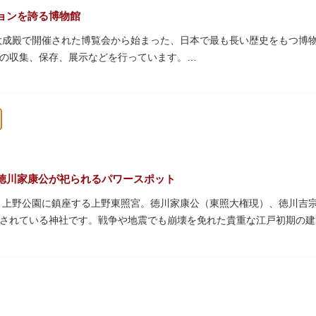
ョンを誇る博物館
の大成殿で開催された博覧会から始まった、日本で最も長い歴史をもつ博
の収集、保存、展示などを行っています。
物である本館をはじめとする6つの展示館（資料館）からなり、89件
プなどを実施しています。国宝や重要文化財などの名品をたどりながら
うか。
スに大理石の大階段がある本館では、壁時計やステンドグラスなど格調
限られている方などに向け提案されたコース（日本美術入門／たてもの
徳川家康公が祀られるパワースポット
た、上野公園に鎮座する上野東照宮。徳川家康公（東照大権現）、徳川吉
やミュージアムショップのほか緑豊かな庭園も。季節ごとの彩りを感じ
されている神社です。戦争や地震でも崩壊を免れた貴重な江戸初期の建
は紅葉やダリア展、お正月は初詣や冬ぼたん鑑賞の地として、年間を通
豪華絢爛な金色殿（社殿）などの建造物は、三代将軍・徳川家光公が、
。社殿内部は文化財保護のため通常は非公開ですが、特別公開が実施さ