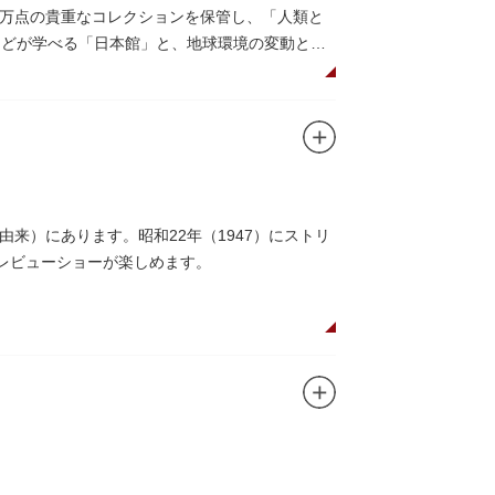
0万点の貴重なコレクションを保管し、「人類と
系などが学べる「日本館」と、地球環境の変動と生
画展などから構成されています。
6○」も見どころのひとつ。直径12.8m（実際
アターで、月ごとに変わるオリジナル映像を上映
コーナーもあり、お子様連れでも楽しめる博物
来）にあります。昭和22年（1947）にストリ
研究、標本資料の収集・保管・活用、展示・学
レビューショーが楽しめます。
植物園や筑波研究施設（非公開）で展開してい