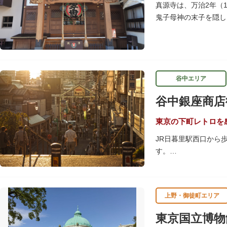
当時の日本では非常に
真源寺は、万治2年（
月15日（10月のみ1
鬼子母神の末子を隠し
は、子育ての善神にな
【和館大広間】
洋館に併置された名棟
が、現在は冠婚葬祭な
谷中エリア
一度にさまざま建築様
谷中銀座商店
れ、「芝庭」をもつ近
財に指定されています
東京の下町レトロを
JR日暮里駅西口から
す。
商店街につながる階段
谷中銀座商店街は19
上野・御徒町エリア
の下町レトロを感じら
東京国立博物