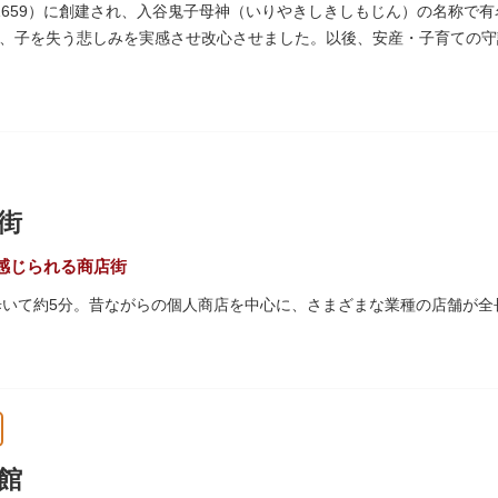
珍しいスイスの山小屋風の撞球室（ビリヤード場）で、洋館から地下道
1659）に創建され、入谷鬼子母神（いりやきしきしもじん）の名称で
0/16）に先着順で限定公開されています。
、子を失う悲しみを実感させ改心させました。以後、安産・子育ての守
った由来からツノのない「おに」の文字を使っています。
 梁大河喜十郎の手によるものと伝えられている書院造りの和館で、当時
どに使われていた大広間の1棟だけが残っています。
式が見られるとあって見ごたえ抜群。大名庭園の形式を一部踏襲してい
街
代庭園の初期の形を残しています。江戸時代の石碑や手水鉢、庭石など
。
感じられる商店街
歩いて約5分。昔ながらの個人商店を中心に、さまざまな業種の店舗が全
は「夕やけだんだん」と呼ばれ、下町を紅色に染める美しい夕日を堪能
45年頃に自然発生的に生まれ、現在の近隣型商店街へと発展。昭和の懐
れるスポットとして、近隣住民だけではなく、国内外から多くの観光客
館