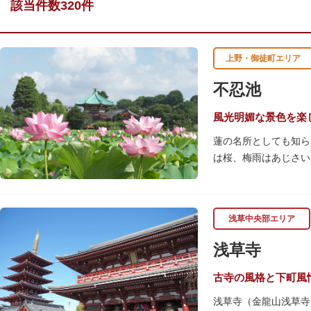
該当件数320件
上野・御徒町エリア
不忍池
風光明媚な景色を楽
蓮の名所としても知ら
は桜、梅雨はあじさい
池を埋め尽くすほどの
を訪れます。綺麗な蓮
「ボート池」ではスワ
浅草中央部エリア
「鵜の池」にはマガモ
ファミリーで、カップ
浅草寺
古寺の風格と下町風
浅草寺（金龍山浅草寺