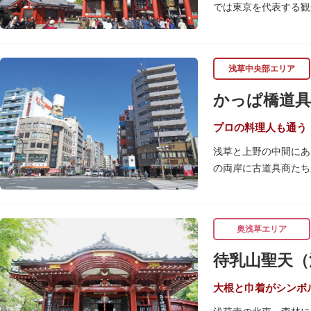
では東京を代表する観
浅草の象徴とも言える
ぶ山門「宝蔵門」が建
浅草中央部エリア
座。参拝前に煙を浴び
行われています。
かっぱ橋道具
境内の歴史ある建造物
（ようごうどう）など
プロの料理人も通う
浅草と上野の中間にあ
日没後はライトアップ
の両岸に古道具商たち
ッターに描かれた「浅
関東大震災後に川は塞
くり巡れるので、足を
性的な専門商店街とし
すすめです。食品サン
奥浅草エリア
毎年、道具の日である
待乳山聖天（
異なる様々な催しもの
大根と巾着がシンボ