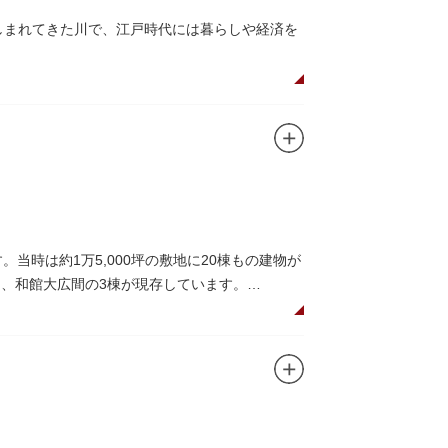
親しまれてきた川で、江戸時代には暮らしや経済を
とのコラボレーションも、まさに絵になる光景
なっており、こちらも多くの見物客でにぎわいま
ら、緑化が施された遊歩道で散歩やジョギング
に乗船して、優雅に観察してみてはいかがでし
当時は約1万5,000坪の敷地に20棟もの建物が
）、和館大広間の3棟が現存しています。
で、館内の随所に見事なジャコビアン様式の装