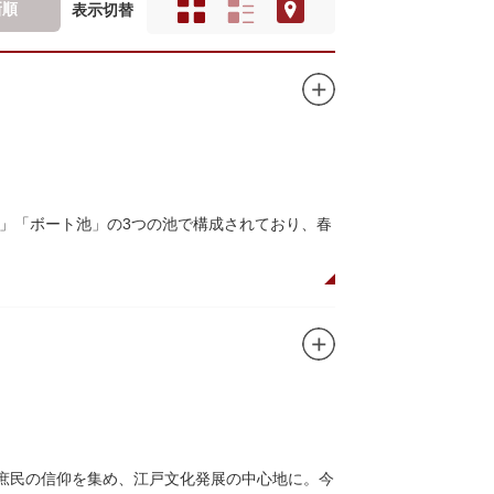
新順
表示切替
」「ボート池」の3つの池で構成されており、春
ので、シーズン中は多くの観光客が朝早くから池
がおすすめです。
、新しい発見ができるかもしれません。また、
ドウォッチングができる珍しいスポットです。
て庶民の信仰を集め、江戸文化発展の中心地に。今