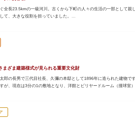
ぐ全長23.5kmの一級河川。古くから下町の人々の生活の一部として
して、大きな役割を担っていました。
乗って隅田川両岸に続く桜並木を楽しむ姿も見られ、東京スカイツリー
の最終土曜日に開催される「隅田川花火大会」は、東京の夏の風物詩に
ラス」と呼ばれる遊歩道も整備されています。心地よい風に吹かれなが
プンカフェでほっと一息つくのもおすすめです。
、それぞれ特徴的な形をしていて見応えは抜群。せっかくなら水上バス
さまざま建築様式が見られる重要文化財
太郎の長男で三代目社長、久彌の本邸として1896年に造られた建物です。
すが、現在は3分の1の敷地となり、洋館とビリヤードルーム（撞球室
知られるジョサイア・コンドルによって設計された西洋木造建築の洋館
ア