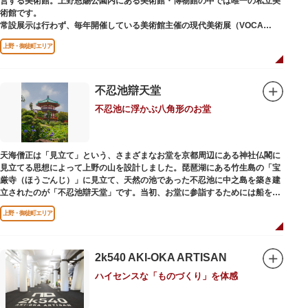
営する美術館。上野恩賜公園内にある美術館・博物館の中では唯一の私立美
術館です。
常設展示は行わず、毎年開催している美術館主催の現代美術展（VOCA
展）、公募展（上野の森美術館大賞展、日本の自然を描く展）のほか、マン
上野・御徒町エリア
ガから書展にいたるまで定期的に多彩なジャンルの独創的な企画展を開催し
ています。
別館の1階には、小企画展などの開催もできる上野の森美術館ギャラリー、
不忍池辯天堂
そして、3階には上野の森アートスクールが設置され、初心者から熟練者を
不忍池に浮かぶ八角形のお堂
対象とした油彩・アクリル、水彩、日本画のクラスや、週末に受講できる単
発講座などを開催しています。
天海僧正は「見立て」という、さまざまなお堂を京都周辺にある神社仏閣に
見立てる思想によって上野の山を設計しました。琵琶湖にある竹生島の「宝
厳寺（ほうごんじ）」に見立て、天然の池であった不忍池に中之島を築き建
立されたのが「不忍池辯天堂」です。当初、お堂に参詣するためには船を使
用していましたが、参詣者が増えたことから橋がかけられました。不忍池の
上野・御徒町エリア
どこからでも参拝できるように、八角形の建物になったと言われ、7月から8
月にかけては、不忍池の蓮が咲き、極楽浄土を連想させる光景が広がりま
す。
2k540 AKI-OKA ARTISAN
ご本尊である辯才天は、音楽と芸能の守り神として広く信仰され、
ハイセンスな「ものづくり」を体感
「辯”財”天」とも書くことから、金運上昇といったご利益もあると言われて
います。辯才天は琵琶を持った姿で知られていますが、不忍池辯天堂の辯才
天は、8本の腕に煩悩を破壊する武器をお持ちになっている「八臂辯才天