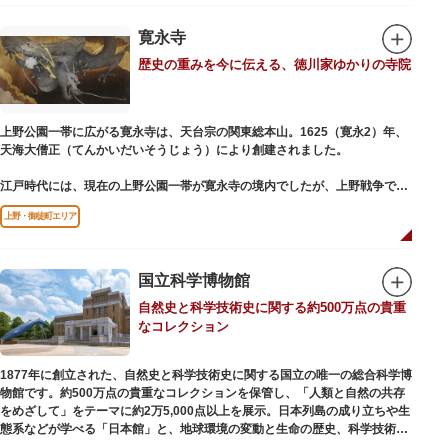
氏の功績を顕彰した記念碑など見どころも多数。月毎に趣向を凝らした御朱
印は、うっとりするほど美しいデザインで人気を博しています。
寛永寺
歴史の重みを今に伝える、徳川家ゆかりの寺院
江戸後期には、学問の神様である菅原道真公も回向院より遷され、境内にあ
る末社を含めて15柱もの神様が祀られています。俳優の渥美清が願をかけた
神社としても知られ、映画「男はつらいよ」で寅さんが首にかけているお守
りは、ここ小野照崎神社のものです。
上野公園一帯に広がる寛永寺は、天台宗の関東総本山。1625（寛永2）年、
天海大僧正（てんかいだいそうじょう）により創建されました。
江戸時代には、現在の上野公園一帯が寛永寺の境内でしたが、上野戦争でそ
の多くを焼失。現在は根本中堂をはじめ開山堂（両大師）、不忍池辯天堂、
上野・御徒町エリア
上野大仏（パゴダ）、輪王殿などの建造物が上野公園とその周辺に点在して
います。戦火を免れた輪王寺門跡御本坊表門、徳川将軍霊廟勅額門など重要
文化財も多く有し、歴史の重みを今に伝える寺院です。
清水観音堂の舞台前に復元された「月の松」は、浮世絵師歌川広重の「名所
国立科学博物館
江戸百景」にも描かれていることで有名。丸い形の松から不忍池辯天堂を見
自然史と科学技術史に関する約500万点の貴重
下ろす風流な景観は、絶好のフォトスポットとなっています。
なコレクション
東叡山（とうえいざん）という山号は、東の「比叡山延暦寺」を意味してお
り、比叡山や京都の有名寺院になぞらえて上野の山に数多くの堂舎が建立さ
1877年に創立された、自然史と科学技術史に関する国立の唯一の総合科学博
れました。本尊は薬師瑠璃光如来（やくしるりこうにょらい）で、伝教大師
物館です。約500万点の貴重なコレクションを保管し、「人類と自然の共存
最澄が自ら彫ったと伝えられる秘仏です。徳川歴代将軍の祈祷寺と菩提寺を
をめざして」をテーマに約2万5,000点以上を展示。日本列島の成り立ちや生
兼ね、御霊廟には6名の将軍が埋葬されています。
態系などが学べる「日本館」と、地球環境の変動と生命の歴史、科学技術の
進歩などが学べる「地球館」の2つの常設展示をメインに、特別展・企画展