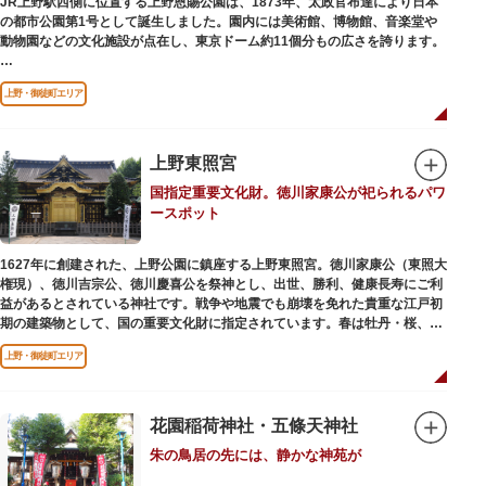
JR上野駅西側に位置する上野恩賜公園は、1873年、太政官布達により日本
の都市公園第1号として誕生しました。園内には美術館、博物館、音楽堂や
歩き疲れたり、お腹が空いてきたら、園内にいくつかあるフードショップで
動物園などの文化施設が点在し、東京ドーム約11個分もの広さを誇ります。
休憩しましょう。それぞれのお店で、動物たちをモチーフにした可愛いフー
ドやスイーツが食べられます。オリジナルグッズを取り扱うギフトショップ
ソメイヨシノやヤマザクラなど約1,200本の桜が植えられた園内は、桜の名
も必見です。
上野・御徒町エリア
所としても有名。シーズンにはライトアップされた夜桜が一層風情を添え、
例年延べ330万人近い人出となります。不忍池（しのばずのいけ）は江戸時
代より浮世絵に描かれたほどのハスの名所。たくさんの鴨や渡り鳥が訪れる
ので、バードウォッチングを楽しむ人の姿も見られるスポットです。
上野東照宮
国指定重要文化財。徳川家康公が祀られるパワ
美術館や博物館で国内外の芸術作品や文化・自然科学に触れたり、歴史の薫
ースポット
りを感じながら史跡巡りを楽しんではいかがでしょうか。1日では見てまわ
りきれないほどの魅力にあふれた公園です。
1627年に創建された、上野公園に鎮座する上野東照宮。徳川家康公（東照大
権現）、徳川吉宗公、徳川慶喜公を祭神とし、出世、勝利、健康長寿にご利
益があるとされている神社です。戦争や地震でも崩壊を免れた貴重な江戸初
期の建築物として、国の重要文化財に指定されています。春は牡丹・桜、秋
は紅葉やダリア展、お正月は初詣や冬ぼたん鑑賞の地として、年間を通して
上野・御徒町エリア
国内外からの参拝者で賑わうスポットです。
贅沢に金箔が使われた豪華絢爛な金色殿（社殿）などの建造物は、三代将
軍・徳川家光公が、日光東照宮までお参りに行けない江戸の人々のために建
花園稲荷神社・五條天神社
てられたそう。社殿内部は文化財保護のため通常は非公開ですが、特別公開
朱の鳥居の先には、静かな神苑が
が実施されることもあるので、拝観を申し込んでみてはいかがでしょうか。
授与所では、期間・数量限定のお守りや御朱印も授与されているので要チェ