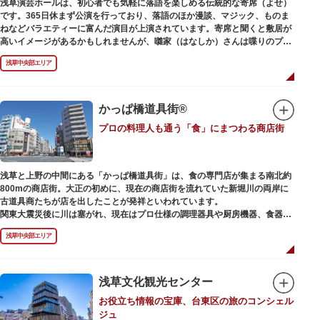
浅草演芸ホールは、初心者でも気軽に落語を楽しめる伝統的な寄席（よせ）
また、浅草名所七福神のひとつとしても知られ、恵比須像が祀られていま
です。365日休まず公演を行っており、落語のほか漫談、マジック、ものま
す。
ねなどバラエティーに富んだ演目が上演されています。寄席と聞くと敷居が
高いイメージがあるかもしれませんが、囃家（はなしか）さんは喋りのプ
ロ。すぐに巧みな話芸に引き込まれ、予備知識が無くても楽しめます。
浅草中央部エリア
ホール内で飲食できるのも魅力のひとつ。売店でお弁当やお菓子を買ってゆ
っくり番組を楽しんではいかがでしょう。数々の著名な落語家やお笑い芸人
を輩出した笑いの殿堂で、昔ながらの下町文化を体感してみてください。
かっぱ橋道具街®
プロの料理人も通う「食」にまつわる商店街
浅草と上野の中間にある「かっぱ橋道具街」は、食の専門店が集まる南北約
800mの商店街。大正の初めに、現在の商店街を流れていた新堀川の両岸に
古道具商たちが店を出したことが発祥といわれています。
関東大震災後に川は塞がれ、現在はプロ仕様の調理器具や厨房機器、食器、
包材、調理衣装など「食」にまつわる約170軒の専門店が集まる個性的な専
浅草中央部エリア
門商店街として賑わいを見せています。もちろん、ほとんどのお店が小売に
も対応。家庭の調理用具を購入したい人や観光客にもおすすめです。食品サ
ンプル作り体験ができるお店もありますよ。
浅草文化観光センター
毎年、道具の日である10月9日前後に開催される「かっぱ橋道具まつり」で
お役立ち情報の宝庫、台東区の旅のコンシェル
は、各店舗がおすすめ商品や掘り出しものを販売。また、年ごとに異なる
ジュ
様々な催しものも行われます。