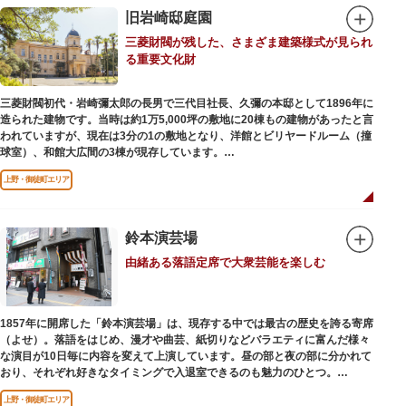
旧岩崎邸庭園
三菱財閥が残した、さまざま建築様式が見られ
る重要文化財
三菱財閥初代・岩崎彌太郎の長男で三代目社長、久彌の本邸として1896年に
造られた建物です。当時は約1万5,000坪の敷地に20棟もの建物があったと言
われていますが、現在は3分の1の敷地となり、洋館とビリヤードルーム（撞
球室）、和館大広間の3棟が現存しています。
上野・御徒町エリア
【洋館】
鹿鳴館の建築家として知られるジョサイア・コンドルによって設計された西
洋木造建築の洋館で、館内の随所に見事なジャコビアン様式の装飾が施され
ています。
鈴本演芸場
由緒ある落語定席で大衆芸能を楽しむ
【撞球室】
当時の日本では非常に珍しいスイスの山小屋風の撞球室（ビリヤード場）
で、洋館から地下道でつながっています。通常は非公開ですが、毎月15日
（10月のみ10/16）に先着順で限定公開されています。
1857年に開席した「鈴本演芸場」は、現存する中では最古の歴史を誇る寄席
（よせ）。落語をはじめ、漫才や曲芸、紙切りなどバラエティに富んだ様々
【和館大広間】
な演目が10日毎に内容を変えて上演しています。昼の部と夜の部に分かれて
洋館に併置された名棟 梁大河喜十郎の手によるものと伝えられている書院造
おり、それぞれ好きなタイミングで入退室できるのも魅力のひとつ。
りの和館で、当時は550坪に及ぶ洋館を遥かにしのぐ規模でしたが、現在は
上演中は飲食も可能です。おすすめは売店で購入できる、お箸で切れるやわ
冠婚葬祭などに使われていた大広間の1棟だけが残っています。
上野・御徒町エリア
らかさで有名な「上野 井泉本店」のかつサンド。お弁当やお菓子を食べたり