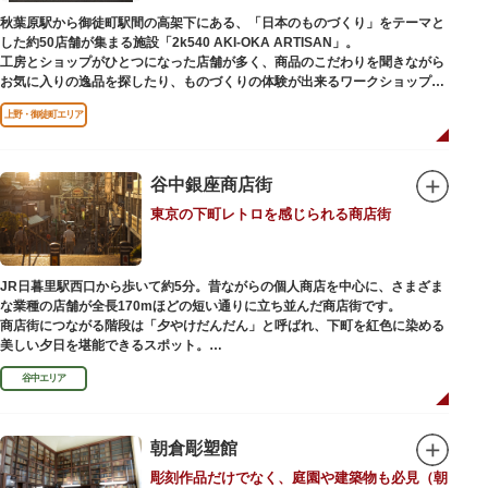
（はっぴべんざいてん）」。9月に行われる「巳成金（みなるかね）大祭」
秋葉原駅から御徒町駅間の高架下にある、「日本のものづくり」をテーマと
で目にすることができます。
した約50店舗が集まる施設「2k540 AKI-OKA ARTISAN」。
不忍池辯天堂には、豊臣秀吉公が大切にしていたという伝説のある、谷中七
工房とショップがひとつになった店舗が多く、商品のこだわりを聞きながら
福神とは別の「大黒天」も祀られています。
お気に入りの逸品を探したり、ものづくりの体験が出来るワークショップに
参加して自分だけのオリジナル商品を作ったり、クリエイターと直接コミュ
上野・御徒町エリア
ニケーションをとりながらのショッピングが楽しめます。飲食店もあるので
ランチやカフェ利用もおすすめ。
ここでしか買えない商品や一点物を扱うブランドなど、大量生産の製品には
ないぬくもりと、新しいデザインの商品に出会うことができます。
谷中銀座商店街
東京の下町レトロを感じられる商店街
名前の由来は、東京駅から2k540m付近にあることから「2k540」、秋葉原
駅（AKIHABARA）と御徒町駅（OKACHIMACHI）の間にあるという造語
「AKI-OKA」、フランス語で「職人」を意味する「ARTISAN」を組み合わ
せたもの。
JR日暮里駅西口から歩いて約5分。昔ながらの個人商店を中心に、さまざま
施設周辺は、江戸の文化を伝える伝統工芸職人の街だったという背景もあ
な業種の店舗が全長170mほどの短い通りに立ち並んだ商店街です。
り、現在もジュエリーや皮製品を扱うお店が多く、高いセンスとクオリティ
商店街につながる階段は「夕やけだんだん」と呼ばれ、下町を紅色に染める
をもった店舗が集結しています。
美しい夕日を堪能できるスポット。
谷中エリア
谷中銀座商店街は1945年頃に自然発生的に生まれ、現在の近隣型商店街へと
発展。昭和の懐かしい商店街の景観を見ることができます。東京の下町レト
ロを感じられるスポットとして、近隣住民だけではなく、国内外から多くの
観光客が訪れ、買い物や散策を楽しんでいます。
朝倉彫塑館
彫刻作品だけでなく、庭園や建築物も必見（朝