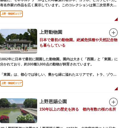
基礎に、モネやルノワールなどの印象派の名作や、ゴッホ、ピカソといった
有名作家の作品を広く展示しています。このコレクションは第二次世界大戦
中にフランス政府に接収され、戦後に専用の美術館を創設することを条件に
上野・御徒町エリア
日本へ寄贈返還されました。
本館の設計は、フランスで活躍した近代建築の巨匠ル・コルビュジエによる
もの。「ル・コルビュジエの建築作品－近代建築運動への顕著な貢献－」の
上野動物園
構成資産の一つとして東京初の世界文化遺産に登録されています。前庭にも
日本で最初の動物園。絶滅危惧種や天然記念物
ロダンの彫刻が展示されており、散策しながら美術鑑賞を楽しめるのも魅力
も暮らしている
のひとつ。 ボランティア・スタッフと一緒に鑑賞する「美術トーク」や、解
説を聞きながら本館や前庭を一緒に歩く「建築ツアー」など、初めての来館
でも気軽に楽しめるプログラムも用意されています。
1882年に日本で最初に開園した動物園。園内は大きく「西園」と「東園」に
分かれており、約300種3,000点の動物が飼育されています。
「東園」は、都心では珍しい、豊かな緑に溢れたエリアです。トラ、ゾウな
どが住む森エリアや、ホッキョクグマやアザラシが住む海エリアでは、水浴
上野・御徒町エリア
びなど迫力あるシーンが目撃できることもあります。国指定重要文化財の
「旧寛永寺五重塔」や藤堂高虎が建て1878（明治11）年に再建された
「閑々亭」などの歴史的建造物も見どころです。
上野恩賜公園
一方「西園」は、蓮の名所としても知られる風光明媚な「不忍池」のほとり
150年以上の歴史を誇る 都内有数の桜の名所
に位置する区域。キリンやサイなどの人気動物をはじめ、アイアイや“動か
ない鳥”として話題のハシビロコウなどユニークな種も見られます。
子ども動物園「すてっぷ」では、小動物を間近で観察することを通じて、命
の大切さや生きものの魅力が学べる体験プログラムが実施されています。