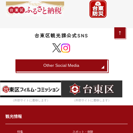
台東区観光課公式SNS
Other Social Media
（外部サイトに遷移します）
（外部サイトに遷移します）
観光情報
特集
スポット・体験