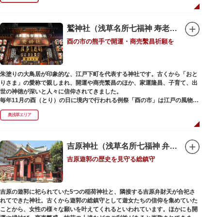
で建設当時のシンボル・大時計も復活し、昭和の面影を残す百貨店は今でも
人々に親しまれています。地上1階は 浅草らしい下町銘菓をはじめ、全国か
らセレクトされた銘菓が並ぶ「浅草すいーつ小町」。東武線「浅草駅」直結
なので、お土産購入にも便利です。
鷲神社（浅草名所七福神 寿老人）
酉の市の熊手で開運・商売繫昌祈願を
朱塗りの大鳥居が印象的な、江戸下町を代表する神社です。古くから「おと
りさま」の愛称で親しまれ、開運や商売繁昌のほか、家運隆昌、子育て、出
世の神徳が深いと人々に信仰されてきました。
毎年11月の酉（とり）の日に境内で行われる例祭「酉の市」は江戸の風物詩
として有名。福をかきこむと言われる熊手をはじめ八ツ頭芋、お多福の面な
奥浅草エリア
ど、色とりどりの縁起物を買い求める人たちで賑わいます。樋口一葉の代表
作『たけくらべ』や他の文学作品にもこの酉の市が数多く登場することか
ら、いかに地域に根付いた催し物だったかが伺い知れます。
吉原神社（浅草名所七福神 弁財天）
なでる場所によって異なるご利益を授かるといわれる「なでおかめ」も人
吉原遊郭の歴史を見守る総鎮守
気。ふっくらとした優しい顔立ちのおかめは「お多福」とも言われ、福が多
く幸せを招く女性の象徴という事から長年親しまれる縁起物です。
ご祭神としては天日鷲命（あめのひわしのみこと）と日本武尊（やまとたけ
吉原の遊郭に祀られていた5つの稲荷神社と、隣接する吉原弁財天が合祀さ
るのみこと）の他、浅草名所七福神のひとつとしても知られ、寿老人が祀ら
れてできた神社。古くから遊郭の総鎮守として遊女たちの信仰を集めていた
れています。
ことから、女性の様々な願いを叶えてくれるといわれています。ほかにも開