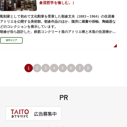
倉流哲学を愉しむ。）
彫刻家として初めて文化勲章を受章した朝倉文夫（1883～1964）の住居兼
アトリエを公開する美術館。朝倉作品のほか、随所に蔵書や掛軸、陶磁器な
どのコレクションを展示しています。
朝倉が自ら設計した、鉄筋コンクリート造のアトリエ棟と木造の住居棟から
なる建物は、異なる素材が違和感なく調和しています。広く門戸を開放し弟
谷中エリア
子を育成した「朝倉彫塑塾」の教育の場としても使われました。巨石と樹木
が濃密な空間を作り出す「五典の池」を中心とした中庭、日本における屋上
緑化の先駆けともいえる屋上庭園など、朝倉独自の美学や哲学、教育論も、
この建物に色濃く反映されています。
彫刻作品や芸術品を鑑賞する美術館という側面だけでなく、庭園や建築の価
値も感じられる施設です。朝倉の芸術思想の特質である自然観を表す庭園
1
2
3
4
5
6
7
8
は、その芸術上・観賞上の価値が評価され、敷地全体が「旧朝倉文夫氏庭
園」として国の名勝に指定されています。
PR