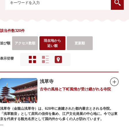
該当件数320件
現在地から
並び順
アクセス数順
更新順
近い順
表示切替
浅草寺
古寺の風格と下町風情が受け継がれる寺院
浅草寺（金龍山浅草寺）は、628年に創建された都内最古とされる寺院。
「浅草観音」として庶民の信仰を集め、江戸文化発展の中心地に。今では東
京を代表する観光名所として国内外から多くの人が訪れています。