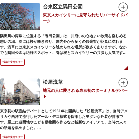
在の門は1964年にホテルニューオオタニ創始者・大谷米太郎の寄進により本
台東区立隅田公園
瓦葺きで再建された（2007年チタン瓦に葺き替え）楼門です。上層部には仏
東京スカイツリーに見守られたリバーサイドパ
教の経典である『元版⼀切経（げんばんいっさいきょう）』や寺宝が収蔵さ
ーク
れています。
隅田川の両岸に位置する「隅田公園」は、川沿いの心地よい散策を楽しめる
憩いの場。春には桜が咲き誇り、国内外から多くの観光客が花見に訪れま
す。浅草には東京スカイツリーを眺められる場所が数多くありますが、なか
でも隅田公園は絶好のスポット。春は桜とスカイツリーの共演も人気です。
川沿いにある「隅田公園オープンカフェ」は、店舗の一部を屋外にした開放
浅草中央部エリア
的なカフェ・レストラン。綺麗な景色を眺めながら、コーヒー片手にのんび
りと過ごしても良いですね。また、クジラの滑り台が目印の「遊具広場」は
ブランコやアスレチックなどの遊具が設置された広場。子どもも思いっきり
身体を動かせます。
松屋浅草
地元の人に愛される東京初のターミナルデパー
隅田川橋梁に設置された全長約160mの「すみだリバーウォーク」は、東京
ト
スカイツリーまでの最短距離ルートのひとつ。歩道橋の途中にあるガラス床
から隅田川を見下ろしたり、すぐ横を走る電車の迫力を楽しんだり、隅田川
散策にいかがでしょうか。
東京初の駅直結デパートとして1931年に開業した「松屋浅草」は、当時アメ
リカや西洋で流行したアール・デコ様式を採用したモダンな外装が特徴で
す。屋上に遊園地やこども動物園を作るなど斬新なアイデアで、当時の人々
の話題を集めました。
現在は、B1階から地上3階までが松屋浅草の売り場。2012年のリニューアル
浅草中央部エリア