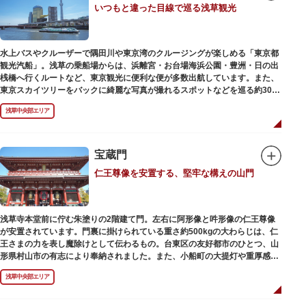
いつもと違った目線で巡る浅草観光
動物園としても知られるようになりました。戦後は遊園地として再開し、温
かさと懐かしさを併せ持つレトロなアトラクションや雰囲気で人気のスポッ
トとなっています。幼児（0歳～4歳）は入園とのりもの料が無料で、年齢や
身長制限の無いアトラクションもあり、子どもの遊園地デビューにもぴった
水上バスやクルーザーで隅田川や東京湾のクルージングが楽しめる「東京都
りです。
観光汽船」。浅草の乗船場からは、浜離宮・お台場海浜公園・豊洲・日の出
桟橋へ行くルートなど、東京観光に便利な便が多数出航しています。また、
東京スカイツリーをバックに綺麗な写真が撮れるスポットなどを巡る約30分
の「浅草周遊コース」も。初日の出やお花見、隅田川花火大会、クリスマス
浅草中央部エリア
などのイベント時は、いつもと違う目線から東京の景色を堪能できるイベン
トクルーズも企画されています。
漫画・アニメ界の巨匠、松本零士氏が宇宙船をイメージしてデザインした船
や、約300人が乗船可能なアメリカンな大型船など多種多様な船体も魅力。
宝蔵門
目的や人数にあわせてコースや時間帯を選べるチャータークルーズも行われ
仁王尊像を安置する、堅牢な構えの山門
ています。
浅草寺本堂前に佇む朱塗りの2階建て門。左右に阿形像と吽形像の仁王尊像
が安置されています。門裏に掛けられている重さ約500kgの大わらじは、仁
王さまの力を表し魔除けとして伝わるもの。台東区の友好都市のひとつ、山
形県村山市の有志により奉納されました。また、小船町の大提灯や重厚感あ
ふれる吊灯篭も存在感を放ち、参拝客を迎えてくれます。
浅草中央部エリア
宝蔵門は、平安時代、武蔵守に任命された平公雅（たいらのきみまさ）によ
り、祈願成就の御礼として942年に建立されました。数度の火災を経て、現