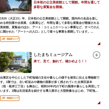
日本初の公立美術館として開館。年間を通して
多彩な展覧会を開催。
1926（大正15）年、日本初の公立美術館として開館。国内外の名品を楽し
める特別展や企画展、公募展など、年間を通して多彩な展覧会が開催される
美術館。展覧会のほか、アート・コミュニケーション事業など、すべての人
に開かれた「アートへの入口」として様々な事業を展開しています。
上野・御徒町エリア
レストランやミュージアムショップも充実。開放的なガラス張りのレストラ
ンからは、美術館のプロムナードや四季折々の公園の景色を眺めることがで
きます。入館は無料で、レストランやミュージアムショップのみの利用も可
能です（観覧料は展覧会によって異なります。展覧会のスケジュールや観覧
したまちミュージアム
料等の詳細は公式サイトをご確認ください）。
来て、見て、触れて、確かめよう！！
専門のスタッフに子供を預け、ゆっくりと展覧会鑑賞を楽しめる託児サービ
ス「パパママデー（事前予約制）」や、個室スペースのある授乳室、ミルク
用のお湯のサービスもあるのでファミリーにもおすすめです。
台東区を中心とした下町地域の文化や暮らしの様子を後世に伝える博物館で
レンガ色のタイル張りの建物は、日本のモダニズム建築の巨匠・前川國男の
す。1階では、古い町並みや建物の面影が多く残されていた台東区坂本
設計。
（現・根岸三丁目）を舞台に、昭和30年代の下町の風情や暮らしを再現して
屋外には彫刻等の立体作品も展示されています。
います。2階は生活道具を紹介する導入展示と大型映像をはじめ、下町地域
の歴史や出来事をたどることのできる資料を展示しています。また3階には
上野・御徒町エリア
企画展示室と、道具や玩具を体験し、調べることができるしたまち情報コー
ナーがあります。