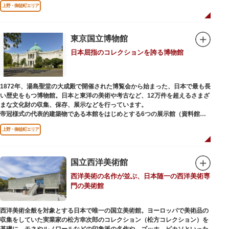
上野・御徒町エリア
などから構成されています。
2005年「愛・地球博」の長久手日本館で人気を博した「地球の部屋」を移設
した、「シアター36○」も見どころのひとつ。直径12.8m（実際の地球の
100万分の1の大きさ）のドームの内側すべてがスクリーンになっている世界
東京国立博物館
初のシアターで、月ごとに変わるオリジナル映像を上映しています。
日本屈指のコレクションを誇る博物館
楽しみながら学習できるイベント企画や、恐竜をはじめとした様々な実物標
本、子ども向けのコーナーもあり、お子様連れでも楽しめる博物館です。
また、国立科学博物館では、日本およびアジアにおける科学系博物館の中核
1872年、湯島聖堂の大成殿で開催された博覧会から始まった、日本で最も長
施設として、調査研究、標本資料の収集・保管・活用、展示・学習支援を推
い歴史をもつ博物館。日本と東洋の美術や考古など、12万件を超えるさまざ
進。これらの活動を上野の本館、白金台の附属自然教育園、茨城県つくば市
まな文化財の収集、保存、展示などを行っています。
の実験植物園や筑波研究施設（非公開）で展開しています。
帝冠様式の代表的建築物である本館をはじめとする6つの展示館（資料館）
からなり、89件の国宝を所蔵。常に貴重な文化財を公開し、講座や講演会、
上野・御徒町エリア
ワークショップなどを実施しています。国宝や重要文化財などの名品をたど
りながら、真の美術史を堪能し価値あるひと時を過ごしてみてはいかがでし
ょうか。
国立西洋美術館
吹き抜けのエントランスに大理石の大階段がある本館では、壁時計やステン
西洋美術の名作が並ぶ、日本随一の西洋美術専
ドグラスなど格調高い内部装飾にも注目してみてください。初めて来館する
門の美術館
方や時間が限られている方などに向け提案されたコース（日本美術入門／た
てものめぐり／仏像大好き）を参考にめぐるのも良いでしょう。
西洋美術全般を対象とする日本で唯一の国立美術館。ヨーロッパで美術品の
敷地内にはレストランやミュージアムショップのほか緑豊かな庭園も。季節
収集をしていた実業家の松方幸次郎のコレクション（松方コレクション）を
ごとの彩りを感じながらゆったりと散策するのもおすすめです。