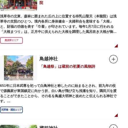
院
浅草寺の北東、森林に囲まれた丘の上に位置する待乳山聖天（本龍院）は浅
草寺の支院のひとつ。境内各所に身体健全・夫婦和合を意味する「大根」
と、財福の功徳を表す「巾着」が印されています。毎年1月7日に行われる
「大根まつり」は、正月中に供えられた大根を調理した風呂吹き大根が御神
酒とともに参拝者に振る舞われるイベント。聖天様のお下がりの大根をいた
奥浅草エリア
だくことで、心身健康のご利益があるそうです。
毎朝本堂で執り行われている「浴油祈祷（よくゆきとう）」は、聖天様を供
養する最高の祈祷法。心願成就の力があると考えられており、依頼すると7
鳥越神社
日間毎朝祈祷していただけます。また、浅草名所七福神のひとつとしても知
「鳥越祭」は蔵前の初夏の風物詩
られ、毘沙門天が祀られています。
651年に日本武尊を祀って白鳥神社と称したのに始まるとされ、前九年の役
で源義家が東国鎮定に向かう折、白い鳥が飛び立ち浅瀬を知り、隅田川を渡
ることができたことから、その名を鳥越大明神と改めたと伝えられる神社で
す。
江戸時代までは三社の神社から成り、約2万坪の広大な敷地を所領していま
浅草橋・蔵前エリア
したが、天領からの米を収蔵する蔵や、大名屋敷などを建てるために没収さ
れ、現在の鳥越神社が残りました。
毎年6月上旬に行われる鳥越祭では、都内最大級を誇る千貫神輿（約4トン）
が氏子町内を渡御し、夜の宮入道中では、提灯に照らされた神輿が荘厳かつ