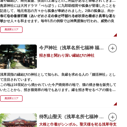
運や縁結び、商売繁盛、技芸の上達などのご利益があると崇敬されてきまし
た。
吉原神社には大河ドラマ「べらぼう」に九郎助稲荷や狐像が登場したことを
記念して、地元有志の方々から狐像が奉納されました。2体の狐像は、向か
春になると逢初桜（あいぞめさくら）と呼ばれるが枝垂れ桜が、見事な花を
って右の像が「逢（あい）」、左の像が「初（そめ）」と命名されていま
咲かせ人々を和ませます。毎年5月の例祭では神輿渡御が行われ、威勢の良
す。
い掛け声とともに各町は活気にあふれます。
奥浅草エリア
吉原弁財天は浅草名所七福神の一社・弁財天にあたり、七福神に関する授与
も年間を通して行われています。
今戸神社（浅草名所七福神 福禄寿）
招き猫と関わり深い縁結びの神社
浅草屈指の縁結びの神社として知られ、良縁を求める人の「婚活神社」とし
て注目されています。
この地は16世紀から焼かれていた今戸焼発祥の地で、猫の焼き物を販売して
いたことから、招き猫発祥の地でもあります。縁を招き寄せるペアの猫をモ
チーフにした絵馬や御朱印帳も人気です。
奥浅草エリア
1063（康平6）年、時の奥羽鎮守府源頼朝・義家父子が祈願し鎌倉の鶴ヶ丘
と浅草今戸とに京都の石清水八幡を勧請して創建されました。境内には、幕
末に活躍した新選組沖田総司の終焉の地の碑も佇んでいます。また、浅草名
待乳山聖天（浅草名所七福神 毘沙門天）
所七福神の福禄寿が祀られており、七福神詣りの参拝客でも賑わうスポット
大根と巾着がシンボル。聖天様を祀る浅草寺支
です。