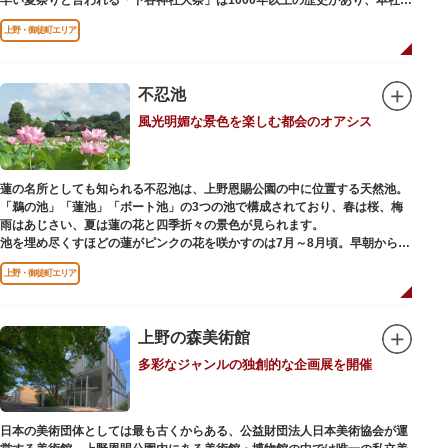
輿の渡御を行う「本祭り」と、町会神輿の渡御だけの「陰祭り」が隔年に行
上野・御徒町エリア
われています。
本殿には、日本を代表する画家 横山大観による「龍」の天井絵が掲げられて
おり、その壮大な美しさは見る者を圧倒します。俳句の大家・正岡子規の
「句碑」や、初代・三笑亭可楽の寄席が境内で初めて開かれたという「寄席
不忍池
発祥之地」の石碑などの見どころも。
風光明媚な景色を楽しむ都会のオアシス
オリジナルの朱印帳の販売や、月や日によって限定の御朱印頒布も行ってい
ます。
蓮の名所としても知られる不忍池は、上野恩賜公園の中に位置する天然池。
「鵜の池」「蓮池」「ボート池」の3つの池で構成されており、春は桜、梅
雨はあじさい、夏は蓮の花と四季折々の景色が見られます。
池を埋め尽くすほどの蓮がピンクの花を咲かすのは7月～8月頃。早朝から午
前のみ開花するので、シーズン中は多くの観光客が朝早くから池を訪れま
上野・御徒町エリア
す。綺麗な蓮の花を近くから観察できるデッキを散歩しながら朝の不忍池を
楽しむのがおすすめです。
「ボート池」ではスワンボートやオール式のボートのレンタルが可能。水上
から池を眺めれば、新しい発見ができるかもしれません。また、「鵜の池」
上野の森美術館
にはマガモ・オナガガモなどたくさんの鴨や渡り鳥が訪れます。大都会の中
多彩なジャンルの独創的な企画展を開催
でバードウォッチングができる珍しいスポットです。
ファミリーで、カップルで、または一人でゆったりと、思い思いの時間をお
過ごしください。
日本の美術団体としては最も古くからある、公益財団法人日本美術協会が運