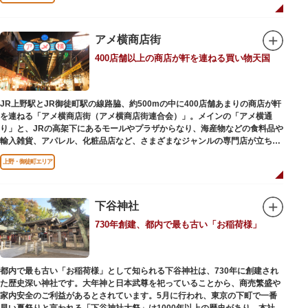
ビールを飲みながら、演目をお楽しみください。
一度にさまざま建築様式が見られるとあって見ごたえ抜群。大名庭園の形式
を一部踏襲している広大な庭は、建築様式同様に和洋併置式とされ、「芝
アメ横商店街
庭」をもつ近代庭園の初期の形を残しています。江戸時代の石碑や手水鉢、
庭石などが見られ、煉瓦塀を含めた敷地全体が重要文化財に指定されていま
400店舗以上の商店が軒を連ねる買い物天国
す。
JR上野駅とJR御徒町駅の線路脇、約500mの中に400店舗あまりの商店が軒
を連ねる「アメ横商店街（アメ横商店街連合会）」。メインの「アメ横通
り」と、JRの高架下にあるモールやプラザからなり、海産物などの食料品や
輸入雑貨、アパレル、化粧品店など、さまざまなジャンルの専門店が立ち並
んでいます。活気ある呼び込みが飛び交うなかで、店員さんとの会話も楽し
上野・御徒町エリア
みながら目玉商品や特価品を探せるのが魅力のひとつ。年末の叩き売りは風
物詩にもなっています。
アメ横のはじまりは、物資が底をついた第二次世界大戦後にできた闇市。多
下谷神社
くの闇市が的屋の仕切りであったのに対して、アメ横は満州からの復員兵が
730年創建、都内で最も古い「お稲荷様」
共同体となり連合会を結成。出店を統制し、商店街が形成されました。
当時、JR上野駅のすぐ南に発生した闇市は、飴を販売する屋台があったこと
から「アメヤ横丁（飴屋通り）」と呼ばれるように。反対側のJR御徒町付近
都内で最も古い「お稲荷様」として知られる下谷神社は、730年に創建され
には、アメリカ進駐軍の放出物資を販売する店ができたので「アメリカ横丁
た歴史深い神社です。大年神と日本武尊を祀っていることから、商売繁盛や
（アメリカ通り）」と呼ばれるようになりました。この2つのエリアが統合
家内安全のご利益があるとされています。5月に行われ、東京の下町で一番
され、今の「アメ横」になったと言われています。
早い夏祭りと言われる「下谷神社大祭」は1000年以上の歴史があり、本社神