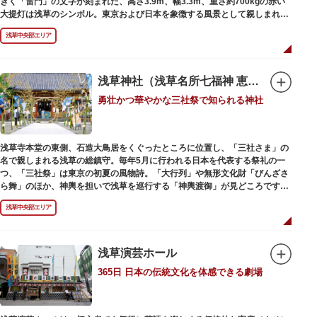
きく「雷門」の文字が刻まれた、高さ3.9m、幅3.3m、重さ約700kgの赤い
大提灯は浅草のシンボル。東京および日本を象徴する風景として親しまれ、
フォトスポットとしても国内外の観光客を魅了し続けています。
浅草中央部エリア
提灯の底部に施された見事な龍の彫刻や、門の北側（風神雷神の背後）に安
置されている浅草寺の護法善神「天龍像」と「金龍像」も見どころ。正式名
称の「風雷神門」は、門の左右に立つ2体の彫像、風神像と雷神像に由来し
ます。日没から23時頃までは雷門や浅草寺がライトアップされ、昼間とは違
浅草神社（浅草名所七福神 恵比須）
った荘厳な雰囲気に包まれます。
勇壮かつ華やかな三社祭で知られる神社
何度も焼失と再建を繰り返し、現在の雷門は1960年に松下電器産業（現パナ
ソニック）の松下幸之助氏の寄進により再建されたものです。
浅草寺本堂の東側、石造大鳥居をくぐったところに位置し、「三社さま」の
名で親しまれる浅草の総鎮守。毎年5月に行われる日本を代表する祭礼の一
つ、「三社祭」は東京の初夏の風物詩。「大行列」や無形文化財「びんざさ
ら舞」のほか、神輿を担いで浅草を巡行する「神輿渡御」が見どころです。
町を練り歩く担ぎ手たちの威勢良い掛け声が響き渡り、浅草の町がまつり一
浅草中央部エリア
色に染まります。
6月の「夏越し（なごし）の大祓」では、茅草で作られた輪の中（茅の輪）
が設置されます。それを八の字に三回通って穢れを祓うことで疫病や災厄か
ら逃れ、福徳があると伝えられる行事です。
浅草演芸ホール
365日 日本の伝統文化を体感できる劇場
本殿には浅草寺のご本尊である聖観世音菩薩像を見つけた漁師の兄弟ととも
に、尊像として奉安した郷土の文化人、土師真中知（はじのなかとも）の3
人が祀られています。江戸時代に徳川家光が寄進した社殿は本殿・幣殿と拝
殿の間が渡り廊下で繋がる建築様式。国の重要文化財に指定されています。