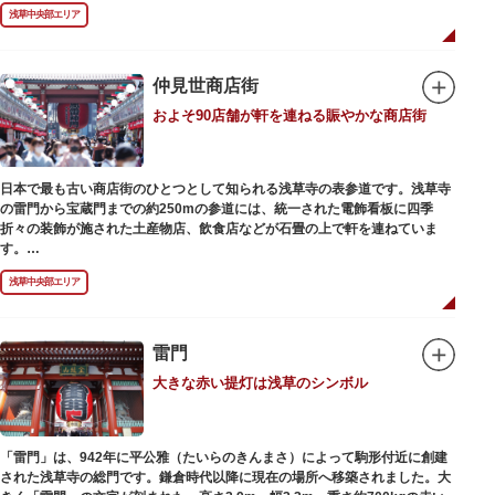
浅草の象徴とも言える「雷門（風雷神門）」は、高さ3.9mの大提灯と風神雷
浅草中央部エリア
神像が安置された浅草寺の総門。本堂前には2体の仁王尊像が並ぶ山門「宝
蔵門」が建ち、参拝客を堂々と迎えてくれます。本堂前には、邪気を払うご
利益があるといわれる常香炉（じょうこうろ）が鎮座。参拝前に煙を浴びて
身を清めましょう。「観音堂」とも呼ばれる本堂にはご本尊の聖観世音菩薩
仲見世商店街
が祀られており、毎日定時に法要が執り行われています。
およそ90店舗が軒を連ねる賑やかな商店街
境内の歴史ある建造物も必見です。ひと際目立つ五重塔、国指定重要文化財
の二天門、浅草名所七福神のひとつ・大黒天が祀られた影向堂（ようごうど
う）など、悠久の時に思いを馳せて見学をお楽しみください。
日本で最も古い商店街のひとつとして知られる浅草寺の表参道です。浅草寺
日没後はライトアップされ、朱塗りの建物がより一層鮮やかに浮かび上がり
の雷門から宝蔵門までの約250mの参道には、統一された電飾看板に四季
ます。昼間は約90店舗が軒を連ねる仲見世のお店も閉まり、シャッターに描
折々の装飾が施された土産物店、飲食店などが石畳の上で軒を連ねていま
かれた「浅草絵巻」を楽しめるのも夜の醍醐味。撮影スポットやデートスポ
す。
ットにもおすすめです。昼間と比べて人が少なくゆっくり巡れるので、足を
人形焼や手焼きせんべいをはじめ、団子や揚げまんじゅう、雷おこしなどの
運んでみてはいかがでしょうか。
浅草中央部エリア
銘菓、和傘や扇子など伝統工芸品も並び、歩いているだけで浅草らしさを感
じる場所です。江戸文化を感じる粋な商品の数々は、海外からの観光客にも
人気。商品が作られる様子がわかる実演販売の店もあり、焼き立て、作り立
ての味を堪能できるのも魅力。下町っ子の威勢の良い売り声が飛び交うな
雷門
か、お気に入りのお土産探しをお楽しみください。
大きな赤い提灯は浅草のシンボル
「雷門」は、942年に平公雅（たいらのきんまさ）によって駒形付近に創建
された浅草寺の総門です。鎌倉時代以降に現在の場所へ移築されました。大