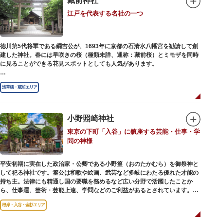
藏前神社
幻想的な光景をつくりだします。例年、数十万人の人出があり、多くの観客
江戸を代表する名社の一つ
で賑わう蔵前の初夏の風物詩になっています。
社務所では、社紋の七曜紋と月星紋がデザインされた御朱印帳の販売や、鳥
越祭の開催期間中は限定御朱印も頒布されます。
徳川第5代将軍である綱吉公が、1693年に京都の石清水八幡宮を勧請して創
建した神社。春には早咲きの桜（種類未詳、通称：藏前桜）とミモザを同時
に見ることができる花見スポットとしても人気があります。
江戸時代には勧進大相撲の開催地としても知られ、3大強豪力士の谷風、小
浅草橋・蔵前エリア
野川、雷電などの名力士による幾多の名勝負が繰り広げられ大いに賑わいを
見せました。また、御神輿は昭和の名工・志布景彩（しふけいさい）による
もので、その華麗さから御神輿として初めて意匠登録されています。
小野照崎神社
創建当初の社号は「石清水八幡宮」でしたが、1951年に「藏前神社」へと改
東京の下町「入谷」に鎮座する芸能・仕事・学
称しました。江戸城鬼門除の守護神ならびに徳川将軍家祈願所の一社として
問の神様
尊崇され、社地は200石の朱印地を賜り、江戸を代表する名社のひとつに数
えられています。赤穂義士討ち入りの成功祈願や、落語の演目にある「元
犬」ゆかりの神社としても知られるパワースポットです。
平安初期に実在した政治家・公卿である小野篁（おのたかむら）を御祭神と
して祀る神社です。篁公は和歌や絵画、武芸など多岐にわたる優れた才能の
持ち主。法律にも精通し国の要職を務めるなど広い分野で活躍したことか
ら、仕事運、芸術・芸能上達、学問などのご利益があるとされています。
根岸・入谷・金杉エリア
境内には、国の重要有形民俗文化財であるミニチュアの富士山「富士塚」
や、日本三大に数えられる「庚申塚」、昭和を代表する囲碁棋士・藤沢秀行