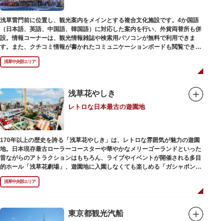
浅草雷門前に位置し、観光案内をメインとする複合文化施設です。4か国語
（日本語、英語、中国語、韓国語）に対応した案内を行い、外貨両替所も併
設。情報コーナーは、観光情報雑誌や検索用パソコンが無料で利用できま
す。また、クチコミ情報が書かれたコミュニケーションボードも閲覧できる
ので、とっておきの旅のヒントを得られるかも。多目的スペースでは、映像
浅草中央部エリア
を活用し台東区のみどころやイベント、歴史、文化を紹介。通常、イスが配
備されているので休憩場所としても利用できます。
ここを訪れたなら、8階の展望テラスも必見です。雷門から浅草寺へと続く
仲見世や、隅田川や東京スカイツリーも一望できるビュースポットとなって
浅草花やしき
います。
レトロな日本最古の遊園地
浅草の街並みに溶け込む平屋を重ねたようなおしゃれな外観は、日本を代表
する建築家・隈研吾氏によるデザイン。木の温もりあふれる空間は、初めて
日本を訪れる海外ツーリストにも優しい印象を与えています。
170年以上の歴史を誇る「浅草花やしき」は、レトロな雰囲気が魅力の遊園
地。日本現存最古ローラーコースターや華やかなメリーゴーランドといった
昔ながらのアトラクションはもちろん、ライブやイベントが開催される多目
的ホール「浅草花劇場」、遊園地に入園しなくても楽しめる「ガシャポンの
デパート浅草花やしき店」も併設され、さまざまな娯楽を楽しめる浅草の
浅草中央部エリア
「遊びの場」として親しまれています。
浅草花やしきは、江戸時代末期の1853年に造園師・森田六三郎により、牡丹
と菊細工を主とした花園（かえん）として誕生しました。明治時代に入ると
東京都観光汽船
遊戯施設が置かれ、珍鳥や猛獣、見世物の展示などでも評判に。全国有数の