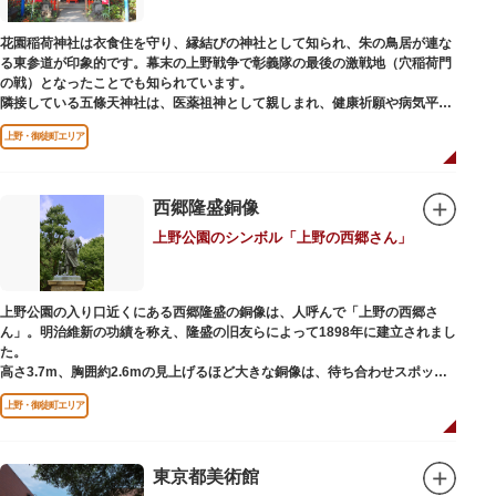
ック。手塚治虫のユニコのお守りなど愛らしいものがありますよ。
花園稲荷神社は衣食住を守り、縁結びの神社として知られ、朱の鳥居が連な
る東参道が印象的です。幕末の上野戦争で彰義隊の最後の激戦地（穴稲荷門
の戦）となったことでも知られています。
隣接している五條天神社は、医薬祖神として親しまれ、健康祈願や病気平癒
祈願の参拝者が多く、相殿には菅原道真公も祀られています。
上野・御徒町エリア
境内がつながっており、まるでひとつの神社かのように並んで鎮座していま
すが、それぞれ別々の由緒の独立した神社です。どちらの御朱印も五條天神
社の境内にある授与所で頒布されています。
西郷隆盛銅像
参拝は6:00～17:00（御朱印の授与は9:00～17:00）
上野公園のシンボル「上野の西郷さん」
上野公園の入り口近くにある西郷隆盛の銅像は、人呼んで「上野の西郷さ
ん」。明治維新の功績を称え、隆盛の旧友らによって1898年に建立されまし
た。
高さ3.7m、胸囲約2.6mの見上げるほど大きな銅像は、待ち合わせスポット
やフォトスポットとして親しまれています。彫刻家、高村光雲によって作ら
上野・御徒町エリア
れた像は、愛犬のツンと一緒にうさぎ狩りに出かけているところだそう。
上野公園にお立ち寄りの際は、ぜひ「上野の西郷さん」と写真撮影を楽しん
ではいかがでしょうか。
東京都美術館