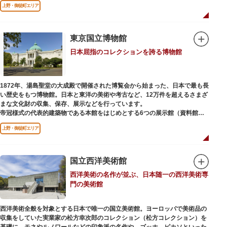
上野・御徒町エリア
などから構成されています。
2005年「愛・地球博」の長久手日本館で人気を博した「地球の部屋」を移設
した、「シアター36○」も見どころのひとつ。直径12.8m（実際の地球の
100万分の1の大きさ）のドームの内側すべてがスクリーンになっている世界
東京国立博物館
初のシアターで、月ごとに変わるオリジナル映像を上映しています。
日本屈指のコレクションを誇る博物館
楽しみながら学習できるイベント企画や、恐竜をはじめとした様々な実物標
本、子ども向けのコーナーもあり、お子様連れでも楽しめる博物館です。
また、国立科学博物館では、日本およびアジアにおける科学系博物館の中核
1872年、湯島聖堂の大成殿で開催された博覧会から始まった、日本で最も長
施設として、調査研究、標本資料の収集・保管・活用、展示・学習支援を推
い歴史をもつ博物館。日本と東洋の美術や考古など、12万件を超えるさまざ
進。これらの活動を上野の本館、白金台の附属自然教育園、茨城県つくば市
まな文化財の収集、保存、展示などを行っています。
の実験植物園や筑波研究施設（非公開）で展開しています。
帝冠様式の代表的建築物である本館をはじめとする6つの展示館（資料館）
からなり、89件の国宝を所蔵。常に貴重な文化財を公開し、講座や講演会、
上野・御徒町エリア
ワークショップなどを実施しています。国宝や重要文化財などの名品をたど
りながら、真の美術史を堪能し価値あるひと時を過ごしてみてはいかがでし
ょうか。
国立西洋美術館
吹き抜けのエントランスに大理石の大階段がある本館では、壁時計やステン
西洋美術の名作が並ぶ、日本随一の西洋美術専
ドグラスなど格調高い内部装飾にも注目してみてください。初めて来館する
門の美術館
方や時間が限られている方などに向け提案されたコース（日本美術入門／た
てものめぐり／仏像大好き）を参考にめぐるのも良いでしょう。
西洋美術全般を対象とする日本で唯一の国立美術館。ヨーロッパで美術品の
敷地内にはレストランやミュージアムショップのほか緑豊かな庭園も。季節
収集をしていた実業家の松方幸次郎のコレクション（松方コレクション）を
ごとの彩りを感じながらゆったりと散策するのもおすすめです。