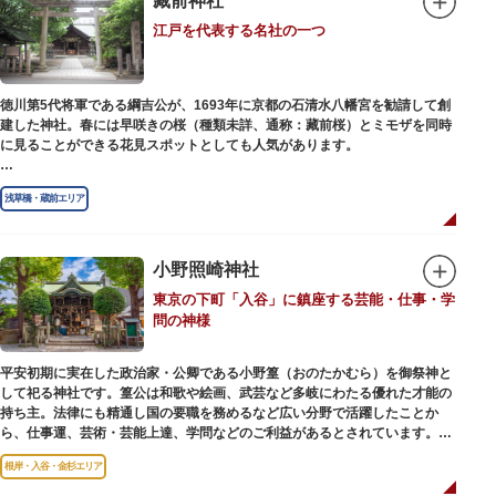
藏前神社
幻想的な光景をつくりだします。例年、数十万人の人出があり、多くの観客
江戸を代表する名社の一つ
で賑わう蔵前の初夏の風物詩になっています。
社務所では、社紋の七曜紋と月星紋がデザインされた御朱印帳の販売や、鳥
越祭の開催期間中は限定御朱印も頒布されます。
徳川第5代将軍である綱吉公が、1693年に京都の石清水八幡宮を勧請して創
建した神社。春には早咲きの桜（種類未詳、通称：藏前桜）とミモザを同時
に見ることができる花見スポットとしても人気があります。
江戸時代には勧進大相撲の開催地としても知られ、3大強豪力士の谷風、小
浅草橋・蔵前エリア
野川、雷電などの名力士による幾多の名勝負が繰り広げられ大いに賑わいを
見せました。また、御神輿は昭和の名工・志布景彩（しふけいさい）による
もので、その華麗さから御神輿として初めて意匠登録されています。
小野照崎神社
創建当初の社号は「石清水八幡宮」でしたが、1951年に「藏前神社」へと改
東京の下町「入谷」に鎮座する芸能・仕事・学
称しました。江戸城鬼門除の守護神ならびに徳川将軍家祈願所の一社として
問の神様
尊崇され、社地は200石の朱印地を賜り、江戸を代表する名社のひとつに数
えられています。赤穂義士討ち入りの成功祈願や、落語の演目にある「元
犬」ゆかりの神社としても知られるパワースポットです。
平安初期に実在した政治家・公卿である小野篁（おのたかむら）を御祭神と
して祀る神社です。篁公は和歌や絵画、武芸など多岐にわたる優れた才能の
持ち主。法律にも精通し国の要職を務めるなど広い分野で活躍したことか
ら、仕事運、芸術・芸能上達、学問などのご利益があるとされています。
根岸・入谷・金杉エリア
境内には、国の重要有形民俗文化財であるミニチュアの富士山「富士塚」
や、日本三大に数えられる「庚申塚」、昭和を代表する囲碁棋士・藤沢秀行