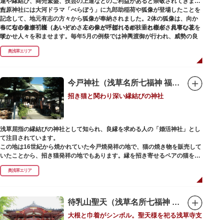
運や縁結び、商売繁盛、技芸の上達などのご利益があると崇敬されてきまし
た。
吉原神社には大河ドラマ「べらぼう」に九郎助稲荷や狐像が登場したことを
記念して、地元有志の方々から狐像が奉納されました。2体の狐像は、向か
春になると逢初桜（あいぞめさくら）と呼ばれるが枝垂れ桜が、見事な花を
って右の像が「逢（あい）」、左の像が「初（そめ）」と命名されていま
咲かせ人々を和ませます。毎年5月の例祭では神輿渡御が行われ、威勢の良
す。
い掛け声とともに各町は活気にあふれます。
奥浅草エリア
吉原弁財天は浅草名所七福神の一社・弁財天にあたり、七福神に関する授与
も年間を通して行われています。
今戸神社（浅草名所七福神 福禄寿）
招き猫と関わり深い縁結びの神社
浅草屈指の縁結びの神社として知られ、良縁を求める人の「婚活神社」とし
て注目されています。
この地は16世紀から焼かれていた今戸焼発祥の地で、猫の焼き物を販売して
いたことから、招き猫発祥の地でもあります。縁を招き寄せるペアの猫をモ
チーフにした絵馬や御朱印帳も人気です。
奥浅草エリア
1063（康平6）年、時の奥羽鎮守府源頼朝・義家父子が祈願し鎌倉の鶴ヶ丘
と浅草今戸とに京都の石清水八幡を勧請して創建されました。境内には、幕
末に活躍した新選組沖田総司の終焉の地の碑も佇んでいます。また、浅草名
待乳山聖天（浅草名所七福神 毘沙門天）
所七福神の福禄寿が祀られており、七福神詣りの参拝客でも賑わうスポット
大根と巾着がシンボル。聖天様を祀る浅草寺支
です。