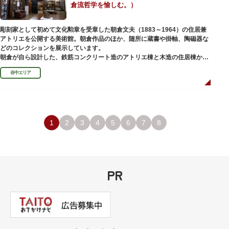
倉流哲学を愉しむ。）
彫刻家として初めて文化勲章を受章した朝倉文夫（1883～1964）の住居兼
アトリエを公開する美術館。朝倉作品のほか、随所に蔵書や掛軸、陶磁器な
どのコレクションを展示しています。
朝倉が自ら設計した、鉄筋コンクリート造のアトリエ棟と木造の住居棟から
なる建物は、異なる素材が違和感なく調和しています。広く門戸を開放し弟
谷中エリア
子を育成した「朝倉彫塑塾」の教育の場としても使われました。巨石と樹木
が濃密な空間を作り出す「五典の池」を中心とした中庭、日本における屋上
緑化の先駆けともいえる屋上庭園など、朝倉独自の美学や哲学、教育論も、
この建物に色濃く反映されています。
彫刻作品や芸術品を鑑賞する美術館という側面だけでなく、庭園や建築の価
値も感じられる施設です。朝倉の芸術思想の特質である自然観を表す庭園
1
2
3
4
5
6
7
8
は、その芸術上・観賞上の価値が評価され、敷地全体が「旧朝倉文夫氏庭
園」として国の名勝に指定されています。
PR