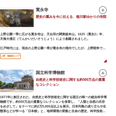
氏の功績を顕彰した記念碑など見どころも多数。月毎に趣向を凝らした御朱
印は、うっとりするほど美しいデザインで人気を博しています。
寛永寺
歴史の重みを今に伝える、徳川家ゆかりの寺院
江戸後期には、学問の神様である菅原道真公も回向院より遷され、境内にあ
る末社を含めて15柱もの神様が祀られています。俳優の渥美清が願をかけた
神社としても知られ、映画「男はつらいよ」で寅さんが首にかけているお守
りは、ここ小野照崎神社のものです。
上野公園一帯に広がる寛永寺は、天台宗の関東総本山。1625（寛永2）年、
天海大僧正（てんかいだいそうじょう）により創建されました。
江戸時代には、現在の上野公園一帯が寛永寺の境内でしたが、上野戦争でそ
の多くを焼失。現在は根本中堂をはじめ開山堂（両大師）、不忍池辯天堂、
上野・御徒町エリア
上野大仏（パゴダ）、輪王殿などの建造物が上野公園とその周辺に点在して
います。戦火を免れた輪王寺門跡御本坊表門、徳川将軍霊廟勅額門など重要
文化財も多く有し、歴史の重みを今に伝える寺院です。
清水観音堂の舞台前に復元された「月の松」は、浮世絵師歌川広重の「名所
国立科学博物館
江戸百景」にも描かれていることで有名。丸い形の松から不忍池辯天堂を見
自然史と科学技術史に関する約500万点の貴重
下ろす風流な景観は、絶好のフォトスポットとなっています。
なコレクション
東叡山（とうえいざん）という山号は、東の「比叡山延暦寺」を意味してお
り、比叡山や京都の有名寺院になぞらえて上野の山に数多くの堂舎が建立さ
1877年に創立された、自然史と科学技術史に関する国立の唯一の総合科学博
れました。本尊は薬師瑠璃光如来（やくしるりこうにょらい）で、伝教大師
物館です。約500万点の貴重なコレクションを保管し、「人類と自然の共存
最澄が自ら彫ったと伝えられる秘仏です。徳川歴代将軍の祈祷寺と菩提寺を
をめざして」をテーマに約2万5,000点以上を展示。日本列島の成り立ちや生
兼ね、御霊廟には6名の将軍が埋葬されています。
態系などが学べる「日本館」と、地球環境の変動と生命の歴史、科学技術の
進歩などが学べる「地球館」の2つの常設展示をメインに、特別展・企画展