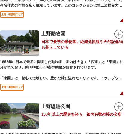
基礎に、モネやルノワールなどの印象派の名作や、ゴッホ、ピカソといった
有名作家の作品を広く展示しています。このコレクションは第二次世界大戦
中にフランス政府に接収され、戦後に専用の美術館を創設することを条件に
上野・御徒町エリア
日本へ寄贈返還されました。
本館の設計は、フランスで活躍した近代建築の巨匠ル・コルビュジエによる
もの。「ル・コルビュジエの建築作品－近代建築運動への顕著な貢献－」の
上野動物園
構成資産の一つとして東京初の世界文化遺産に登録されています。前庭にも
日本で最初の動物園。絶滅危惧種や天然記念物
ロダンの彫刻が展示されており、散策しながら美術鑑賞を楽しめるのも魅力
も暮らしている
のひとつ。 ボランティア・スタッフと一緒に鑑賞する「美術トーク」や、解
説を聞きながら本館や前庭を一緒に歩く「建築ツアー」など、初めての来館
でも気軽に楽しめるプログラムも用意されています。
1882年に日本で最初に開園した動物園。園内は大きく「西園」と「東園」に
分かれており、約300種3,000点の動物が飼育されています。
「東園」は、都心では珍しい、豊かな緑に溢れたエリアです。トラ、ゾウな
どが住む森エリアや、ホッキョクグマやアザラシが住む海エリアでは、水浴
上野・御徒町エリア
びなど迫力あるシーンが目撃できることもあります。国指定重要文化財の
「旧寛永寺五重塔」や藤堂高虎が建て1878（明治11）年に再建された
「閑々亭」などの歴史的建造物も見どころです。
上野恩賜公園
一方「西園」は、蓮の名所としても知られる風光明媚な「不忍池」のほとり
150年以上の歴史を誇る 都内有数の桜の名所
に位置する区域。キリンやサイなどの人気動物をはじめ、アイアイや“動か
ない鳥”として話題のハシビロコウなどユニークな種も見られます。
子ども動物園「すてっぷ」では、小動物を間近で観察することを通じて、命
の大切さや生きものの魅力が学べる体験プログラムが実施されています。