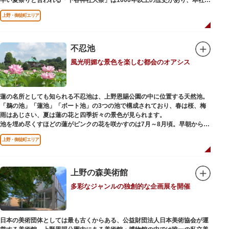
輿の渡御を行う「本祭り」と、町会神輿の渡御だけの「陰祭り」が隔年に行
上野・御徒町エリア
われています。
本殿には、日本を代表する画家 横山大観による「龍」の天井絵が掲げられて
おり、その壮大な美しさは見る者を圧倒します。俳句の大家・正岡子規の
「句碑」や、初代・三笑亭可楽の寄席が境内で初めて開かれたという「寄席
不忍池
発祥之地」の石碑などの見どころも。
風光明媚な景色を楽しむ都会のオアシス
オリジナルの朱印帳の販売や、月や日によって限定の御朱印頒布も行ってい
ます。
蓮の名所としても知られる不忍池は、上野恩賜公園の中に位置する天然池。
「鵜の池」「蓮池」「ボート池」の3つの池で構成されており、春は桜、梅
雨はあじさい、夏は蓮の花と四季折々の景色が見られます。
池を埋め尽くすほどの蓮がピンクの花を咲かすのは7月～8月頃。早朝から午
前のみ開花するので、シーズン中は多くの観光客が朝早くから池を訪れま
上野・御徒町エリア
す。綺麗な蓮の花を近くから観察できるデッキを散歩しながら朝の不忍池を
楽しむのがおすすめです。
「ボート池」ではスワンボートやオール式のボートのレンタルが可能。水上
から池を眺めれば、新しい発見ができるかもしれません。また、「鵜の池」
上野の森美術館
にはマガモ・オナガガモなどたくさんの鴨や渡り鳥が訪れます。大都会の中
多彩なジャンルの独創的な企画展を開催
でバードウォッチングができる珍しいスポットです。
ファミリーで、カップルで、または一人でゆったりと、思い思いの時間をお
過ごしください。
日本の美術団体としては最も古くからある、公益財団法人日本美術協会が運