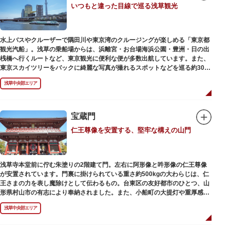
いつもと違った目線で巡る浅草観光
動物園としても知られるようになりました。戦後は遊園地として再開し、温
かさと懐かしさを併せ持つレトロなアトラクションや雰囲気で人気のスポッ
トとなっています。幼児（0歳～4歳）は入園とのりもの料が無料で、年齢や
身長制限の無いアトラクションもあり、子どもの遊園地デビューにもぴった
水上バスやクルーザーで隅田川や東京湾のクルージングが楽しめる「東京都
りです。
観光汽船」。浅草の乗船場からは、浜離宮・お台場海浜公園・豊洲・日の出
桟橋へ行くルートなど、東京観光に便利な便が多数出航しています。また、
東京スカイツリーをバックに綺麗な写真が撮れるスポットなどを巡る約30分
の「浅草周遊コース」も。初日の出やお花見、隅田川花火大会、クリスマス
浅草中央部エリア
などのイベント時は、いつもと違う目線から東京の景色を堪能できるイベン
トクルーズも企画されています。
漫画・アニメ界の巨匠、松本零士氏が宇宙船をイメージしてデザインした船
や、約300人が乗船可能なアメリカンな大型船など多種多様な船体も魅力。
宝蔵門
目的や人数にあわせてコースや時間帯を選べるチャータークルーズも行われ
仁王尊像を安置する、堅牢な構えの山門
ています。
浅草寺本堂前に佇む朱塗りの2階建て門。左右に阿形像と吽形像の仁王尊像
が安置されています。門裏に掛けられている重さ約500kgの大わらじは、仁
王さまの力を表し魔除けとして伝わるもの。台東区の友好都市のひとつ、山
形県村山市の有志により奉納されました。また、小船町の大提灯や重厚感あ
ふれる吊灯篭も存在感を放ち、参拝客を迎えてくれます。
浅草中央部エリア
宝蔵門は、平安時代、武蔵守に任命された平公雅（たいらのきみまさ）によ
り、祈願成就の御礼として942年に建立されました。数度の火災を経て、現