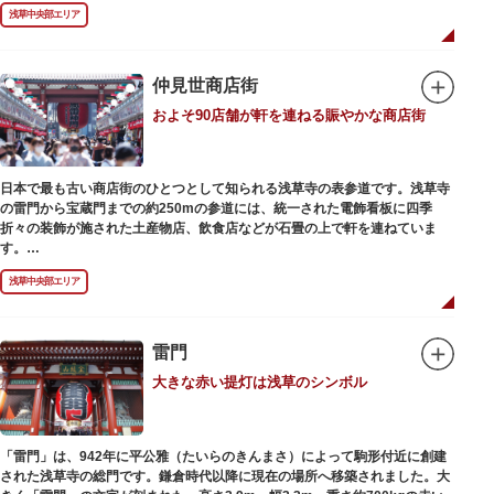
浅草の象徴とも言える「雷門（風雷神門）」は、高さ3.9mの大提灯と風神雷
浅草中央部エリア
神像が安置された浅草寺の総門。本堂前には2体の仁王尊像が並ぶ山門「宝
蔵門」が建ち、参拝客を堂々と迎えてくれます。本堂前には、邪気を払うご
利益があるといわれる常香炉（じょうこうろ）が鎮座。参拝前に煙を浴びて
身を清めましょう。「観音堂」とも呼ばれる本堂にはご本尊の聖観世音菩薩
仲見世商店街
が祀られており、毎日定時に法要が執り行われています。
およそ90店舗が軒を連ねる賑やかな商店街
境内の歴史ある建造物も必見です。ひと際目立つ五重塔、国指定重要文化財
の二天門、浅草名所七福神のひとつ・大黒天が祀られた影向堂（ようごうど
う）など、悠久の時に思いを馳せて見学をお楽しみください。
日本で最も古い商店街のひとつとして知られる浅草寺の表参道です。浅草寺
日没後はライトアップされ、朱塗りの建物がより一層鮮やかに浮かび上がり
の雷門から宝蔵門までの約250mの参道には、統一された電飾看板に四季
ます。昼間は約90店舗が軒を連ねる仲見世のお店も閉まり、シャッターに描
折々の装飾が施された土産物店、飲食店などが石畳の上で軒を連ねていま
かれた「浅草絵巻」を楽しめるのも夜の醍醐味。撮影スポットやデートスポ
す。
ットにもおすすめです。昼間と比べて人が少なくゆっくり巡れるので、足を
人形焼や手焼きせんべいをはじめ、団子や揚げまんじゅう、雷おこしなどの
運んでみてはいかがでしょうか。
浅草中央部エリア
銘菓、和傘や扇子など伝統工芸品も並び、歩いているだけで浅草らしさを感
じる場所です。江戸文化を感じる粋な商品の数々は、海外からの観光客にも
人気。商品が作られる様子がわかる実演販売の店もあり、焼き立て、作り立
ての味を堪能できるのも魅力。下町っ子の威勢の良い売り声が飛び交うな
雷門
か、お気に入りのお土産探しをお楽しみください。
大きな赤い提灯は浅草のシンボル
「雷門」は、942年に平公雅（たいらのきんまさ）によって駒形付近に創建
された浅草寺の総門です。鎌倉時代以降に現在の場所へ移築されました。大