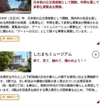
日本初の公立美術館として開館。年間を通して
多彩な展覧会を開催。
1926（大正15）年、日本初の公立美術館として開館。国内外の名品を楽し
める特別展や企画展、公募展など、年間を通して多彩な展覧会が開催される
美術館。展覧会のほか、アート・コミュニケーション事業など、すべての人
に開かれた「アートへの入口」として様々な事業を展開しています。
上野・御徒町エリア
レストランやミュージアムショップも充実。開放的なガラス張りのレストラ
ンからは、美術館のプロムナードや四季折々の公園の景色を眺めることがで
きます。入館は無料で、レストランやミュージアムショップのみの利用も可
能です（観覧料は展覧会によって異なります。展覧会のスケジュールや観覧
したまちミュージアム
料等の詳細は公式サイトをご確認ください）。
来て、見て、触れて、確かめよう！！
専門のスタッフに子供を預け、ゆっくりと展覧会鑑賞を楽しめる託児サービ
ス「パパママデー（事前予約制）」や、個室スペースのある授乳室、ミルク
用のお湯のサービスもあるのでファミリーにもおすすめです。
台東区を中心とした下町地域の文化や暮らしの様子を後世に伝える博物館で
レンガ色のタイル張りの建物は、日本のモダニズム建築の巨匠・前川國男の
す。1階では、古い町並みや建物の面影が多く残されていた台東区坂本
設計。
（現・根岸三丁目）を舞台に、昭和30年代の下町の風情や暮らしを再現して
屋外には彫刻等の立体作品も展示されています。
います。2階は生活道具を紹介する導入展示と大型映像をはじめ、下町地域
の歴史や出来事をたどることのできる資料を展示しています。また3階には
上野・御徒町エリア
企画展示室と、道具や玩具を体験し、調べることができるしたまち情報コー
ナーがあります。