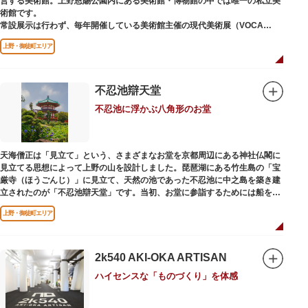
営する美術館。上野恩賜公園内にある美術館・博物館の中では唯一の私立美
術館です。
常設展示は行わず、毎年開催している美術館主催の現代美術展（VOCA
展）、公募展（上野の森美術館大賞展、日本の自然を描く展）のほか、マン
上野・御徒町エリア
ガから書展にいたるまで定期的に多彩なジャンルの独創的な企画展を開催し
ています。
別館の1階には、小企画展などの開催もできる上野の森美術館ギャラリー、
不忍池辯天堂
そして、3階には上野の森アートスクールが設置され、初心者から熟練者を
不忍池に浮かぶ八角形のお堂
対象とした油彩・アクリル、水彩、日本画のクラスや、週末に受講できる単
発講座などを開催しています。
天海僧正は「見立て」という、さまざまなお堂を京都周辺にある神社仏閣に
見立てる思想によって上野の山を設計しました。琵琶湖にある竹生島の「宝
厳寺（ほうごんじ）」に見立て、天然の池であった不忍池に中之島を築き建
立されたのが「不忍池辯天堂」です。当初、お堂に参詣するためには船を使
用していましたが、参詣者が増えたことから橋がかけられました。不忍池の
上野・御徒町エリア
どこからでも参拝できるように、八角形の建物になったと言われ、7月から8
月にかけては、不忍池の蓮が咲き、極楽浄土を連想させる光景が広がりま
す。
2k540 AKI-OKA ARTISAN
ご本尊である辯才天は、音楽と芸能の守り神として広く信仰され、
ハイセンスな「ものづくり」を体感
「辯”財”天」とも書くことから、金運上昇といったご利益もあると言われて
います。辯才天は琵琶を持った姿で知られていますが、不忍池辯天堂の辯才
天は、8本の腕に煩悩を破壊する武器をお持ちになっている「八臂辯才天