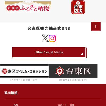
台東区観光課公式SNS
Other Social Media
（外部サイトに遷移します）
（外部サイトに遷移します）
観光情報
特集
スポット・体験