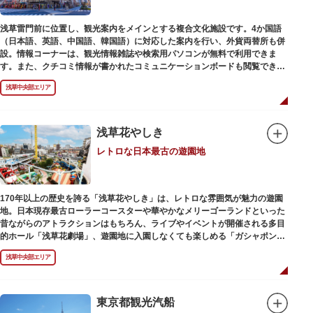
浅草雷門前に位置し、観光案内をメインとする複合文化施設です。4か国語
（日本語、英語、中国語、韓国語）に対応した案内を行い、外貨両替所も併
設。情報コーナーは、観光情報雑誌や検索用パソコンが無料で利用できま
す。また、クチコミ情報が書かれたコミュニケーションボードも閲覧できる
ので、とっておきの旅のヒントを得られるかも。多目的スペースでは、映像
浅草中央部エリア
を活用し台東区のみどころやイベント、歴史、文化を紹介。通常、イスが配
備されているので休憩場所としても利用できます。
ここを訪れたなら、8階の展望テラスも必見です。雷門から浅草寺へと続く
仲見世や、隅田川や東京スカイツリーも一望できるビュースポットとなって
浅草花やしき
います。
レトロな日本最古の遊園地
浅草の街並みに溶け込む平屋を重ねたようなおしゃれな外観は、日本を代表
する建築家・隈研吾氏によるデザイン。木の温もりあふれる空間は、初めて
日本を訪れる海外ツーリストにも優しい印象を与えています。
170年以上の歴史を誇る「浅草花やしき」は、レトロな雰囲気が魅力の遊園
地。日本現存最古ローラーコースターや華やかなメリーゴーランドといった
昔ながらのアトラクションはもちろん、ライブやイベントが開催される多目
的ホール「浅草花劇場」、遊園地に入園しなくても楽しめる「ガシャポンの
デパート浅草花やしき店」も併設され、さまざまな娯楽を楽しめる浅草の
浅草中央部エリア
「遊びの場」として親しまれています。
浅草花やしきは、江戸時代末期の1853年に造園師・森田六三郎により、牡丹
と菊細工を主とした花園（かえん）として誕生しました。明治時代に入ると
東京都観光汽船
遊戯施設が置かれ、珍鳥や猛獣、見世物の展示などでも評判に。全国有数の