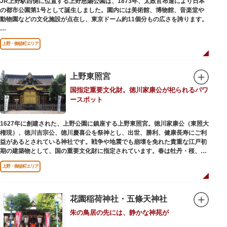
JR上野駅西側に位置する上野恩賜公園は、1873年、太政官布達により日本
の都市公園第1号として誕生しました。園内には美術館、博物館、音楽堂や
歩き疲れたり、お腹が空いてきたら、園内にいくつかあるフードショップで
動物園などの文化施設が点在し、東京ドーム約11個分もの広さを誇ります。
休憩しましょう。それぞれのお店で、動物たちをモチーフにした可愛いフー
ドやスイーツが食べられます。オリジナルグッズを取り扱うギフトショップ
ソメイヨシノやヤマザクラなど約1,200本の桜が植えられた園内は、桜の名
も必見です。
上野・御徒町エリア
所としても有名。シーズンにはライトアップされた夜桜が一層風情を添え、
例年延べ330万人近い人出となります。不忍池（しのばずのいけ）は江戸時
代より浮世絵に描かれたほどのハスの名所。たくさんの鴨や渡り鳥が訪れる
ので、バードウォッチングを楽しむ人の姿も見られるスポットです。
上野東照宮
国指定重要文化財。徳川家康公が祀られるパワ
美術館や博物館で国内外の芸術作品や文化・自然科学に触れたり、歴史の薫
ースポット
りを感じながら史跡巡りを楽しんではいかがでしょうか。1日では見てまわ
りきれないほどの魅力にあふれた公園です。
1627年に創建された、上野公園に鎮座する上野東照宮。徳川家康公（東照大
権現）、徳川吉宗公、徳川慶喜公を祭神とし、出世、勝利、健康長寿にご利
益があるとされている神社です。戦争や地震でも崩壊を免れた貴重な江戸初
期の建築物として、国の重要文化財に指定されています。春は牡丹・桜、秋
は紅葉やダリア展、お正月は初詣や冬ぼたん鑑賞の地として、年間を通して
上野・御徒町エリア
国内外からの参拝者で賑わうスポットです。
贅沢に金箔が使われた豪華絢爛な金色殿（社殿）などの建造物は、三代将
軍・徳川家光公が、日光東照宮までお参りに行けない江戸の人々のために建
花園稲荷神社・五條天神社
てられたそう。社殿内部は文化財保護のため通常は非公開ですが、特別公開
朱の鳥居の先には、静かな神苑が
が実施されることもあるので、拝観を申し込んでみてはいかがでしょうか。
授与所では、期間・数量限定のお守りや御朱印も授与されているので要チェ