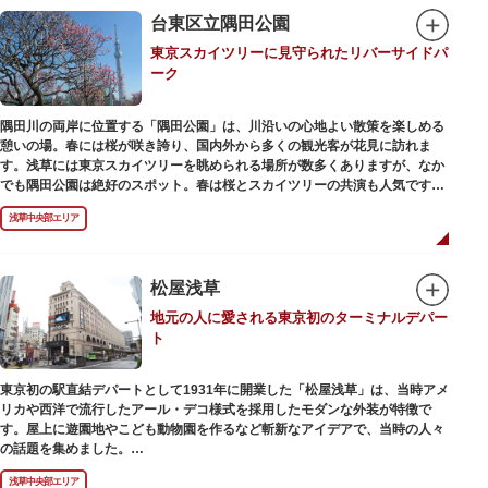
在の門は1964年にホテルニューオオタニ創始者・大谷米太郎の寄進により本
台東区立隅田公園
瓦葺きで再建された（2007年チタン瓦に葺き替え）楼門です。上層部には仏
東京スカイツリーに見守られたリバーサイドパ
教の経典である『元版⼀切経（げんばんいっさいきょう）』や寺宝が収蔵さ
ーク
れています。
隅田川の両岸に位置する「隅田公園」は、川沿いの心地よい散策を楽しめる
憩いの場。春には桜が咲き誇り、国内外から多くの観光客が花見に訪れま
す。浅草には東京スカイツリーを眺められる場所が数多くありますが、なか
でも隅田公園は絶好のスポット。春は桜とスカイツリーの共演も人気です。
川沿いにある「隅田公園オープンカフェ」は、店舗の一部を屋外にした開放
浅草中央部エリア
的なカフェ・レストラン。綺麗な景色を眺めながら、コーヒー片手にのんび
りと過ごしても良いですね。また、クジラの滑り台が目印の「遊具広場」は
ブランコやアスレチックなどの遊具が設置された広場。子どもも思いっきり
身体を動かせます。
松屋浅草
地元の人に愛される東京初のターミナルデパー
隅田川橋梁に設置された全長約160mの「すみだリバーウォーク」は、東京
ト
スカイツリーまでの最短距離ルートのひとつ。歩道橋の途中にあるガラス床
から隅田川を見下ろしたり、すぐ横を走る電車の迫力を楽しんだり、隅田川
散策にいかがでしょうか。
東京初の駅直結デパートとして1931年に開業した「松屋浅草」は、当時アメ
リカや西洋で流行したアール・デコ様式を採用したモダンな外装が特徴で
す。屋上に遊園地やこども動物園を作るなど斬新なアイデアで、当時の人々
の話題を集めました。
現在は、B1階から地上3階までが松屋浅草の売り場。2012年のリニューアル
浅草中央部エリア