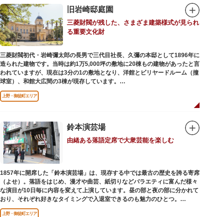
旧岩崎邸庭園
三菱財閥が残した、さまざま建築様式が見られ
る重要文化財
三菱財閥初代・岩崎彌太郎の長男で三代目社長、久彌の本邸として1896年に
造られた建物です。当時は約1万5,000坪の敷地に20棟もの建物があったと言
われていますが、現在は3分の1の敷地となり、洋館とビリヤードルーム（撞
球室）、和館大広間の3棟が現存しています。
上野・御徒町エリア
【洋館】
鹿鳴館の建築家として知られるジョサイア・コンドルによって設計された西
洋木造建築の洋館で、館内の随所に見事なジャコビアン様式の装飾が施され
ています。
鈴本演芸場
由緒ある落語定席で大衆芸能を楽しむ
【撞球室】
当時の日本では非常に珍しいスイスの山小屋風の撞球室（ビリヤード場）
で、洋館から地下道でつながっています。通常は非公開ですが、毎月15日
（10月のみ10/16）に先着順で限定公開されています。
1857年に開席した「鈴本演芸場」は、現存する中では最古の歴史を誇る寄席
（よせ）。落語をはじめ、漫才や曲芸、紙切りなどバラエティに富んだ様々
【和館大広間】
な演目が10日毎に内容を変えて上演しています。昼の部と夜の部に分かれて
洋館に併置された名棟 梁大河喜十郎の手によるものと伝えられている書院造
おり、それぞれ好きなタイミングで入退室できるのも魅力のひとつ。
りの和館で、当時は550坪に及ぶ洋館を遥かにしのぐ規模でしたが、現在は
上演中は飲食も可能です。おすすめは売店で購入できる、お箸で切れるやわ
冠婚葬祭などに使われていた大広間の1棟だけが残っています。
上野・御徒町エリア
らかさで有名な「上野 井泉本店」のかつサンド。お弁当やお菓子を食べたり