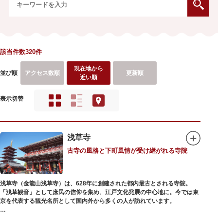
該当件数320件
現在地から
並び順
アクセス数順
更新順
近い順
表示切替
浅草寺
古寺の風格と下町風情が受け継がれる寺院
浅草寺（金龍山浅草寺）は、628年に創建された都内最古とされる寺院。
「浅草観音」として庶民の信仰を集め、江戸文化発展の中心地に。今では東
京を代表する観光名所として国内外から多くの人が訪れています。