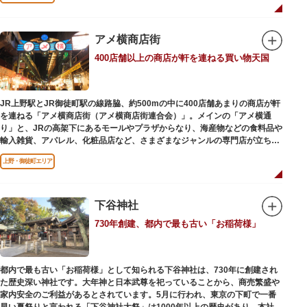
ビールを飲みながら、演目をお楽しみください。
一度にさまざま建築様式が見られるとあって見ごたえ抜群。大名庭園の形式
を一部踏襲している広大な庭は、建築様式同様に和洋併置式とされ、「芝
アメ横商店街
庭」をもつ近代庭園の初期の形を残しています。江戸時代の石碑や手水鉢、
庭石などが見られ、煉瓦塀を含めた敷地全体が重要文化財に指定されていま
400店舗以上の商店が軒を連ねる買い物天国
す。
JR上野駅とJR御徒町駅の線路脇、約500mの中に400店舗あまりの商店が軒
を連ねる「アメ横商店街（アメ横商店街連合会）」。メインの「アメ横通
り」と、JRの高架下にあるモールやプラザからなり、海産物などの食料品や
輸入雑貨、アパレル、化粧品店など、さまざまなジャンルの専門店が立ち並
んでいます。活気ある呼び込みが飛び交うなかで、店員さんとの会話も楽し
上野・御徒町エリア
みながら目玉商品や特価品を探せるのが魅力のひとつ。年末の叩き売りは風
物詩にもなっています。
アメ横のはじまりは、物資が底をついた第二次世界大戦後にできた闇市。多
下谷神社
くの闇市が的屋の仕切りであったのに対して、アメ横は満州からの復員兵が
730年創建、都内で最も古い「お稲荷様」
共同体となり連合会を結成。出店を統制し、商店街が形成されました。
当時、JR上野駅のすぐ南に発生した闇市は、飴を販売する屋台があったこと
から「アメヤ横丁（飴屋通り）」と呼ばれるように。反対側のJR御徒町付近
都内で最も古い「お稲荷様」として知られる下谷神社は、730年に創建され
には、アメリカ進駐軍の放出物資を販売する店ができたので「アメリカ横丁
た歴史深い神社です。大年神と日本武尊を祀っていることから、商売繁盛や
（アメリカ通り）」と呼ばれるようになりました。この2つのエリアが統合
家内安全のご利益があるとされています。5月に行われ、東京の下町で一番
され、今の「アメ横」になったと言われています。
早い夏祭りと言われる「下谷神社大祭」は1000年以上の歴史があり、本社神