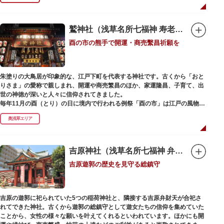
で建設当時のシンボル・大時計も復活し、昭和の面影を残す百貨店は今でも
人々に親しまれています。地上1階は 浅草らしい下町銘菓をはじめ、全国か
らセレクトされた銘菓が並ぶ「浅草すいーつ小町」。東武線「浅草駅」直結
なので、お土産購入にも便利です。
鷲神社（浅草名所七福神 寿老人）
酉の市の熊手で開運・商売繫昌祈願を
朱塗りの大鳥居が印象的な、江戸下町を代表する神社です。古くから「おと
りさま」の愛称で親しまれ、開運や商売繁昌のほか、家運隆昌、子育て、出
世の神徳が深いと人々に信仰されてきました。
毎年11月の酉（とり）の日に境内で行われる例祭「酉の市」は江戸の風物詩
として有名。福をかきこむと言われる熊手をはじめ八ツ頭芋、お多福の面な
奥浅草エリア
ど、色とりどりの縁起物を買い求める人たちで賑わいます。樋口一葉の代表
作『たけくらべ』や他の文学作品にもこの酉の市が数多く登場することか
ら、いかに地域に根付いた催し物だったかが伺い知れます。
吉原神社（浅草名所七福神 弁財天）
なでる場所によって異なるご利益を授かるといわれる「なでおかめ」も人
吉原遊郭の歴史を見守る総鎮守
気。ふっくらとした優しい顔立ちのおかめは「お多福」とも言われ、福が多
く幸せを招く女性の象徴という事から長年親しまれる縁起物です。
ご祭神としては天日鷲命（あめのひわしのみこと）と日本武尊（やまとたけ
吉原の遊郭に祀られていた5つの稲荷神社と、隣接する吉原弁財天が合祀さ
るのみこと）の他、浅草名所七福神のひとつとしても知られ、寿老人が祀ら
れてできた神社。古くから遊郭の総鎮守として遊女たちの信仰を集めていた
れています。
ことから、女性の様々な願いを叶えてくれるといわれています。ほかにも開