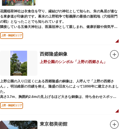
ック。手塚治虫のユニコのお守りなど愛らしいものがありますよ。
花園稲荷神社は衣食住を守り、縁結びの神社として知られ、朱の鳥居が連な
る東参道が印象的です。幕末の上野戦争で彰義隊の最後の激戦地（穴稲荷門
の戦）となったことでも知られています。
隣接している五條天神社は、医薬祖神として親しまれ、健康祈願や病気平癒
祈願の参拝者が多く、相殿には菅原道真公も祀られています。
上野・御徒町エリア
境内がつながっており、まるでひとつの神社かのように並んで鎮座していま
すが、それぞれ別々の由緒の独立した神社です。どちらの御朱印も五條天神
社の境内にある授与所で頒布されています。
西郷隆盛銅像
参拝は6:00～17:00（御朱印の授与は9:00～17:00）
上野公園のシンボル「上野の西郷さん」
上野公園の入り口近くにある西郷隆盛の銅像は、人呼んで「上野の西郷さ
ん」。明治維新の功績を称え、隆盛の旧友らによって1898年に建立されまし
た。
高さ3.7m、胸囲約2.6mの見上げるほど大きな銅像は、待ち合わせスポット
やフォトスポットとして親しまれています。彫刻家、高村光雲によって作ら
上野・御徒町エリア
れた像は、愛犬のツンと一緒にうさぎ狩りに出かけているところだそう。
上野公園にお立ち寄りの際は、ぜひ「上野の西郷さん」と写真撮影を楽しん
ではいかがでしょうか。
東京都美術館