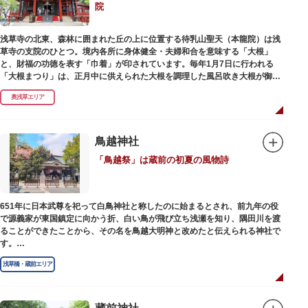
院
浅草寺の北東、森林に囲まれた丘の上に位置する待乳山聖天（本龍院）は浅
草寺の支院のひとつ。境内各所に身体健全・夫婦和合を意味する「大根」
と、財福の功徳を表す「巾着」が印されています。毎年1月7日に行われる
「大根まつり」は、正月中に供えられた大根を調理した風呂吹き大根が御神
酒とともに参拝者に振る舞われるイベント。聖天様のお下がりの大根をいた
奥浅草エリア
だくことで、心身健康のご利益があるそうです。
毎朝本堂で執り行われている「浴油祈祷（よくゆきとう）」は、聖天様を供
養する最高の祈祷法。心願成就の力があると考えられており、依頼すると7
鳥越神社
日間毎朝祈祷していただけます。また、浅草名所七福神のひとつとしても知
「鳥越祭」は蔵前の初夏の風物詩
られ、毘沙門天が祀られています。
651年に日本武尊を祀って白鳥神社と称したのに始まるとされ、前九年の役
で源義家が東国鎮定に向かう折、白い鳥が飛び立ち浅瀬を知り、隅田川を渡
ることができたことから、その名を鳥越大明神と改めたと伝えられる神社で
す。
江戸時代までは三社の神社から成り、約2万坪の広大な敷地を所領していま
浅草橋・蔵前エリア
したが、天領からの米を収蔵する蔵や、大名屋敷などを建てるために没収さ
れ、現在の鳥越神社が残りました。
毎年6月上旬に行われる鳥越祭では、都内最大級を誇る千貫神輿（約4トン）
が氏子町内を渡御し、夜の宮入道中では、提灯に照らされた神輿が荘厳かつ