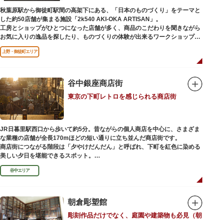
（はっぴべんざいてん）」。9月に行われる「巳成金（みなるかね）大祭」
秋葉原駅から御徒町駅間の高架下にある、「日本のものづくり」をテーマと
で目にすることができます。
した約50店舗が集まる施設「2k540 AKI-OKA ARTISAN」。
不忍池辯天堂には、豊臣秀吉公が大切にしていたという伝説のある、谷中七
工房とショップがひとつになった店舗が多く、商品のこだわりを聞きながら
福神とは別の「大黒天」も祀られています。
お気に入りの逸品を探したり、ものづくりの体験が出来るワークショップに
参加して自分だけのオリジナル商品を作ったり、クリエイターと直接コミュ
上野・御徒町エリア
ニケーションをとりながらのショッピングが楽しめます。飲食店もあるので
ランチやカフェ利用もおすすめ。
ここでしか買えない商品や一点物を扱うブランドなど、大量生産の製品には
ないぬくもりと、新しいデザインの商品に出会うことができます。
谷中銀座商店街
東京の下町レトロを感じられる商店街
名前の由来は、東京駅から2k540m付近にあることから「2k540」、秋葉原
駅（AKIHABARA）と御徒町駅（OKACHIMACHI）の間にあるという造語
「AKI-OKA」、フランス語で「職人」を意味する「ARTISAN」を組み合わ
せたもの。
JR日暮里駅西口から歩いて約5分。昔ながらの個人商店を中心に、さまざま
施設周辺は、江戸の文化を伝える伝統工芸職人の街だったという背景もあ
な業種の店舗が全長170mほどの短い通りに立ち並んだ商店街です。
り、現在もジュエリーや皮製品を扱うお店が多く、高いセンスとクオリティ
商店街につながる階段は「夕やけだんだん」と呼ばれ、下町を紅色に染める
をもった店舗が集結しています。
美しい夕日を堪能できるスポット。
谷中エリア
谷中銀座商店街は1945年頃に自然発生的に生まれ、現在の近隣型商店街へと
発展。昭和の懐かしい商店街の景観を見ることができます。東京の下町レト
ロを感じられるスポットとして、近隣住民だけではなく、国内外から多くの
観光客が訪れ、買い物や散策を楽しんでいます。
朝倉彫塑館
彫刻作品だけでなく、庭園や建築物も必見（朝