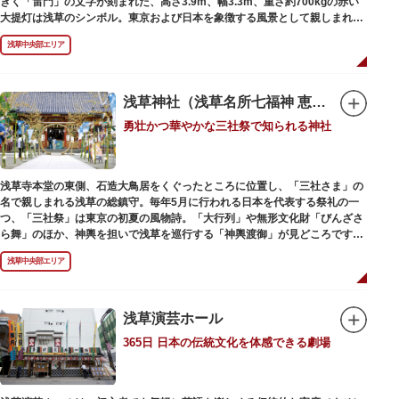
きく「雷門」の文字が刻まれた、高さ3.9m、幅3.3m、重さ約700kgの赤い
大提灯は浅草のシンボル。東京および日本を象徴する風景として親しまれ、
フォトスポットとしても国内外の観光客を魅了し続けています。
浅草中央部エリア
提灯の底部に施された見事な龍の彫刻や、門の北側（風神雷神の背後）に安
置されている浅草寺の護法善神「天龍像」と「金龍像」も見どころ。正式名
称の「風雷神門」は、門の左右に立つ2体の彫像、風神像と雷神像に由来し
ます。日没から23時頃までは雷門や浅草寺がライトアップされ、昼間とは違
浅草神社（浅草名所七福神 恵比須）
った荘厳な雰囲気に包まれます。
勇壮かつ華やかな三社祭で知られる神社
何度も焼失と再建を繰り返し、現在の雷門は1960年に松下電器産業（現パナ
ソニック）の松下幸之助氏の寄進により再建されたものです。
浅草寺本堂の東側、石造大鳥居をくぐったところに位置し、「三社さま」の
名で親しまれる浅草の総鎮守。毎年5月に行われる日本を代表する祭礼の一
つ、「三社祭」は東京の初夏の風物詩。「大行列」や無形文化財「びんざさ
ら舞」のほか、神輿を担いで浅草を巡行する「神輿渡御」が見どころです。
町を練り歩く担ぎ手たちの威勢良い掛け声が響き渡り、浅草の町がまつり一
浅草中央部エリア
色に染まります。
6月の「夏越し（なごし）の大祓」では、茅草で作られた輪の中（茅の輪）
が設置されます。それを八の字に三回通って穢れを祓うことで疫病や災厄か
ら逃れ、福徳があると伝えられる行事です。
浅草演芸ホール
365日 日本の伝統文化を体感できる劇場
本殿には浅草寺のご本尊である聖観世音菩薩像を見つけた漁師の兄弟ととも
に、尊像として奉安した郷土の文化人、土師真中知（はじのなかとも）の3
人が祀られています。江戸時代に徳川家光が寄進した社殿は本殿・幣殿と拝
殿の間が渡り廊下で繋がる建築様式。国の重要文化財に指定されています。