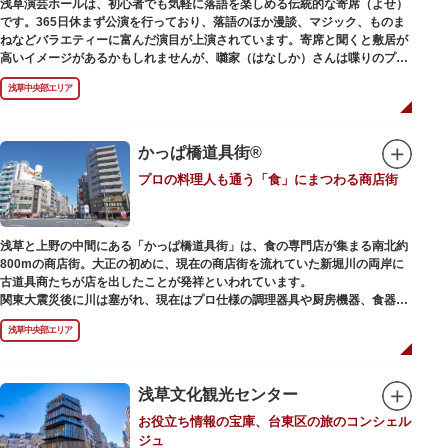
浅草演芸ホールは、初心者でも気軽に落語を楽しめる伝統的な寄席（よせ）
また、浅草名所七福神のひとつとしても知られ、恵比須像が祀られていま
です。365日休まず公演を行っており、落語のほか漫談、マジック、ものま
す。
ねなどバラエティーに富んだ演目が上演されています。寄席と聞くと敷居が
高いイメージがあるかもしれませんが、囃家（はなしか）さんは喋りのプ
ロ。すぐに巧みな話芸に引き込まれ、予備知識が無くても楽しめます。
浅草中央部エリア
ホール内で飲食できるのも魅力のひとつ。売店でお弁当やお菓子を買ってゆ
っくり番組を楽しんではいかがでしょう。数々の著名な落語家やお笑い芸人
を輩出した笑いの殿堂で、昔ながらの下町文化を体感してみてください。
かっぱ橋道具街®
プロの料理人も通う「食」にまつわる商店街
浅草と上野の中間にある「かっぱ橋道具街」は、食の専門店が集まる南北約
800mの商店街。大正の初めに、現在の商店街を流れていた新堀川の両岸に
古道具商たちが店を出したことが発祥といわれています。
関東大震災後に川は塞がれ、現在はプロ仕様の調理器具や厨房機器、食器、
包材、調理衣装など「食」にまつわる約170軒の専門店が集まる個性的な専
浅草中央部エリア
門商店街として賑わいを見せています。もちろん、ほとんどのお店が小売に
も対応。家庭の調理用具を購入したい人や観光客にもおすすめです。食品サ
ンプル作り体験ができるお店もありますよ。
浅草文化観光センター
毎年、道具の日である10月9日前後に開催される「かっぱ橋道具まつり」で
お役立ち情報の宝庫、台東区の旅のコンシェル
は、各店舗がおすすめ商品や掘り出しものを販売。また、年ごとに異なる
ジュ
様々な催しものも行われます。