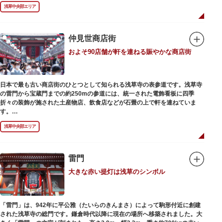
浅草の象徴とも言える「雷門（風雷神門）」は、高さ3.9mの大提灯と風神雷
浅草中央部エリア
神像が安置された浅草寺の総門。本堂前には2体の仁王尊像が並ぶ山門「宝
蔵門」が建ち、参拝客を堂々と迎えてくれます。本堂前には、邪気を払うご
利益があるといわれる常香炉（じょうこうろ）が鎮座。参拝前に煙を浴びて
身を清めましょう。「観音堂」とも呼ばれる本堂にはご本尊の聖観世音菩薩
仲見世商店街
が祀られており、毎日定時に法要が執り行われています。
およそ90店舗が軒を連ねる賑やかな商店街
境内の歴史ある建造物も必見です。ひと際目立つ五重塔、国指定重要文化財
の二天門、浅草名所七福神のひとつ・大黒天が祀られた影向堂（ようごうど
う）など、悠久の時に思いを馳せて見学をお楽しみください。
日本で最も古い商店街のひとつとして知られる浅草寺の表参道です。浅草寺
日没後はライトアップされ、朱塗りの建物がより一層鮮やかに浮かび上がり
の雷門から宝蔵門までの約250mの参道には、統一された電飾看板に四季
ます。昼間は約90店舗が軒を連ねる仲見世のお店も閉まり、シャッターに描
折々の装飾が施された土産物店、飲食店などが石畳の上で軒を連ねていま
かれた「浅草絵巻」を楽しめるのも夜の醍醐味。撮影スポットやデートスポ
す。
ットにもおすすめです。昼間と比べて人が少なくゆっくり巡れるので、足を
人形焼や手焼きせんべいをはじめ、団子や揚げまんじゅう、雷おこしなどの
運んでみてはいかがでしょうか。
浅草中央部エリア
銘菓、和傘や扇子など伝統工芸品も並び、歩いているだけで浅草らしさを感
じる場所です。江戸文化を感じる粋な商品の数々は、海外からの観光客にも
人気。商品が作られる様子がわかる実演販売の店もあり、焼き立て、作り立
ての味を堪能できるのも魅力。下町っ子の威勢の良い売り声が飛び交うな
雷門
か、お気に入りのお土産探しをお楽しみください。
大きな赤い提灯は浅草のシンボル
「雷門」は、942年に平公雅（たいらのきんまさ）によって駒形付近に創建
された浅草寺の総門です。鎌倉時代以降に現在の場所へ移築されました。大