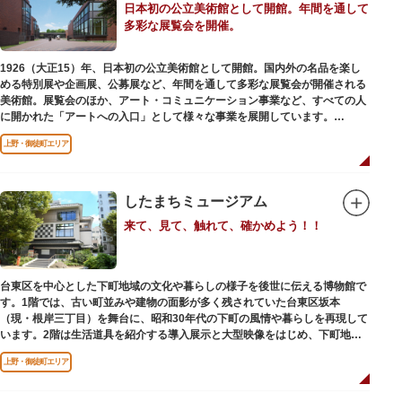
日本初の公立美術館として開館。年間を通して
多彩な展覧会を開催。
1926（大正15）年、日本初の公立美術館として開館。国内外の名品を楽し
める特別展や企画展、公募展など、年間を通して多彩な展覧会が開催される
美術館。展覧会のほか、アート・コミュニケーション事業など、すべての人
に開かれた「アートへの入口」として様々な事業を展開しています。
上野・御徒町エリア
レストランやミュージアムショップも充実。開放的なガラス張りのレストラ
ンからは、美術館のプロムナードや四季折々の公園の景色を眺めることがで
きます。入館は無料で、レストランやミュージアムショップのみの利用も可
能です（観覧料は展覧会によって異なります。展覧会のスケジュールや観覧
したまちミュージアム
料等の詳細は公式サイトをご確認ください）。
来て、見て、触れて、確かめよう！！
専門のスタッフに子供を預け、ゆっくりと展覧会鑑賞を楽しめる託児サービ
ス「パパママデー（事前予約制）」や、個室スペースのある授乳室、ミルク
用のお湯のサービスもあるのでファミリーにもおすすめです。
台東区を中心とした下町地域の文化や暮らしの様子を後世に伝える博物館で
レンガ色のタイル張りの建物は、日本のモダニズム建築の巨匠・前川國男の
す。1階では、古い町並みや建物の面影が多く残されていた台東区坂本
設計。
（現・根岸三丁目）を舞台に、昭和30年代の下町の風情や暮らしを再現して
屋外には彫刻等の立体作品も展示されています。
います。2階は生活道具を紹介する導入展示と大型映像をはじめ、下町地域
の歴史や出来事をたどることのできる資料を展示しています。また3階には
上野・御徒町エリア
企画展示室と、道具や玩具を体験し、調べることができるしたまち情報コー
ナーがあります。