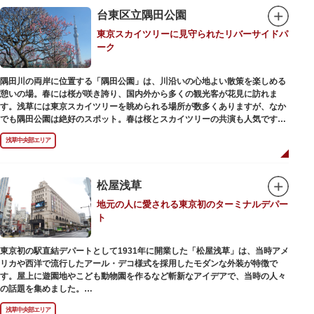
在の門は1964年にホテルニューオオタニ創始者・大谷米太郎の寄進により本
台東区立隅田公園
瓦葺きで再建された（2007年チタン瓦に葺き替え）楼門です。上層部には仏
東京スカイツリーに見守られたリバーサイドパ
教の経典である『元版⼀切経（げんばんいっさいきょう）』や寺宝が収蔵さ
ーク
れています。
隅田川の両岸に位置する「隅田公園」は、川沿いの心地よい散策を楽しめる
憩いの場。春には桜が咲き誇り、国内外から多くの観光客が花見に訪れま
す。浅草には東京スカイツリーを眺められる場所が数多くありますが、なか
でも隅田公園は絶好のスポット。春は桜とスカイツリーの共演も人気です。
川沿いにある「隅田公園オープンカフェ」は、店舗の一部を屋外にした開放
浅草中央部エリア
的なカフェ・レストラン。綺麗な景色を眺めながら、コーヒー片手にのんび
りと過ごしても良いですね。また、クジラの滑り台が目印の「遊具広場」は
ブランコやアスレチックなどの遊具が設置された広場。子どもも思いっきり
身体を動かせます。
松屋浅草
地元の人に愛される東京初のターミナルデパー
隅田川橋梁に設置された全長約160mの「すみだリバーウォーク」は、東京
ト
スカイツリーまでの最短距離ルートのひとつ。歩道橋の途中にあるガラス床
から隅田川を見下ろしたり、すぐ横を走る電車の迫力を楽しんだり、隅田川
散策にいかがでしょうか。
東京初の駅直結デパートとして1931年に開業した「松屋浅草」は、当時アメ
リカや西洋で流行したアール・デコ様式を採用したモダンな外装が特徴で
す。屋上に遊園地やこども動物園を作るなど斬新なアイデアで、当時の人々
の話題を集めました。
現在は、B1階から地上3階までが松屋浅草の売り場。2012年のリニューアル
浅草中央部エリア