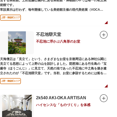
営する美術館。上野恩賜公園内にある美術館・博物館の中では唯一の私立美
術館です。
常設展示は行わず、毎年開催している美術館主催の現代美術展（VOCA
展）、公募展（上野の森美術館大賞展、日本の自然を描く展）のほか、マン
上野・御徒町エリア
ガから書展にいたるまで定期的に多彩なジャンルの独創的な企画展を開催し
ています。
別館の1階には、小企画展などの開催もできる上野の森美術館ギャラリー、
不忍池辯天堂
そして、3階には上野の森アートスクールが設置され、初心者から熟練者を
不忍池に浮かぶ八角形のお堂
対象とした油彩・アクリル、水彩、日本画のクラスや、週末に受講できる単
発講座などを開催しています。
天海僧正は「見立て」という、さまざまなお堂を京都周辺にある神社仏閣に
見立てる思想によって上野の山を設計しました。琵琶湖にある竹生島の「宝
厳寺（ほうごんじ）」に見立て、天然の池であった不忍池に中之島を築き建
立されたのが「不忍池辯天堂」です。当初、お堂に参詣するためには船を使
用していましたが、参詣者が増えたことから橋がかけられました。不忍池の
上野・御徒町エリア
どこからでも参拝できるように、八角形の建物になったと言われ、7月から8
月にかけては、不忍池の蓮が咲き、極楽浄土を連想させる光景が広がりま
す。
2k540 AKI-OKA ARTISAN
ご本尊である辯才天は、音楽と芸能の守り神として広く信仰され、
ハイセンスな「ものづくり」を体感
「辯”財”天」とも書くことから、金運上昇といったご利益もあると言われて
います。辯才天は琵琶を持った姿で知られていますが、不忍池辯天堂の辯才
天は、8本の腕に煩悩を破壊する武器をお持ちになっている「八臂辯才天