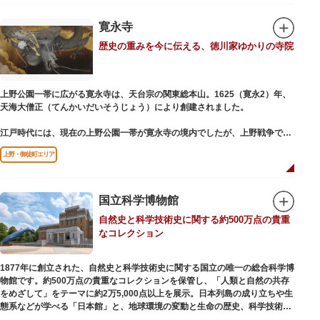
氏の功績を顕彰した記念碑など見どころも多数。月毎に趣向を凝らした御朱
印は、うっとりするほど美しいデザインで人気を博しています。
寛永寺
歴史の重みを今に伝える、徳川家ゆかりの寺院
江戸後期には、学問の神様である菅原道真公も回向院より遷され、境内にあ
る末社を含めて15柱もの神様が祀られています。俳優の渥美清が願をかけた
神社としても知られ、映画「男はつらいよ」で寅さんが首にかけているお守
りは、ここ小野照崎神社のものです。
上野公園一帯に広がる寛永寺は、天台宗の関東総本山。1625（寛永2）年、
天海大僧正（てんかいだいそうじょう）により創建されました。
江戸時代には、現在の上野公園一帯が寛永寺の境内でしたが、上野戦争でそ
の多くを焼失。現在は根本中堂をはじめ開山堂（両大師）、不忍池辯天堂、
上野・御徒町エリア
上野大仏（パゴダ）、輪王殿などの建造物が上野公園とその周辺に点在して
います。戦火を免れた輪王寺門跡御本坊表門、徳川将軍霊廟勅額門など重要
文化財も多く有し、歴史の重みを今に伝える寺院です。
清水観音堂の舞台前に復元された「月の松」は、浮世絵師歌川広重の「名所
国立科学博物館
江戸百景」にも描かれていることで有名。丸い形の松から不忍池辯天堂を見
自然史と科学技術史に関する約500万点の貴重
下ろす風流な景観は、絶好のフォトスポットとなっています。
なコレクション
東叡山（とうえいざん）という山号は、東の「比叡山延暦寺」を意味してお
り、比叡山や京都の有名寺院になぞらえて上野の山に数多くの堂舎が建立さ
1877年に創立された、自然史と科学技術史に関する国立の唯一の総合科学博
れました。本尊は薬師瑠璃光如来（やくしるりこうにょらい）で、伝教大師
物館です。約500万点の貴重なコレクションを保管し、「人類と自然の共存
最澄が自ら彫ったと伝えられる秘仏です。徳川歴代将軍の祈祷寺と菩提寺を
をめざして」をテーマに約2万5,000点以上を展示。日本列島の成り立ちや生
兼ね、御霊廟には6名の将軍が埋葬されています。
態系などが学べる「日本館」と、地球環境の変動と生命の歴史、科学技術の
進歩などが学べる「地球館」の2つの常設展示をメインに、特別展・企画展