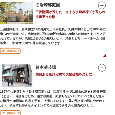
旧岩崎邸庭園
三菱財閥が残した、さまざま建築様式が見られ
る重要文化財
三菱財閥初代・岩崎彌太郎の長男で三代目社長、久彌の本邸として1896年に
造られた建物です。当時は約1万5,000坪の敷地に20棟もの建物があったと言
われていますが、現在は3分の1の敷地となり、洋館とビリヤードルーム（撞
球室）、和館大広間の3棟が現存しています。
上野・御徒町エリア
【洋館】
鹿鳴館の建築家として知られるジョサイア・コンドルによって設計された西
洋木造建築の洋館で、館内の随所に見事なジャコビアン様式の装飾が施され
ています。
鈴本演芸場
由緒ある落語定席で大衆芸能を楽しむ
【撞球室】
当時の日本では非常に珍しいスイスの山小屋風の撞球室（ビリヤード場）
で、洋館から地下道でつながっています。通常は非公開ですが、毎月15日
（10月のみ10/16）に先着順で限定公開されています。
1857年に開席した「鈴本演芸場」は、現存する中では最古の歴史を誇る寄席
（よせ）。落語をはじめ、漫才や曲芸、紙切りなどバラエティに富んだ様々
【和館大広間】
な演目が10日毎に内容を変えて上演しています。昼の部と夜の部に分かれて
洋館に併置された名棟 梁大河喜十郎の手によるものと伝えられている書院造
おり、それぞれ好きなタイミングで入退室できるのも魅力のひとつ。
りの和館で、当時は550坪に及ぶ洋館を遥かにしのぐ規模でしたが、現在は
上演中は飲食も可能です。おすすめは売店で購入できる、お箸で切れるやわ
冠婚葬祭などに使われていた大広間の1棟だけが残っています。
上野・御徒町エリア
らかさで有名な「上野 井泉本店」のかつサンド。お弁当やお菓子を食べたり