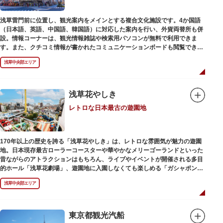
浅草雷門前に位置し、観光案内をメインとする複合文化施設です。4か国語
（日本語、英語、中国語、韓国語）に対応した案内を行い、外貨両替所も併
設。情報コーナーは、観光情報雑誌や検索用パソコンが無料で利用できま
す。また、クチコミ情報が書かれたコミュニケーションボードも閲覧できる
ので、とっておきの旅のヒントを得られるかも。多目的スペースでは、映像
浅草中央部エリア
を活用し台東区のみどころやイベント、歴史、文化を紹介。通常、イスが配
備されているので休憩場所としても利用できます。
ここを訪れたなら、8階の展望テラスも必見です。雷門から浅草寺へと続く
仲見世や、隅田川や東京スカイツリーも一望できるビュースポットとなって
浅草花やしき
います。
レトロな日本最古の遊園地
浅草の街並みに溶け込む平屋を重ねたようなおしゃれな外観は、日本を代表
する建築家・隈研吾氏によるデザイン。木の温もりあふれる空間は、初めて
日本を訪れる海外ツーリストにも優しい印象を与えています。
170年以上の歴史を誇る「浅草花やしき」は、レトロな雰囲気が魅力の遊園
地。日本現存最古ローラーコースターや華やかなメリーゴーランドといった
昔ながらのアトラクションはもちろん、ライブやイベントが開催される多目
的ホール「浅草花劇場」、遊園地に入園しなくても楽しめる「ガシャポンの
デパート浅草花やしき店」も併設され、さまざまな娯楽を楽しめる浅草の
浅草中央部エリア
「遊びの場」として親しまれています。
浅草花やしきは、江戸時代末期の1853年に造園師・森田六三郎により、牡丹
と菊細工を主とした花園（かえん）として誕生しました。明治時代に入ると
東京都観光汽船
遊戯施設が置かれ、珍鳥や猛獣、見世物の展示などでも評判に。全国有数の