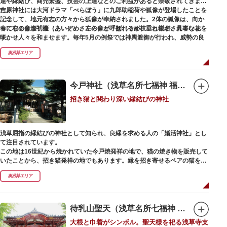
運や縁結び、商売繁盛、技芸の上達などのご利益があると崇敬されてきまし
た。
吉原神社には大河ドラマ「べらぼう」に九郎助稲荷や狐像が登場したことを
記念して、地元有志の方々から狐像が奉納されました。2体の狐像は、向か
春になると逢初桜（あいぞめさくら）と呼ばれるが枝垂れ桜が、見事な花を
って右の像が「逢（あい）」、左の像が「初（そめ）」と命名されていま
咲かせ人々を和ませます。毎年5月の例祭では神輿渡御が行われ、威勢の良
す。
い掛け声とともに各町は活気にあふれます。
奥浅草エリア
吉原弁財天は浅草名所七福神の一社・弁財天にあたり、七福神に関する授与
も年間を通して行われています。
今戸神社（浅草名所七福神 福禄寿）
招き猫と関わり深い縁結びの神社
浅草屈指の縁結びの神社として知られ、良縁を求める人の「婚活神社」とし
て注目されています。
この地は16世紀から焼かれていた今戸焼発祥の地で、猫の焼き物を販売して
いたことから、招き猫発祥の地でもあります。縁を招き寄せるペアの猫をモ
チーフにした絵馬や御朱印帳も人気です。
奥浅草エリア
1063（康平6）年、時の奥羽鎮守府源頼朝・義家父子が祈願し鎌倉の鶴ヶ丘
と浅草今戸とに京都の石清水八幡を勧請して創建されました。境内には、幕
末に活躍した新選組沖田総司の終焉の地の碑も佇んでいます。また、浅草名
待乳山聖天（浅草名所七福神 毘沙門天）
所七福神の福禄寿が祀られており、七福神詣りの参拝客でも賑わうスポット
大根と巾着がシンボル。聖天様を祀る浅草寺支
です。