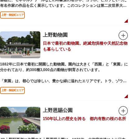
基礎に、モネやルノワールなどの印象派の名作や、ゴッホ、ピカソといった
有名作家の作品を広く展示しています。このコレクションは第二次世界大戦
中にフランス政府に接収され、戦後に専用の美術館を創設することを条件に
上野・御徒町エリア
日本へ寄贈返還されました。
本館の設計は、フランスで活躍した近代建築の巨匠ル・コルビュジエによる
もの。「ル・コルビュジエの建築作品－近代建築運動への顕著な貢献－」の
上野動物園
構成資産の一つとして東京初の世界文化遺産に登録されています。前庭にも
日本で最初の動物園。絶滅危惧種や天然記念物
ロダンの彫刻が展示されており、散策しながら美術鑑賞を楽しめるのも魅力
も暮らしている
のひとつ。 ボランティア・スタッフと一緒に鑑賞する「美術トーク」や、解
説を聞きながら本館や前庭を一緒に歩く「建築ツアー」など、初めての来館
でも気軽に楽しめるプログラムも用意されています。
1882年に日本で最初に開園した動物園。園内は大きく「西園」と「東園」に
分かれており、約300種3,000点の動物が飼育されています。
「東園」は、都心では珍しい、豊かな緑に溢れたエリアです。トラ、ゾウな
どが住む森エリアや、ホッキョクグマやアザラシが住む海エリアでは、水浴
上野・御徒町エリア
びなど迫力あるシーンが目撃できることもあります。国指定重要文化財の
「旧寛永寺五重塔」や藤堂高虎が建て1878（明治11）年に再建された
「閑々亭」などの歴史的建造物も見どころです。
上野恩賜公園
一方「西園」は、蓮の名所としても知られる風光明媚な「不忍池」のほとり
150年以上の歴史を誇る 都内有数の桜の名所
に位置する区域。キリンやサイなどの人気動物をはじめ、アイアイや“動か
ない鳥”として話題のハシビロコウなどユニークな種も見られます。
子ども動物園「すてっぷ」では、小動物を間近で観察することを通じて、命
の大切さや生きものの魅力が学べる体験プログラムが実施されています。