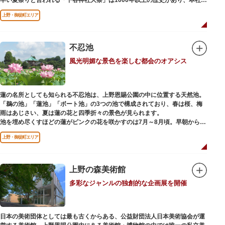
輿の渡御を行う「本祭り」と、町会神輿の渡御だけの「陰祭り」が隔年に行
上野・御徒町エリア
われています。
本殿には、日本を代表する画家 横山大観による「龍」の天井絵が掲げられて
おり、その壮大な美しさは見る者を圧倒します。俳句の大家・正岡子規の
「句碑」や、初代・三笑亭可楽の寄席が境内で初めて開かれたという「寄席
不忍池
発祥之地」の石碑などの見どころも。
風光明媚な景色を楽しむ都会のオアシス
オリジナルの朱印帳の販売や、月や日によって限定の御朱印頒布も行ってい
ます。
蓮の名所としても知られる不忍池は、上野恩賜公園の中に位置する天然池。
「鵜の池」「蓮池」「ボート池」の3つの池で構成されており、春は桜、梅
雨はあじさい、夏は蓮の花と四季折々の景色が見られます。
池を埋め尽くすほどの蓮がピンクの花を咲かすのは7月～8月頃。早朝から午
前のみ開花するので、シーズン中は多くの観光客が朝早くから池を訪れま
上野・御徒町エリア
す。綺麗な蓮の花を近くから観察できるデッキを散歩しながら朝の不忍池を
楽しむのがおすすめです。
「ボート池」ではスワンボートやオール式のボートのレンタルが可能。水上
から池を眺めれば、新しい発見ができるかもしれません。また、「鵜の池」
上野の森美術館
にはマガモ・オナガガモなどたくさんの鴨や渡り鳥が訪れます。大都会の中
多彩なジャンルの独創的な企画展を開催
でバードウォッチングができる珍しいスポットです。
ファミリーで、カップルで、または一人でゆったりと、思い思いの時間をお
過ごしください。
日本の美術団体としては最も古くからある、公益財団法人日本美術協会が運