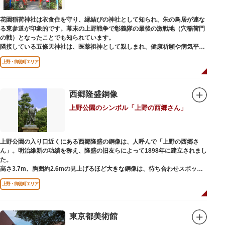
ック。手塚治虫のユニコのお守りなど愛らしいものがありますよ。
花園稲荷神社は衣食住を守り、縁結びの神社として知られ、朱の鳥居が連な
る東参道が印象的です。幕末の上野戦争で彰義隊の最後の激戦地（穴稲荷門
の戦）となったことでも知られています。
隣接している五條天神社は、医薬祖神として親しまれ、健康祈願や病気平癒
祈願の参拝者が多く、相殿には菅原道真公も祀られています。
上野・御徒町エリア
境内がつながっており、まるでひとつの神社かのように並んで鎮座していま
すが、それぞれ別々の由緒の独立した神社です。どちらの御朱印も五條天神
社の境内にある授与所で頒布されています。
西郷隆盛銅像
参拝は6:00～17:00（御朱印の授与は9:00～17:00）
上野公園のシンボル「上野の西郷さん」
上野公園の入り口近くにある西郷隆盛の銅像は、人呼んで「上野の西郷さ
ん」。明治維新の功績を称え、隆盛の旧友らによって1898年に建立されまし
た。
高さ3.7m、胸囲約2.6mの見上げるほど大きな銅像は、待ち合わせスポット
やフォトスポットとして親しまれています。彫刻家、高村光雲によって作ら
上野・御徒町エリア
れた像は、愛犬のツンと一緒にうさぎ狩りに出かけているところだそう。
上野公園にお立ち寄りの際は、ぜひ「上野の西郷さん」と写真撮影を楽しん
ではいかがでしょうか。
東京都美術館