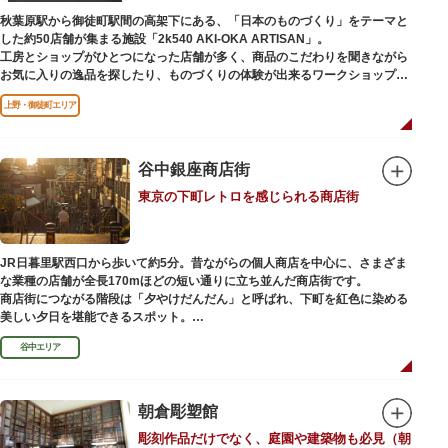
（はっぴべんざいてん）」。9月に行われる「巳成金（みなるかね）大祭」
秋葉原駅から御徒町駅間の高架下にある、「日本のものづくり」をテーマと
で目にすることができます。
した約50店舗が集まる施設「2k540 AKI-OKA ARTISAN」。
不忍池辯天堂には、豊臣秀吉公が大切にしていたという伝説のある、谷中七
工房とショップがひとつになった店舗が多く、商品のこだわりを聞きながら
福神とは別の「大黒天」も祀られています。
お気に入りの逸品を探したり、ものづくりの体験が出来るワークショップに
参加して自分だけのオリジナル商品を作ったり、クリエイターと直接コミュ
上野・御徒町エリア
ニケーションをとりながらのショッピングが楽しめます。飲食店もあるので
ランチやカフェ利用もおすすめ。
ここでしか買えない商品や一点物を扱うブランドなど、大量生産の製品には
ないぬくもりと、新しいデザインの商品に出会うことができます。
谷中銀座商店街
東京の下町レトロを感じられる商店街
名前の由来は、東京駅から2k540m付近にあることから「2k540」、秋葉原
駅（AKIHABARA）と御徒町駅（OKACHIMACHI）の間にあるという造語
「AKI-OKA」、フランス語で「職人」を意味する「ARTISAN」を組み合わ
せたもの。
JR日暮里駅西口から歩いて約5分。昔ながらの個人商店を中心に、さまざま
施設周辺は、江戸の文化を伝える伝統工芸職人の街だったという背景もあ
な業種の店舗が全長170mほどの短い通りに立ち並んだ商店街です。
り、現在もジュエリーや皮製品を扱うお店が多く、高いセンスとクオリティ
商店街につながる階段は「夕やけだんだん」と呼ばれ、下町を紅色に染める
をもった店舗が集結しています。
美しい夕日を堪能できるスポット。
谷中エリア
谷中銀座商店街は1945年頃に自然発生的に生まれ、現在の近隣型商店街へと
発展。昭和の懐かしい商店街の景観を見ることができます。東京の下町レト
ロを感じられるスポットとして、近隣住民だけではなく、国内外から多くの
観光客が訪れ、買い物や散策を楽しんでいます。
朝倉彫塑館
彫刻作品だけでなく、庭園や建築物も必見（朝