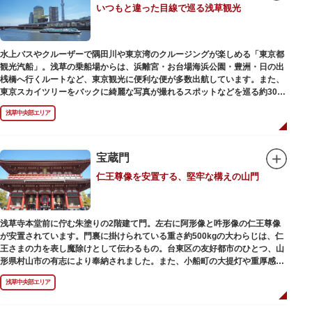
いつもと違った目線で巡る浅草観光
動物園としても知られるようになりました。戦後は遊園地として再開し、温
かさと懐かしさを併せ持つレトロなアトラクションや雰囲気で人気のスポッ
トとなっています。幼児（0歳～4歳）は入園とのりもの料が無料で、年齢や
身長制限の無いアトラクションもあり、子どもの遊園地デビューにもぴった
水上バスやクルーザーで隅田川や東京湾のクルージングが楽しめる「東京都
りです。
観光汽船」。浅草の乗船場からは、浜離宮・お台場海浜公園・豊洲・日の出
桟橋へ行くルートなど、東京観光に便利な便が多数出航しています。また、
東京スカイツリーをバックに綺麗な写真が撮れるスポットなどを巡る約30分
の「浅草周遊コース」も。初日の出やお花見、隅田川花火大会、クリスマス
浅草中央部エリア
などのイベント時は、いつもと違う目線から東京の景色を堪能できるイベン
トクルーズも企画されています。
漫画・アニメ界の巨匠、松本零士氏が宇宙船をイメージしてデザインした船
や、約300人が乗船可能なアメリカンな大型船など多種多様な船体も魅力。
宝蔵門
目的や人数にあわせてコースや時間帯を選べるチャータークルーズも行われ
仁王尊像を安置する、堅牢な構えの山門
ています。
浅草寺本堂前に佇む朱塗りの2階建て門。左右に阿形像と吽形像の仁王尊像
が安置されています。門裏に掛けられている重さ約500kgの大わらじは、仁
王さまの力を表し魔除けとして伝わるもの。台東区の友好都市のひとつ、山
形県村山市の有志により奉納されました。また、小船町の大提灯や重厚感あ
ふれる吊灯篭も存在感を放ち、参拝客を迎えてくれます。
浅草中央部エリア
宝蔵門は、平安時代、武蔵守に任命された平公雅（たいらのきみまさ）によ
り、祈願成就の御礼として942年に建立されました。数度の火災を経て、現