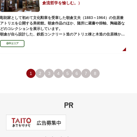
倉流哲学を愉しむ。）
彫刻家として初めて文化勲章を受章した朝倉文夫（1883～1964）の住居兼
アトリエを公開する美術館。朝倉作品のほか、随所に蔵書や掛軸、陶磁器な
どのコレクションを展示しています。
朝倉が自ら設計した、鉄筋コンクリート造のアトリエ棟と木造の住居棟から
なる建物は、異なる素材が違和感なく調和しています。広く門戸を開放し弟
谷中エリア
子を育成した「朝倉彫塑塾」の教育の場としても使われました。巨石と樹木
が濃密な空間を作り出す「五典の池」を中心とした中庭、日本における屋上
緑化の先駆けともいえる屋上庭園など、朝倉独自の美学や哲学、教育論も、
この建物に色濃く反映されています。
彫刻作品や芸術品を鑑賞する美術館という側面だけでなく、庭園や建築の価
値も感じられる施設です。朝倉の芸術思想の特質である自然観を表す庭園
1
2
3
4
5
6
7
8
は、その芸術上・観賞上の価値が評価され、敷地全体が「旧朝倉文夫氏庭
園」として国の名勝に指定されています。
PR