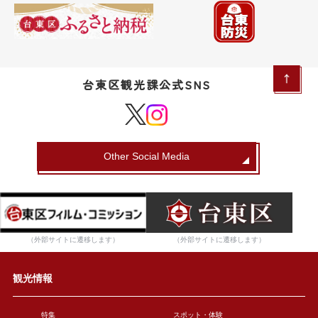
台東区観光課公式SNS
Other Social Media
（外部サイトに遷移します）
（外部サイトに遷移します）
観光情報
特集
スポット・体験