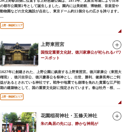
JR上野駅西側に位置する上野恩賜公園は、1873年、太政官布達により日本
の都市公園第1号として誕生しました。園内には美術館、博物館、音楽堂や
歩き疲れたり、お腹が空いてきたら、園内にいくつかあるフードショップで
動物園などの文化施設が点在し、東京ドーム約11個分もの広さを誇ります。
休憩しましょう。それぞれのお店で、動物たちをモチーフにした可愛いフー
ドやスイーツが食べられます。オリジナルグッズを取り扱うギフトショップ
ソメイヨシノやヤマザクラなど約1,200本の桜が植えられた園内は、桜の名
も必見です。
上野・御徒町エリア
所としても有名。シーズンにはライトアップされた夜桜が一層風情を添え、
例年延べ330万人近い人出となります。不忍池（しのばずのいけ）は江戸時
代より浮世絵に描かれたほどのハスの名所。たくさんの鴨や渡り鳥が訪れる
ので、バードウォッチングを楽しむ人の姿も見られるスポットです。
上野東照宮
国指定重要文化財。徳川家康公が祀られるパワ
美術館や博物館で国内外の芸術作品や文化・自然科学に触れたり、歴史の薫
ースポット
りを感じながら史跡巡りを楽しんではいかがでしょうか。1日では見てまわ
りきれないほどの魅力にあふれた公園です。
1627年に創建された、上野公園に鎮座する上野東照宮。徳川家康公（東照大
権現）、徳川吉宗公、徳川慶喜公を祭神とし、出世、勝利、健康長寿にご利
益があるとされている神社です。戦争や地震でも崩壊を免れた貴重な江戸初
期の建築物として、国の重要文化財に指定されています。春は牡丹・桜、秋
は紅葉やダリア展、お正月は初詣や冬ぼたん鑑賞の地として、年間を通して
上野・御徒町エリア
国内外からの参拝者で賑わうスポットです。
贅沢に金箔が使われた豪華絢爛な金色殿（社殿）などの建造物は、三代将
軍・徳川家光公が、日光東照宮までお参りに行けない江戸の人々のために建
花園稲荷神社・五條天神社
てられたそう。社殿内部は文化財保護のため通常は非公開ですが、特別公開
朱の鳥居の先には、静かな神苑が
が実施されることもあるので、拝観を申し込んでみてはいかがでしょうか。
授与所では、期間・数量限定のお守りや御朱印も授与されているので要チェ