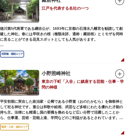
藏前神社
幻想的な光景をつくりだします。例年、数十万人の人出があり、多くの観客
江戸を代表する名社の一つ
で賑わう蔵前の初夏の風物詩になっています。
社務所では、社紋の七曜紋と月星紋がデザインされた御朱印帳の販売や、鳥
越祭の開催期間中は限定御朱印も頒布されます。
徳川第5代将軍である綱吉公が、1693年に京都の石清水八幡宮を勧請して創
建した神社。春には早咲きの桜（種類未詳、通称：藏前桜）とミモザを同時
に見ることができる花見スポットとしても人気があります。
江戸時代には勧進大相撲の開催地としても知られ、3大強豪力士の谷風、小
浅草橋・蔵前エリア
野川、雷電などの名力士による幾多の名勝負が繰り広げられ大いに賑わいを
見せました。また、御神輿は昭和の名工・志布景彩（しふけいさい）による
もので、その華麗さから御神輿として初めて意匠登録されています。
小野照崎神社
創建当初の社号は「石清水八幡宮」でしたが、1951年に「藏前神社」へと改
東京の下町「入谷」に鎮座する芸能・仕事・学
称しました。江戸城鬼門除の守護神ならびに徳川将軍家祈願所の一社として
問の神様
尊崇され、社地は200石の朱印地を賜り、江戸を代表する名社のひとつに数
えられています。赤穂義士討ち入りの成功祈願や、落語の演目にある「元
犬」ゆかりの神社としても知られるパワースポットです。
平安初期に実在した政治家・公卿である小野篁（おのたかむら）を御祭神と
して祀る神社です。篁公は和歌や絵画、武芸など多岐にわたる優れた才能の
持ち主。法律にも精通し国の要職を務めるなど広い分野で活躍したことか
ら、仕事運、芸術・芸能上達、学問などのご利益があるとされています。
根岸・入谷・金杉エリア
境内には、国の重要有形民俗文化財であるミニチュアの富士山「富士塚」
や、日本三大に数えられる「庚申塚」、昭和を代表する囲碁棋士・藤沢秀行