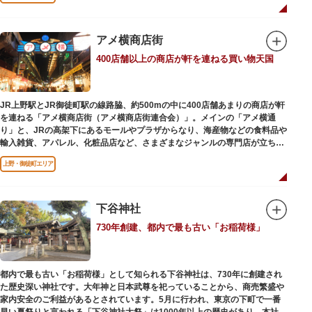
ビールを飲みながら、演目をお楽しみください。
一度にさまざま建築様式が見られるとあって見ごたえ抜群。大名庭園の形式
を一部踏襲している広大な庭は、建築様式同様に和洋併置式とされ、「芝
アメ横商店街
庭」をもつ近代庭園の初期の形を残しています。江戸時代の石碑や手水鉢、
庭石などが見られ、煉瓦塀を含めた敷地全体が重要文化財に指定されていま
400店舗以上の商店が軒を連ねる買い物天国
す。
JR上野駅とJR御徒町駅の線路脇、約500mの中に400店舗あまりの商店が軒
を連ねる「アメ横商店街（アメ横商店街連合会）」。メインの「アメ横通
り」と、JRの高架下にあるモールやプラザからなり、海産物などの食料品や
輸入雑貨、アパレル、化粧品店など、さまざまなジャンルの専門店が立ち並
んでいます。活気ある呼び込みが飛び交うなかで、店員さんとの会話も楽し
上野・御徒町エリア
みながら目玉商品や特価品を探せるのが魅力のひとつ。年末の叩き売りは風
物詩にもなっています。
アメ横のはじまりは、物資が底をついた第二次世界大戦後にできた闇市。多
下谷神社
くの闇市が的屋の仕切りであったのに対して、アメ横は満州からの復員兵が
730年創建、都内で最も古い「お稲荷様」
共同体となり連合会を結成。出店を統制し、商店街が形成されました。
当時、JR上野駅のすぐ南に発生した闇市は、飴を販売する屋台があったこと
から「アメヤ横丁（飴屋通り）」と呼ばれるように。反対側のJR御徒町付近
都内で最も古い「お稲荷様」として知られる下谷神社は、730年に創建され
には、アメリカ進駐軍の放出物資を販売する店ができたので「アメリカ横丁
た歴史深い神社です。大年神と日本武尊を祀っていることから、商売繁盛や
（アメリカ通り）」と呼ばれるようになりました。この2つのエリアが統合
家内安全のご利益があるとされています。5月に行われ、東京の下町で一番
され、今の「アメ横」になったと言われています。
早い夏祭りと言われる「下谷神社大祭」は1000年以上の歴史があり、本社神