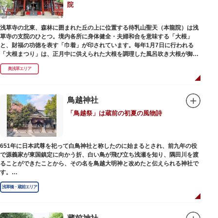
院
浅草寺の北東、森林に囲まれた丘の上に位置する待乳山聖天（本龍院）は浅
草寺の支院のひとつ。境内各所に身体健全・夫婦和合を意味する「大根」
と、財福の功徳を表す「巾着」が印されています。毎年1月7日に行われる
「大根まつり」は、正月中に供えられた大根を調理した風呂吹き大根が御神
酒とともに参拝者に振る舞われるイベント。聖天様のお下がりの大根をいた
奥浅草エリア
だくことで、心身健康のご利益があるそうです。
毎朝本堂で執り行われている「浴油祈祷（よくゆきとう）」は、聖天様を供
養する最高の祈祷法。心願成就の力があると考えられており、依頼すると7
鳥越神社
日間毎朝祈祷していただけます。また、浅草名所七福神のひとつとしても知
「鳥越祭」は蔵前の初夏の風物詩
られ、毘沙門天が祀られています。
651年に日本武尊を祀って白鳥神社と称したのに始まるとされ、前九年の役
で源義家が東国鎮定に向かう折、白い鳥が飛び立ち浅瀬を知り、隅田川を渡
ることができたことから、その名を鳥越大明神と改めたと伝えられる神社で
す。
江戸時代までは三社の神社から成り、約2万坪の広大な敷地を所領していま
浅草橋・蔵前エリア
したが、天領からの米を収蔵する蔵や、大名屋敷などを建てるために没収さ
れ、現在の鳥越神社が残りました。
毎年6月上旬に行われる鳥越祭では、都内最大級を誇る千貫神輿（約4トン）
が氏子町内を渡御し、夜の宮入道中では、提灯に照らされた神輿が荘厳かつ