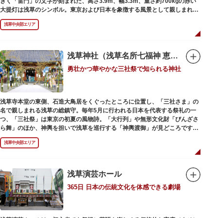
きく「雷門」の文字が刻まれた、高さ3.9m、幅3.3m、重さ約700kgの赤い
大提灯は浅草のシンボル。東京および日本を象徴する風景として親しまれ、
フォトスポットとしても国内外の観光客を魅了し続けています。
浅草中央部エリア
提灯の底部に施された見事な龍の彫刻や、門の北側（風神雷神の背後）に安
置されている浅草寺の護法善神「天龍像」と「金龍像」も見どころ。正式名
称の「風雷神門」は、門の左右に立つ2体の彫像、風神像と雷神像に由来し
ます。日没から23時頃までは雷門や浅草寺がライトアップされ、昼間とは違
浅草神社（浅草名所七福神 恵比須）
った荘厳な雰囲気に包まれます。
勇壮かつ華やかな三社祭で知られる神社
何度も焼失と再建を繰り返し、現在の雷門は1960年に松下電器産業（現パナ
ソニック）の松下幸之助氏の寄進により再建されたものです。
浅草寺本堂の東側、石造大鳥居をくぐったところに位置し、「三社さま」の
名で親しまれる浅草の総鎮守。毎年5月に行われる日本を代表する祭礼の一
つ、「三社祭」は東京の初夏の風物詩。「大行列」や無形文化財「びんざさ
ら舞」のほか、神輿を担いで浅草を巡行する「神輿渡御」が見どころです。
町を練り歩く担ぎ手たちの威勢良い掛け声が響き渡り、浅草の町がまつり一
浅草中央部エリア
色に染まります。
6月の「夏越し（なごし）の大祓」では、茅草で作られた輪の中（茅の輪）
が設置されます。それを八の字に三回通って穢れを祓うことで疫病や災厄か
ら逃れ、福徳があると伝えられる行事です。
浅草演芸ホール
365日 日本の伝統文化を体感できる劇場
本殿には浅草寺のご本尊である聖観世音菩薩像を見つけた漁師の兄弟ととも
に、尊像として奉安した郷土の文化人、土師真中知（はじのなかとも）の3
人が祀られています。江戸時代に徳川家光が寄進した社殿は本殿・幣殿と拝
殿の間が渡り廊下で繋がる建築様式。国の重要文化財に指定されています。