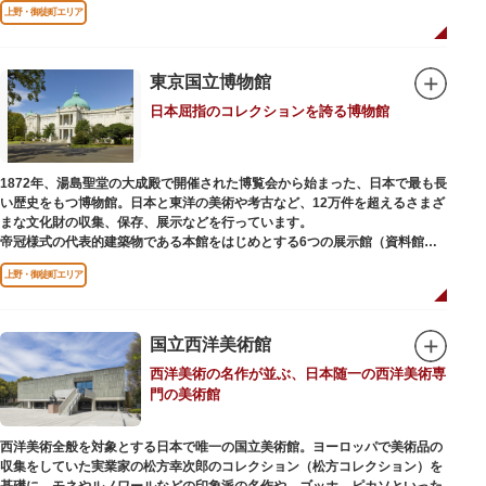
上野・御徒町エリア
などから構成されています。
2005年「愛・地球博」の長久手日本館で人気を博した「地球の部屋」を移設
した、「シアター36○」も見どころのひとつ。直径12.8m（実際の地球の
100万分の1の大きさ）のドームの内側すべてがスクリーンになっている世界
東京国立博物館
初のシアターで、月ごとに変わるオリジナル映像を上映しています。
日本屈指のコレクションを誇る博物館
楽しみながら学習できるイベント企画や、恐竜をはじめとした様々な実物標
本、子ども向けのコーナーもあり、お子様連れでも楽しめる博物館です。
また、国立科学博物館では、日本およびアジアにおける科学系博物館の中核
1872年、湯島聖堂の大成殿で開催された博覧会から始まった、日本で最も長
施設として、調査研究、標本資料の収集・保管・活用、展示・学習支援を推
い歴史をもつ博物館。日本と東洋の美術や考古など、12万件を超えるさまざ
進。これらの活動を上野の本館、白金台の附属自然教育園、茨城県つくば市
まな文化財の収集、保存、展示などを行っています。
の実験植物園や筑波研究施設（非公開）で展開しています。
帝冠様式の代表的建築物である本館をはじめとする6つの展示館（資料館）
からなり、89件の国宝を所蔵。常に貴重な文化財を公開し、講座や講演会、
上野・御徒町エリア
ワークショップなどを実施しています。国宝や重要文化財などの名品をたど
りながら、真の美術史を堪能し価値あるひと時を過ごしてみてはいかがでし
ょうか。
国立西洋美術館
吹き抜けのエントランスに大理石の大階段がある本館では、壁時計やステン
西洋美術の名作が並ぶ、日本随一の西洋美術専
ドグラスなど格調高い内部装飾にも注目してみてください。初めて来館する
門の美術館
方や時間が限られている方などに向け提案されたコース（日本美術入門／た
てものめぐり／仏像大好き）を参考にめぐるのも良いでしょう。
西洋美術全般を対象とする日本で唯一の国立美術館。ヨーロッパで美術品の
敷地内にはレストランやミュージアムショップのほか緑豊かな庭園も。季節
収集をしていた実業家の松方幸次郎のコレクション（松方コレクション）を
ごとの彩りを感じながらゆったりと散策するのもおすすめです。