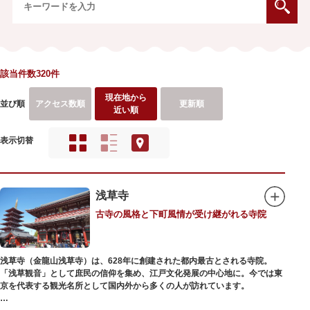
該当件数320件
現在地から
並び順
アクセス数順
更新順
近い順
表示切替
浅草寺
古寺の風格と下町風情が受け継がれる寺院
浅草寺（金龍山浅草寺）は、628年に創建された都内最古とされる寺院。
「浅草観音」として庶民の信仰を集め、江戸文化発展の中心地に。今では東
京を代表する観光名所として国内外から多くの人が訪れています。