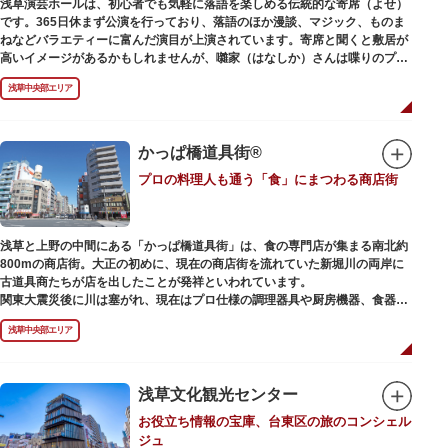
浅草演芸ホールは、初心者でも気軽に落語を楽しめる伝統的な寄席（よせ）
また、浅草名所七福神のひとつとしても知られ、恵比須像が祀られていま
です。365日休まず公演を行っており、落語のほか漫談、マジック、ものま
す。
ねなどバラエティーに富んだ演目が上演されています。寄席と聞くと敷居が
高いイメージがあるかもしれませんが、囃家（はなしか）さんは喋りのプ
ロ。すぐに巧みな話芸に引き込まれ、予備知識が無くても楽しめます。
浅草中央部エリア
ホール内で飲食できるのも魅力のひとつ。売店でお弁当やお菓子を買ってゆ
っくり番組を楽しんではいかがでしょう。数々の著名な落語家やお笑い芸人
を輩出した笑いの殿堂で、昔ながらの下町文化を体感してみてください。
かっぱ橋道具街®
プロの料理人も通う「食」にまつわる商店街
浅草と上野の中間にある「かっぱ橋道具街」は、食の専門店が集まる南北約
800mの商店街。大正の初めに、現在の商店街を流れていた新堀川の両岸に
古道具商たちが店を出したことが発祥といわれています。
関東大震災後に川は塞がれ、現在はプロ仕様の調理器具や厨房機器、食器、
包材、調理衣装など「食」にまつわる約170軒の専門店が集まる個性的な専
浅草中央部エリア
門商店街として賑わいを見せています。もちろん、ほとんどのお店が小売に
も対応。家庭の調理用具を購入したい人や観光客にもおすすめです。食品サ
ンプル作り体験ができるお店もありますよ。
浅草文化観光センター
毎年、道具の日である10月9日前後に開催される「かっぱ橋道具まつり」で
お役立ち情報の宝庫、台東区の旅のコンシェル
は、各店舗がおすすめ商品や掘り出しものを販売。また、年ごとに異なる
ジュ
様々な催しものも行われます。