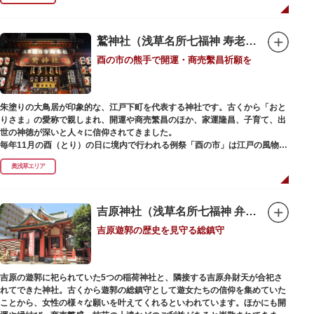
で建設当時のシンボル・大時計も復活し、昭和の面影を残す百貨店は今でも
人々に親しまれています。地上1階は 浅草らしい下町銘菓をはじめ、全国か
らセレクトされた銘菓が並ぶ「浅草すいーつ小町」。東武線「浅草駅」直結
なので、お土産購入にも便利です。
鷲神社（浅草名所七福神 寿老人）
酉の市の熊手で開運・商売繫昌祈願を
朱塗りの大鳥居が印象的な、江戸下町を代表する神社です。古くから「おと
りさま」の愛称で親しまれ、開運や商売繁昌のほか、家運隆昌、子育て、出
世の神徳が深いと人々に信仰されてきました。
毎年11月の酉（とり）の日に境内で行われる例祭「酉の市」は江戸の風物詩
として有名。福をかきこむと言われる熊手をはじめ八ツ頭芋、お多福の面な
奥浅草エリア
ど、色とりどりの縁起物を買い求める人たちで賑わいます。樋口一葉の代表
作『たけくらべ』や他の文学作品にもこの酉の市が数多く登場することか
ら、いかに地域に根付いた催し物だったかが伺い知れます。
吉原神社（浅草名所七福神 弁財天）
なでる場所によって異なるご利益を授かるといわれる「なでおかめ」も人
吉原遊郭の歴史を見守る総鎮守
気。ふっくらとした優しい顔立ちのおかめは「お多福」とも言われ、福が多
く幸せを招く女性の象徴という事から長年親しまれる縁起物です。
ご祭神としては天日鷲命（あめのひわしのみこと）と日本武尊（やまとたけ
吉原の遊郭に祀られていた5つの稲荷神社と、隣接する吉原弁財天が合祀さ
るのみこと）の他、浅草名所七福神のひとつとしても知られ、寿老人が祀ら
れてできた神社。古くから遊郭の総鎮守として遊女たちの信仰を集めていた
れています。
ことから、女性の様々な願いを叶えてくれるといわれています。ほかにも開